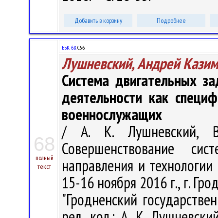
Добавить в корзину
Подробнее
ББК 68.
С56
Лушневский, Андрей Кази
Система двигательных за
деятельности как специф
военнослужащих
/ А. К. Лушневский, В
68
Совершенствование си
полный
направления и технологии :
текст
15-16 ноября 2016 г., г. Гро
"Гродненский государстве
ред. кол.: А. К. Лушневски