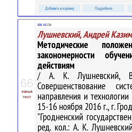
Добавить в корзину
Подробнее
ББК 68.
С56
Лушневский, Андрей Кази
Методические положе
закономерности обуче
действиям
/ А. К. Лушневский, В
66
Совершенствование си
полный
направления и технологии :
текст
15-16 ноября 2016 г., г. Гро
"Гродненский государстве
ред. кол.: А. К. Лушневски