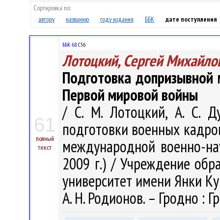
Сортировка по:
автору
названию
году издания
ББК
дате поступления
ББК 68.
С56
Лотоцкий, Сергей Михайло
Подготовка допризывной 
Первой мировой войны
/ С. М. Лотоцкий, А. С. 
61
подготовки военных кадров
полный
международной военно-нау
текст
2009 г.) / Учреждение обр
университет имени Янки Купал
А. Н. Родионов. – Гродно : Гр