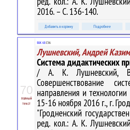
ред. кол.: А. К. Лушневски
2016. – С. 136-140.
Добавить в корзину
Подробнее
ББК 68.
С56
Лушневский, Андрей Кази
Система дидактических п
/ А. К. Лушневский, В
Совершенствование си
70
направления и технологии :
полный
15-16 ноября 2016 г., г. Гро
текст
"Гродненский государстве
ред. кол.: А. К. Лушневски