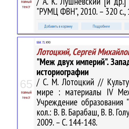
/ А. К. Лушневский [и др.]
полный
текст
"РУМЦ ФВН", 2010. – 320 с., 
Добавить в корзину
Подробнее
ББК 71.
К90
Лотоцкий, Сергей Михайло
"Меж двух империй". Запа
историографии
/ С. М. Лотоцкий // Культ
65
мире : материалы IV Ме
полный
текст
Учреждение образования "Г
кол.: В. В. Барабаш, В. В. Го
2009. – С. 144-148.