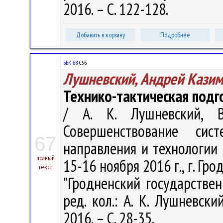
2016. – С. 122-128.
Добавить в корзину
Подробнее
ББК 68.
С56
Лушневский, Андрей Кази
Технико-тактическая под
/ А. К. Лушневский, В
Совершенствование си
67
направления и технологии :
полный
15-16 ноября 2016 г., г. Гро
текст
"Гродненский государстве
ред. кол.: А. К. Лушневски
2016. – С. 28-35.