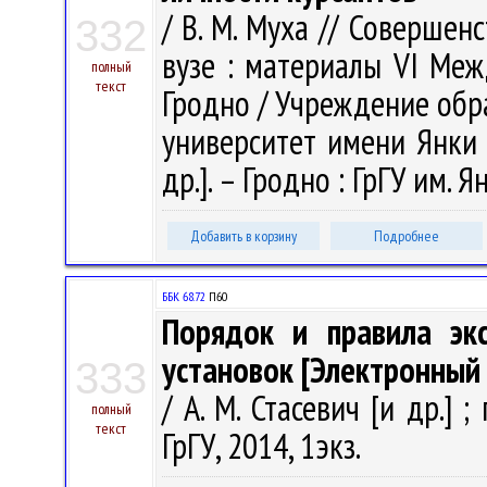
/ В. М. Муха // Соверше
332
вузе : материалы VI Между
полный
текст
Гродно / Учреждение обр
университет имени Янки К
др.]. – Гродно : ГрГУ им. 
Добавить в корзину
Подробнее
ББК 68.72
П60
Порядок и правила эк
установок [Электронный 
333
/ А. М. Стасевич [и др.] ;
полный
текст
ГрГУ, 2014, 1экз.