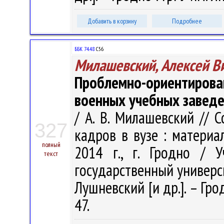
Добавить в корзину
Подробнее
ББК 74.48
С56
Милашевский, Алексей В
Проблемно-ориентирован
военных учебных завед
/ А. В. Милашевский // 
327
кадров в вузе : материа
полный
2014 г., г. Гродно / 
текст
государственный университ
Лушневский [и др.]. – Грод
47.