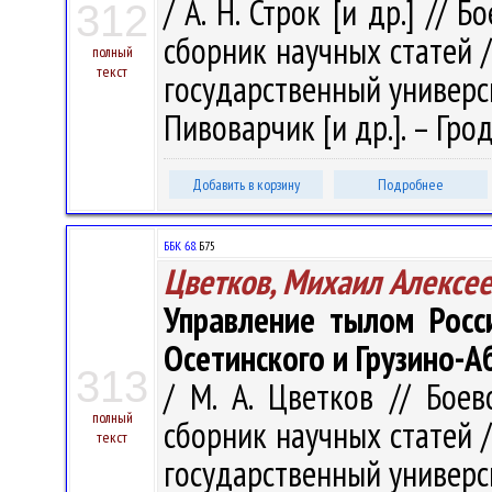
/ А. Н. Строк [и др.] // 
312
сборник научных статей 
полный
текст
государственный университ
Пивоварчик [и др.]. – Грод
Добавить в корзину
Подробнее
ББК 68.
Б75
Цветков, Михаил Алексе
Управление тылом Росси
Осетинского и Грузино-А
313
/ М. А. Цветков // Бое
полный
сборник научных статей 
текст
государственный университ