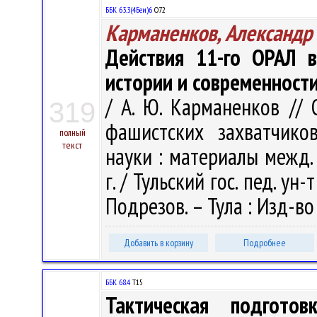
ББК 63.3(4Беи)6
О72
Карманенков, Александр
Действия 11-го ОРАЛ в
истории и современност
/ А. Ю. Карманенков //
319
фашистских захватчико
полный
текст
науки : материалы межд. н
г. / Тульский гос. пед. ун-т
Подрезов. – Тула : Изд-во 
Добавить в корзину
Подробнее
ББК 68.4
Т15
Тактическая подготов