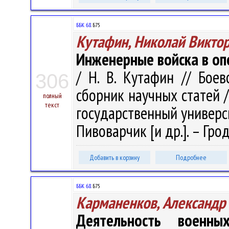
ББК 68.
Б75
Кутафин, Николай Викто
Инженерные войска в оп
/ Н. В. Кутафин // Бое
306
сборник научных статей 
полный
текст
государственный университ
Пивоварчик [и др.]. – Грод
Добавить в корзину
Подробнее
ББК 68.
Б75
Карманенков, Александр
Деятельность военны