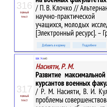
316
/ П. В. Клочко // Альтер
полный
научно-практической
текст
учащихся, молодых исслед
[Электронный ресурс]. – Гр
Добавить в корзину
Подробнее
ББК 74.
А43
Насияти, Р. М.
Развитие максимальной
курсантов военных факу
317
/ Р. М. Насияти, В. И. К
полный
проблемы совершенствова
текст