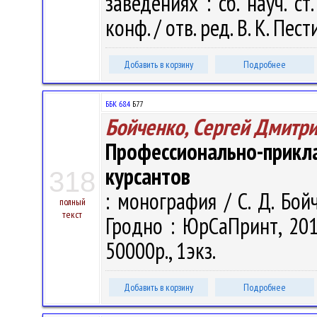
заведениях : сб. науч. с
конф. / отв. ред. В. К. Пест
Добавить в корзину
Подробнее
ББК 68.4
Б77
Бойченко, Сергей Дмитр
Профессионально-пр
курсантов
318
: монография / С. Д. Бойч
полный
текст
Гродно : ЮрСаПринт, 201
50000р., 1экз.
Добавить в корзину
Подробнее