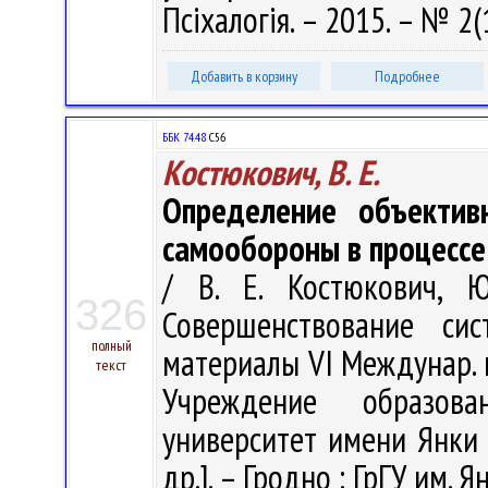
Псіхалогія. – 2015. – № 2(
Добавить в корзину
Подробнее
ББК 74.48
С56
Костюкович, В. Е.
Определение объектив
самообороны в процессе
/ В. Е. Костюкович, Ю
326
Совершенствование си
полный
материалы VI Междунар. на
текст
Учреждение образова
университет имени Янки К
др.]. – Гродно : ГрГУ им. 