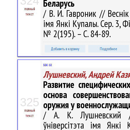
324
Беларусь
полный
/ В. И. Гавроник // Весні
текст
імя Янкі Купалы. Сер. 3, Фі
№ 2(195). – С. 84-89.
Добавить в корзину
Подробнее
ББК 68.
Лушневский, Андрей Каз
Развитие специфически
основа совершенствов
325
оружия у военнослужащ
полный
/ А. К. Лушневский /
текст
ўніверсітэта імя Янкі К