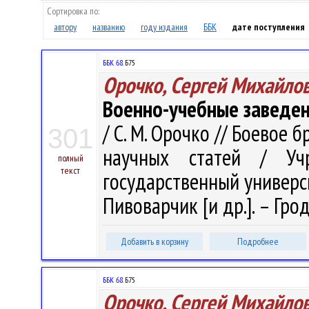
Сортировка по:
автору
названию
году издания
ББК
дате поступления
ББК 68.
Б75
Орочко, Сергей Михайло
Военно-учебные заведени
/ С. М. Орочко // Боевое 
301
научных статей / Учр
полный
текст
государственный университ
Пивоварчик [и др.]. – Грод
Добавить в корзину
Подробнее
ББК 68.
Б75
Орочко, Сергей Михайло