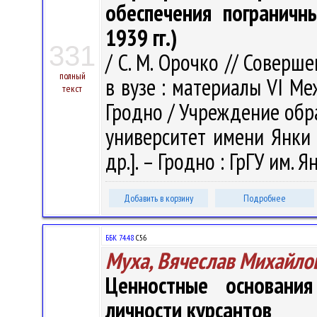
обеспечения пограничн
1939 гг.)
331
/ С. М. Орочко // Совер
полный
в вузе : материалы VI Меж
текст
Гродно / Учреждение обр
университет имени Янки К
др.]. – Гродно : ГрГУ им. 
Добавить в корзину
Подробнее
ББК 74.48
С56
Муха, Вячеслав Михайло
Ценностные основания
личности курсантов