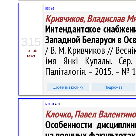
ББК 63.
Кривчиков, Владислав М
Интендантское снабжени
Западной Беларуси в Ос
315
/ В. М. Кривчиков // Весн
полный
текст
імя Янкі Купалы. Сер. 
Паліталогія. – 2015. – № 1
Добавить в корзину
Подробнее
ББК 74.
А58
Клочко, Павел Валентино
Особенности дисциплин
на военных факультетах