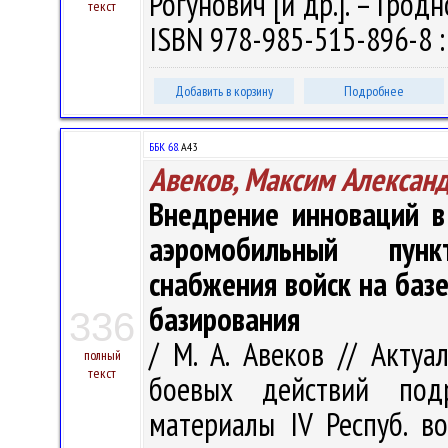
Рогунович [и др.]. – Гродн
текст
ISBN 978-985-515-896-8 :
Добавить в корзину
Подробнее
ББК 68.
А43
Авеков, Максим Алексан
Внедрение инноваций в
аэромобильный пунк
снабжения войск на баз
базирования
336
/ М. А. Авеков // Акту
полный
текст
боевых действий подр
материалы IV Респуб. во