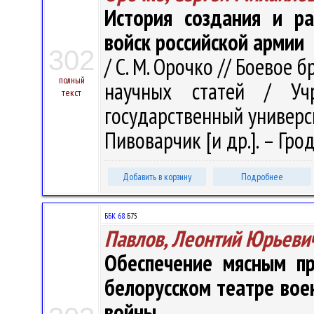
История создания и р
войск российской армии
302
/ С. М. Орочко // Боевое 
полный
научных статей / Учр
текст
государственный университ
Пивоварчик [и др.]. – Грод
Добавить в корзину
Подробнее
ББК 68.
Б75
Павлов, Леонтий Юрьеви
Обеспечение мясным пр
белорусском театре вое
войны