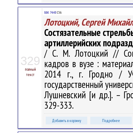
ББК 74.48
С56
Лотоцкий, Сергей Михай
Состязательные стрельбы
артиллерийских подраз
/ С. М. Лотоцкий // С
329
кадров в вузе : материа
полный
2014 г., г. Гродно / 
текст
государственный университ
Лушневский [и др.]. – Гр
329-333.
Добавить в корзину
Подробнее