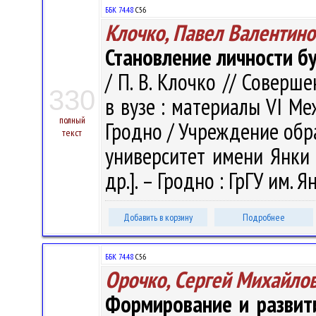
ББК 74.48
С56
Клочко, Павел Валентино
Становление личности б
/ П. В. Клочко // Совер
330
в вузе : материалы VI Меж
полный
Гродно / Учреждение обр
текст
университет имени Янки К
др.]. – Гродно : ГрГУ им. 
Добавить в корзину
Подробнее
ББК 74.48
С56
Орочко, Сергей Михайло
Формирование и развит