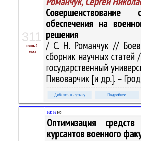
Романчук, Сергей Никола
Совершенствование с
обеспечения на военн
решения
311
/ С. Н. Романчук // Бое
полный
текст
сборник научных статей 
государственный университ
Пивоварчик [и др.]. – Гродн
Добавить в корзину
Подробнее
ББК 68.
Б75
Оптимизация средств
курсантов военного фак