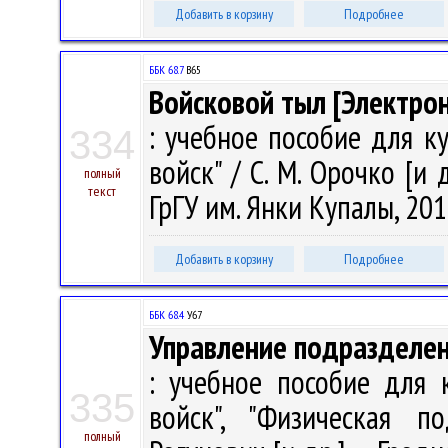
Добавить в корзину
Подробнее
ББК 68.7
В65
Войсковой тыл [Электро
: учебное пособие для к
334
войск" / С. М. Орочко [и 
полный
текст
ГрГУ им. Янки Купалы, 201
Добавить в корзину
Подробнее
ББК 68.4
У67
Управление подразделен
: учебное пособие для к
335
войск", "Физическая п
полный