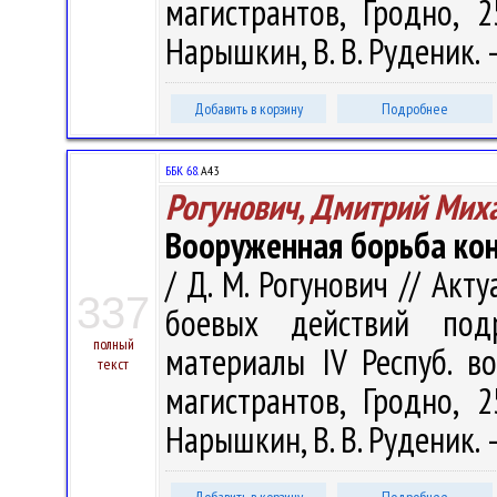
магистрантов, Гродно, 
Нарышкин, В. В. Руденик. –
Добавить в корзину
Подробнее
ББК 68.
А43
Рогунович, Дмитрий Мих
Вооруженная борьба конц
/ Д. М. Рогунович // Ак
337
боевых действий подр
полный
материалы IV Респуб. во
текст
магистрантов, Гродно, 
Нарышкин, В. В. Руденик. –