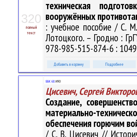
техническая подготов
вооружённых противота
320
: учебное пособие / С. М.
полный
текст
Лотоцкого. – Гродно : ГрГ
978-985-515-874-6 : 1049
Добавить в корзину
Подробнее
ББК 68.
И90
Цисевич, Сергей Викторо
Создание, совершенств
материально-технич
обеспечения горючим во
/ С. В. Цисевич // Исто