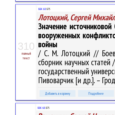
ББК 68.
Б75
Лотоцкий, Сергей Михай
Значение источниковой 
вооруженных конфликто
войны
310
/ С. М. Лотоцкий // Бое
полный
текст
сборник научных статей 
государственный университ
Пивоварчик [и др.]. – Грод
Добавить в корзину
Подробнее
ББК 68.
Б75