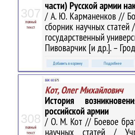
части) Русской армии на
307
/ А. Ю. Карманенков // Б
полный
сборник научных статей 
текст
государственный университ
Пивоварчик [и др.]. – Гродн
Добавить в корзину
Подробнее
ББК 68.
Б75
Кот, Олег Михайлович
История возникнове
российской армии
308
/ О. М. Кот // Боевое бр
полный
научных статей / Учр
текст