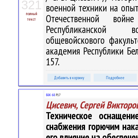
321
военной техники на опыт
полный
Отечественной войн
текст
Республиканской во
общевойскового факульт
академия Республики Бела
157.
Добавить в корзину
Подробнее
ББК 68.
Р17
Цисевич, Сергей Викторо
Техническое оснащен
снабжения горючим нак
его влияние на обеспечен