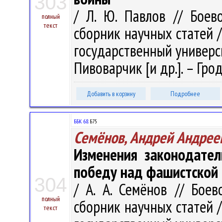
303
/ Л. Ю. Павлов // Боев
полный
текст
сборник научных статей 
государственный университ
Пивоварчик [и др.]. – Грод
Добавить в корзину
Подробнее
ББК 68.
Б75
Семёнов, Андрей Андрее
Изменения законодател
победу над фашистской
304
/ А. А. Семёнов // Бое
полный
сборник научных статей 
текст