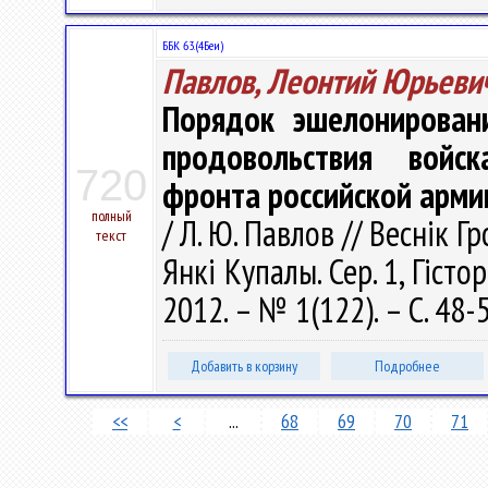
ББК 63.(4Беи)
Павлов, Леонтий Юрьеви
Порядок эшелонирован
продовольствия войск
720
фронта российской арми
полный
/ Л. Ю. Павлов // Веснік 
текст
Янкі Купалы. Сер. 1, Гістор
2012. – № 1(122). – С. 48-
Добавить в корзину
Подробнее
<<
<
...
68
69
70
71