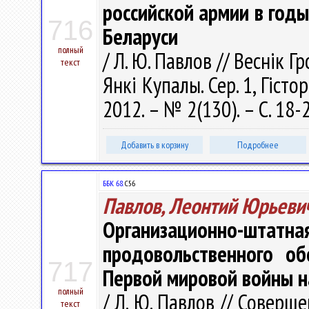
российской армии в год
716
Беларуси
полный
/ Л. Ю. Павлов // Веснік 
текст
Янкі Купалы. Сер. 1, Гістор
2012. – № 2(130). – С. 18-
Добавить в корзину
Подробнее
ББК 68.
С56
Павлов, Леонтий Юрьеви
Организационно-
продовольственного об
717
Первой мировой войны н
полный
/ Л. Ю. Павлов // Совер
текст