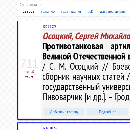
Сортировка по:
автору
названию
году издания
ББК
дате поступления
ББК 68.
Б75
Осоцкий, Сергей Михайл
Противотанковая арт
Великой Отечественной в
711
/ С. М. Осоцкий // Бое
полный
сборник научных статей 
текст
государственный университ
Пивоварчик [и др.]. – Гродн
Добавить в корзину
Подробнее
ББК 68.
С56