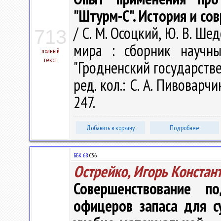
"Штурм-С". История и со
/ С. М. Осоцкий, Ю. В. Ше
713
мира : сборник научны
полный
текст
"Гродненский государств
ред. кол.: С. А. Пивоварчик
247.
Добавить в корзину
Подробнее
ББК 68.
С56
Острейко, Игорь Констан
Совершенствование п
офицеров запаса для с