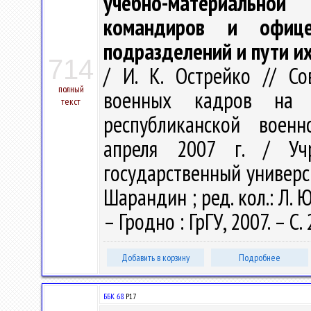
учебно-материально
командиров и офице
подразделений и пути и
714
/ И. К. Острейко // С
полный
военных кадров на 
текст
республиканской военн
апреля 2007 г. / Учр
государственный университ
Шарандин ; ред. кол.: Л. Ю
– Гродно : ГрГУ, 2007. – С.
Добавить в корзину
Подробнее
ББК 68.
Р17