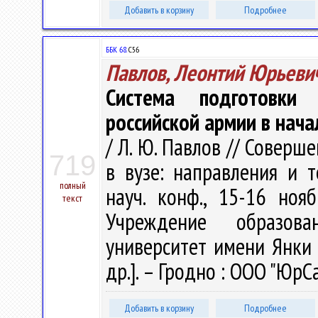
Добавить в корзину
Подробнее
ББК 68.
С56
Павлов, Леонтий Юрьеви
Система подготовки
российской армии в нача
/ Л. Ю. Павлов // Совер
719
в вузе: направления и т
полный
науч. конф., 15-16 нояб
текст
Учреждение образова
университет имени Янки К
др.]. – Гродно : ООО "ЮрСа
Добавить в корзину
Подробнее