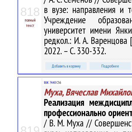
в вузе: направления и т
818
Учреждение образова
полный
текст
университет имени Янки 
редкол.: И. А. Варенцова 
2022. – С. 330-332.
Добавить в корзину
Подробнее
ББК 74.48
С56
Муха, Вячеслав Михайло
Реализация междисцип
профессионально ориен
/ В. М. Муха // Соверше
819