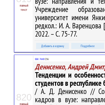
вузе: направления и те
полный
Учреждение образова
текст
университет имени Янки 
редкол.: И. А. Варенцова 
2022. – С. 75-77.
Добавить в корзину
Подробнее
ББК 74.48
С56
Денисенко, Андрей Дмит
Тенденции и особеннос
студентов в республике 
/ А. Д. Денисенко // С
820
кадров в вузе: направл
полный