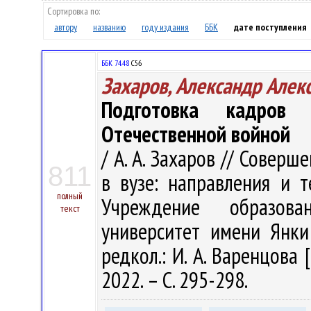
Сортировка по:
автору
названию
году издания
ББК
дате поступления
ББК 74.48
С56
Захаров, Александр Алек
Подготовка кадров
Отечественной войной
/ А. А. Захаров // Совер
811
в вузе: направления и т
полный
Учреждение образован
текст
университет имени Янки 
редкол.: И. А. Варенцова 
2022. – С. 295-298.