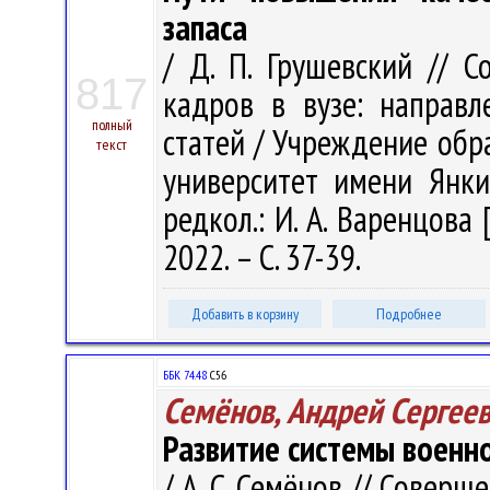
запаса
/ Д. П. Грушевский // 
817
кадров в вузе: направл
полный
статей / Учреждение обр
текст
университет имени Янки 
редкол.: И. А. Варенцова 
2022. – С. 37-39.
Добавить в корзину
Подробнее
ББК 74.48
С56
Семёнов, Андрей Сергее
Развитие системы военно
/ А. С. Семёнов // Совер