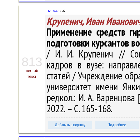
ББК 74.48
С56
Крупенич, Иван Иванови
Применение средств ги
подготовки курсантов в
/ И. И. Крупенич // С
813
кадров в вузе: направл
полный
статей / Учреждение обр
текст
университет имени Янки 
редкол.: И. А. Варенцова 
2022. – С. 165-168.
Добавить в корзину
Подробнее