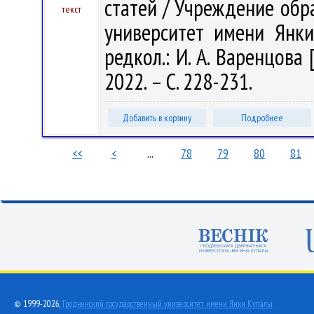
статей / Учреждение обр
текст
университет имени Янки 
редкол.: И. А. Варенцова 
2022. – С. 228-231.
Добавить в корзину
Подробнее
<<
<
...
78
79
80
81
© 1999-2026,
Гродненский государственный университет имени Янки Купалы