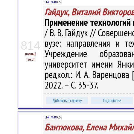
ББК 74.48
С56
Гайдук, Виталий Викторо
Применение технологий 
/ В. В. Гайдук // Соверш
вузе: направления и те
814
Учреждение образова
полный
текст
университет имени Янки 
редкол.: И. А. Варенцова 
2022. – С. 35-37.
Добавить в корзину
Подробнее
ББК 74.48
С56
Бантюкова, Елена Михай