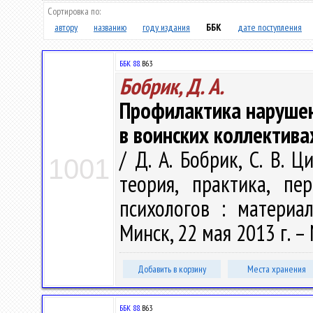
Сортировка по:
автору
названию
году издания
ББК
дате поступления
ББК 88.
В63
Бобрик, Д. А.
Профилактика нарушен
в воинских коллектива
/ Д. А. Бобрик, С. В. 
1001
теория, практика, пе
психологов : материа
Минск, 22 мая 2013 г. – 
Добавить в корзину
Места хранения
ББК 88.
В63