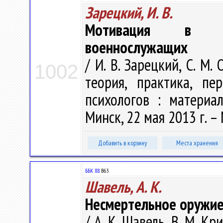
Зарецкий, И. В.
Мотивация в про
военнослужащих
/ И. В. Зарецкий, С. М.
1002
теория, практика, пе
психологов : материа
Минск, 22 мая 2013 г. – 
Добавить в корзину
Места хранения
ББК 88.
В63
Шавель, А. К.
Несмертельное оружие
/ А. К. Шавель, В. М. К