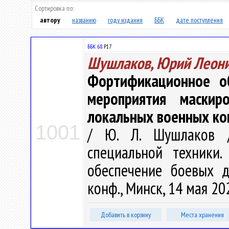
Сортировка по:
автору
названию
году издания
ББК
дате поступления
ББК 68.
Р17
Шушлаков, Юрий Леон
Фортификационное о
мероприятия маски
локальных военных к
1001
/ Ю. Л. Шушлаков /
специальной техники.
обеспечение боевых де
конф., Минск, 14 мая 202
Добавить в корзину
Места хранения