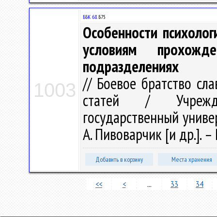
ББК 68.
Б75
Особенности психолог
условиям прохожд
подразделениях
// Боевое братство сл
1003
статей / Учрежде
государственный универс
А. Пивоварчик [и др.]. – 
Добавить в корзину
Места хранения
<<
<
...
33
34