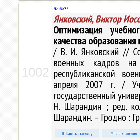
ББК 68.
С56
Янковский, Виктор Иос
Оптимизация учебно
качества образования 
/ В. И. Янковский // 
военных кадров на
1002
республиканской воен
апреля 2007 г. / Уч
государственный универ
Н. Шарандин ; ред. кол
Шарандин. – Гродно : ГрГ
Добавить в корзину
Места хранения