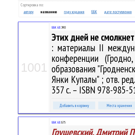
Сортировка по:
автору
названию
году издания
ББК
дате поступления
ББК 68.
Э90
Этих дней не смолкнет 
: материалы II между
конференции (Гродно
1001
образования "Гродненс
Янки Купалы" ; отв. ред.
357 с. – ISBN 978-985-51
Добавить в корзину
Места хранения
ББК 68.
Б75
Грушевский, Дмитрий П