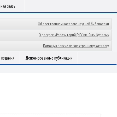
ная связь
Об электронном каталоге научной библиотеки
О ресурсе «Репозиторий ГрГУ им. Янки Купалы»
Помощь в поиске по электронному каталогу
 издания
Депонированные публикации