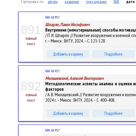
Сортировка по:
автору
названию
году издания
ББК
дате
ББК 68.
Р17
Шпарло, Павел Иосифович
891
Внутренние (нематериальные) способы мотивац
/ П. И. Шпарло // Развитие вооружения и военной с
полный
г. – Минск : БНТУ, 2024. – С. 123-128.
текст
Добавить в корзину
Подробнее
ББК 68.
Р17
Милашевский, Алексей Викторович
892
Методологические аспекты анализа и оценки ж
факторов
/ А. В. Милашевский // Развитие вооружения и воен
полный
2024 г. – Минск : БНТУ, 2024. – С. 400-408.
текст
Добавить в корзину
Подробнее
ББК 68.
Р17