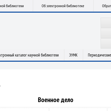
чной библиотеки
Об электронной библиотеке
Обрат
ктронный каталог научной библиотеки
ЭУМК
Периодические
о
Военное дело