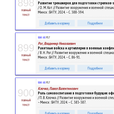
898
Развитие тренажеров для подготовки стрелков-
/ О. М. Кот // Развитие вооружения и военной специ
полный
Минск : БНТУ, 2024. – С. 388-394.
текст
Добавить в корзину
Подробнее
ББК 68.
Р17
Рог, Владимир Николаевич
899
Ракетные войска и артиллерия в военных конфли
/ В. Н. Рог // Развитие вооружения и военной специ
полный
Минск : БНТУ, 2024. – С. 86-91.
текст
Добавить в корзину
Подробнее
ББК 68.
Р17
Клочко, Павел Валентинович
900
Роль самовоспитания в подготовке будущих оф
/ П. В. Клочко // Развитие вооружения и военной сп
полный
– Минск : БНТУ, 2024. – С. 383-387.
текст
Добавить в корзину
Подробнее