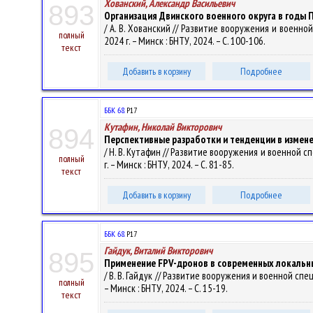
Хованский, Александр Васильевич
893
Организация Двинского военного округа в годы 
/ А. В. Хованский // Развитие вооружения и военно
полный
2024 г. – Минск : БНТУ, 2024. – С. 100-106.
текст
Добавить в корзину
Подробнее
ББК 68.
Р17
Кутафин, Николай Викторович
894
Перспективные разработки и тенденции в измен
/ Н. В. Кутафин // Развитие вооружения и военной 
полный
г. – Минск : БНТУ, 2024. – С. 81-85.
текст
Добавить в корзину
Подробнее
ББК 68.
Р17
Гайдук, Виталий Викторович
895
Применение FPV-дронов в современных локальн
/ В. В. Гайдук // Развитие вооружения и военной сп
полный
– Минск : БНТУ, 2024. – С. 15-19.
текст