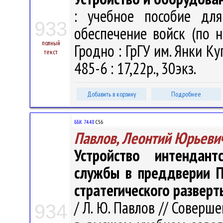
: учебное пособие для
933
обеспечение войск (по на
полный
Гродно : ГрГУ им. Янки Ку
текст
485-6 : 17,22р., 30экз.
Добавить в корзину
Подробнее
ББК 74.48
С56
Павлов, Леонтий Юрьеви
Устройство интендант
службы в преддверии П
стратегического разверт
/ Л. Ю. Павлов // Совер
934