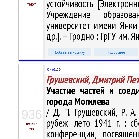
устойчивость [Электронн
текст
Учреждение образова
университет имени Янки К
др.]. – Гродно : ГрГУ им. 
Добавить в корзину
Подробнее
ББК 68.
Д54
Грушевский, Дмитрий Пе
Участие частей и соед
города Могилева
/ Д. П. Грушевский, Р. А
936
рубеж: лето 1941 г. : 
полный
текст
конференции, посвящен