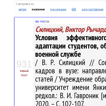
Сортировка по:
автору
названию
году издания
ББК
дате поступления
ББК 74.48
С56
Силицкий, Виктор Рычар
Условия эффективног
адаптации студентов, о
военной службе
/ В. Р. Силицкий // С
931
кадров в вузе: направл
полный
текст
статей / Учреждение обр
университет имени Янки 
редкол.: В. И. Гавроник [
2020. – С. 102-107.