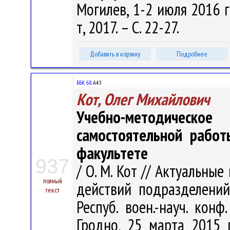
Могилев, 1-2 июля 2016 г
т, 2017. – С. 22-27.
Добавить в корзину
Подробнее
ББК 68.
А43
Кот, Олег Михайлович
Учебно-методичес
самостоятельной работ
факультете
937
/ О. М. Кот // Актуальны
полный
действий подразделений
текст
Респуб. воен.-науч. конф
Гродно, 25 марта 2015 г