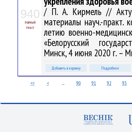
укрепления здоровья в
/ П. А. Кирмель // Ак
940
материалы науч.-практ. к
полный
текст
летию военно-медицинск
«Белорусский государс
Минск, 4 июня 2020 г. – Ми
Добавить в корзину
Подробнее
<<
<
...
90
91
92
93