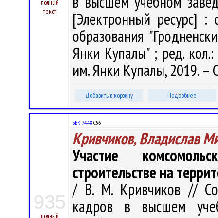
в высшем учебном завед
полный
текст
[Электронный ресурс] :
образования "Гродненск
Янки Купалы" ; ред. кол.:
им. Янки Купалы, 2019. – 
Добавить в корзину
Подробнее
ББК 74.48
С56
Кривчиков, Владислав М
Участие комсомоль
строительстве на террит
/ В. М. Кривчиков // С
935
кадров в высшем учеб
полный