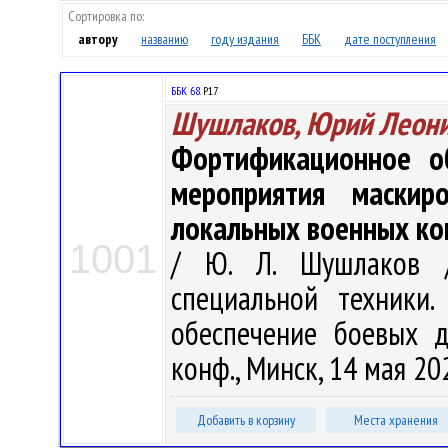
Сортировка по:
автору
названию
году издания
ББК
дате поступления
ББК 68.
Р17
Шушлаков, Юрий Леон
Фортификационное о
мероприятия маски
локальных военных к
1001
/ Ю. Л. Шушлаков /
специальной техники.
обеспечение боевых де
конф., Минск, 14 мая 202
Добавить в корзину
Места хранения