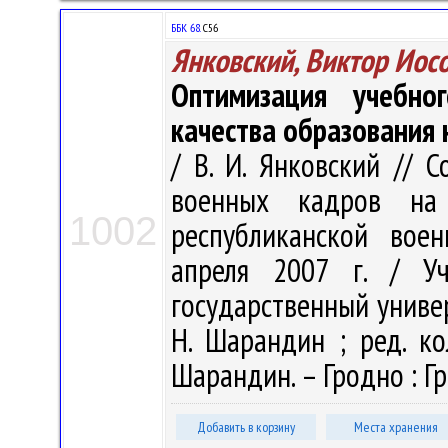
ББК 68.
С56
Янковский, Виктор Иос
Оптимизация учебно
качества образования 
/ В. И. Янковский // 
военных кадров на
1002
республиканской воен
апреля 2007 г. / Уч
государственный универ
Н. Шарандин ; ред. кол
Шарандин. – Гродно : ГрГ
Добавить в корзину
Места хранения