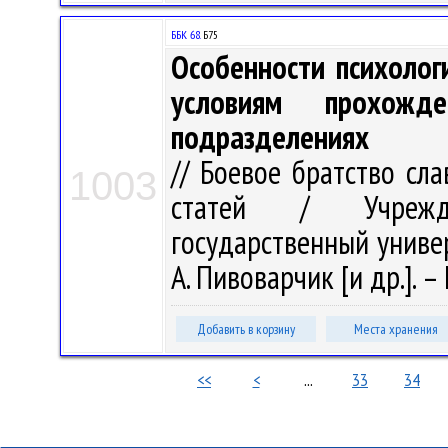
ББК 68.
Б75
Особенности психолог
условиям прохожд
подразделениях
// Боевое братство сл
1003
статей / Учрежде
государственный универс
А. Пивоварчик [и др.]. – 
Добавить в корзину
Места хранения
<<
<
...
33
34