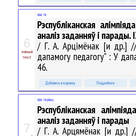
ББК 74.
Рэспубліканская алімпіяд
аналіз заданняў і парады. 
6
/ Г. А. Арцімёнак [и др.] /
полный
дапамогу педагогу" : У дапа
текст
46.
Добавить в корзину
Подробнее
ББК 74.(4Беі)
Рэспубліканская алімпія
аналіз заданняў і парады
7
/ Г. А. Арцямёнак [и др.] /