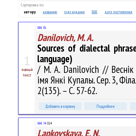
Сортировка по:
автору
названию
году издания
ББК
дате поступления
ББК 81.
Danilovich, M. A.
Sources of dialectal phras
language)
1
/ M. A. Danilovich // Весні
полный
текст
імя Янкі Купалы. Сер. 3, Філа
2(135). – С. 57-62.
Добавить в корзину
Подробнее
ББК 74.
О24
Lapkovskaya, E. N.