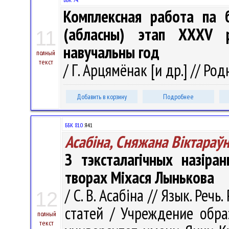
Комплексная работа па б
(абласны) этап ХХХV рэ
11
навучальны год
полный
текст
/ Г. Арцямёнак [и др.] // Род
Добавить в корзину
Подробнее
ББК 81.0
Я41
Асабіна, Сняжана Віктараў
З тэксталагічных назіра
творах Міхася Лынькова
/ С. В. Асабіна // Язык. Реч
12
статей / Учреждение обра
полный
текст