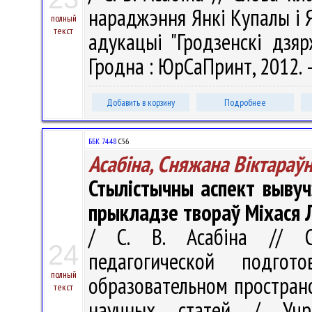
нараджэння Янкі Купалы і Як
полный
текст
адукацыі "Гродзенскі дзяр
Гродна : ЮрСаПринт, 2012. –
Добавить в корзину
Подробнее
ББК 74.48
С56
Асабіна, Сняжана Віктараў
Стылістычны аспект выву
прыкладзе твораў Міхася 
/ С. В. Асабіна // Со
24
педагогической подгот
полный
образовательном простран
текст
научных статей / Учре