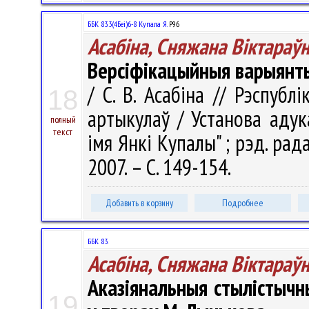
ББК 83.3(4Беі)6-8 Купала Я.
Р96
Асабіна, Сняжана Віктараў
Версіфікацыйныя варыянты
/ С. В. Асабіна // Рэспублі
18
артыкулаў / Установа адук
полный
текст
імя Янкі Купалы" ; рэд. рада:
2007. – С. 149-154.
Добавить в корзину
Подробнее
ББК 83.
Асабіна, Сняжана Віктараў
Аказіянальныя стылістычн
19