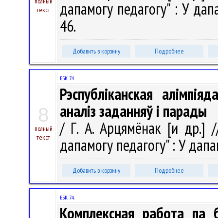
полный
дапамогу педагогу" : У дапа
текст
46.
Добавить в корзину
Подробнее
ББК 74.
Рэспубліканская алімпія
аналіз заданняў і парады
8
/ Г. А. Арцямёнак [и др.] /
полный
текст
дапамогу педагогу" : У дапам
Добавить в корзину
Подробнее
ББК 74.
Комплексная работа па б