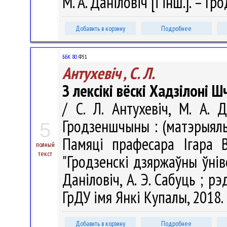
М. А. Даніловіч [і інш.]. – Г
Добавить в корзину
Подробнее
ББК 80.
Ф51
Антухевіч , С. Л.
З лексікі вёскі Хадзілоні 
/ С. Л. Антухевіч, М. А. 
Гродзеншчыны : (матэрыялы і
5
Памяці прафесара Ігара В
полный
текст
"Гродзенскі дзяржаўны ўніве
Даніловіч, А. Э. Сабуць ; рэд.
ГрДУ імя Янкі Купалы, 2018. 
Добавить в корзину
Подробнее