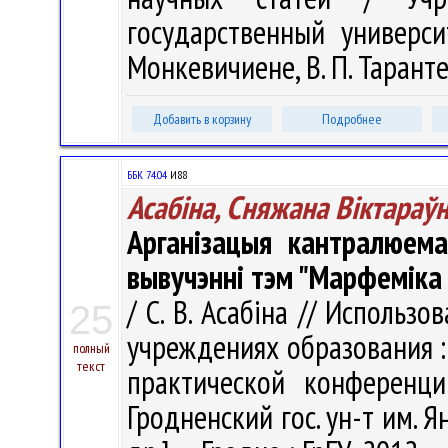
государственный универси
Монкевичиене, В. П. Тарантей
Добавить в корзину
Подробнее
ББК 74.04
И88
Асабіна, Сняжана Віктараў
Арганізацыя кантралюем
вывучэнні тэм "Марфеміка 
/ С. В. Асабіна // Использ
25
учреждениях образования :
полный
текст
практической конференци
Гродненский гос. ун-т им. Ян