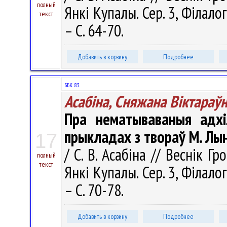
полный
Янкі Купалы. Сер. 3, Філалог
текст
– С. 64-70.
Добавить в корзину
Подробнее
ББК 83.
Асабіна, Сняжана Віктараў
Пра нематываваныя адхі
прыкладах з твораў М. Лы
17
/ С. В. Асабіна // Веснік Г
полный
текст
Янкі Купалы. Сер. 3, Філалог
– С. 70-78.
Добавить в корзину
Подробнее