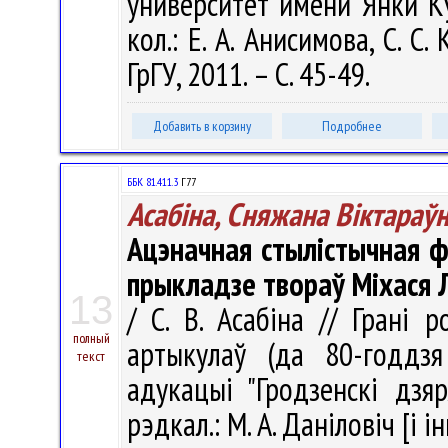
университет имени Янки Куп
кол.: Е. А. Анисимова, С. С.
ГрГУ, 2011. – С. 45-49.
Добавить в корзину
Подробнее
ББК 81.411.3
Г77
Асабіна, Сняжана Віктараў
Ацэначная стылістычная ф
прыкладзе твораў Міхася 
13
/ С. В. Асабіна // Грані 
полный
артыкулаў (да 80-годдзя
текст
адукацыі "Гродзенскі дзя
рэдкал.: М. А. Даніловіч [і ін