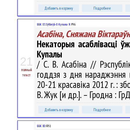
Добавить в корзину
Подробнее
ББК 83.3(4Беі)6-8 Купала Я.
Р96
Асабіна, Сняжана Віктараў
Некаторыя асаблівасці ўж
Купалы
21
/ С. В. Асабіна // Рэспубл
полный
годдзя з дня нараджэння 
текст
20-21 красавіка 2012 г. : зб
В. Жук [и др.]. – Гродна : Гр
Добавить в корзину
Подробнее
ББК 80.
Ф51