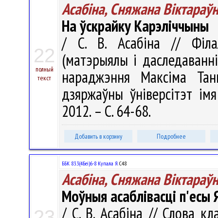
Асабіна, Сняжана Віктараў
На ўскрайку Карэліччыны
/ С. В. Асабіна // Філа
22
(матэрыялы і даследаванні)
полный
нараджэння Максіма Танк
текст
дзяржаўны ўніверсітэт ім
2012. – С. 64-68.
Добавить в корзину
Подробнее
ББК 83.3(4Беі)6-8 Купала Я.
С48
Асабіна, Сняжана Віктараў
Моўныя асаблівасці п'есы 
/ С. В. Асабіна // Слова к
23