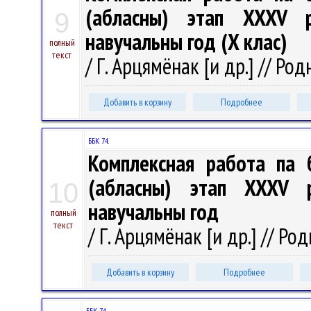
(абласны) этап XXXV рэ
9
навучальны год (X клас)
полный
текст
/ Г. Арцямёнак [и др.] // Род
Добавить в корзину
Подробнее
ББК 74.
Комплексная работа па б
(абласны) этап XXXV рэ
10
навучальны год
полный
текст
/ Г. Арцямёнак [и др.] // Род
Добавить в корзину
Подробнее
ББК 74.