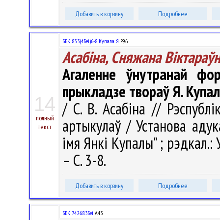
Добавить в корзину
Подробнее
ББК 83.3(4Беі)6-8 Купала Я.
Р96
Асабіна, Сняжана Віктараў
Агаленне ўнутранай фор
прыкладзе твораў Я. Купал
14
/ С. В. Асабіна // Рэспублі
полный
артыкулаў / Установа адук
текст
імя Янкі Купалы" ; рэдкал.: У.
– С. 3-8.
Добавить в корзину
Подробнее
ББК 74.268.3Беі
А43