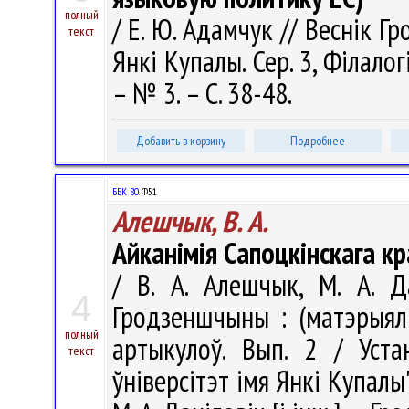
полный
/ Е. Ю. Адамчук // Веснік Г
текст
Янкі Купалы. Сер. 3, Філалогі
– № 3. – С. 38-48.
Добавить в корзину
Подробнее
ББК 80.
Ф51
Алешчык, В. А.
Айканімія Сапоцкінскага к
/ В. А. Алешчык, М. А. Да
4
Гродзеншчыны : (матэрыялы
полный
артыкулоў. Вып. 2 / Уста
текст
ўніверсітэт імя Янкі Купалы"