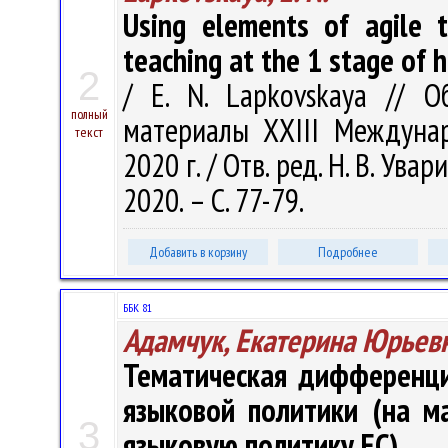
Using elements of agile t
teaching at the 1 stage of 
2
/ E. N. Lapkovskaya // 
полный
материалы XХIII Междунар.
текст
2020 г. / Отв. ред. Н. В. Ува
2020. – С. 77-79.
Добавить в корзину
Подробнее
ББК 81
Адамчук, Екатерина Юрьев
Тематическая дифференци
языковой политики (на м
3
языковую политику ЕС)