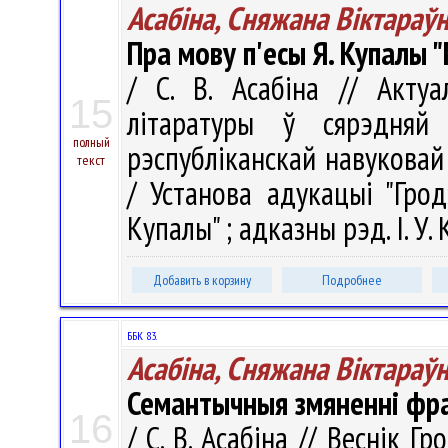
Асабіна, Сняжана Віктараў
Пра мову п'есы Я. Купалы 
/ С. В. Асабіна // Акт
15
літаратуры ў сярэдня
полный
рэспубліканскай навуковай 
текст
/ Установа адукацыі "Грод
Купалы" ; адказны рэд. І. У. 
Добавить в корзину
Подробнее
ББК 83.
Асабіна, Сняжана Віктараў
Семантычныя змяненні фра
16
/ С. В. Асабіна // Веснік Г