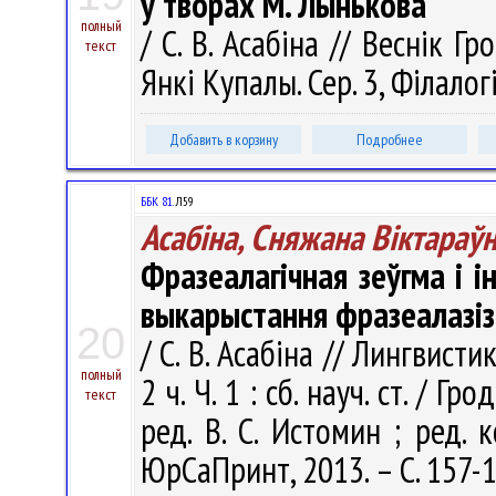
у творах М. Лынькова
полный
/ С. В. Асабіна // Веснік Г
текст
Янкі Купалы. Сер. 3, Філалогі
Добавить в корзину
Подробнее
ББК 81.
Л59
Асабіна, Сняжана Віктараў
Фразеалагічная зеўгма і 
выкарыстання фразеалазіз
20
/ С. В. Асабіна // Лингвист
полный
2 ч. Ч. 1 : сб. науч. ст. / Г
текст
ред. В. С. Истомин ; ред. к
ЮрСаПринт, 2013. – С. 157-