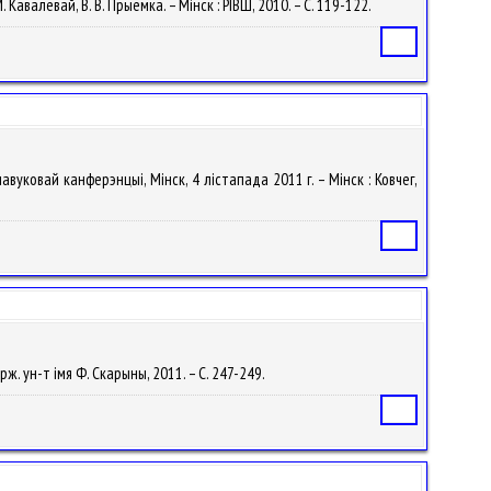
 Кавалевай, В. В. Прыемка. – Мінск : РІВШ, 2010. – С. 119-122.
Статья
навуковай канферэнцыі, Мінск, 4 лістапада 2011 г. – Мінск : Ковчег,
Статья
ярж. ун-т iмя Ф. Скарыны, 2011. – С. 247-249.
Статья