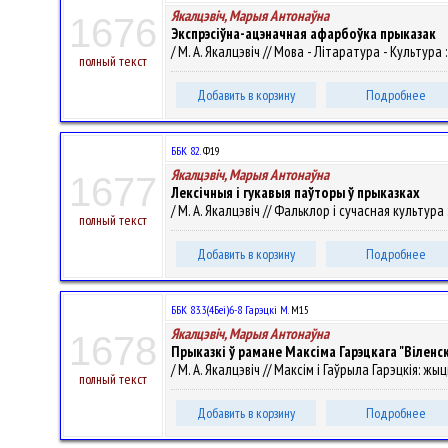
Якалцэвіч, Марыя Антонаўна
1676
Экспрэсіўна-ацэначная афарбоўка прыказак
/ М. А. Якалцэвіч // Мова - Літаратура - Культура :
полный текст
Добавить в корзину
Подробнее
ББК 82.
Ф19
Якалцэвіч, Марыя Антонаўна
1677
Лексічныя і гукавыя паўторы ў прыказках
/ М. А. Якалцэвіч // Фальклор і сучасная культура :
полный текст
Добавить в корзину
Подробнее
ББК 83.3(4Беі)6-8 Гарэцкі М.
М15
Якалцэвіч, Марыя Антонаўна
1678
Прыказкі ў рамане Максіма Гарэцкага "Віленс
/ М. А. Якалцэвіч // Максім і Гаўрыла Гарэцкія: ж
полный текст
Добавить в корзину
Подробнее