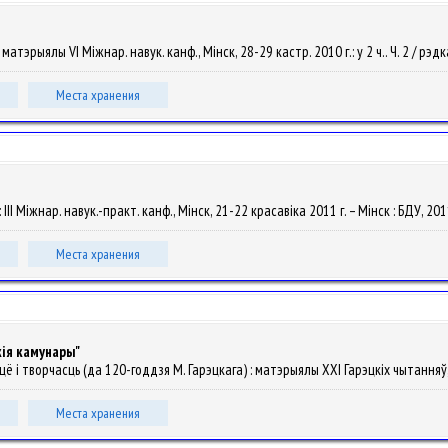
 матэрыялы VI Міжнар. навук. канф., Мінск, 28-29 кастр. 2010 г.: у 2 ч.. Ч. 2 / рэдк
Места хранения
 ІІІ Міжнар. навук.-практ. канф., Мінск, 21-22 красавіка 2011 г. – Мінск : БДУ, 201
Места хранения
кія камунары"
ыццё і творчасць (да 120-годдзя М. Гарэцкага) : матэрыялы XXI Гарэцкіх чытанняў, 
Места хранения