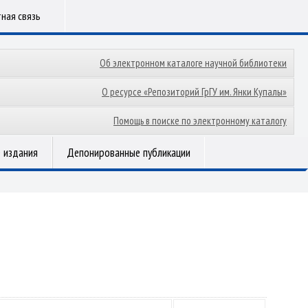
ная связь
Об электронном каталоге научной библиотеки
О ресурсе «Репозиторий ГрГУ им. Янки Купалы»
Помощь в поиске по электронному каталогу
 издания
Депонированные публикации