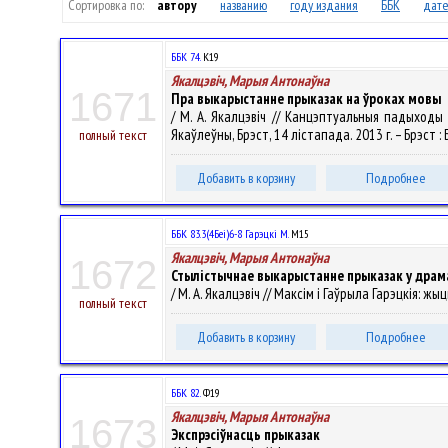
Сортировка по:
автору
названию
году издания
ББК
дате
ББК 74.
К19
Якалцэвіч, Марыя Антонаўна
1671
Пра выкарыстанне прыказак на ўроках мовы
/ М. А. Якалцэвіч // Канцэптуальныя падыходы 
Якаўлеўны, Брэст, 14 лістапада. 2013 г. – Брэст : 
полный текст
Добавить в корзину
Подробнее
ББК 83.3(4Беі)6-8 Гарэцкі М.
М15
Якалцэвіч, Марыя Антонаўна
1672
Стылістычнае выкарыстанне прыказак у драма
/ М. А. Якалцэвіч // Максім і Гаўрыла Гарэцкія: жы
полный текст
Добавить в корзину
Подробнее
ББК 82.
Ф19
Якалцэвіч, Марыя Антонаўна
1673
Экспрэсіўнасць прыказак