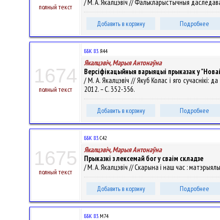
/ М. А. Якалцэвіч // Фалькларыстычныя даследаванні
полный текст
Добавить в корзину
Подробнее
ББК 83.
Я44
Якалцэвіч, Марыя Антонаўна
1674
Версіфікацыйныя варыяцыі прыказак у "Новай
/ М. А. Якалцэвіч // Якуб Колас і яго сучаснікі:
2012. – С. 352-356.
полный текст
Добавить в корзину
Подробнее
ББК 83.
С42
Якалцэвіч, Марыя Антонаўна
1675
Прыказкі з лексемай бог у сваім складзе
/ М. А. Якалцэвіч // Скарына і наш час : матэрыялы
полный текст
Добавить в корзину
Подробнее
ББК 83.
М74