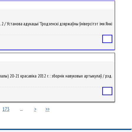
. 2 / Установа адукацыі "Гродзенскі дзяржаўны ўніверсітэт імя Янкі
Статья
палы) 20-21 красавіка 2012 г. : зборнік навуковых артыкулаў / рэд.
Статья
173
...
>
>>