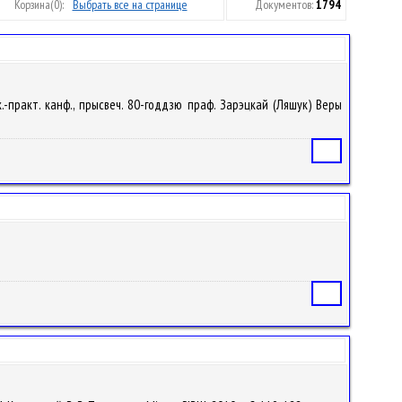
Корзина
(0):
Выбрать все на странице
Документов:
1794
к.-практ. канф., прысвеч. 80-годдзю праф. Зарэцкай (Ляшук) Веры
Статья
Статья