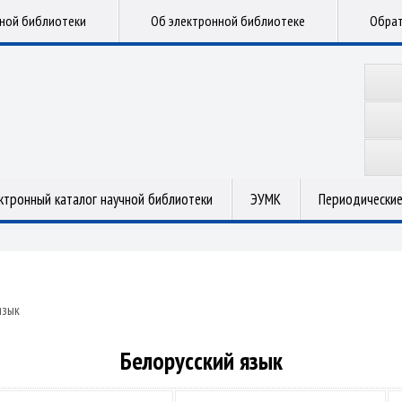
чной библиотеки
Об электронной библиотеке
Обрат
ктронный каталог научной библиотеки
ЭУМК
Периодические
язык
Белорусский язык