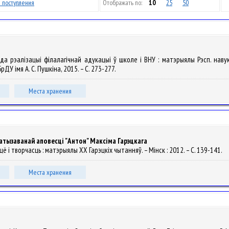
 поступления
Отображать по:
10
25
50
да рэалізацыі філалагічнай адукацыі ў школе і ВНУ : матэрыялы Рэсп. наву
БрДУ імя А. С. Пушкіна, 2015. – С. 273-277.
Места хранения
тызаванай аповесці "Антон" Максіма Гарэцкага
ццё і творчасць : матэрыялы XX Гарэцкіх чытанняў. – Мінск : 2012. – С. 139-141.
Места хранения