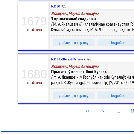
ББК 80.
Ф51
Якалцэвіч, Марыя Антонаўна
1679
З прыказкавай спадчыны
/ М. А. Якалцэвіч // Філалагічнае краязнаўства 
Купалы" ; адказны рэд. М. А. Даніловіч ; рэдкал.: М
полный текст
Добавить в корзину
Подробнее
ББК 83.3(4Беі)6-8 Купала Я.
Р96
Якалцэвіч, Марыя Антонаўна
1680
Прыказкі ў вершах Янкі Купалы
/ М. А. Якалцэвіч // Рэспубліканскія Купалаўскі
рада: І. В. Жук [и др.]. – Гродна : ГрДУ, 2013. – С. 
полный текст
Добавить в корзину
Подробнее
<<
<
...
1