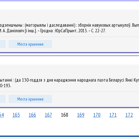
Гродзеншчыны : (матэрыялы і даследаванні) : зборнік навуковых артыкулоў. Вып
. А. Даніловіч [і інш.]. – Гродна : ЮрСаПрынт, 2013. – С. 22-27.
Места хранения
я чытанні : (да 130-годдзя з дня нараджэння народнага паэта Беларусі Янкі Ку
190-193.
Места хранения
64
165
166
167
168
169
170
171
172