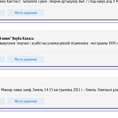
. Кантэкст. Тыпалогія. Сувязі : зборнік артыкулаў. Вып. 7 / пад навук. рэд. Р. М.
Места хранения
 зямлі" Якуба Коласа
 да вывучэння творчых і асабістых узаемасувязей пісьменніка : матэрыялы XXVI 
Места хранения
 Міжнар. навук. канф., Гомель, 14-15 кастрычніка 2011 г. – Гомель : Гомельскi дз
Места хранения