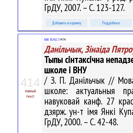
ГрДУ, 2007. – С. 123-127.
Добавить в корзину
Подробнее
ББК 81.411.3
М74
Данільчык, Зінаіда Пятро
Тыпы сінтаксічна непадз
школе і ВНУ
/ З. П. Данільчык // Мо
414
школе: актуальныя пр
полный
текст
навуковай канф. 27 крас
дзярж. ун-т імя Янкі Купа
ГрДУ, 2000. – С. 42-48.