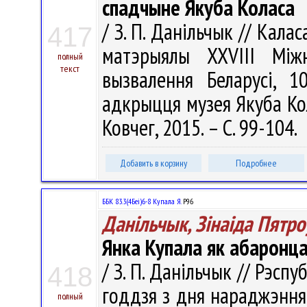
спадчыне Якуба Коласа
/ З. П. Данільчык // Калас
417
матэрыялы XXVІІІ Міжн
полный
текст
вызвалення Беларусі, 
адкрыцця музея Якуба Кола
Ковчег, 2015. – С. 99-104.
Добавить в корзину
Подробнее
ББК 83.3(4Беі)6-8 Купала Я.
Р96
Данільчык, Зінаіда Пятро
Янка Купала як абаронц
/ З. П. Данільчык // Рэспу
418
годдзя з дня нараджэння
полный