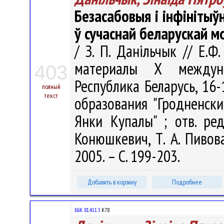
Безасабовыя і інфінітыўн
ў сучаснай беларускай м
/ З. П. Данільчык // Е.
материалы Х междуна
403
Республика Беларусь, 16-1
полный
текст
образования "Гродненск
Янки Купалы" ; отв. ред
Конюшкевич, Т. А. Пивова
2005. – С. 199-203.
Добавить в корзину
Подробнее
ББК 81.411.3
К78