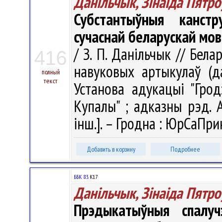
Данільчык, Зінаіда Пятро
Субстантыўныя канстр
сучаснай беларускай мов
/ З. П. Данільчык // Бела
416
навуковых артыкулаў (д
полный
текст
Установа адукацыі "Грод
Купалы" ; адказны рэд. А. 
інш.]. – Гродна : ЮрСаПрин
Добавить в корзину
Подробнее
ББК 83.
К17
Данільчык, Зінаіда Пятро
Прэдыкатыўныя спалуч