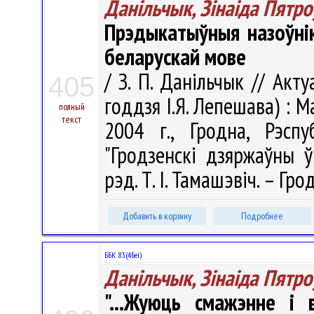
Данільчык, Зінаіда Пятро
Прэдыкатыўныя назоўнік
беларускай мове
/ З. П. Данільчык // Ак
405
годдзя І.Я. Лепешава) : М
полный
текст
2004 г., Гродна, Рэсп
"Гродзенскі дзяржаўны ў
рэд. Т. І. Тамашэвіч. – Гро
Добавить в корзину
Подробнее
ББК 83.(4Беі)
Данільчык, Зінаіда Пятро
"...Жуюць смажэнне і 