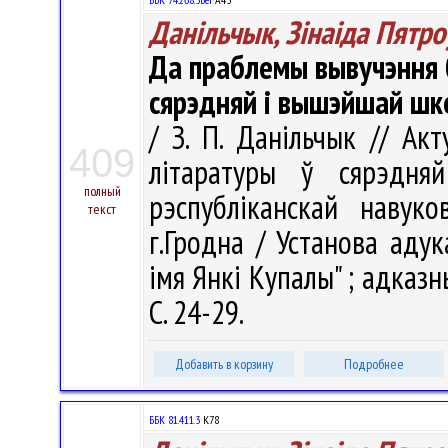
Данільчык, Зінаіда Пятро
Да праблемы вывучэння 
сярэдняй і вышэйшай шк
/ З. П. Данільчык // А
409
літаратуры ў сярэдн
полный
рэспубліканскай навуко
текст
г.Гродна / Установа адук
імя Янкі Купалы" ; адказны 
С. 24-29.
Добавить в корзину
Подробнее
ББК 81.411.3
К78