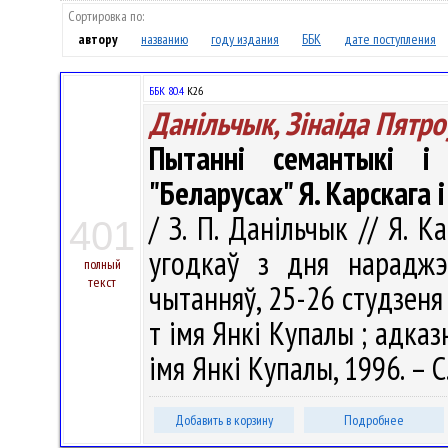
Сортировка по:
автору
названию
году издания
ББК
дате поступления
ББК 80.4
К26
Данільчык, Зінаіда Пятро
Пытанні семантыкі і
"Беларусах" Я. Карскага 
/ З. П. Данільчык // Я. К
401
угодкаў з дня нараджэ
полный
текст
чытанняў, 25-26 студзеня 1
т імя Янкі Купалы ; адказ
імя Янкі Купалы, 1996. – С
Добавить в корзину
Подробнее