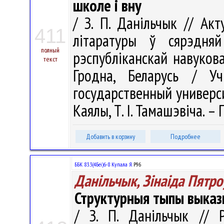
школе і вну
/ З. П. Данільчык // А
411
літаратуры ў сярэдн
полный
рэспубліканскай навукова
текст
Гродна, Беларусь / Уч
государственный университ
Каялы, Т. І. Тамашэвіча. – 
Добавить в корзину
Подробнее
ББК 83.3(4Беі)6-8 Купала Я.
Р96
Данільчык, Зінаіда Пятро
Структурныя тыпы выказн
/ З. П. Данільчык // Р