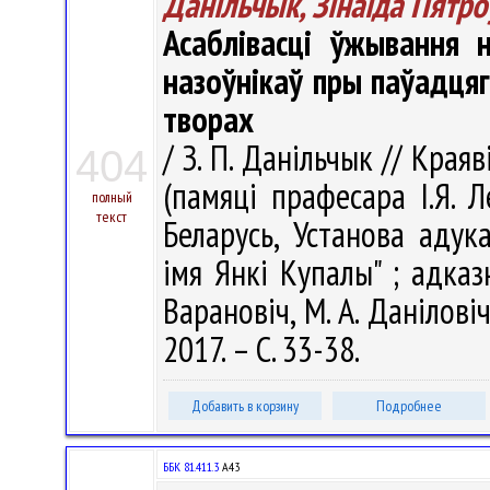
Данільчык, Зінаіда Пятро
Асаблівасці ўжывання 
назоўнікаў пры паўадцяг
творах
/ З. П. Данільчык // Краяв
404
(памяці прафесара І.Я. 
полный
текст
Беларусь, Установа адук
імя Янкі Купалы" ; адказн
Варановiч, М. А. Данілові
2017. – С. 33-38.
Добавить в корзину
Подробнее
ББК 81.411.3
А43