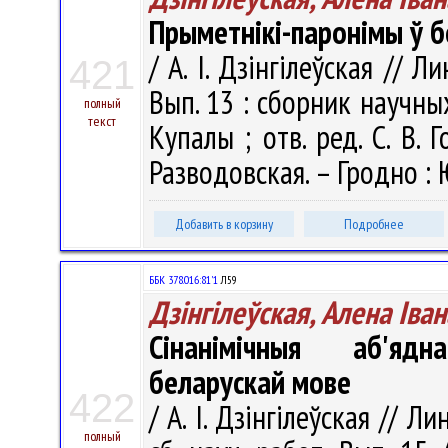
Прыметнікі-паронімы ў 
/ А. І. Дзінгілеўская //
421
Вып. 13 : сборник научных
полный
текст
Купалы ; отв. ред. С. В. Г
Разводовская. – Гродно : 
Добавить в корзину
Подробнее
ББК 378.016:81'1
Л59
Дзінгілеўская, Алена Іва
Сінанімічныя аб'ядн
беларускай мове
422
/ А. І. Дзінгілеўская // 
полный