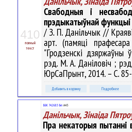
Данільчык, Зінаіда Пятро
Свабодныя і несвабод
прэдыкатыўнай функцыі
/ З. П. Данільчык // Края
410
арт. (памяці прафесара
полный
текст
"Гродзенскі дзяржаўны ў
рэд. М. А. Даніловіч ; рэд.
ЮрСаПрынт, 2014. – С. 85
Добавить в корзину
Подробнее
ББК 74.268.3 Беі
А43
Данільчык, Зінаіда Пятро
Пра некаторыя пытанні 