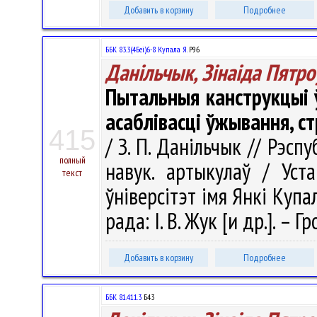
Добавить в корзину
Подробнее
ББК 83.3(4Беі)6-8 Купала Я.
Р96
Данільчык, Зінаіда Пятро
Пытальныя канструкцыі ў
асаблівасці ўжывання, с
415
/ З. П. Данільчык // Рэсп
полный
навук. артыкулаў / Уст
текст
ўніверсітэт імя Янкі Купал
рада: І. В. Жук [и др.]. – 
Добавить в корзину
Подробнее
ББК 81.411.3
Б43