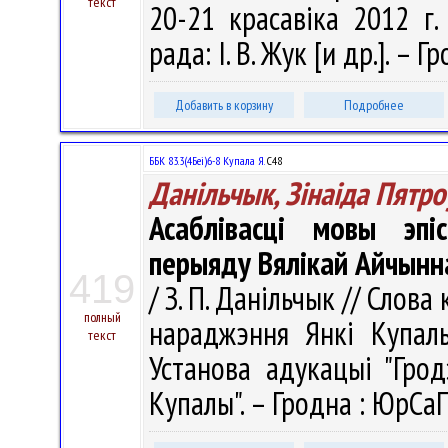
текст
20-21 красавіка 2012 г.
рада: І. В. Жук [и др.]. – Г
Добавить в корзину
Подробнее
ББК 83.3(4Беі)6-8 Купала Я.
С48
Данільчык, Зінаіда Пятро
Асаблівасці мовы эп
перыяду Вялікай Айчынн
419
/ З. П. Данільчык // Слов
полный
нараджэння Янкі Купалы
текст
Установа адукацыі "Грод
Купалы". – Гродна : ЮрСаП