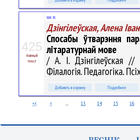
Добавить в корзину
Подробнее
ББК 81
Дзінгілеўская, Алена Іва
Спосабы ўтварэння пар
425
літаратурнай мове
полный
/ А. І. Дзінгілеўская //
текст
Філалогія. Педагогіка. Псіх
Добавить в корзину
Подробнее
<<
<
...
13
14
15
16