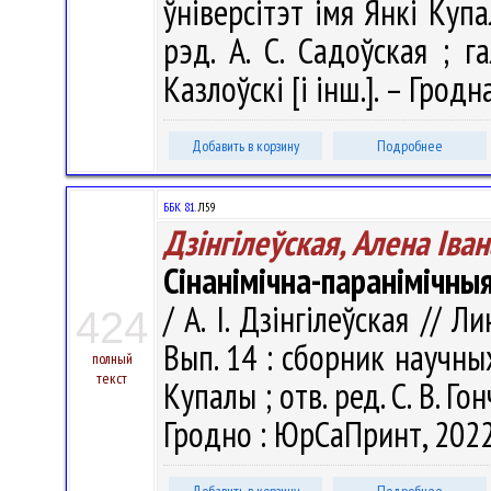
ўніверсітэт імя Янкі Купа
рэд. А. С. Садоўская ; га
Казлоўскі [і інш.]. – Грод
Добавить в корзину
Подробнее
ББК 81.
Л59
Дзінгілеўская, Алена Іва
Сінанімічна-паранімічны
/ А. І. Дзінгілеўская //
424
Вып. 14 : сборник научных
полный
текст
Купалы ; отв. ред. С. В. Го
Гродно : ЮрСаПринт, 2022.