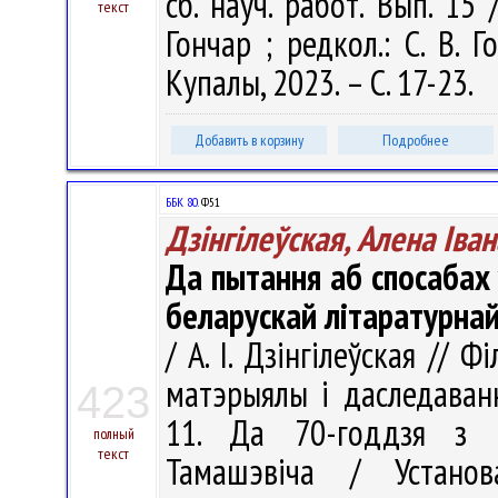
сб. науч. работ. Вып. 15 
текст
Гончар ; редкол.: С. В. Г
Купалы, 2023. – С. 17-23.
Добавить в корзину
Подробнее
ББК 80.
Ф51
Дзінгілеўская, Алена Іва
Да пытання аб спосабах 
беларускай літаратурна
/ А. І. Дзінгілеўская // 
матэрыялы і даследаванн
423
11. Да 70-годдзя з 
полный
текст
Тамашэвіча / Установ