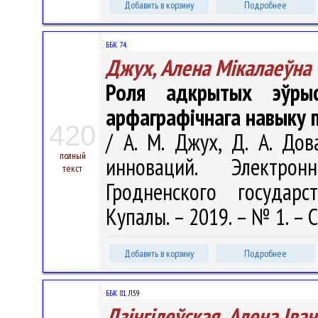
Добавить в корзину
Подробнее
ББК 74.
Джух, Алена Мікалаеўна
Роля адкрытых эўрыс
арфаграфічнага навыку п
420
/ А. М. Джух, Д. А. Дов
полный
инноваций. Электрон
текст
Гродненского государ
Купалы. – 2019. – № 1. – С.
Добавить в корзину
Подробнее
ББК 81.
Л59
Дзінгілеўская, Алена Іва