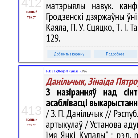
412
матэрыялы навук. канф
полный
Гродзенскi дзяржаўны ўнiве
текст
Каяла, П. У. Сцяцко, Т. І. 
129.
Добавить в корзину
Подробнее
ББК 83.3(4Беі)6-8 Купала Я.
Р96
Данільчык, Зінаіда Пятро
З назіранняў над сін
асаблівасці выкарыстанн
413
/ З. П. Данільчык // Рэспуб
полный
артыкулаў / Установа аду
текст
імя Янкі Купалы" ; рэд. ра