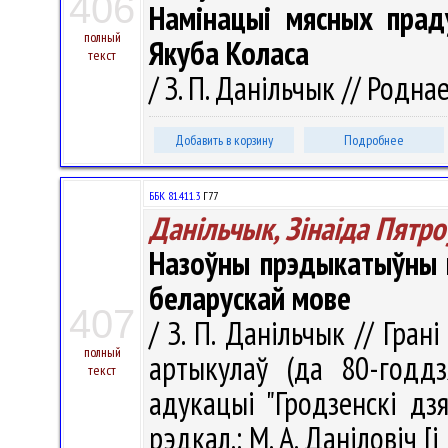
406
Намінацыі мясных прад
полный
Якуба Коласа
текст
/ З. П. Данільчык // Роднае
Добавить в корзину
Подробнее
ББК 81.411.3
Г77
Данільчык, Зінаіда Пятро
Назоўны прэдыкатыўны н
беларускай мове
407
/ З. П. Данільчык // Гран
полный
артыкулаў (да 80-годдз
текст
адукацыі "Гродзенскі дз
рэдкал.: М. А. Даніловіч [і