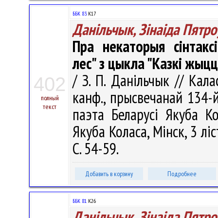
ББК 83.
К17
Данільчык, Зінаіда Пятро
Пра некаторыя сінтакс
лес" з цыкла "Казкі жыц
/ З. П. Данільчык // Кал
402
канф., прысвечанай 134-
полный
текст
паэта Беларусі Якуба К
Якуба Коласа, Мінск, 3 лі
С. 54-59.
Добавить в корзину
Подробнее
ББК 81.
К26
Данільчык, Зінаіда Пятро