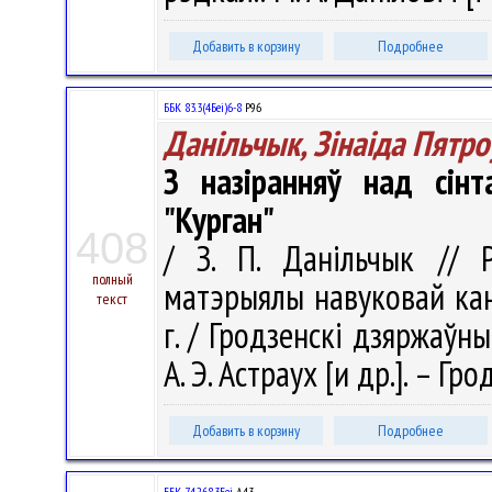
Добавить в корзину
Подробнее
ББК 83.3(4Беі)6-8
Р96
Данільчык, Зінаіда Пятро
З назіранняў над сін
"Курган"
408
/ З. П. Данільчык // Р
полный
матэрыялы навуковай кан
текст
г. / Гродзенскi дзяржаўны
А. Э. Астраух [и др.]. – Гро
Добавить в корзину
Подробнее
ББК 74.268.3Беі
А43