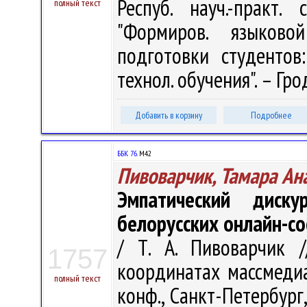
Респуб. науч.-практ.
полный текст
"Формиров. языков
подготовки студентов
технол. обучения". – Гро
Добавить в корзину
Подробнее
ББК 76.
М42
Пивоварчик, Тамара Ан
Эмпатический диск
белорусских онлайн-с
/ Т. А. Пивоварчик /
1757
координатах массмедиа
полный текст
конф., Санкт-Петербург,