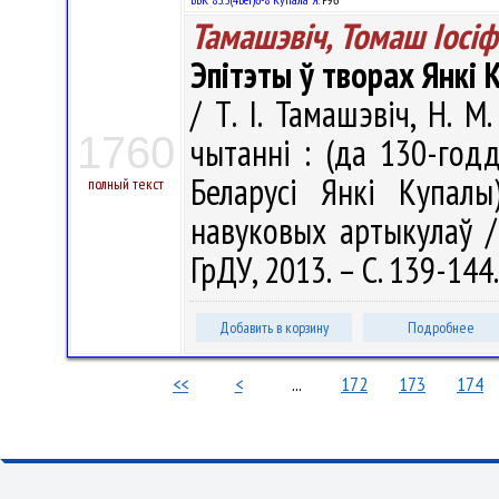
Тамашэвіч, Томаш Іосіф
Эпітэты ў творах Янкі
/ Т. І. Тамашэвіч, Н. М
1760
чытанні : (да 130-год
Беларусі Янкі Купалы
полный текст
навуковых артыкулаў / р
ГрДУ, 2013. – С. 139-144
Добавить в корзину
Подробнее
<<
<
...
172
173
174