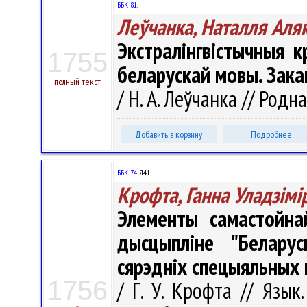
ББК 81.
Леўчанка, Наталля Аля
Экстралінгвістычныя 
1755
беларускай мовы. Зака
полный текст
/ Н. А. Леўчанка // Родна
Добавить в корзину
Подробнее
ББК 74.
Я41
Крофта, Ганна Уладзімі
Элементы самастойна
дысцыпліне "Беларус
сярэдніх спецыяльных
1756
/ Г. У. Крофта // Язы