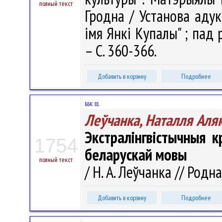
полный текст
Гродна / Установа адук
імя Янкі Купалы" ; пад р
– С. 360-366.
Добавить в корзину
Подробнее
ББК 81.
Леўчанка, Наталля Аля
Экстралінгвістычныя 
1754
беларускай мовы
полный текст
/ Н. А. Леўчанка // Родна
Добавить в корзину
Подробнее