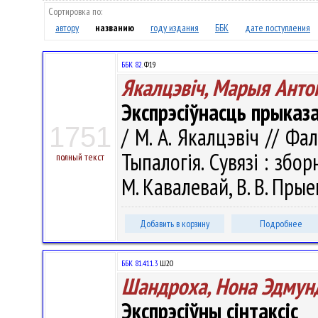
Сортировка по:
автору
названию
году издания
ББК
дате поступления
ББК 82.
Ф19
Якалцэвіч, Марыя Анто
Экспрэсіўнасць прыказ
1751
/ М. А. Якалцэвіч // Ф
Тыпалогія. Сувязі : збор
полный текст
М. Кавалевай, В. В. Прые
Добавить в корзину
Подробнее
ББК 81.411.3
Ш20
Шандроха, Нона Эдмун
Экспрэсіўны сінтаксіс