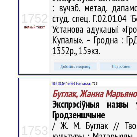
: вучэб. метад. дапа
1752
студ. спец. Г.02.01.04 "
Установа адукацыі «Гро
полный текст
Купалы». – Гродна : ГрД
1352р., 15экз.
Добавить в корзину
Подробнее
ББК 83.3(4Пол)6-8 Налковская
Т28
Буглак, Жанна Марьяно
Экспрэсіўныя назвы
Гродзеншчыне
/ Ж. М. Буглак // Тво
1753
культуры : Матэрыялы м