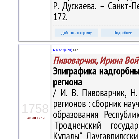
Р. Дускаева. – Санкт-П
172.
Добавить в корзину
Подробнее
ББК 63.3(4Беи)
К47
Пивоварчик, Ирина Вой
Эпиграфика надгорбны
региона
/ И. В. Пивоварчик, 
регионов : сборник нау
1758
образования Республи
полный текст
"Гродненский госуда
Купалы", Даугавпилсский