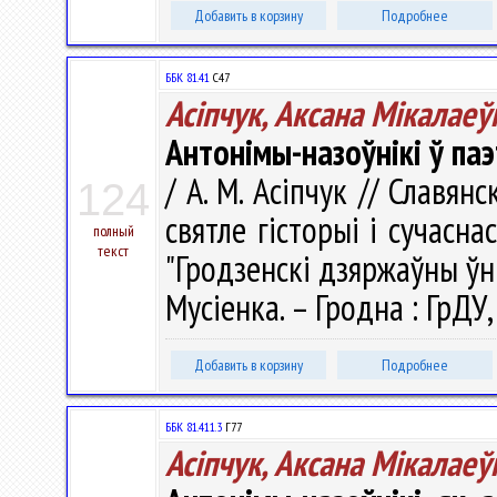
Добавить в корзину
Подробнее
ББК 81.41
С47
Асіпчук, Аксана Мікалаеў
Антонімы-назоўнікі ў па
/ А. М. Асіпчук // Славян
124
святле гісторыі і сучасна
полный
текст
"Гродзенскі дзяржаўны ўні
Мусіенка. – Гродна : ГрДУ,
Добавить в корзину
Подробнее
ББК 81.411.3
Г77
Асіпчук, Аксана Мікалаеў