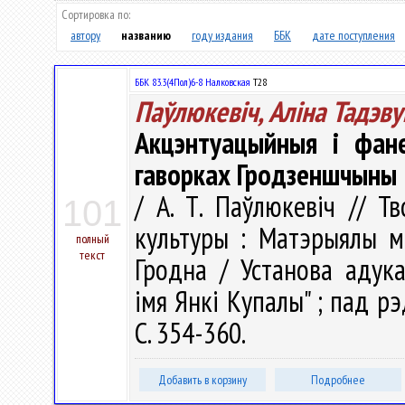
Сортировка по:
автору
названию
году издания
ББК
дате поступления
ББК 83.3(4Пол)6-8 Налковская
Т28
Паўлюкевіч, Аліна Тадэв
Акцэнтуацыйныя і фан
гаворках Гродзеншчыны
/ А. Т. Паўлюкевіч // Т
101
культуры : Матэрыялы мі
полный
текст
Гродна / Установа адука
імя Янкі Купалы" ; пад рэд
С. 354-360.
Добавить в корзину
Подробнее