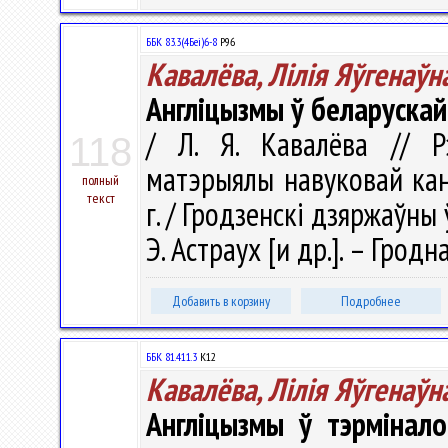
ББК 83.3(4Беі)6-8
Р96
Кавалёва, Лілія Яўгенаўн
Англіцызмы ў беларускай 
/ Л. Я. Кавалёва // Рэ
118
матэрыялы навуковай кан
полный
текст
г. / Гродзенскi дзяржаўны ў
Э. Астраух [и др.]. – Гродна
Добавить в корзину
Подробнее
ББК 81.411.3
К12
Кавалёва, Лілія Яўгенаўн
Англіцызмы ў тэрмінало