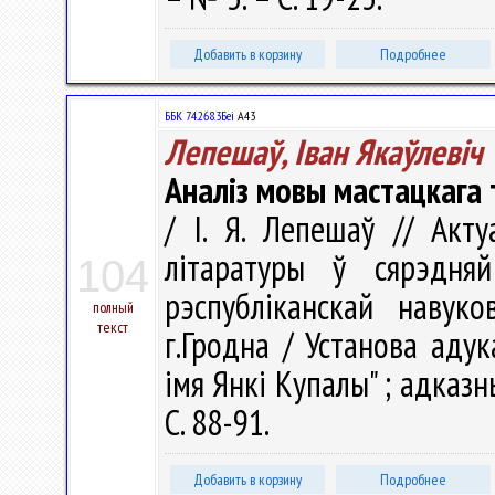
Добавить в корзину
Подробнее
ББК 74.268.3Беі
А43
Лепешаў, Iван Якаўлевiч
Аналіз мовы мастацкага 
/ I. Я. Лепешаў // Ак
літаратуры ў сярэдн
104
рэспубліканскай навуко
полный
текст
г.Гродна / Установа адук
імя Янкі Купалы" ; адказны 
С. 88-91.
Добавить в корзину
Подробнее