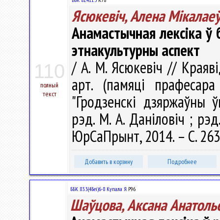
Ясюкевіч, Алена Мікалае
Анамастычная лексіка ў б
этнакультурны аспект
/ А. М. Ясюкевіч // Краяв
110
арт. (памяці прафесара
полный
текст
"Гродзенскі дзяржаўны ў
рэд. М. А. Даніловіч ; рэд.
ЮрСаПрынт, 2014. – С. 26
Добавить в корзину
Подробнее
ББК 83.3(4Беі)6-8 Купала Я.
Р96
Шаўцова, Аксана Анатоль