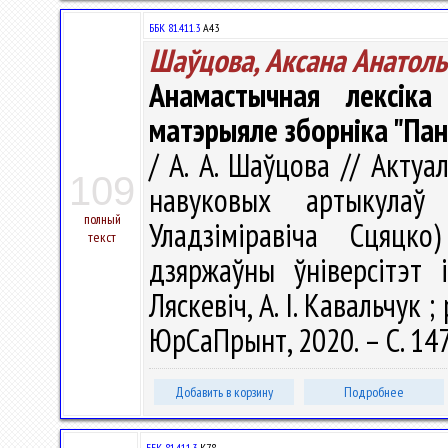
ББК 81.411.3
А43
Шаўцова, Аксана Анатол
Анамастычная лексік
матэрыяле зборніка "Пан
/ А. А. Шаўцова // Акту
109
навуковых артыкулаў
полный
Уладзіміравіча Сцяцко
текст
дзяржаўны ўніверсітэт і
Ляскевіч, А. І. Кавальчук ; 
ЮрСаПрынт, 2020. – С. 14
Добавить в корзину
Подробнее
ББК 81.411.3
К78