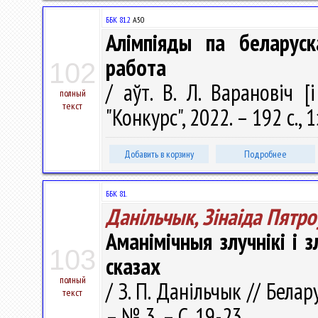
ББК 81.2
А50
Алімпіяды па беларуск
работа
102
/ аўт. В. Л. Варановіч 
полный
текст
"Конкурс", 2022. – 192 с., 
Добавить в корзину
Подробнее
ББК 81.
Данільчык, Зінаіда Пятро
Аманімічныя злучнікі і
103
сказах
полный
/ З. П. Данільчык // Бела
текст
– № 3. – С. 19-23.