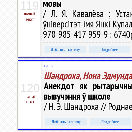
мовы
119
/ Л. Я. Кавалёва ; Уст
полный
текст
ўніверсітэт імя Янкі Купал
978-985-417-959-9 : 6740р
Добавить в корзину
Подробнее
ББК 83.
Шандроха, Нона Эдмунда
Анекдот як рытарычны
120
вывучэння ў школе
полный
текст
/ Н. Э. Шандроха // Роднае
Добавить в корзину
Подробнее