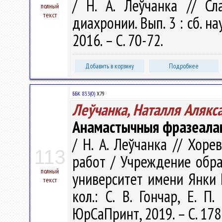
/ Н. А. Леўчанка // Сл
полный
текст
диахронии. Вып. 3 : сб. на
2016. – С. 70-72.
Добавить в корзину
Подробнее
ББК 83.3(0)
Х79
Леўчанка, Наталля Алякс
Анамастычныя фразеалаг
/ Н. А. Леўчанка // Хоре
113
работ / Учреждение обра
полный
университет имени Янки Ку
текст
кол.: С. В. Гончар, Е. П
ЮрСаПринт, 2019. – С. 178