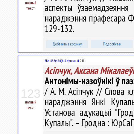
полный
аспекты ўзаемадзеяння 
текст
нараджэння прафесара Ф.М
129-132.
Добавить в корзину
Подробнее
ББК 83.3(4Беі)6-8 Купала Я.
С48
Асіпчук, Аксана Мікалаеў
Антонімы-назоўнікі ў паэ
/ А. М. Асіпчук // Слова 
123
нараджэння Янкі Купалы
полный
текст
Установа адукацыі "Грод
Купалы". – Гродна : ЮрСаП