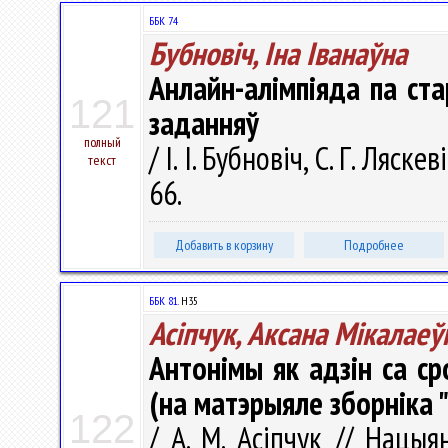
ББК 74
Бубновіч, Іна Іванаўна
Анлайн-алімпіяда па ст
121
заданняў
полный
/ І. І. Бубновіч, С. Г. Ляск
текст
66.
Добавить в корзину
Подробнее
ББК 81.
Н35
Асіпчук, Аксана Мікалаеў
Антонімы як адзін са ср
(на матэрыяле зборніка
122
/ А. М. Асіпчук // Нацы