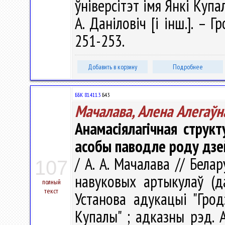
ўніверсітэт імя Янкі Купалы
А. Даніловіч [і інш.]. – 
251-253.
Добавить в корзину
Подробнее
ББК 81.411.3
Б43
Мачалава, Алена Алегаўн
Анамасіялагічная струк
асобы паводле роду дзе
/ А. А. Мачалава // Бела
107
навуковых артыкулаў (д
полный
текст
Установа адукацыі "Грод
Купалы" ; адказны рэд. А. 