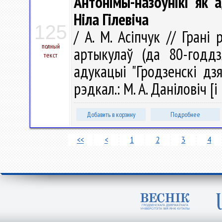
Антонімы-назоўнікі як 
Ніла Гілевіча
125
/ А. М. Асіпчук // Грані
полный
артыкулаў (да 80-годдз
текст
адукацыі "Гродзенскі дз
рэдкал.: М. А. Даніловіч [і 
Добавить в корзину
Подробнее
<<
<
1
2
3
4