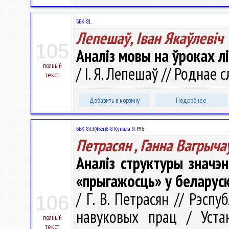
ББК 81.
Лепешаў, Iван Якаўлевiч
105
Аналіз мовы на ўроках л
полный
/ I. Я. Лепешаў // Роднае с
текст
Добавить в корзину
Подробнее
ББК 83.3(4Беі)6-8 Купала Я.
Р96
Петрасян , Ганна Вагрыча
Аналіз структуры значэн
«прыгажосць» у беларус
/ Г. В. Петрасян // Рэспу
106
навуковых прац / Уста
полный
текст