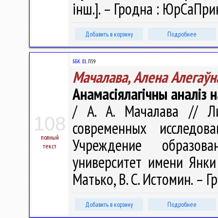
інш.]. – Гродна : ЮрСаПрин
Добавить в корзину
Подробнее
ББК 81.
Л59
Мачалава, Алена Алегаўн
Анамасіялагічны аналіз 
/ А. А. Мачалава // Л
108
современных исследов
полный
Учреждение образова
текст
университет имени Янки К
Матько, В. С. Истомин. – Гр
Добавить в корзину
Подробнее