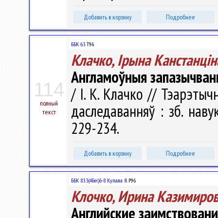
Добавить в корзину
Подробнее
ББК 63.
Т96
Клачко, Ірына Канстанцін
Англамоўныя запазычванн
114
/ І. К. Клачко // Тэарэт
полный
даследаванняў : зб. навук
текст
229-234.
Добавить в корзину
Подробнее
ББК 83.3(4Беі)6-8 Купала Я.
Р96
Клочко, Ирина Казимиро
Английские заимствовани