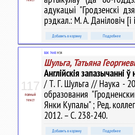
адукацыі "Гродзенскі дзя
рэдкал.: М. А. Даніловіч [і 
Добавить в корзину
Подробнее
ББК 74.48
Н34
Шульга, Татьяна Георгиев
Англійскія запазычанні ў
/ Т. Г. Шульга // Наука - 2
117
образования "Гродненск
полный
текст
Янки Купалы" ; Ред. коллеги
2012. – С. 238-240.
Добавить в корзину
Подробнее