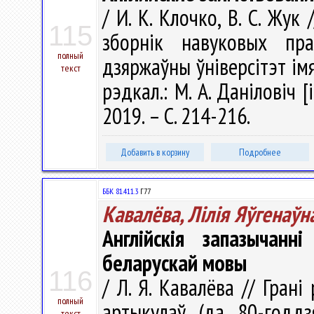
/ И. К. Клочко, В. С. Жук
115
зборнік навуковых пра
полный
дзяржаўны ўніверсітэт імя 
текст
рэдкал.: М. А. Даніловіч [
2019. – С. 214-216.
Добавить в корзину
Подробнее
ББК 81.411.3
Г77
Кавалёва, Лілія Яўгенаўн
Англійскія запазычанн
беларускай мовы
116
/ Л. Я. Кавалёва // Грані
полный
артыкулаў (да 80-годдз
текст