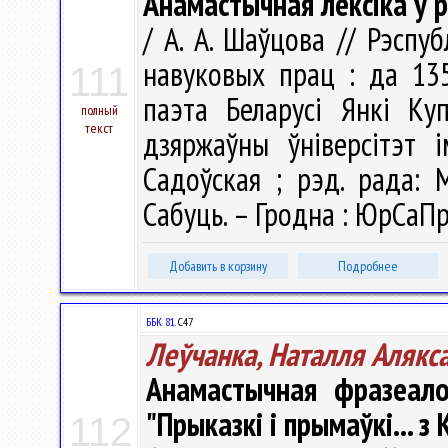
Анамастычная лексіка ў 
/ А. А. Шаўцова // Рэспуб
навуковых прац : да 13
111
паэта Беларусі Янкі Ку
полный
текст
дзяржаўны ўніверсітэт і
Садоўская ; рэд. рада: М
Сабуць. – Гродна : ЮрСаПры
Добавить в корзину
Подробнее
ББК 81.
С47
Леўчанка, Наталля Алякс
Анамастычная фразеало
"Прыказкі і прымаўкі... 
112