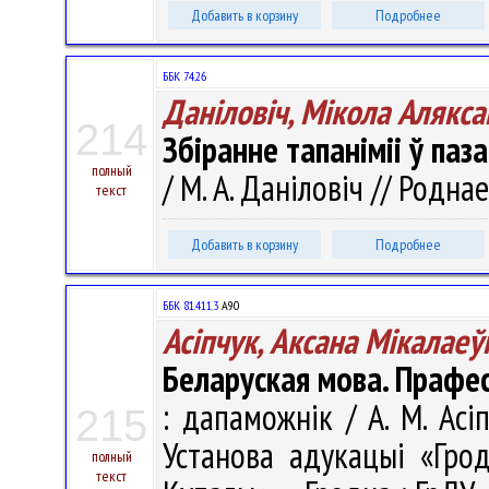
Добавить в корзину
Подробнее
ББК 74.26
Даніловіч, Мікола Алякса
214
Збіранне тапаніміі ў па
полный
/ М. А. Даніловіч // Роднае
текст
Добавить в корзину
Подробнее
ББК 81.411.3
А90
Асіпчук, Аксана Мікалаеў
Беларуская мова. Прафес
: дапаможнік / А. М. Асіп
215
Установа адукацыі «Грод
полный
текст