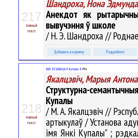
Шандроха, Нона Эдмунда
Анекдот як рытарычны
217
вывучэння ў школе
полный
текст
/ Н. Э. Шандроха // Роднае
Добавить в корзину
Подробнее
ББК 83.3(4Беі)6-8 Купала Я.
Р96
Якалцэвіч, Марыя Антона
Структурна-семантычны
Купалы
218
/ М. А. Якалцэвіч // Рэспуб
полный
артыкулаў / Установа аду
текст
імя Янкі Купалы" ; рэдкал.