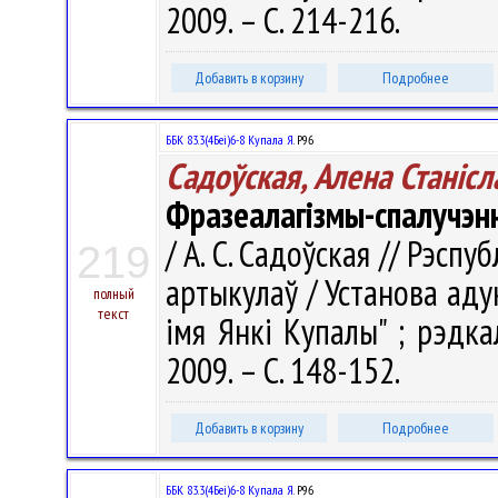
2009. – С. 214-216.
Добавить в корзину
Подробнее
ББК 83.3(4Беі)6-8 Купала Я.
Р96
Садоўская, Алена Станiсл
Фразеалагізмы-спалучэнн
/ А. С. Садоўская // Рэспуб
219
артыкулаў / Установа аду
полный
текст
імя Янкі Купалы" ; рэдкал.
2009. – С. 148-152.
Добавить в корзину
Подробнее
ББК 83.3(4Беі)6-8 Купала Я.
Р96