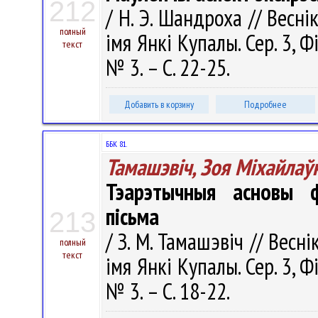
212
/ Н. Э. Шандроха // Весні
полный
імя Янкі Купалы. Сер. 3, Фі
текст
№ 3. – С. 22-25.
Добавить в корзину
Подробнее
ББК 81.
Тамашэвіч, Зоя Міхайлаў
Тэарэтычныя асновы ф
пісьма
213
/ З. М. Тамашэвіч // Весн
полный
текст
імя Янкі Купалы. Сер. 3, Фі
№ 3. – С. 18-22.