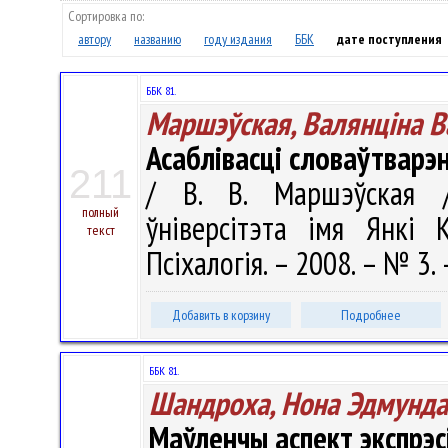
Сортировка по:
автору
названию
году издания
ББК
дате поступления
ББК 81.
Маршэўская, Валянцiна В
Асаблівасці словаўтварэ
211
/ В. В. Маршэўская /
полный
ўніверсітэта імя Янкі К
текст
Псіхалогія. – 2008. – № 3. 
Добавить в корзину
Подробнее
ББК 81.
Шандроха, Нона Эдмунда
Маўленчы аспект экспрэсі