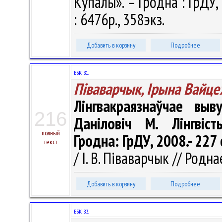
Купалы». – Гродна : ГрДУ,
: 6476р., 358экз.
Добавить в корзину
Подробнее
ББК 81.
Піваварчык, Ірына Вайце
Лінгвакраязнаўчае выв
216
Даніловіч М. Лінгвіст
полный
Гродна: ГрДУ, 2008.- 227 
текст
/ І. В. Піваварчык // Родна
Добавить в корзину
Подробнее
ББК 83.