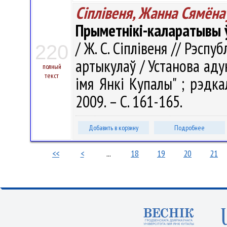
Сіплівеня, Жанна Сямёна
Прыметнікі-каларатывы ў
/ Ж. С. Сіплівеня // Рэспуб
220
артыкулаў / Установа аду
полный
текст
імя Янкі Купалы" ; рэдкал.
2009. – С. 161-165.
Добавить в корзину
Подробнее
<<
<
...
18
19
20
21