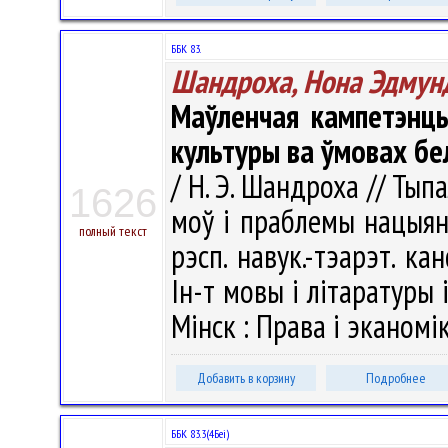
ББК 83.
Шандроха, Нона Эдмун
Маўленчая кампетэнцы
культуры ва ўмовах бе
/ Н. Э. Шандроха // Тып
1626
моў і праблемы нацыян
полный текст
рэсп. навук.-тэарэт. кан
Ін-т мовы і літаратуры 
Мінск : Права i эканомiк
Добавить в корзину
Подробнее
ББК 83.3(4Беі)