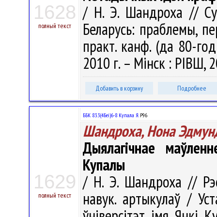
1628
/ Н. Э. Шандроха // С
Беларусь: праблемы, пе
полный текст
практ. канф. (да 80-год
2010 г. – Мінск : РІВШ, 2
Добавить в корзину
Подробнее
ББК 83.3(4Беі)6-8 Купала Я.
Р96
Шандроха, Нона Эдмун
Дыялагічнае маўленн
Купалы
1629
/ Н. Э. Шандроха // Рэ
навук. артыкулаў / Ус
полный текст
ўніверсітэт імя Янкі Ку