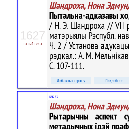
Шандроха, Нона Эдмун
Пытальна-адказавы хо
/ Н. Э. Шандроха // VII
1627
матэрыялы Рэспубл. навук
Ч. 2 / Установа адукацыі
полный текст
рэдкал.: А. М. Мельнікав
С. 107-111.
Добавить в корзину
Подробнее
ББК 83.
Шандроха, Нона Эдмун
Рытарычны аспект с
метадычных ідэй прафе