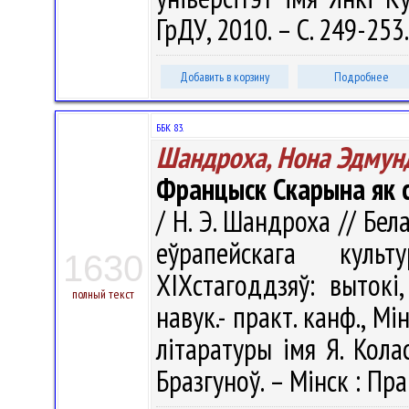
ГрДУ, 2010. – С. 249-253
Добавить в корзину
Подробнее
ББК 83.
Шандроха, Нона Эдмун
Францыск Скарына як 
/ Н. Э. Шандроха // Бе
еўрапейскага куль
1630
XIXстагоддзяў: вытокі
полный текст
навук.- практ. канф., Мін
літаратуры імя Я. Колас
Бразгуноў. – Мінск : Пра