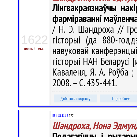
Лінгвакраязнаўчы накі
фарміраванні маўленча
/ Н. Э. Шандроха // Гр
1622
гісторыі (да 880-год
навуковай канферэнцыі (
полный текст
гісторыі НАН Беларусі [и 
Каваленя, Я. А. Роўба ;
2008. – С. 435-441.
Добавить в корзину
Подробнее
ББК 81.411.3
Г77
Шандроха, Нона Эдмун
Педагагічны і рытар