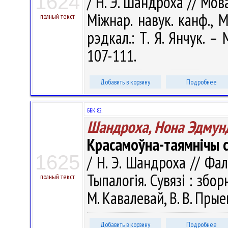
1624
/ Н. Э. Шандроха // Мов
Міжнар. навук. канф., Мі
полный текст
рэдкал.: Т. Я. Янчук. –
107-111.
Добавить в корзину
Подробнее
ББК 82.
Шандроха, Нона Эдмун
Красамоўна-таямнічы с
1625
/ Н. Э. Шандроха // Фа
Тыпалогія. Сувязі : збор
полный текст
М. Кавалевай, В. В. Прые
Добавить в корзину
Подробнее