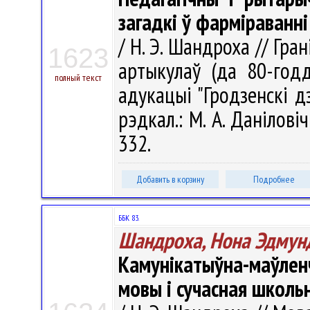
загадкі ў фарміраванн
/ Н. Э. Шандроха // Гра
1623
артыкулаў (да 80-годд
полный текст
адукацыі "Гродзенскі д
рэдкал.: М. А. Даніловіч 
332.
Добавить в корзину
Подробнее
ББК 83.
Шандроха, Нона Эдмун
Камунікатыўна-маўле
мовы і сучасная школь