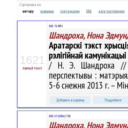
Сортировка по:
автору
названию
году издания
ББК
дате поступления
ББК 76.
Ж91
Шандроха, Нона Эдмун
Аратарскі тэкст хрысці
рэлігійнай камунікацыі
1621
/ Н. Э. Шандроха // 
полный текст
перспектывы : матэрыял
5-6 снежня 2013 г. – Мін
Добавить в корзину
Подробнее
ББК 63.3(4Беі)
Г86
Шандроха, Нона Эдмун