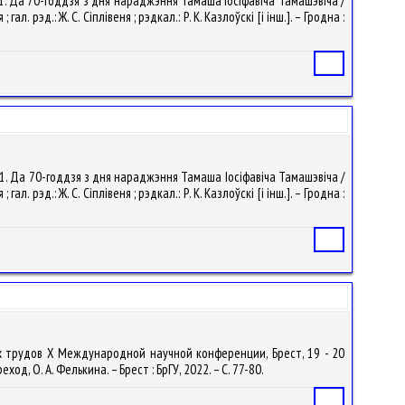
11. Да 70-годдзя з дня нараджэння Тамаша Іосіфавіча Тамашэвіча /
 рэд.: Ж. С. Сіплівеня ; рэдкал.: Р. К. Казлоўскі [і інш.]. – Гродна :
Статья
 11. Да 70-годдзя з дня нараджэння Тамаша Іосіфавіча Тамашэвіча /
 рэд.: Ж. С. Сіплівеня ; рэдкал.: Р. К. Казлоўскі [і інш.]. – Гродна :
Статья
ых трудов X Международной научной конференции, Брест, 19 - 20
д, О. А. Фелькина. – Брест : БрГУ, 2022. – С. 77-80.
Статья