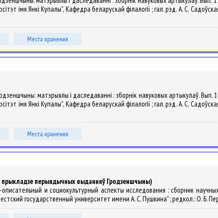
Гродзеншчыны: матэрыялы і даследаванні : зборнік навуковых артыкулаў. Вып. 
т імя Янкі Купалы", Кафедра беларускай філалогіі ; гал. рэд. А. С. Садоўская ; гал.
Места хранения
 Гродзеншчыны: матэрыялы і даследаванні : зборнік навуковых артыкулаў. Вып.
т імя Янкі Купалы", Кафедра беларускай філалогіі ; гал. рэд. А. С. Садоўская ; гал.
Места хранения
на прыкладзе перыядычных выданняў Гродзеншчыны)
емно-описательный и социокультурный аспекты исследования : сборник научн
ский государственный университет имени А. С. Пушкина" ; редкол.: О. Б. Перехо