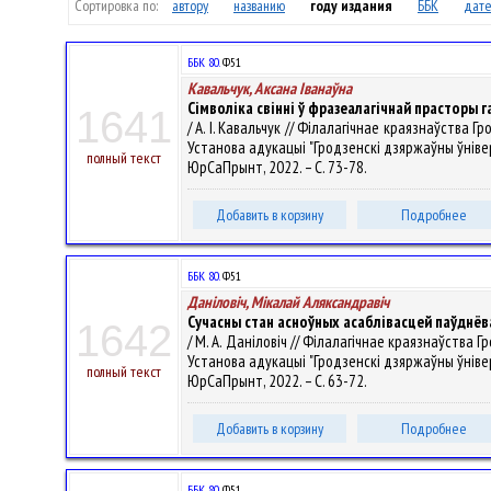
Сортировка по:
автору
названию
году издания
ББК
дате
ББК 80.
Ф51
Кавальчук, Аксана Іванаўна
Сімволіка свінні ў фразеалагічнай прасторы
1641
/ А. І. Кавальчук // Філалагічнае краязнаўства
Установа адукацыі "Гродзенскі дзяржаўны ўніверсітэ
полный текст
ЮрСаПрынт, 2022. – С. 73-78.
Добавить в корзину
Подробнее
ББК 80.
Ф51
Даніловіч, Мікалай Аляксандравіч
Сучасны стан асноўных асаблівасцей паўднёв
1642
/ М. А. Даніловіч // Філалагічнае краязнаўства
Установа адукацыі "Гродзенскі дзяржаўны ўніверсітэ
полный текст
ЮрСаПрынт, 2022. – С. 63-72.
Добавить в корзину
Подробнее
ББК 80.
Ф51