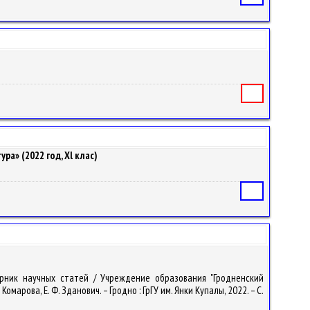
Книга
ра» (2022 год, Xl клас)
Статья
орник научных статей / Учреждение образования "Гродненский
Комарова, Е. Ф. Зданович. – Гродно : ГрГУ им. Янки Купалы, 2022. – С.