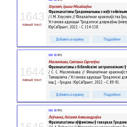
Хлусевіч, Ірына Міхайлаўна
Фразеалагізмы Гродзеншчыны з няўстойлівым
1643
/ І. М. Хлусевіч // Філалагічнае краязнаўства 
Установа адукацыі "Гродзенскі дзяржаўны ўніверсітэ
полный текст
ЮрСаПрынт, 2022. – С. 114-118.
Добавить в корзину
Подробнее
ББК 80.
Ф51
Масленікава, Святлана Сяргееўна
Фразеалагізмы з біблейскімі антрапонімамі 
1644
/ С. С. Масленікава // Філалагічнае краязна
Тамашэвіча / Установа адукацыі "Гродзенскі дзяржа
полный текст
інш.]. – Гродна : ЮрСаПрынт, 2022. – С. 89-91.
Добавить в корзину
Подробнее
ББК 80.
Ф51
Леўчанка, Наталля Аляксандраўна
Фразеалагізмы-эўфемізмы ў гаворках Гродз