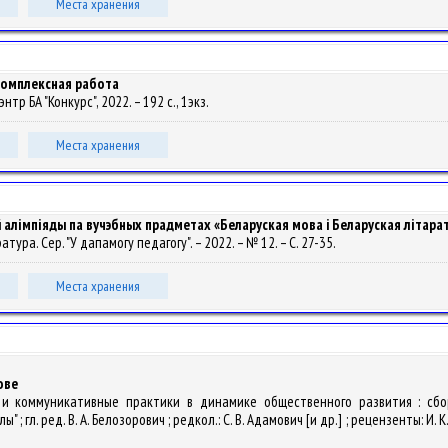
Места хранения
 комплексная работа
цэнтр БА "Конкурс", 2022. – 192 с., 1экз.
Места хранения
алімпіяды па вучэбных прадметах «Беларуская мова i Беларуская літарату
аратура. Сер. "У дапамогу педагогу". – 2022. – № 12. – С. 27-35.
Места хранения
ове
ые и коммуникативные практики в динамике общественного развития : сб
гл. ред. В. А. Белозорович ; редкол.: С. В. Адамович [и др.] ; рецензенты: И. К. 