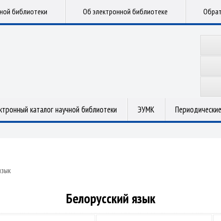
чной библиотеки
Об электронной библиотеке
Обрат
ктронный каталог научной библиотеки
ЭУМК
Периодические
язык
Белорусский язык