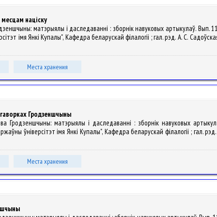
 месцам націску
Гродзеншчыны: матэрыялы і даследаванні : зборнік навуковых артыкулаў. Вып. 
т імя Янкі Купалы", Кафедра беларускай філалогіі ; гал. рэд. А. С. Садоўская ; гал.
Места хранения
ў гаворках Гродзеншчыны
ўства Гродзеншчыны: матэрыялы і даследаванні : зборнік навуковых артыку
ўны ўніверсітэт імя Янкі Купалы", Кафедра беларускай філалогіі ; гал. рэд. А. С.
Места хранения
еншчыны