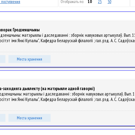
 поступления
Отображать по:
10
25
50
 гаворак Гродзеншчыны
 Гродзеншчыны: матэрыялы і даследаванні : зборнік навуковых артыкулаў. Вып.
т імя Янкі Купалы", Кафедра беларускай філалогіі ; гал. рэд. А. С. Садоўская ; гал.
Места хранения
а-заходняга дыялекту (на матэрыяле адной гаворкі)
 Гродзеншчыны: матэрыялы і даследаванні : зборнік навуковых артыкулаў. Вып.
т імя Янкі Купалы", Кафедра беларускай філалогіі ; гал. рэд. А. С. Садоўская ; гал.
Места хранения