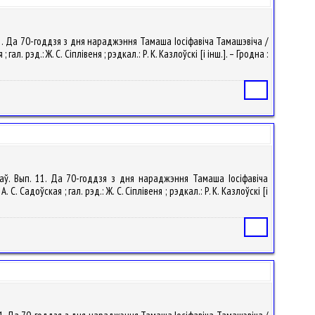
11. Да 70-годдзя з дня нараджэння Тамаша Іосіфавіча Тамашэвіча /
 рэд.: Ж. С. Сіплівеня ; рэдкал.: Р. К. Казлоўскі [і інш.]. – Гродна :
Статья
лаў. Вып. 11. Да 70-годдзя з дня нараджэння Тамаша Іосіфавіча
 Садоўская ; гал. рэд.: Ж. С. Сіплівеня ; рэдкал.: Р. К. Казлоўскі [і
Статья