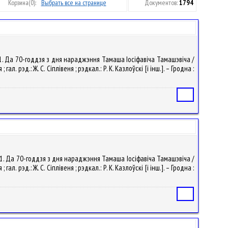
Корзина
(0):
Выбрать все на странице
Документов:
1794
 11. Да 70-годдзя з дня нараджэння Тамаша Іосіфавіча Тамашэвіча /
 рэд.: Ж. С. Сіплівеня ; рэдкал.: Р. К. Казлоўскі [і інш.]. – Гродна :
Статья
 11. Да 70-годдзя з дня нараджэння Тамаша Іосіфавіча Тамашэвіча /
 рэд.: Ж. С. Сіплівеня ; рэдкал.: Р. К. Казлоўскі [і інш.]. – Гродна :
Статья