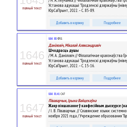
1645
/ Н. А. Леўчанка // Філалагічнае краязнаўства 
Установа адукацыі "Гродзенскі дзяржаўны ўніверсітэ
полный текст
ЮрСаПрынт, 2022. – С. 85-89.
Добавить в корзину
Подробнее
ББК 80.
Ф51
Даніловіч, Мікалай Аляксандравіч
Шчодрасць душы
1646
/ М. А. Даніловіч // Філалагічнае краязнаўства
Установа адукацыі "Гродзенскі дзяржаўны ўніверсітэ
полный текст
ЮрСаПрынт, 2022. – С. 15-16.
Добавить в корзину
Подробнее
ББК 81.41
С47
Піваварчык, Ірына Вайцехаўна
1647
Жанр віншаванне ў канфесійным дыскурсе (
/ І. В. Піваварчык // Славянские языки: сист
ноября 2021 года / Учреждение образования "Брест
полный текст