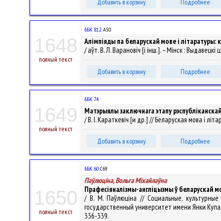
Добавить в корзину
Подробнее
ББК 81.2
А50
1648
Алімпіяды па беларускай мове і літаратуры:
/ аўт. В. Л. Варановіч [і інш.]. – Мінск : Выдавецкі 
полный текст
Добавить в корзину
Подробнее
ББК 74
1649
Матэрыялы заключнага этапу рэспубліканскай 
/ В. І. Караткевіч [и др.] // Беларуская мова і літ
полный текст
Добавить в корзину
Подробнее
ББК 60.
С69
Паўлюціна, Вольга Міхайлаўна
Прафесіяналізмы-англіцызмы ў беларускай м
1650
/ В. М. Паўлюціна // Социальные, культурн
государственный университет имени Янки Купалы" ; 
полный текст
336-339.