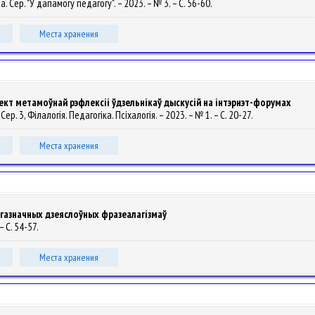
. Сер. "У дапамогу педагогу". – 2023. – № 3. – С. 56-60.
Места хранения
ект метамоўнай рэфлексіі ўдзельнікаў дыскусій на інтэрнэт-форумах
 Сер. 3, Філалогія. Педагогіка. Псіхалогія. – 2023. – № 1. – С. 20-27.
Места хранения
агазначных дзеяслоўных фразеалагізмаў
– С. 54-57.
Места хранения