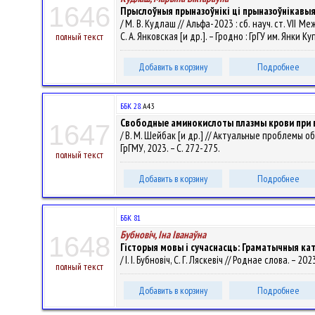
1646
Прыслоўныя прыназоўнікі ці прыназоўнікавыя
/ М. В. Кудлаш // Альфа-2023 : сб. науч. ст. VII 
С. А. Янковская [и др.]. – Гродно : ГрГУ им. Янки К
полный текст
Добавить в корзину
Подробнее
ББК 28.
А43
Свободные аминокислоты плазмы крови при в
1647
/ В. М. Шейбак [и др.] // Актуальные проблемы о
ГрГМУ, 2023. – С. 272-275.
полный текст
Добавить в корзину
Подробнее
ББК 81
Бубновіч, Іна Іванаўна
1648
Гісторыя мовы і сучаснасць: Граматычныя кат
/ І. І. Бубновіч, С. Г. Ляскевіч // Роднае слова. – 202
полный текст
Добавить в корзину
Подробнее