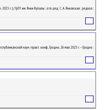
023 г.) / ГрГУ им. Янки Купалы ; отв. ред. С. А. Янковская ; редкол.:
Статья
публиканской науч.-практ. конф., Гродно, 26 мая 2023 г. – Гродно :
Статья
Статья