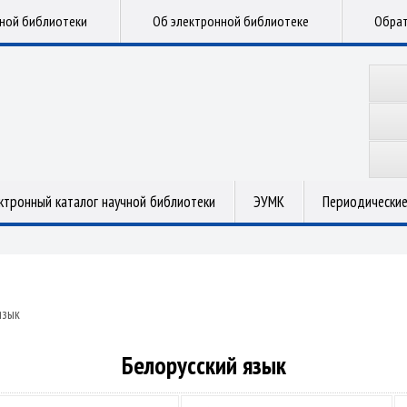
чной библиотеки
Об электронной библиотеке
Обрат
ктронный каталог научной библиотеки
ЭУМК
Периодические
язык
Белорусский язык