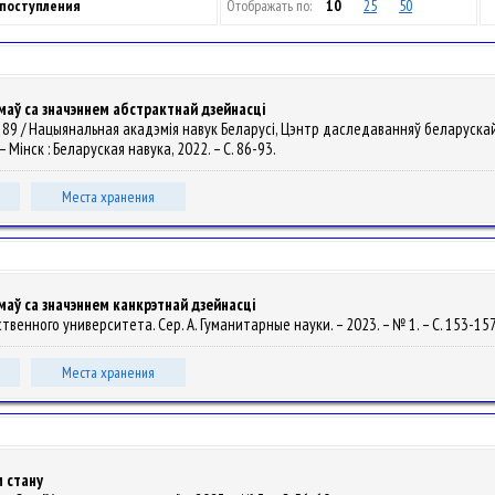
 поступления
Отображать по:
10
25
50
аў са значэннем абстрактнай дзейнасці
ып. 89 / Нацыянальная акадэмія навук Беларусі, Цэнтр даследаванняў беларускай
]. – Мінск : Беларуская навука, 2022. – С. 86-93.
Места хранения
аў са значэннем канкрэтнай дзейнасці
твенного университета. Сер. A. Гуманитарные науки. – 2023. – № 1. – С. 153-15
Места хранения
 стану