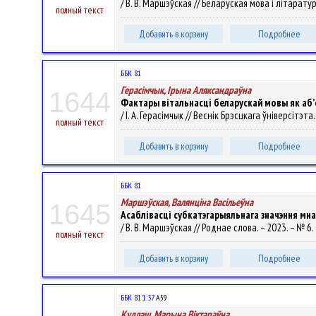
/ В. В. Маршэўская // Беларуская мова і літаратура
полный текст
Добавить в корзину
Подробнее
ББК 81
Герасімчык, Ірына Аляксандраўна
1644
Фактары вітальнасці беларускай мовы як аб’
/ І. А. Герасімчык // Веснік Брэсцкага ўніверсітэта.
полный текст
Добавить в корзину
Подробнее
ББК 81
Маршэўская, Валянцiна Васiльеўна
1645
Асаблівасці субкатэгарыяльнага значэння мн
/ В. В. Маршэўская // Роднае слова. – 2023. – № 6. 
полный текст
Добавить в корзину
Подробнее
ББК 81'1:37
А59
Кудлаш, Марына Віктараўна