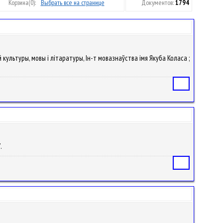
Корзина
(0):
Выбрать все на странице
Документов:
1794
 культуры, мовы і літаратуры, Ін-т мовазнаўства імя Якуба Коласа ;
Статья
7.
Статья