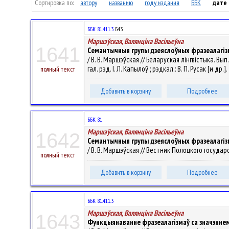
Сортировка по:
автору
названию
году издания
ББК
дате
ББК 81.411.3
Б43
Маршэўская, Валянцiна Васiльеўна
1641
Семантычныя групы дзеяслоўных фразеалагізм
/ В. В. Маршэўская // Беларуская лінгвістыка. В
гал. рэд. І. Л. Капылоў ; рэдкал.: В. П. Русак [и др.
полный текст
Добавить в корзину
Подробнее
ББК 81
Маршэўская, Валянцiна Васiльеўна
1642
Семантычныя групы дзеяслоўных фразеалагізм
/ В. В. Маршэўская // Вестник Полоцкого государс
полный текст
Добавить в корзину
Подробнее
ББК 81.411.3
Маршэўская, Валянцiна Васiльеўна
1643
Функцыянаванне фразеалагізмаў са значэннем