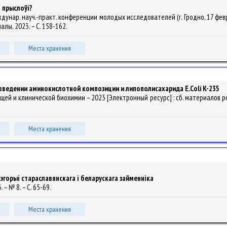
 прыслоўі?
Междунар. науч.-практ. конференции молодых исследователей (г. Гродно, 17 февр. 2
упалы, 2023. – С. 158-162.
Места хранения
ведении аминокислотной композиции и липополисахарида E.Cоli K-235
бщей и клинической биохимии – 2023 [Электронный ресурс] : сб. материалов рес
Места хранения
эгорыі стараславянскага і беларускага займенніка
3. – № 8. – С. 65-69.
Места хранения