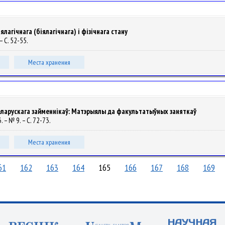
ялагічнага (біялагічнага) і фізічнага стану
– С. 52-55.
Места хранения
еларускага займеннікаў: Матэрыялы да факультатыўных заняткаў
3. – № 9. – С. 72-73.
Места хранения
61
162
163
164
165
166
167
168
169