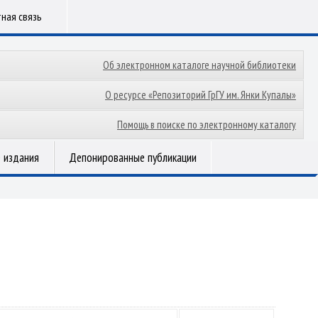
ная связь
Об электронном каталоге научной библиотеки
О ресурсе «Репозиторий ГрГУ им. Янки Купалы»
Помощь в поиске по электронному каталогу
 издания
Депонированные публикации