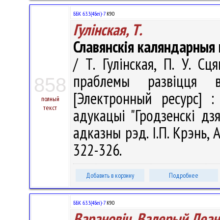
ББК 63.3(4Беі)-7
К90
Гулінская, Т.
Славянскія каляндарныя
/ Т. Гулінская, П. У. Сц
праблемы развіцця в
858
[Электронный ресурс] 
полный
текст
адукацыі "Гродзенскі дз
адказны рэд. I.П. Крэнь, А
322-326.
Добавить в корзину
Подробнее
ББК 63.3(4Беі)-7
К90
Варановіч, Валерый Леан