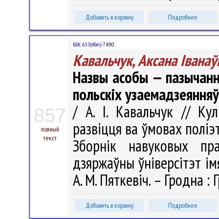
Добавить в корзину
Подробнее
ББК 63.3(4Беі)-7
К90
Кавальчук, Аксана Іванаў
Назвы асобы — пазычанні
польскіх узаемадзеянняў
/ А. І. Кавальчук // Ку
857
развіцця ва ўмовах поліэ
полный
текст
Зборнік навуковых пра
дзяржаўны ўніверсітэт імя
А. М. Пяткевіч. – Гродна : 
Добавить в корзину
Подробнее