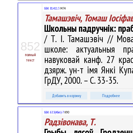
ББК 81.411.3
М74
Тамашэвіч, Томаш Іосіфав
Школьны падручнік: пра
/ Т. І. Тамашэвіч // Мо
852
школе: актуальныя пр
полный
навуковай канф. 27 крас
текст
дзярж. ун-т імя Янкі Купа
ГрДУ, 2000. – С. 33-35.
Добавить в корзину
Подробнее
ББК 63.3(4Беі)-7
К90
Радзівонава, Т.
Грыбы лясоў Гродзен