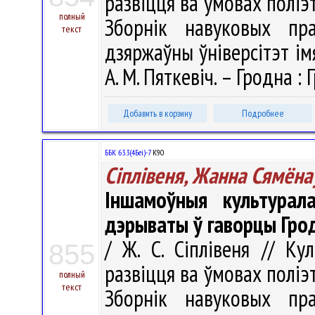
развіцця ва ўмовах поліэ
полный
Зборнік навуковых пра
текст
дзяржаўны ўніверсітэт імя
А. М. Пяткевіч. – Гродна : 
Добавить в корзину
Подробнее
ББК 63.3(4Беі)-7
К90
Сіплівеня, Жанна Сямёна
Іншамоўныя культурала
дэрываты ў гаворцы Гро
/ Ж. С. Сіплівеня // Ку
855
развіцця ва ўмовах поліэ
полный
текст
Зборнік навуковых пра