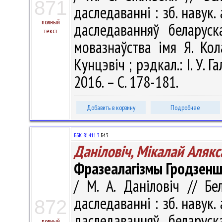
871
даследаванні : зб. навук.
полный
даследаванняў беларуск
текст
мовазнаўства імя Я. Кола
Кунцэвіч ; рэдкал.: І. У. Г
2016. – С. 178-181.
Добавить в корзину
Подробнее
ББК 81.411.3
Б43
Даніловіч, Мікалай Алякс
Фразеалагізмы Гродзенш
/ М. А. Даніловіч // Бе
даследаванні : зб. навук.
872
даследаванняў беларуск
полный