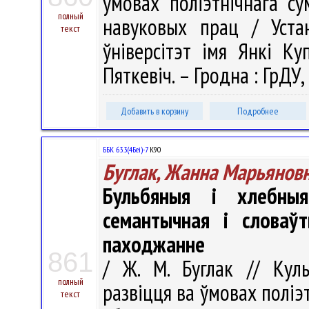
ўмовах поліэтнічнага су
полный
навуковых прац / Уста
текст
ўніверсітэт імя Янкі Ку
Пяткевіч. – Гродна : ГрДУ,
Добавить в корзину
Подробнее
ББК 63.3(4Беі)-7
К90
Буглак, Жанна Марьянов
Бульбяныя і хлебны
семантычная і словаўт
паходжанне
861
/ Ж. М. Буглак // Куль
полный
развіцця ва ўмовах поліэ
текст