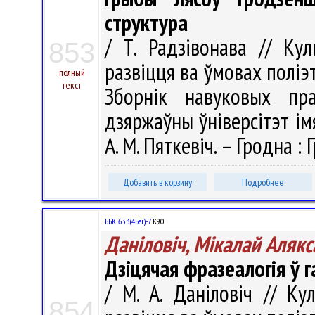
структура
/ Т. Радзівонава // Кул
853
развіцця ва ўмовах поліэ
полный
текст
Зборнік навуковых пра
дзяржаўны ўніверсітэт імя
А. М. Пяткевіч. – Гродна : 
Добавить в корзину
Подробнее
ББК 63.3(4Беі)-7
К90
Даніловіч, Мікалай Алякс
Дзіцячая фразеалогія ў
/ М. А. Даніловіч // Ку
854