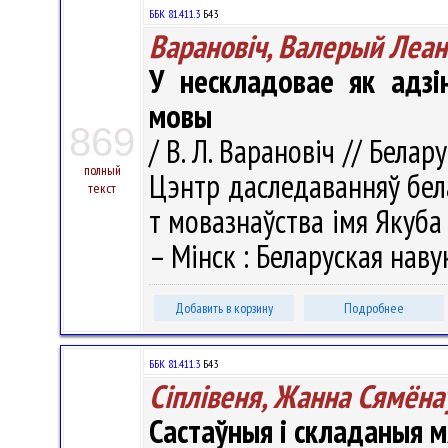
ББК 81.411.3
Б43
Варановіч, Валерый Леан
У нескладовае як адзі
мовы
869
/ В. Л. Варановіч // Белар
полный
Цэнтр даследаванняў бела
текст
т мовазнаўства імя Якуба К
– Мінск : Беларуская навук
Добавить в корзину
Подробнее
ББК 81.411.3
Б43
Сіплівеня, Жанна Сямёна
Састаўныя і складаныя 