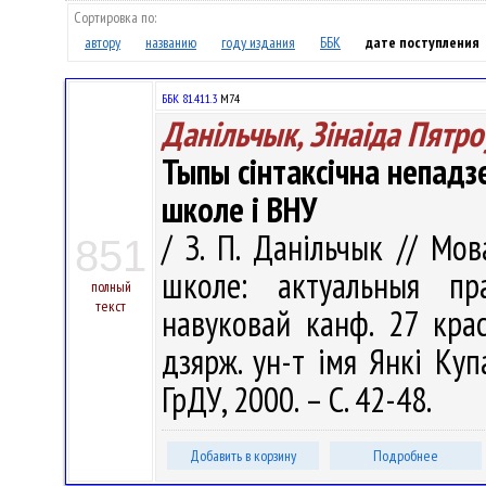
Сортировка по:
автору
названию
году издания
ББК
дате поступления
ББК 81.411.3
М74
Данільчык, Зінаіда Пятро
Тыпы сінтаксічна непадз
школе і ВНУ
/ З. П. Данільчык // Мо
851
школе: актуальныя пр
полный
текст
навуковай канф. 27 крас
дзярж. ун-т імя Янкі Купа
ГрДУ, 2000. – С. 42-48.
Добавить в корзину
Подробнее