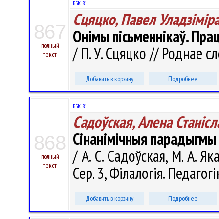
ББК 81.
Сцяцко, Павел Уладзiмiра
867
Онімы пісьменнікаў. Прац
полный
/ П. У. Сцяцко // Роднае сл
текст
Добавить в корзину
Подробнее
ББК 81.
Садоўская, Алена Станiсл
Сінанімічныя парадыгмы 
868
/ А. С. Садоўская, М. А. Я
полный
текст
Сер. 3, Філалогія. Педагогі
Добавить в корзину
Подробнее