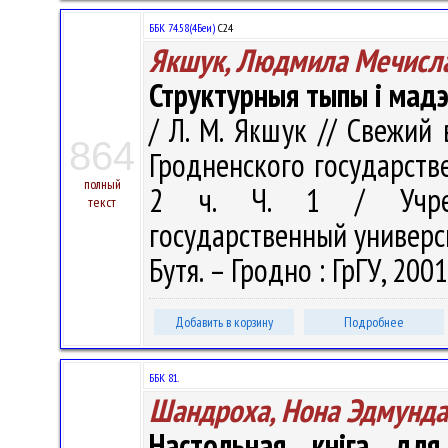
ББК 74.58(4Беи)
С24
Якшук, Людмила Мечисл
Структурныя тыпы і мадэ
/ Л. М. Якшук // Свежий 
864
Гродненского государств
полный
2 ч. Ч. 1 / Учрежд
текст
государственный универси
Бутя. – Гродно : ГрГУ, 2001
Добавить в корзину
Подробнее
ББК 81.
Шандроха, Нона Эдмунда
Настольная кніга для 