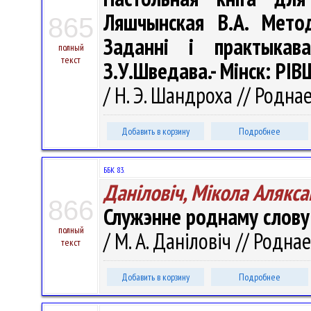
Ляшчынская В.А. Мето
865
Заданні і практыкава
полный
текст
З.У.Шведава.- Мінск: РІВШ
/ Н. Э. Шандроха // Роднае
Добавить в корзину
Подробнее
ББК 83.
Даніловіч, Мікола Алякса
866
Служэнне роднаму слову 
полный
/ М. А. Даніловіч // Роднае
текст
Добавить в корзину
Подробнее