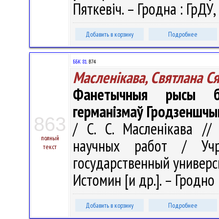
Пяткевіч. – Гродна : ГрДУ,
Добавить в корзину
Подробнее
ББК 81.
В74
Масленікава, Святлана С
Фанетычныя рысы б
германізмаў Гродзеншчы
863
/ С. С. Масленікава /
полный
научных работ / Учр
текст
государственный университ
Истомин [и др.]. – Гродно 
Добавить в корзину
Подробнее