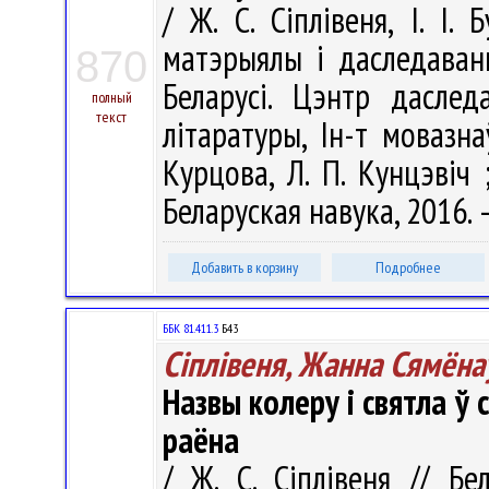
/ Ж. С. Сіплівеня, І. І.
матэрыялы і даследаванн
870
Беларусі. Цэнтр даслед
полный
текст
літаратуры, Ін-т мовазнаў
Курцова, Л. П. Кунцэвіч ;
Беларуская навука, 2016. –
Добавить в корзину
Подробнее
ББК 81.411.3
Б43
Сіплівеня, Жанна Сямёна
Назвы колеру і святла ў
раёна
/ Ж. С. Сіплівеня // Бе