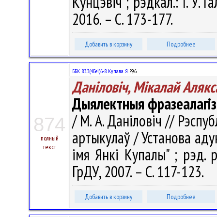
Кунцэвіч ; рэдкал.: І. У. Г
2016. – С. 173-177.
Добавить в корзину
Подробнее
ББК 83.3(4Беі)6-8 Купала Я.
Р96
Даніловіч, Мікалай Алякс
Дыялектныя фразеалагіз
/ М. А. Даніловіч // Рэспуб
874
артыкулаў / Установа аду
полный
текст
імя Янкі Купалы" ; рэд. ра
ГрДУ, 2007. – С. 117-123.
Добавить в корзину
Подробнее