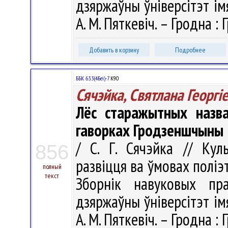
дзяржаўны ўніверсітэт імя
А. М. Пяткевіч. – Гродна : 
Добавить в корзину
Подробнее
ББК 63.3(4Беі)-7
К90
Сячэйка, Святлана Георгi
Лёс старажытных назва
гаворках Гродзеншчыны
/ С. Г. Сячэйка // Кул
856
развіцця ва ўмовах поліэ
полный
текст
Зборнік навуковых пра
дзяржаўны ўніверсітэт імя
А. М. Пяткевіч. – Гродна : 