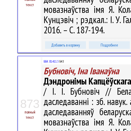
текст
мовазнаўства імя Я. Кола
Кунцэвіч ; рэдкал.: І. У. Г
2016. – С. 187-194.
Добавить в корзину
Подробнее
ББК 81.411.3
Б43
Бубновіч, Іна Іванаўна
Дэндронімы Капцёўскага 
/ І. І. Бубновіч // Бе
даследаванні : зб. навук.
873
даследаванняў беларуск
полный
текст
мовазнаўства імя Я. Кола