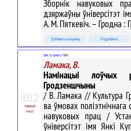
Зборнік навуковых пра
дзяржаўны ўніверсітэт імя
А. М. Пяткевіч. – Гродна : 
Добавить в корзину
Подробнее
ББК 63.3(4Беі)-7
К90
Ламака, В.
Намінацыі лоўчых 
Гродзеншчыны
/ В. Ламака // Культура 
862
ва ўмовах поліэтнічнага 
полный
текст
навуковых прац / Уста
ўніверсітэт імя Янкі Ку