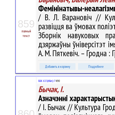
Фемінінатывы-неалагізм
/ В. Л. Варановіч // Ку
859
развіцця ва ўмовах поліэ
полный
Зборнік навуковых пра
текст
дзяржаўны ўніверсітэт імя
А. М. Пяткевіч. – Гродна : 
Добавить в корзину
Подробнее
ББК 63.3(4Беі)-7
К90
Бычак, І.
Азначэнні характарысты
/ І. Бычак // Культура Гр
860