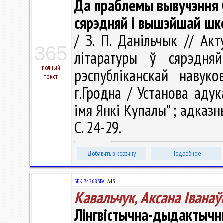
Да праблемы вывучэння 
сярэдняй і вышэйшай шк
/ З. П. Данільчык // А
365
літаратуры ў сярэдн
полный
рэспубліканскай навуко
текст
г.Гродна / Установа адук
імя Янкі Купалы" ; адказны 
С. 24-29.
Добавить в корзину
Подробнее
ББК 74.268.3Беі
А43
Кавальчук, Аксана Іванаў
Лінгвістычна-дыдакт