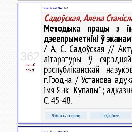
ББК 74.268.3Беі
А43
Садоўская, Алена Станiсл
Методыка працы з ін
дзеепрыметнікі ў эканам
/ А. С. Садоўская // А
362
літаратуры ў сярэдн
полный
рэспубліканскай навуко
текст
г.Гродна / Установа адук
імя Янкі Купалы" ; адказны 
С. 45-48.
Добавить в корзину
Подробнее
ББК 74.268.3Беі
А43