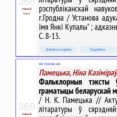
368
рэспубліканскай навуко
полный
текст
г.Гродна / Установа адук
імя Янкі Купалы" ; адказны 
С. 8-13.
Добавить в корзину
Подробнее
ББК 74.268.3Беі
А43
Памецька, Ніна Казіміра
Фальклорныя тэксты ў
граматыцы беларускай 
/ Н. К. Памецька // Ак
369
літаратуры ў сярэдн
полный