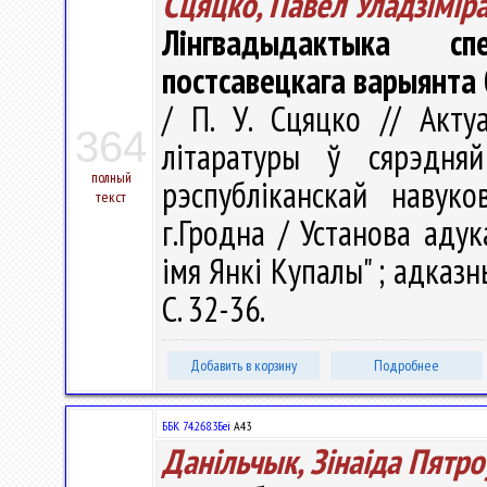
Сцяцко, Павел Уладзiмiра
Лінгвадыдактыка сп
постсавецкага варыянта
/ П. У. Сцяцко // Акт
364
літаратуры ў сярэдн
полный
рэспубліканскай навуко
текст
г.Гродна / Установа адук
імя Янкі Купалы" ; адказны 
С. 32-36.
Добавить в корзину
Подробнее
ББК 74.268.3Беі
А43
Данільчык, Зінаіда Пятро