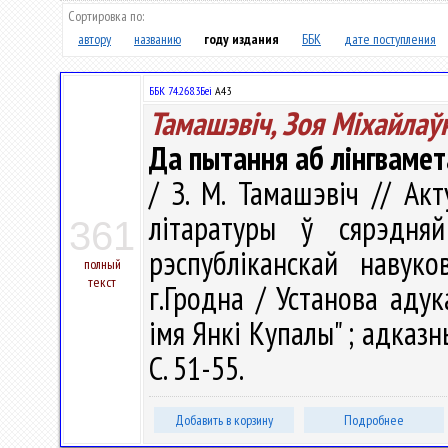
Сортировка по:
автору
названию
году издания
ББК
дате поступления
ББК 74.268.3Беі
А43
Тамашэвіч, Зоя Міхайлаў
Да пытання аб лінгваме
/ З. М. Тамашэвіч // А
літаратуры ў сярэдн
361
рэспубліканскай навуко
полный
текст
г.Гродна / Установа адук
імя Янкі Купалы" ; адказны 
С. 51-55.
Добавить в корзину
Подробнее