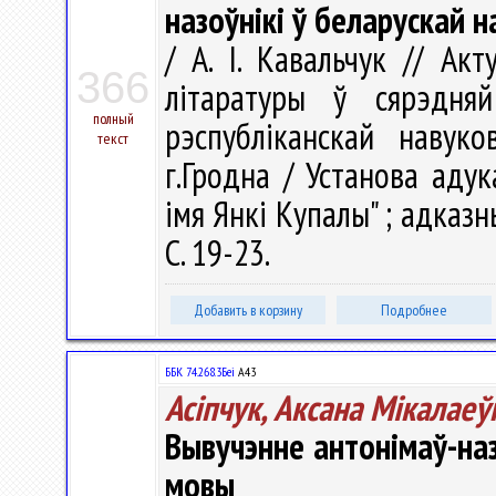
назоўнікі ў беларускай 
/ А. І. Кавальчук // А
366
літаратуры ў сярэдн
полный
рэспубліканскай навуко
текст
г.Гродна / Установа адук
імя Янкі Купалы" ; адказны 
С. 19-23.
Добавить в корзину
Подробнее
ББК 74.268.3Беі
А43
Асіпчук, Аксана Мікалаеў
Вывучэнне антонімаў-на
мовы