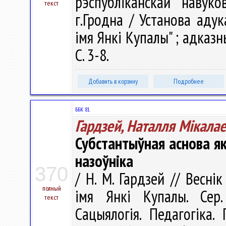
рэспубліканскай навуко
текст
г.Гродна / Установа адук
імя Янкі Купалы" ; адказны 
С. 3-8.
Добавить в корзину
Подробнее
ББК 81.
Гардзей, Наталля Мікала
Субстантыўная аснова я
назоўніка
370
/ Н. М. Гардзей // Весні
полный
імя Янкі Купалы. Сер. 
текст
Сацыялогія. Педагогіка. 