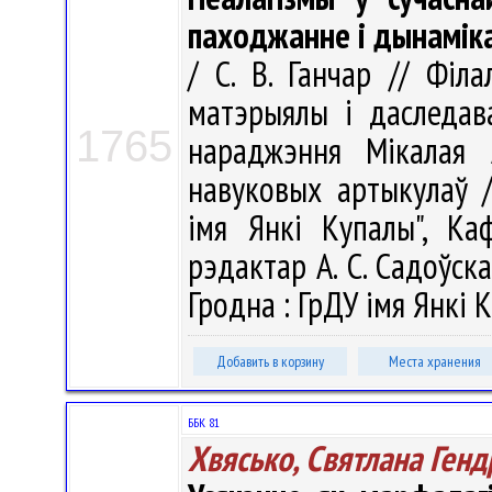
паходжанне і дынамік
/ С. В. Ганчар // Філ
матэрыялы і даследав
1765
нараджэння Мікалая А
навуковых артыкулаў /
імя Янкі Купалы", Ка
рэдактар А. С. Садоўская
Гродна : ГрДУ імя Янкі К
Добавить в корзину
Места хранения
ББК 81
Хвясько, Святлана Ген