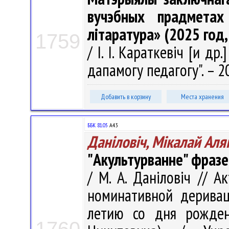
вучэбных прадметах
літаратура» (2025 год,
1759
/ І. І. Караткевіч [и др.
дапамогу педагогу". – 20
Добавить в корзину
Места хранения
ББК 81.05
А43
Даніловіч, Мікалай Аля
"Акультурванне" фразе
/ М. А. Даніловіч // 
номинативной деривац
летию со дня рожден