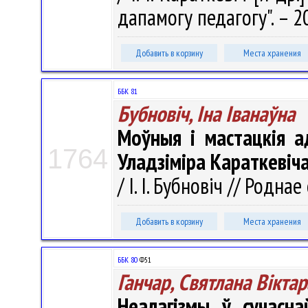
дапамогу педагогу". – 20
Добавить в корзину
Места хранения
ББК 81
Бубновіч, Іна Іванаўна
Моўныя i мастацкія а
1764
Уладзіміра Караткевіч
/ І. І. Бубновіч // Родна
Добавить в корзину
Места хранения
ББК 80
Ф51
Ганчар, Святлана Вікта
Неалагізмы ў сучасна