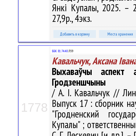
Янкі Купалы, 2025. – 2
27,9р., 4экз.
Добавить в корзину
Места хранения
ББК 81:74.48
Л59
Кавальчук, Аксана Іван
Выхаваўчы аспект ан
Гродзеншчыны
/ А. І. Кавальчук // Л
Выпуск 17 : сборник н
1778
"Гродненский госуда
Купалы" ; ответственный
С. Г. Лескевич [и др.]. –