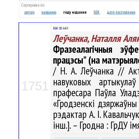
Сортировка по:
автору
названию
году издания
ББК
дате поступления
ББК 80
А43
Леўчанка, Наталля Аля
Фразеалагічныя эўфе
працэсы" (на матэрыял
/ Н. А. Леўчанка // Ак
навуковых артыкула
1751
прафесара Паўла Уладз
«Гродзенскі дзяржаўны 
рэдактар А. І. Кавальчук
інш.]. – Гродна : ГрДУ ім