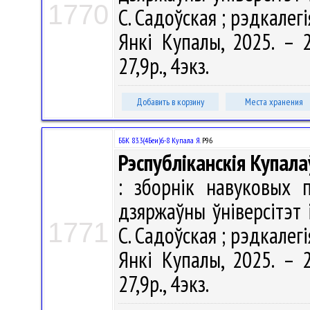
1770
С. Садоўская ; рэдкалегія
Янкі Купалы, 2025. – 2
27,9р., 4экз.
Добавить в корзину
Места хранения
ББК 83.3(4Беи)6-8 Купала Я.
Р96
Рэспубліканскія Купала
: зборнік навуковых 
дзяржаўны ўніверсітэт 
1771
С. Садоўская ; рэдкалегія
Янкі Купалы, 2025. – 2
27,9р., 4экз.