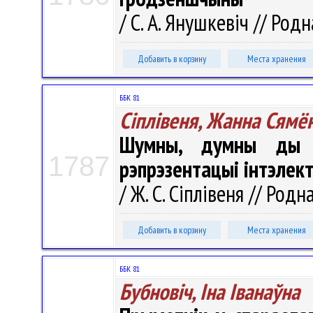
/ С. А. Янушкевіч // Родн
Добавить в корзину
Места хранения
ББК 81
Сіплівеня, Жанна Сямё
Шумны, думны ды н
1787
рэпрэзентацыі інтэлек
/ Ж. С. Сіплівеня // Родн
Добавить в корзину
Места хранения
ББК 81
Бубновіч, Іна Іванаўна