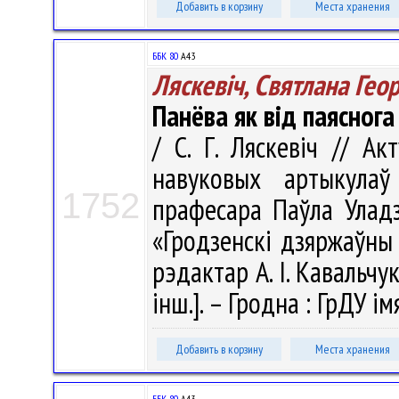
Добавить в корзину
Места хранения
ББК 80
А43
Ляскевіч, Святлана Геор
Панёва як від паяснога
/ С. Г. Ляскевіч // Ак
навуковых артыкула
1752
прафесара Паўла Уладз
«Гродзенскі дзяржаўны 
рэдактар А. І. Кавальчук
інш.]. – Гродна : ГрДУ ім
Добавить в корзину
Места хранения
ББК 80
А43