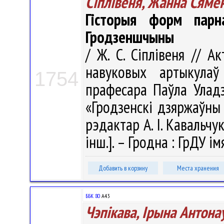
Сіплівеня, Жанна Сямё
Гісторыя форм парн
Гродзеншчыны
/ Ж. С. Сіплівеня // А
навуковых артыкула
1754
прафесара Паўла Уладз
«Гродзенскі дзяржаўны 
рэдактар А. І. Кавальчук
інш.]. – Гродна : ГрДУ ім
Добавить в корзину
Места хранения
ББК 80
А43
Чэпікава, Ірына Антона