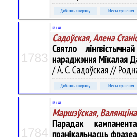
Добавить в корзину
Места хранения
ББК 81
Садоўская, Алена Станi
Святло лінгвістычн
1783
нараджэння Мікалая Д
/ А. С. Садоўская // Родн
Добавить в корзину
Места хранения
ББК 81
Маршэўская, Валянцiна
Парадак кампанент
1784
пранікальнасць фразеа