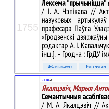
Лексема "прычыніцца" 
/ І. А. Чэпікава // Ак
навуковых артыкула
1755
прафесара Паўла Уладз
«Гродзенскі дзяржаўны 
рэдактар А. І. Кавальчук
інш.]. – Гродна : ГрДУ ім
Добавить в корзину
Места хранения
ББК 80
А43
Якалцэвіч, Марыя Анто
Семантычныя асаблівас
/ М. А. Якалцэвіч // А