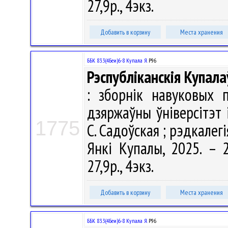
27,9р., 4экз.
Добавить в корзину
Места хранения
ББК 83.3(4Беи)6-8 Купала Я.
Р96
Рэспубліканскія Купала
: зборнік навуковых 
дзяржаўны ўніверсітэт 
1775
С. Садоўская ; рэдкалегія
Янкі Купалы, 2025. – 2
27,9р., 4экз.
Добавить в корзину
Места хранения
ББК 83.3(4Беи)6-8 Купала Я.
Р96