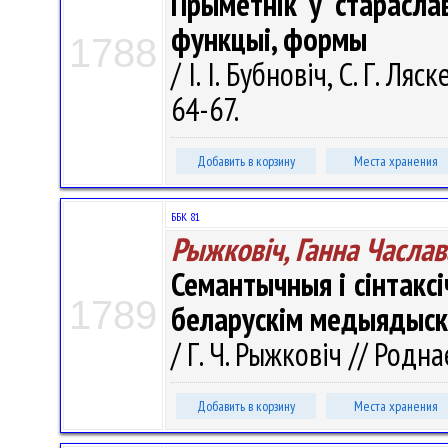
Прыметнік у стараслав
функцыі, формы
1788
/ І. І. Бубновіч, С. Г. Ля
64-67.
Добавить в корзину
Места хранения
ББК 81
Рыжковіч, Ганна Часла
Семантычныя і сінтаксі
1789
беларускім медыядыск
/ Г. Ч. Рыжковіч // Родна
Добавить в корзину
Места хранения