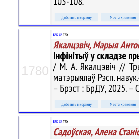
103-108.
Добавить в корзину
Места хранения
ББК 82.
Т80
Якалцэвіч, Марыя Анто
Інфінітыў у складзе п
/ М. А. Якалцэвіч // Т
1780
матэрыялаў Рэсп. навук.-
– Брэст : БрДУ, 2025. – 
Добавить в корзину
Места хранения
ББК 82.
Т80
Садоўская, Алена Станi