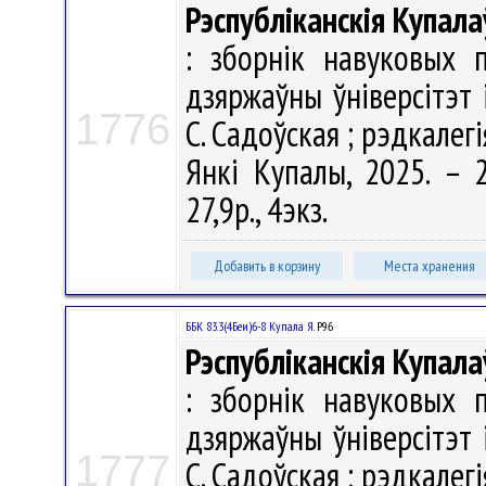
Рэспубліканскія Купала
: зборнік навуковых 
дзяржаўны ўніверсітэт 
1776
С. Садоўская ; рэдкалегія
Янкі Купалы, 2025. – 2
27,9р., 4экз.
Добавить в корзину
Места хранения
ББК 83.3(4Беи)6-8 Купала Я.
Р96
Рэспубліканскія Купала
: зборнік навуковых 
дзяржаўны ўніверсітэт 
1777
С. Садоўская ; рэдкалегія