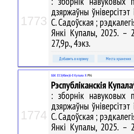
: зборнік навуковых 
дзяржаўны ўніверсітэт 
1773
С. Садоўская ; рэдкалегія
Янкі Купалы, 2025. – 2
27,9р., 4экз.
Добавить в корзину
Места хранения
ББК 83.3(4Беи)6-8 Купала Я.
Р96
Рэспубліканскія Купала
: зборнік навуковых 
дзяржаўны ўніверсітэт 
1774
С. Садоўская ; рэдкалегія
Янкі Купалы, 2025. – 2