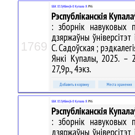
ББК 83.3(4Беи)6-8 Купала Я.
Р96
Рэспубліканскія Купала
: зборнік навуковых 
дзяржаўны ўніверсітэт 
1769
С. Садоўская ; рэдкалегія
Янкі Купалы, 2025. – 2
27,9р., 4экз.
Добавить в корзину
Места хранения
ББК 83.3(4Беи)6-8 Купала Я.
Р96
Рэспубліканскія Купала
: зборнік навуковых 
дзяржаўны ўніверсітэт 