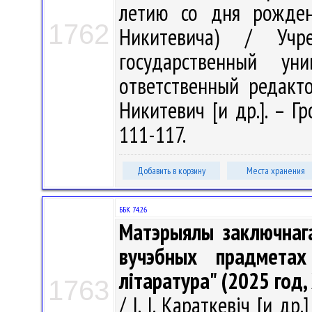
летию со дня рожден
1762
Никитевича) / Учре
государственный у
ответственный редактор
Никитевич [и др.]. – Гр
111-117.
Добавить в корзину
Места хранения
ББК 74.26
Матэрыялы заключнага
вучэбных прадметах
літаратура" (2025 год, 
1763
/ І. І. Караткевіч [и др.