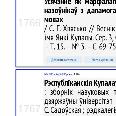
Усячэнне як марфалаг
назоўнікаў з дапамога
мовах
1766
/ С. Г. Хвясько // Весн
імя Янкі Купалы. Сер. 3, 
– Т. 15. – № 3. – С. 69-75
Добавить в корзину
Места хранения
ББК 83.3(4Беи)6-8 Купала Я.
Р96
Рэспубліканскія Купала
: зборнік навуковых 
дзяржаўны ўніверсітэт 
1767
С. Садоўская ; рэдкалегія