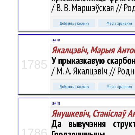
/ В. В. Маршэўская // Ро
Добавить в корзину
Места хранения
ББК 81
Якалцэвіч, Марыя Анто
У прыказкавую скарбо
1785
/ М. А. Якалцэвіч // Родн
Добавить в корзину
Места хранения
ББК 81
Янушкевіч, Станіслаў А
Да вывучэння структ
1786
Гродзеншчыны