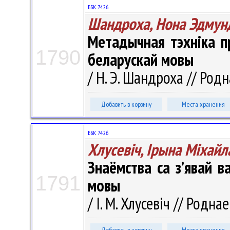
ББК 74.26
Шандроха, Нона Эдмун
Метадычная тэхніка п
1790
беларускай мовы
/ Н. Э. Шандроха // Родн
Добавить в корзину
Места хранения
ББК 74.26
Хлусевіч, Ірына Міхайл
Знаёмства са з’явай в
1791
мовы
/ І. М. Хлусевіч // Родна