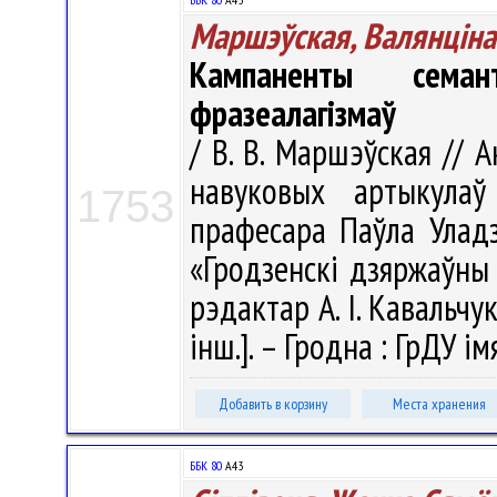
Маршэўская, Валянцiна
Кампаненты семан
фразеалагізмаў
/ В. В. Маршэўская // 
навуковых артыкула
1753
прафесара Паўла Уладз
«Гродзенскі дзяржаўны 
рэдактар А. І. Кавальчук
інш.]. – Гродна : ГрДУ ім
Добавить в корзину
Места хранения
ББК 80
А43