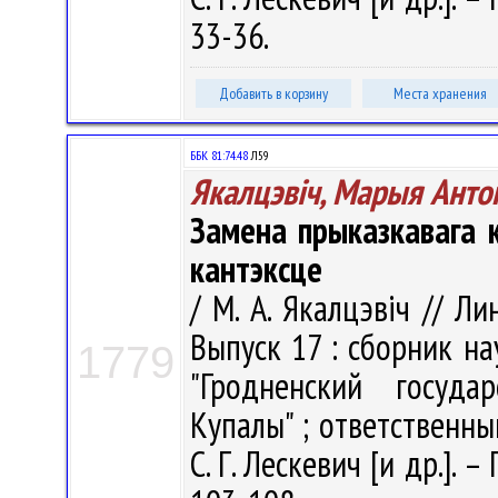
33-36.
Добавить в корзину
Места хранения
ББК 81:74.48
Л59
Якалцэвіч, Марыя Анто
Замена прыказкавага 
кантэксце
/ М. А. Якалцэвіч // Л
Выпуск 17 : сборник н
1779
"Гродненский госуда
Купалы" ; ответственный
С. Г. Лескевич [и др.]. –