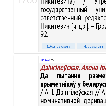
1760
Никитевича) / Учре
государственный у
ответственный редактор
Никитевич [и др.]. – Гро
92.
Добавить в корзину
Места хранения
ББК 81.05
А43
Дзінгілеўская, Алена І
Да пытання размеж
прыметнікаў у беларус
/ А. І. Дзінгілеўская /
номинативной деривац