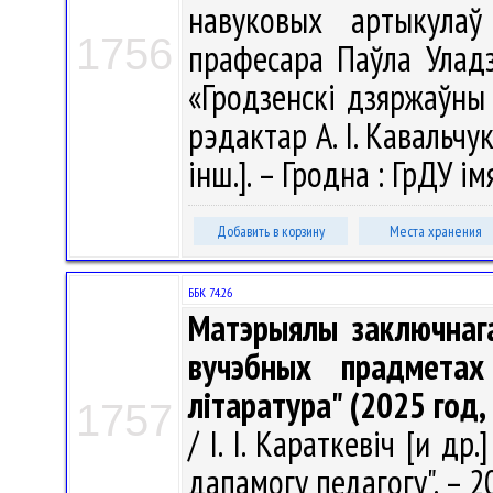
навуковых артыкула
1756
прафесара Паўла Уладз
«Гродзенскі дзяржаўны 
рэдактар А. І. Кавальчук
інш.]. – Гродна : ГрДУ і
Добавить в корзину
Места хранения
ББК 74.26
Матэрыялы заключнага
вучэбных прадметах
літаратура" (2025 год, 
1757
/ І. І. Караткевіч [и др.
дапамогу педагогу". – 20