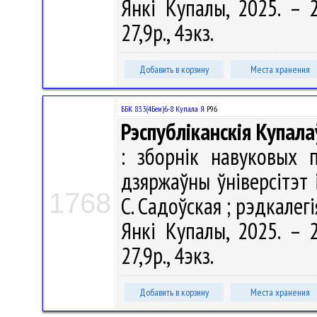
Янкі Купалы, 2025. – 2
27,9р., 4экз.
Добавить в корзину
Места хранения
ББК 83.3(4Беи)6-8 Купала Я.
Р96
Рэспубліканскія Купала
: зборнік навуковых 
дзяржаўны ўніверсітэт 
1768
С. Садоўская ; рэдкалегія
Янкі Купалы, 2025. – 2
27,9р., 4экз.
Добавить в корзину
Места хранения