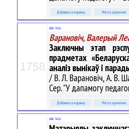
Добавить в корзину
Места хранения
ББК 74.26
Варановіч, Валерый Ле
Заключны этап рэспу
прадметах «Беларуска
1758
аналіз вынікаў і парад
/ В. Л. Варановіч, А. В.
Сер. "У дапамогу педагогу
Добавить в корзину
Места хранения
ББК 74.26
Матэрыялы заключнага