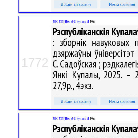
Добавить в корзину
Места хранения
ББК 83.3(4Беи)6-8 Купала Я.
Р96
Рэспубліканскія Купала
: зборнік навуковых 
дзяржаўны ўніверсітэт 
1772
С. Садоўская ; рэдкалегія
Янкі Купалы, 2025. – 2
27,9р., 4экз.
Добавить в корзину
Места хранения
ББК 83.3(4Беи)6-8 Купала Я.
Р96
Рэспубліканскія Купала