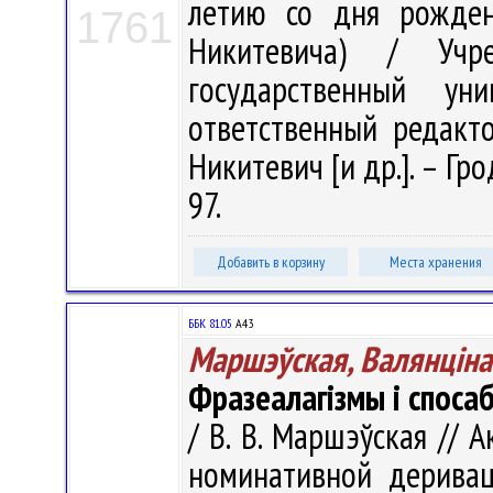
летию со дня рожден
1761
Никитевича) / Учре
государственный у
ответственный редактор
Никитевич [и др.]. – Гро
97.
Добавить в корзину
Места хранения
ББК 81.05
А43
Маршэўская, Валянцiна
Фразеалагізмы і споса
/ В. В. Маршэўская // 
номинативной деривац