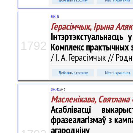
Добавить в корзину
Места хранения
ББК 81
Герасімчык, Ірына Аля
Інтэртэкстуальнасць 
1792
Комплекс практычных 
/ І. А. Герасімчык // Род
Добавить в корзину
Места хранения
ББК 40.
А43
Масленікава, Святлана
Асаблівасці выкар
фразеалагізмаў з камп
агародніну