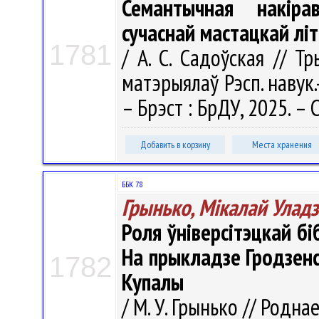
Семантычная накіра
сучаснай мастацкай лі
1781
/ А. С. Садоўская // Т
матэрыялаў Рэсп. навук.-
– Брэст : БрДУ, 2025. – 
Добавить в корзину
Места хранения
ББК 78
Грынько, Мікалай Уладз
Роля ўніверсітэцкай бі
На прыкладзе Гродзенск
1782
Купалы
/ М. У. Грынько // Роднае