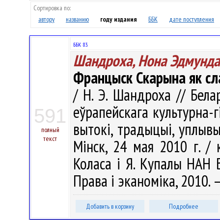
Сортировка по:
автору
названию
году издания
ББК
дате поступления
ББК 83.
Шандроха, Нона Эдмунда
Францыск Скарына як сл
/ Н. Э. Шандроха // Бел
еўрапейскага культурна-г
591
вытокі, традыцыі, уплывы 
полный
текст
Мінск, 24 мая 2010 г. / к
Коласа і Я. Купалы НАН Бе
Права i эканомiка, 2010. –
Добавить в корзину
Подробнее