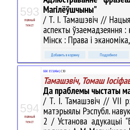
Магілёўшчыны"
593
/ Т. І. Тамашэвіч // Нац
полный
текст
аспекты ўзаемадзеяння : н
Мінск : Права i эканомiка,
Добавить в корзину
Подробнее
ББК 83.3(4Беі)
С30
Тамашэвіч, Томаш Іосіфав
Да праблемы чыстаты м
/ Т. І. Тамашэвіч // VII 
594
матэрыялы Рэспубл. навук. к
полный
2 / Установа адукацыі "Б
текст