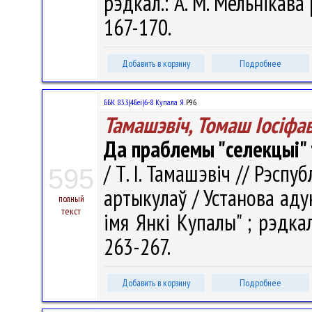
рэдкал.: А. М. Мельнікава [
167-170.
Добавить в корзину
Подробнее
ББК 83.3(4Беі)6-8 Купала Я.
Р96
Тамашэвіч, Томаш Іосіфав
Да праблемы "селекцыі" 
/ Т. І. Тамашэвіч // Рэспуб
595
артыкулаў / Установа аду
полный
текст
імя Янкі Купалы" ; рэдкал.
263-267.
Добавить в корзину
Подробнее