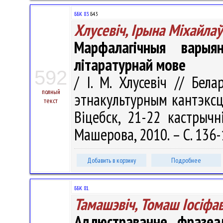
ББК 83.
Б43
Хлусевіч, Ірына Міхайла
Марфалагічныя варыя
літаратурнай мове
592
/ І. М. Хлусевіч // Бел
полный
этнакультурным кантэксце
текст
Віцебск, 21-22 кастрычн
Машерова, 2010. – С. 136
Добавить в корзину
Подробнее
ББК 81.
Тамашэвіч, Томаш Іосіфав
Адлюстраванне фразеал