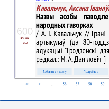
Кавальчук, Аксана Іванаў
Назвы асобы паводле
народных гаворках
600
/ А. І. Кавальчук // Гран
полный
артыкулаў (да 80-годдз
текст
адукацыі "Гродзенскі дз
рэдкал.: М. А. Даніловіч [і
Добавить в корзину
Подробнее
<<
<
...
56
57
58
59