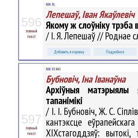
ББК 81.
Лепешаў, Iван Якаўлевiч
596
Якому ж слоўніку трэба 
полный
/ I. Я. Лепешаў // Роднае с
текст
Добавить в корзину
Подробнее
ББК 83.
Б43
Бубновіч, Іна Іванаўна
Архіўныя матэрыялы 
тапанімікі
/ І. І. Бубновіч, Ж. С. Сі
597
кантэксце еўрапейскага
полный
XIXстагоддзяў: вытокі,
текст