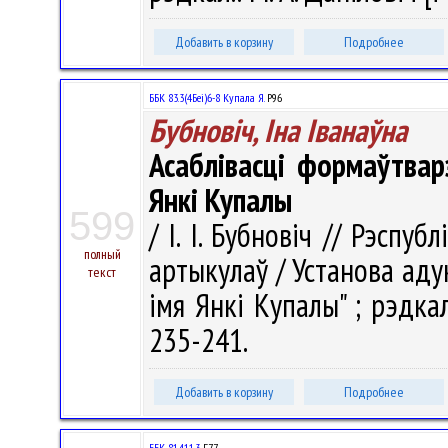
Добавить в корзину
Подробнее
ББК 83.3(4Беі)6-8 Купала Я.
Р96
Бубновіч, Іна Іванаўна
Асаблівасці формаўтвар
Янкі Купалы
599
/ І. І. Бубновіч // Рэспуб
полный
артыкулаў / Установа аду
текст
імя Янкі Купалы" ; рэдкал.
235-241.
Добавить в корзину
Подробнее
ББК 81.411.3
Г77