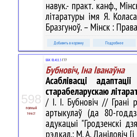
навук.- практ. канф., Мінс
літаратуры імя Я. Коласа
Бразгуноў. – Мінск : Права
Добавить в корзину
Подробнее
ББК 81.411.3
Г77
Бубновіч, Іна Іванаўна
Асаблівасці адаптаці
старабеларускаю літара
598
/ І. І. Бубновіч // Грані
полный
артыкулаў (да 80-годдз
текст
адукацыі "Гродзенскі дз
рэдкал.: М. А. Даніловіч [і 