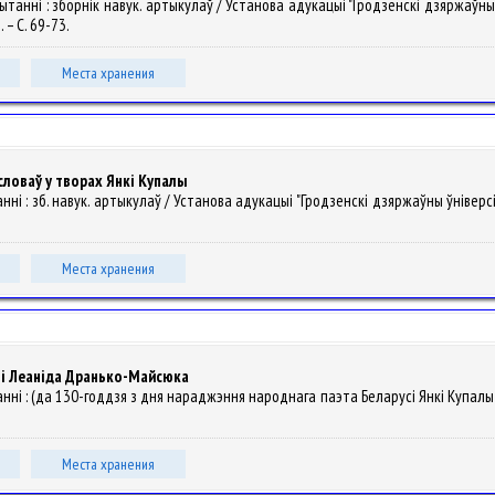
 чытанні : зборнік навук. артыкулаў / Установа адукацыі "Гродзенскі дзяржаўны 
. – С. 69-73.
Места хранения
словаў у творах Янкі Купалы
танні : зб. навук. артыкулаў / Установа адукацыі "Гродзенскі дзяржаўны ўніверсітэ
Места хранения
іі Леаніда Дранько-Майсюка
ытанні : (да 130-годдзя з дня нараджэння народнага паэта Беларусі Янкі Купалы)
.
Места хранения