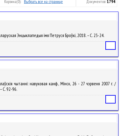
Корзина
(0):
Выбрать все на странице
Документов:
1794
к : Беларуская Энцыклапедыя імя Петруся Броўкі, 2018. – С. 23-24.
Статья
ўскія чытанні: навуковая канф., Мінск, 26 - 27 чэрвеня 2007 г. /
– С. 92-96.
Статья