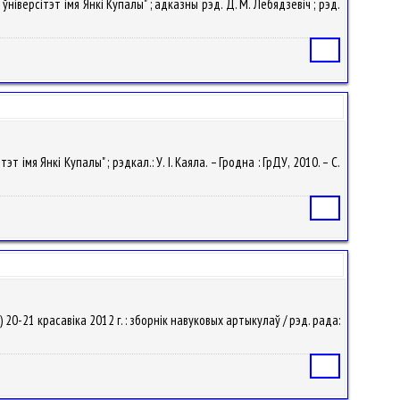
ўніверсітэт імя Янкі Купалы" ; адказны рэд. Д. М. Лебядзевіч ; рэд.
Статья
т імя Янкі Купалы" ; рэдкал.: У. I. Каяла. – Гродна : ГрДУ, 2010. – С.
Статья
 20-21 красавіка 2012 г. : зборнік навуковых артыкулаў / рэд. рада:
Статья