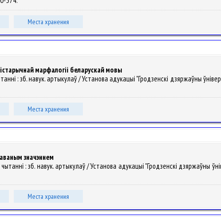
370-374.
Места хранения
 гістарычнай марфалогіі беларускай мовы
танні : зб. навук. артыкулаў / Установа адукацыі "Гродзенскі дзяржаўны ўніверсітэ
Места хранения
жаваным значэннем
 чытанні : зб. навук. артыкулаў / Установа адукацыі "Гродзенскі дзяржаўны ўнівер
Места хранения