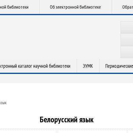
чной библиотеки
Об электронной библиотеке
Обрат
ктронный каталог научной библиотеки
ЭУМК
Периодические
язык
Белорусский язык