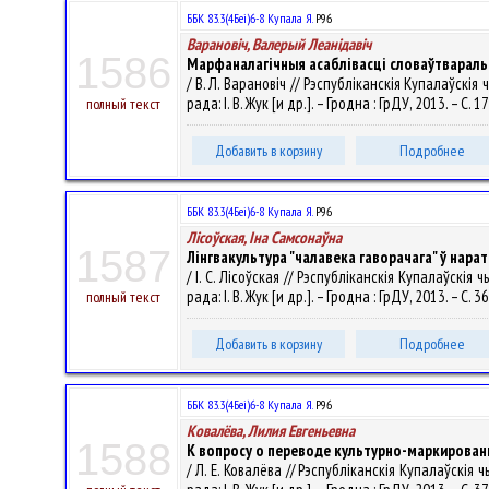
ББК 83.3(4Беі)6-8 Купала Я.
Р96
Варановіч, Валерый Леанiдавiч
1586
Марфаналагічныя асаблівасці словаўтваральн
/ В. Л. Варановіч // Рэспубліканскія Купалаўскі
рада: І. В. Жук [и др.]. – Гродна : ГрДУ, 2013. – С. 
полный текст
Добавить в корзину
Подробнее
ББК 83.3(4Беі)6-8 Купала Я.
Р96
Лісоўская, Іна Самсонаўна
1587
Лінгвакультура "чалавека гаворачага" ў нара
/ І. С. Лісоўская // Рэспубліканскія Купалаўскі
рада: І. В. Жук [и др.]. – Гродна : ГрДУ, 2013. – С. 
полный текст
Добавить в корзину
Подробнее
ББК 83.3(4Беі)6-8 Купала Я.
Р96
Ковалёва, Лилия Евгеньевна
1588
К вопросу о переводе культурно-маркированн
/ Л. Е. Ковалёва // Рэспубліканскія Купалаўскія