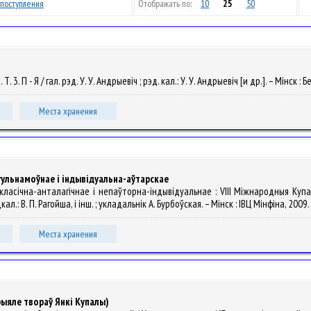
поступления
Отображать по:
10
25
50
. 3. П - Я / гал. рэд. У. У. Андрыевіч ; рэд. кал.: У. У. Андрыевіч [и др.]. – Мінс
Места хранения
гульнамоўнае і індывідуальна-аўтарскае
класічна-анталагічнае і непаўторна-індывідуальнае : VIII Міжнародныя Купала
 В. П. Рагойша, і інш. ; укладальнік А. Бурбоўская. – Мінск : ІВЦ Мінфіна, 2009. 
Места хранения
ыяле твораў Янкі Купалы)