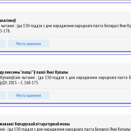
алагізмаў
ія чытанні : (да 130-годдзя з дня нараджэння народнага паэта Беларусі Янкі Ку
173-178.
Места хранения
 лексемы "лапці" ў паэзіі Янкі Купалы
нскія Купалаўскія чытанні : (да 130-годдзя з дня нараджэння народнага паэта 
 ГрДУ, 2013. – С. 168-173.
Места хранения
армаванні беларускай літаратурнай мовы
чытанні : (да 130-годдзя з дня нараджэння народнага паэта Беларусі Янкі Купалы)