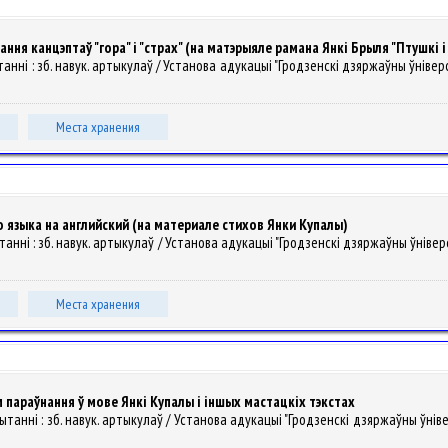
ання канцэптаў "гора" і "страх" (на матэрыяле рамана Янкі Брыля "Птушкі і
ытанні : зб. навук. артыкулаў / Установа адукацыі "Гродзенскі дзяржаўны ўніверсітэ
Места хранения
 языка на английский (на материале стихов Янки Купалы)
танні : зб. навук. артыкулаў / Установа адукацыі "Гродзенскі дзяржаўны ўніверсітэ
Места хранения
 параўнання ў мове Янкі Купалы і іншых мастацкіх тэкстах
чытанні : зб. навук. артыкулаў / Установа адукацыі "Гродзенскі дзяржаўны ўніверсі