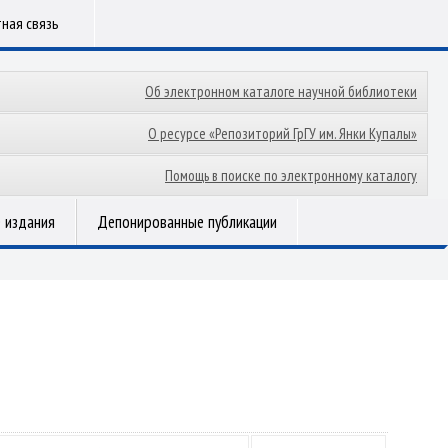
ная связь
Об электронном каталоге научной библиотеки
О ресурсе «Репозиторий ГрГУ им. Янки Купалы»
Помощь в поиске по электронному каталогу
 издания
Депонированные публикации