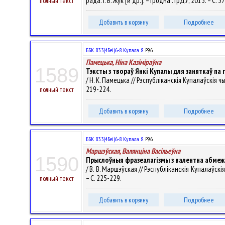
рада: І. В. Жук [и др.]. – Гродна : ГрДУ, 2013. – С. 
полный текст
Добавить в корзину
Подробнее
ББК 83.3(4Беі)6-8 Купала Я.
Р96
Памецька, Ніна Казіміраўна
1589
Тэксты з твораў Янкі Купалы для заняткаў па
/ Н. К. Памецька // Рэспубліканскія Купалаўскія чы
219-224.
полный текст
Добавить в корзину
Подробнее
ББК 83.3(4Беі)6-8 Купала Я.
Р96
Маршэўская, Валянцiна Васiльеўна
1590
Прыслоўныя фразеалагізмы з валентна абме
/ В. В. Маршэўская // Рэспубліканскія Купалаўскія
– С. 225-229.
полный текст
Добавить в корзину
Подробнее