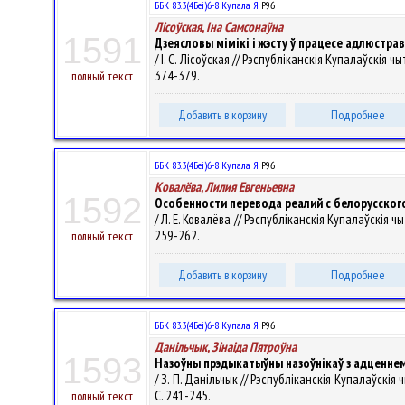
ББК 83.3(4Беі)6-8 Купала Я.
Р96
Лісоўская, Іна Самсонаўна
1591
Дзеясловы мімікі і жэсту ў працесе адлюстрав
/ І. С. Лісоўская // Рэспубліканскія Купалаўскія ч
374-379.
полный текст
Добавить в корзину
Подробнее
ББК 83.3(4Беі)6-8 Купала Я.
Р96
Ковалёва, Лилия Евгеньевна
1592
Особенности перевода реалий с белорусского
/ Л. Е. Ковалёва // Рэспубліканскія Купалаўскія чы
259-262.
полный текст
Добавить в корзину
Подробнее
ББК 83.3(4Беі)6-8 Купала Я.
Р96
Данільчык, Зінаіда Пятроўна
1593
Назоўны прэдыкатыўны назоўнікаў з адценнем
/ З. П. Данільчык // Рэспубліканскія Купалаўскія 
С. 241-245.
полный текст