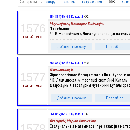
Сортировка по:
автору
названию
году издания
ББК
дате 
ББК 83.3(4Беі)6-8 Купала Я.
К92
Маршэўская, Валянцiна Васiльеўна
1576
Параўнанне
/ В. В. Маршэўская // Янка Купала : энцыклапедыя. Т
полный текст
Добавить в корзину
Подробнее
ББК 83.3(4Беі)6-8 Купала Я.
М32
Ляшчынская, В.
1577
Фразеалагічнае багацце мовы Янкі Купалы: а
/ В. Ляшчынская // Мастацкі свет Янкі Купалы: 
Дзяржаўны літаратурны музей Янкі Купалы ; рэдкал.:
полный текст
Добавить в корзину
Подробнее
ББК 83.3(4Беі)6-8 Купала Я.
Р89
Якалцэвіч, Марыя Антонаўна
1578
Спалучальныя магчымасці прыказак (на матэр