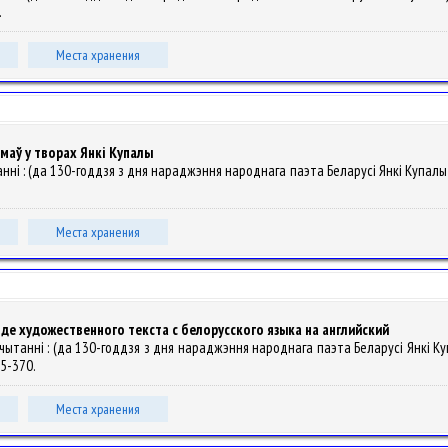
.
Места хранения
маў у творах Янкі Купалы
ытанні : (да 130-годдзя з дня нараджэння народнага паэта Беларусі Янкі Купалы)
.
Места хранения
е художественного текста с белорусского языка на английский
 чытанні : (да 130-годдзя з дня нараджэння народнага паэта Беларусі Янкі Куп
365-370.
Места хранения