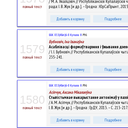
/ М. А. Якалцэвіч // Рэспубліканскія Купалаўскія
рада: І. В. Жук [и др.]. – Гродна : ЮрСаПрынт, 2015
полный текст
Добавить в корзину
Подробнее
ББК 83.3(4Беі)6-8 Купала Я.
Р96
Бубновіч, Іна Іванаўна
1579
Асаблівасці формаўтварэння і ўжывання дзея
/ І. І. Бубновіч // Рэспубліканскія Купалаўскія чы
235-241.
полный текст
Добавить в корзину
Подробнее
ББК 83.3(4Беі)6-8 Купала Я.
Р96
Асіпчук, Аксана Мікалаеўна
1580
Стылістычнае выкарыстанне антонімаў у паэз
/ А. М. Асіпчук // Рэспубліканскія Купалаўскія ч
І. В. Жук [и др.]. – Гродна : ГрДУ, 2013. – С. 213-217
полный текст
Добавить в корзину
Подробнее