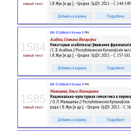
І. В. Жук [и др.]. – Гродна : ГрДУ, 2013. – С. 144-149
полный текст
Добавить в корзину
Подробнее
ББК 83.3(4Беі)6-8 Купала Я.
Р96
Асабіна, Сняжана Віктараўна
1584
Некаторыя асаблівасці ўжывання фразеалагіз
/ С. В. Асабіна // Рэспубліканскія Купалаўскія ч
І. В. Жук [и др.]. – Гродна : ГрДУ, 2013. – С. 157-161
полный текст
Добавить в корзину
Подробнее
ББК 83.3(4Беі)6-8 Купала Я.
Р96
Малышева, Ольга Леонидовна
1585
Национально-культурная семантика в перевод
/ О. Л. Малышева // Рэспубліканскія Купалаўскія
рада: І. В. Жук [и др.]. – Гродна : ГрДУ, 2013. – С. 
полный текст
Добавить в корзину
Подробнее