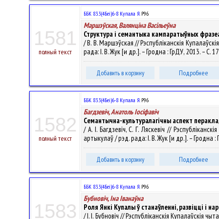
ББК 83.3(4Беі)6-8 Купала Я.
Р96
Маршэўская, Валянцiна Васiльеўна
1581
Структура і семантыка кампаратыўных фразе
/ В. В. Маршэўская // Рэспубліканскія Купалаўск
рада: І. В. Жук [и др.]. – Гродна : ГрДУ, 2013. – С. 
полный текст
Добавить в корзину
Подробнее
ББК 83.3(4Беі)6-8 Купала Я.
Р96
Багдзевіч, Анатоль Іосіфавіч
1582
Семантычна-культуралагічны аспект перакладу
/ А. I. Багдзевіч, С. Г. Ляскевіч // Рэспубліка
артыкулаў / рэд. рада: І. В. Жук [и др.]. – Гродна :
полный текст
Добавить в корзину
Подробнее
ББК 83.3(4Беі)6-8 Купала Я.
Р96
Бубновіч, Іна Іванаўна
1583
Роля Янкі Купалы ў станаўленні, развіцці і н
/ І. І. Бубновіч // Рэспубліканскія Купалаўскія 