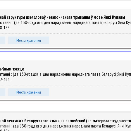
ай структуры дзеясловаў незакончанага трывання ў мове Янкі Купалы
я чытанні : (да 130-годдзя з дня нараджэння народнага паэта Беларусі Янкі Ку
178-183.
Места хранения
тыўным тэксце
я чытанні : (да 130-годдзя з дня нараджэння народнага паэта Беларусі Янкі Ку
362-365.
Места хранения
ой лексики с белорусского языка на английский (на материале художест
 чытанні : (да 130-годдзя з дня нараджэння народнага паэта Беларусі Янкі Куп