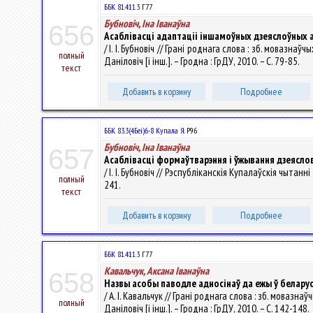
ББК 81.411.3
Г77
Бубновіч, Іна Іванаўна
656
Асаблівасці адаптаціі іншамоўных дзеяслоўных
/ І. І. Бубновіч // Грані роднага слова : зб. мовазн
полный
Даніловіч [і інш.]. – Гродна : ГрДУ, 2010. – С. 79-85.
текст
Добавить в корзину
Подробнее
ББК 83.3(4Беі)6-8 Купала Я.
Р96
Бубновіч, Іна Іванаўна
657
Асаблівасці формаўтварэння і ўжывання дзеяслов
/ І. І. Бубновіч // Рэспубліканскія Купалаўскія чытанн
полный
241.
текст
Добавить в корзину
Подробнее
ББК 81.411.3
Г77
Кавальчук, Аксана Іванаўна
658
Назвы асобы паводле адносінаў да ежы ў белару
/ А. І. Кавальчук // Грані роднага слова : зб. мовазн
полный
Даніловіч [і інш.]. – Гродна : ГрДУ, 2010. – С. 142-148.