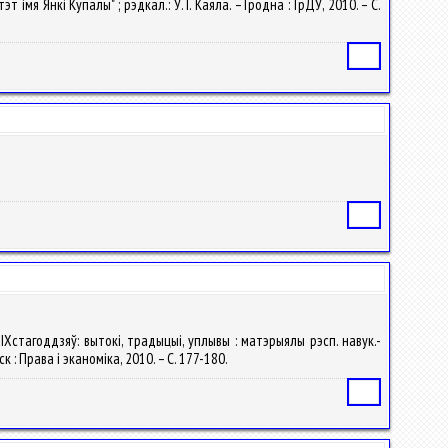
 імя Янкі Купалы" ; рэдкал.: У. I. Каяла. – Гродна : ГрДУ, 2010. – С.
Статья
Статья
 XIXстагоддзяў: вытокі, традыцыі, уплывы : матэрыялы рэсп. навук.-
нск : Права i эканомiка, 2010. – С. 177-180.
Статья