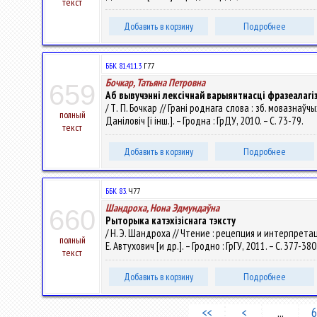
текст
Добавить в корзину
Подробнее
ББК 81.411.3
Г77
Бочкар, Татьяна Петровна
659
Аб вывучэнні лексічнай варыянтнасці фразеалагі
/ Т. П. Бочкар // Грані роднага слова : зб. мовазнаў
полный
Даніловіч [і інш.]. – Гродна : ГрДУ, 2010. – С. 73-79.
текст
Добавить в корзину
Подробнее
ББК 83.
Ч77
Шандроха, Нона Эдмундаўна
660
Рыторыка катэхізіснага тэксту
/ Н. Э. Шандроха // Чтение : рецепция и интерпрета
полный
Е. Автухович [и др.]. – Гродно : ГрГУ, 2011. – С. 377-380
текст
Добавить в корзину
Подробнее
<<
<
...
6