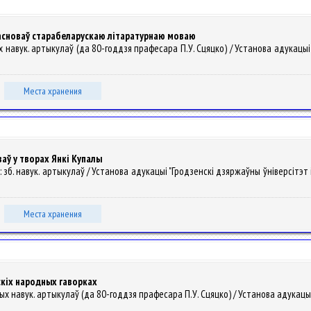
 асноваў старабеларускаю літаратурнаю моваю
аўчых навук. артыкулаў (да 80-годдзя прафесара П.У. Сцяцко) / Установа адукацыі
Места хранения
аў у творах Янкі Купалы
і : зб. навук. артыкулаў / Установа адукацыі "Гродзенскі дзяржаўны ўніверсітэт імя
Места хранения
скіх народных гаворках
аўчых навук. артыкулаў (да 80-годдзя прафесара П.У. Сцяцко) / Установа адукацыі