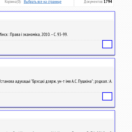
Корзина
(0):
Выбрать все на странице
Документов:
1794
нск : Права i эканомiка, 2010. – С. 93-99.
Статья
 Установа адукацыі "Брэсцкі дзярж. ун-т імя А.С. Пушкіна" ; рэдкал.: А.
Статья