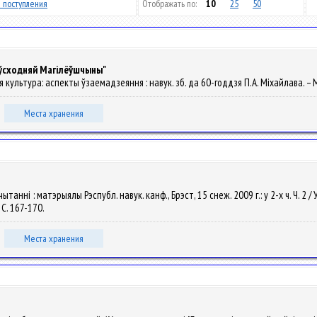
 поступления
Отображать по:
10
25
50
 ўсходняй Магілёўшчыны"
 культура: аспекты ўзаемадзеяння : навук. зб. да 60-годдзя П.А. Міхайлава. – Мі
Места хранения
 чытанні : матэрыялы Рэспубл. навук. канф., Брэст, 15 снеж. 2009 г.: у 2-х ч. Ч. 2 /
 С. 167-170.
Места хранения