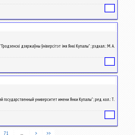
Статья
"Гродзенскі дзяржаўны ўніверсітэт імя Янкі Купалы" ; рэдкал.: М. А.
Статья
ий государственный университет имени Янки Купалы" ; ред. кол.: Т.
Статья
71
...
>
>>