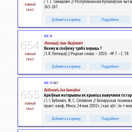
/ Т. І. Тамашэвіч // Рэспубліканскія Купалаўскія чыта
полный
263-267.
текст
Добавить в корзину
Подробнее
ББК 81.
654
Лепешаў, Iван Якаўлевiч
Якому ж слоўніку трэба верыць ?
/ I. Я. Лепешаў // Роднае слова. – 2010. – № 7. – С. 59.
полный
текст
Добавить в корзину
Подробнее
ББК 83.
Б43
Бубновіч, Іна Іванаўна
655
Архіўныя матэрыялы як крыніца вывучэння гістар
/ І. І. Бубновіч, Ж. С. Сіплівеня // Беларуская піс
полный
практ. канф., Мінск, 24 мая 2010 г. / кал. аўт.: Ін-т мо
текст
Добавить в корзину
Подробнее