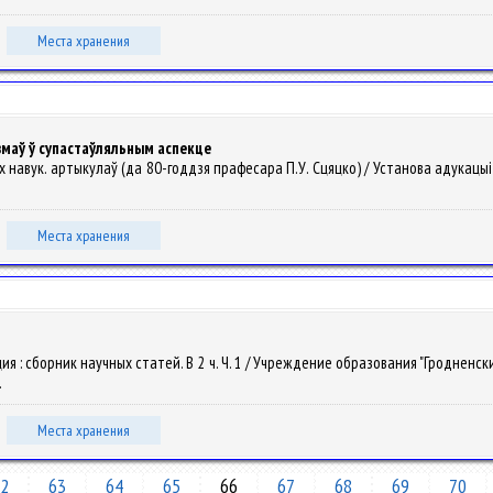
Места хранения
змаў ў супастаўляльным аспекце
чых навук. артыкулаў (да 80-годдзя прафесара П.У. Сцяцко) / Установа адукацыі 
Места хранения
ция : сборник научных статей. В 2 ч. Ч. 1 / Учреждение образования "Гродненск
.
Места хранения
2
63
64
65
66
67
68
69
70