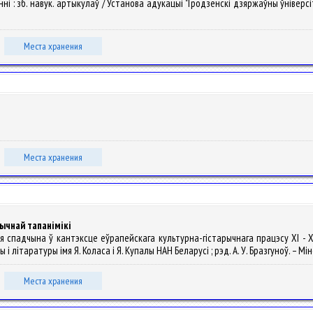
нні : зб. навук. артыкулаў / Установа адукацыі "Гродзенскі дзяржаўны ўніверсітэт
Места хранения
Места хранения
ычнай тапанімікі
ьмовая спадчына ў кантэксце еўрапейскага культурна-гістарычнага працэсу XI -
вы і літаратуры імя Я. Коласа і Я. Купалы НАН Беларусі ; рэд. А. У. Бразгуноў. – Мі
Места хранения