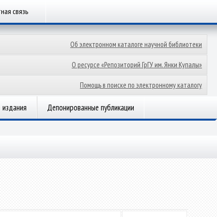
ная связь
Об электронном каталоге научной библиотеки
О ресурсе «Репозиторий ГрГУ им. Янки Купалы»
Помощь в поиске по электронному каталогу
 издания
Депонированные публикации