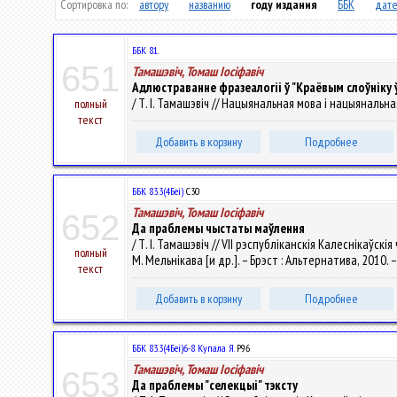
Сортировка по:
автору
названию
году издания
ББК
дате
ББК 81.
651
Тамашэвіч, Томаш Іосіфавіч
Адлюстраванне фразеалогіі ў "Краёвым слоўніку
/ Т. І. Тамашэвіч // Нацыянальная мова і нацыянальная
полный
текст
Добавить в корзину
Подробнее
ББК 83.3(4Беі)
С30
Тамашэвіч, Томаш Іосіфавіч
652
Да праблемы чыстаты маўлення
/ Т. І. Тамашэвіч // VII рэспубліканскія Калеснікаўскія
полный
М. Мельнікава [и др.]. – Брэст : Альтернатива, 2010. –
текст
Добавить в корзину
Подробнее
ББК 83.3(4Беі)6-8 Купала Я.
Р96
Тамашэвіч, Томаш Іосіфавіч
653
Да праблемы "селекцыі" тэксту