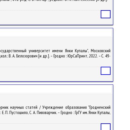
Статья
государственный университет имени Янки Купалы", Московский
ол.: В. А. Белозорович [и др.]. – Гродно : ЮрСаПринт, 2022. – С. 49-
Статья
борник научных статей / Учреждение образования "Гродненский
Е. П. Пустошило, С. А. Пивоварчик. – Гродно : ГрГУ им. Янки Купалы,
Статья