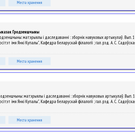
Места хранения
прыказак Гродзеншчыны
 Гродзеншчыны: матэрыялы і даследаванні : зборнік навуковых артыкулаў. Вып.
т імя Янкі Купалы", Кафедра беларускай філалогіі ; гал. рэд. А. С. Садоўская ; гал.
Места хранения
 Гродзеншчыны: матэрыялы і даследаванні : зборнік навуковых артыкулаў. Вып.
т імя Янкі Купалы", Кафедра беларускай філалогіі ; гал. рэд. А. С. Садоўская ; гал.
Места хранения