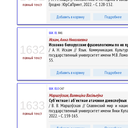
Гродно : ЮрСаПринт, 2022. – С. 128-132.
полный текст
Добавить в корзину
Подробнее
ББК 81.
Я41
Искам, Анна Николаевна
Исконно белорусские фразеологизмы по их 
1632
/ А. Н. Искам // Язык. Коммуникация. Куль
государственный университет имени М.В. Ломоносов
полный текст
55.
Добавить в корзину
Подробнее
ББК 81.0
С47
Маршэўская, Валянцiна Васiльеўна
Суб’ектнае і аб’ектнае атачэнне дзеяслоўных
1633
/ В. В. Маршэўская // Славянский мир и нац
государственный университет имени Янки Купалы" ;
полный текст
2022. – С. 159-165.