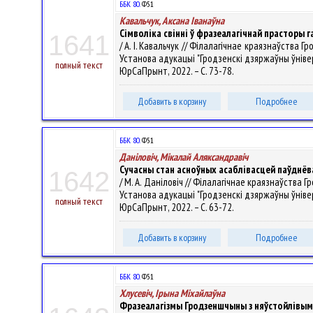
ББК 80.
Ф51
Кавальчук, Аксана Іванаўна
Сімволіка свінні ў фразеалагічнай прасторы
1641
/ А. І. Кавальчук // Філалагічнае краязнаўства
Установа адукацыі "Гродзенскі дзяржаўны ўніверсітэ
полный текст
ЮрСаПрынт, 2022. – С. 73-78.
Добавить в корзину
Подробнее
ББК 80.
Ф51
Даніловіч, Мікалай Аляксандравіч
Сучасны стан асноўных асаблівасцей паўднёв
1642
/ М. А. Даніловіч // Філалагічнае краязнаўства
Установа адукацыі "Гродзенскі дзяржаўны ўніверсітэ
полный текст
ЮрСаПрынт, 2022. – С. 63-72.
Добавить в корзину
Подробнее
ББК 80.
Ф51
Хлусевіч, Ірына Міхайлаўна
Фразеалагізмы Гродзеншчыны з няўстойлівым