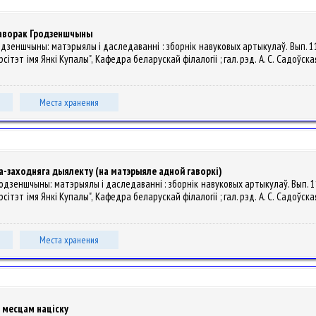
 гаворак Гродзеншчыны
 Гродзеншчыны: матэрыялы і даследаванні : зборнік навуковых артыкулаў. Вып.
т імя Янкі Купалы", Кафедра беларускай філалогіі ; гал. рэд. А. С. Садоўская ; гал.
Места хранения
а-заходняга дыялекту (на матэрыяле адной гаворкі)
 Гродзеншчыны: матэрыялы і даследаванні : зборнік навуковых артыкулаў. Вып.
т імя Янкі Купалы", Кафедра беларускай філалогіі ; гал. рэд. А. С. Садоўская ; гал.
Места хранения
 месцам націску