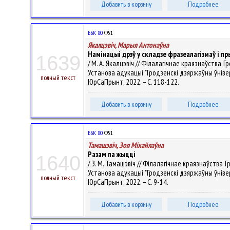
Добавить в корзину
Подробнее
ББК 80.
Ф51
Якалцэвіч, Марыя Антонаўна
Намінацыі дрэў у складзе фразеалагізмаў і 
1639
/ М. А. Якалцэвіч // Філалагічнае краязнаўства
Установа адукацыі "Гродзенскі дзяржаўны ўніверсітэ
полный текст
ЮрСаПрынт, 2022. – С. 118-122.
Добавить в корзину
Подробнее
ББК 80.
Ф51
Тамашэвіч, Зоя Міхайлаўна
Разам па жыцці
1640
/ З. М. Тамашэвіч // Філалагічнае краязнаўства
Установа адукацыі "Гродзенскі дзяржаўны ўніверсітэ
полный текст
ЮрСаПрынт, 2022. – С. 9-14.
Добавить в корзину
Подробнее