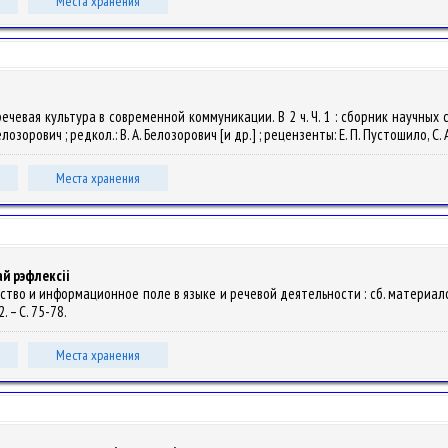
Места хранения
я речевая культура в современной коммуникации. В 2 ч. Ч. 1 : сборник научн
лозорович ; редкол.: В. А. Белозорович [и др.] ; рецензенты: Е. П. Пустошило, С. 
Места хранения
ай рэфлексіі
тво и информационное поле в языке и речевой деятельности : сб. материалов Рес
. – С. 75-78.
Места хранения