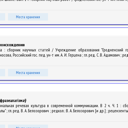
Места хранения
происхождению
тура : сборник научных статей / Учреждение образования "Гродненский 
а, Российский гос. пед. ун-т им. А. И. Герцена ; гл. ред. С. В. Адамович ; редк
Места хранения
 фразеалагізмаў
иональная речевая культура в современной коммуникации. В 2 ч. Ч. 1 : с
 гл. ред. В. А. Белозорович ; редкол.: В. А. Белозорович [и др.] ; рецензенты: 