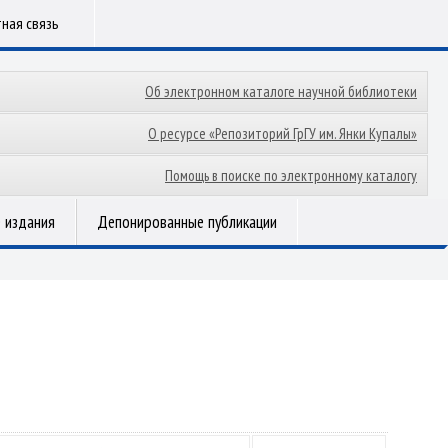
ная связь
Об электронном каталоге научной библиотеки
О ресурсе «Репозиторий ГрГУ им. Янки Купалы»
Помощь в поиске по электронному каталогу
 издания
Депонированные публикации