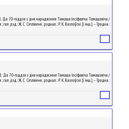
 11. Да 70-годдзя з дня нараджэння Тамаша Іосіфавіча Тамашэвіча /
 рэд.: Ж. С. Сіплівеня ; рэдкал.: Р. К. Казлоўскі [і інш.]. – Гродна :
Статья
 11. Да 70-годдзя з дня нараджэння Тамаша Іосіфавіча Тамашэвіча /
 рэд.: Ж. С. Сіплівеня ; рэдкал.: Р. К. Казлоўскі [і інш.]. – Гродна :
Статья