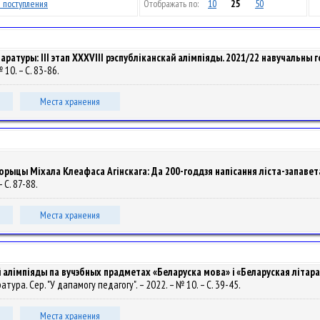
 поступления
Отображать по:
10
25
50
ратуры: ІІІ этап ХХХVIII рэспубліканскай алімпіяды. 2021/22 навучальны г
 10. – С. 83-86.
Места хранения
орыцы Міхала Клеафаса Агінскага: Да 200-годдзя напісання ліста-запавет
– С. 87-88.
Места хранения
алімпіяды па вучэбных прадметах «Беларуска мова» i «Беларуская літарату
аратура. Сер. "У дапамогу педагогу". – 2022. – № 10. – С. 39-45.
Места хранения