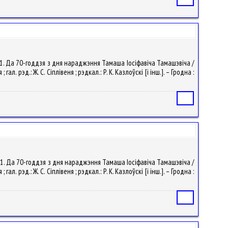
 11. Да 70-годдзя з дня нараджэння Тамаша Іосіфавіча Тамашэвіча /
 рэд.: Ж. С. Сіплівеня ; рэдкал.: Р. К. Казлоўскі [і інш.]. – Гродна :
Статья
 11. Да 70-годдзя з дня нараджэння Тамаша Іосіфавіча Тамашэвіча /
 рэд.: Ж. С. Сіплівеня ; рэдкал.: Р. К. Казлоўскі [і інш.]. – Гродна :
Статья