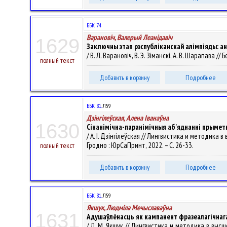
ББК 74
Варановіч, Валерый Леанiдавiч
1629
Заключны этап рэспубліканскай алімпіяды: ана
/ В. Л. Варановіч, В. Э. Зіманскі, А. В. Шарапава /
полный текст
Добавить в корзину
Подробнее
ББК 81.
Л59
Дзінгілеўская, Алена Іванаўна
1630
Сінанімічна-паранімічныя аб'яднанні прымет
/ А. І. Дзінгілеўская // Лингвистика и методика в 
Гродно : ЮрСаПринт, 2022. – С. 26-33.
полный текст
Добавить в корзину
Подробнее
ББК 81.
Л59
Якшук, Людміла Мечыславаўна
1631
Адушаўлёнасць як кампанент фразеалагічнага
/ Л. М. Якшук // Лингвистика и методика в высшей