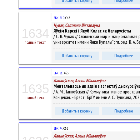
Добавить в корзину
Подробнее
ББК 81.0
С47
Чувак, Святлана Віктараўна
1634
Яўхім Карскі і Якуб Колас як беларусісты
/ С. В. Чувак // Славянский мир и национальна
университет имени Янки Купалы" ; гл. ред. В. А. Бе
полный текст
Добавить в корзину
Подробнее
ББК 81.
К63
Лапкоўская, Алена Мiкалаеўна
1635
Ментальнасць як адзін з аспектаў дыскурсіўн
/ А. М. Лапкоўская // Коммуникативное пространс
Концевая. – Брест : БрГУ имени А. С. Пушкина, 2022
полный текст
Добавить в корзину
Подробнее
ББК 74.
С56
Лапкоўская, Алена Мiкалаеўна