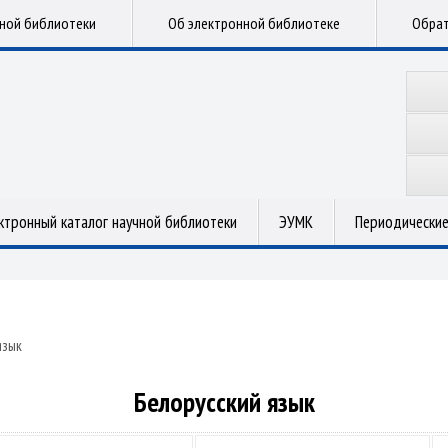
чной библиотеки
Об электронной библиотеке
Обрат
ктронный каталог научной библиотеки
ЭУМК
Периодические
язык
Белорусский язык