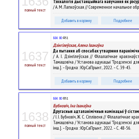
1636
Тэхналогія дыстанцыйнага навучання як рэсу
/ А. М. Лапкоўская // Современное начальное обра
полный текст
Добавить в корзину
Подробнее
ББК 80.
Ф51
Дзінгілеўская, Алена Іванаўна
Да пытання аб спосабах утварэння параніміч
1637
/ А. І. Дзінгілеўская // Філалагічнае краязн
Тамашэвіча / Установа адукацыі "Гродзенскі дзяржа
полный текст
інш.]. – Гродна : ЮрСаПрынт, 2022. – С. 39-43.
Добавить в корзину
Подробнее
ББК 80.
Ф51
Бубновіч, Іна Іванаўна
Другасныя адтапанімічныя намінацыі ў сістэ
1638
/ І. І. Бубновіч, Ж. С. Сіплівеня // Філалагічн
Тамашэвіча / Установа адукацыі "Гродзенскі дзяржа
полный текст
інш.]. – Гродна : ЮрСаПрынт, 2022. – С. 48-56.