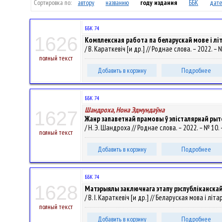
Сортировка по:
автору
названию
году издания
ББК
дате
ББК 74
1626
Комплексная работа па беларускай мове і літа
/ В. Караткевіч [и др.] // Роднае слова. – 2022. – №
полный текст
Добавить в корзину
Подробнее
ББК 74
Шандроха, Нона Эдмундаўна
1627
Жанр запаветнай прамовы ў эпісталярнай рыт
/ Н. Э. Шандроха // Роднае слова. – 2022. – № 10. 
полный текст
Добавить в корзину
Подробнее
ББК 74
1628
Матэрыялы заключнага этапу рэспубліканскай 
/ В. І. Караткевіч [и др.] // Беларуская мова і літ
полный текст
Добавить в корзину
Подробнее