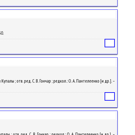
50.
Статья
палы ; отв. ред. С. В. Гончар ; редкол.: О. А. Пантелеенко [и др.]. –
Статья
лы ; отв. ред. С. В. Гончар ; редкол.: О. А. Пантелеенко [и др.]. –