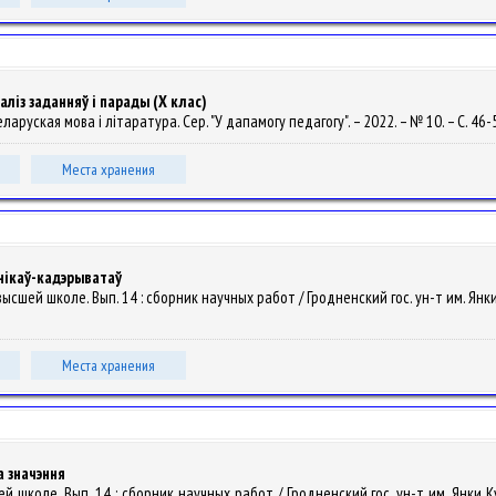
ліз заданняў і парады (X клас)
/ Беларуская мова і літаратура. Сер. "У дапамогу педагогу". – 2022. – № 10. – С. 46-
Места хранения
нікаў-кадэрыватаў
высшей школе. Вып. 14 : сборник научных работ / Гродненский гос. ун-т им. Янки Ку
Места хранения
 значэння
 школе. Вып. 14 : сборник научных работ / Гродненский гос. ун-т им. Янки Купа