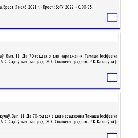
ест, 5 нояб. 2021 г. – Брест : БрГУ, 2022. – С. 90-95.
Статья
лаў. Вып. 11. Да 70-годдзя з дня нараджэння Тамаша Іосіфавіча
 Садоўская ; гал. рэд.: Ж. С. Сіплівеня ; рэдкал.: Р. К. Казлоўскі [і
Статья
ртыкулаў. Вып. 11. Да 70-годдзя з дня нараджэння Тамаша Іосіфавіча
 Садоўская ; гал. рэд.: Ж. С. Сіплівеня ; рэдкал.: Р. К. Казлоўскі [і
Статья