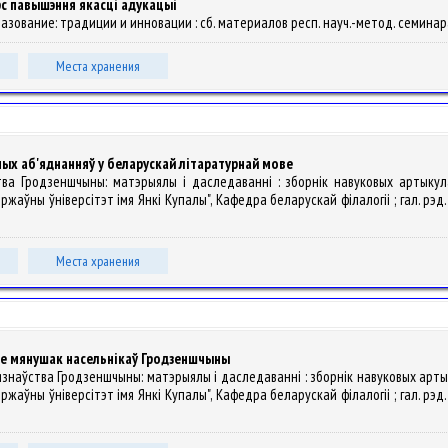
рс павышэння якасці адукацыі
зование: традиции и инновации : сб. материалов респ. науч.-метод. семинара, Бр
Места хранения
ных аб'яднанняў у беларускай літаратурнай мове
аўства Гродзеншчыны: матэрыялы і даследаванні : зборнік навуковых артыку
ўны ўніверсітэт імя Янкі Купалы", Кафедра беларускай філалогіі ; гал. рэд. А. С.
Места хранения
ме мянушак насельнікаў Гродзеншчыны
ае краязнаўства Гродзеншчыны: матэрыялы і даследаванні : зборнік навуковых а
ўны ўніверсітэт імя Янкі Купалы", Кафедра беларускай філалогіі ; гал. рэд. А. С.