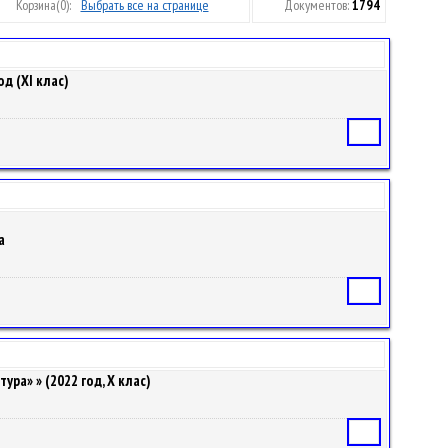
Корзина
(0):
Выбрать все на странице
Документов:
1794
од (ХI клас)
Статья
а
Статья
ра» » (2022 год, X клас)
Статья