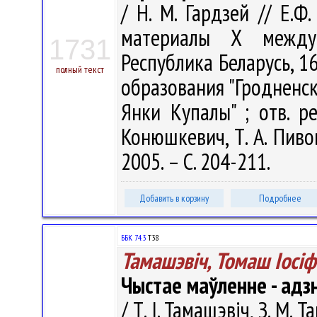
/ Н. М. Гардзей // Е.Ф
материалы Х междун
1731
Республика Беларусь, 16
полный текст
образования "Гродненс
Янки Купалы" ; отв. ре
Конюшкевич, Т. А. Пивов
2005. – С. 204-211.
Добавить в корзину
Подробнее
ББК 74.3
Т38
Тамашэвіч, Томаш Іосіф
Чыстае маўленне - адз
/ Т. І. Тамашэвіч, З. М.