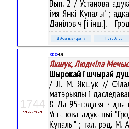
Вып. 2 / Установа адук
імя Янкі Купалы" ; адка
Даніловіч [і інш.]. – Гр
Добавить в корзину
Подробнее
ББК 80.
Ф51
Якшук, Людміла Мечыс
Шырокай і шчырай душы
/ Л. М. Якшук // Філа
матэрыялы і даследаван
1744
8. Да 95-годдзя з дня 
Установа адукацыі "Гро
полный текст
Купалы" ; гал. рэд. М. А