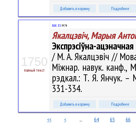
Добавить в корзину
Подробнее
ББК 83.
М74
Якалцэвіч, Марыя Анто
Экспрэсіўна-ацэначная
/ М. А. Якалцэвіч // Мо
1750
Міжнар. навук. канф., Мі
полный текст
рэдкал.: Т. Я. Янчук. –
331-334.
Добавить в корзину
Подробнее
<<
<
...
64
65
66