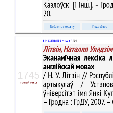
Казлоўскі [і інш.]. – Гро
20.
Добавить в корзину
Подробнее
ББК 83.3(4Беі)6-8 Купала Я.
Р96
Літвін, Наталля Уладзім
Эканамічная лексіка 
англійскай мовах
1745
/ Н. У. Літвін // Рэспуб
артыкулаў / Установ
полный текст
ўніверсітэт імя Янкі Купа
– Гродна : ГрДУ, 2007. –