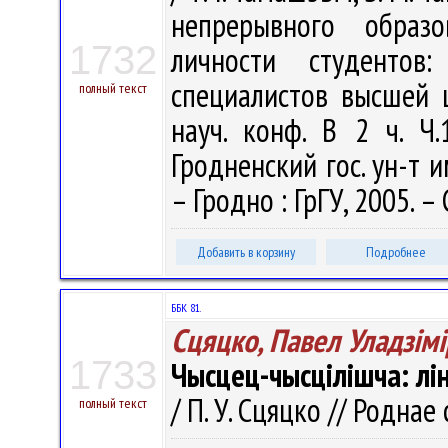
непрерывного образо
1732
личности студентов:
специалистов высшей
полный текст
науч. конф. В 2 ч. Ч.
Гродненский гос. ун-т им
– Гродно : ГрГУ, 2005. –
Добавить в корзину
Подробнее
ББК 81.
Сцяцко, Павел Уладзiмi
1733
Чысцец-чысцілішча: лі
/ П. У. Сцяцко // Роднае 
полный текст