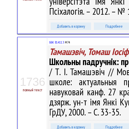
ўніверсітэта імя Янкі 
Псіхалогія. – 2012. – № 
Добавить в корзину
Подробнее
ББК 81.411.3
М74
Тамашэвіч, Томаш Іосіф
Школьны падручнік: п
/ Т. І. Тамашэвіч // М
1736
школе: актуальныя п
навуковай канф. 27 кра
полный текст
дзярж. ун-т імя Янкі Ку
ГрДУ, 2000. – С. 33-35.
Добавить в корзину
Подробнее