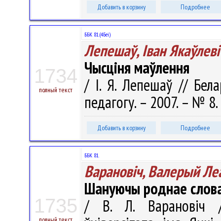
Добавить в корзину
Подробнее
ББК 81.(4Беі)
Лепешаў, Iван Якаўлевi
Чысціня маўлення
1734
/ I. Я. Лепешаў // Бел
полный текст
педагогу. – 2007. – № 8. 
Добавить в корзину
Подробнее
ББК 81.
Варановіч, Валерый Ле
Шануючы роднае слова.
1735
/ В. Л. Варановіч /
полный текст