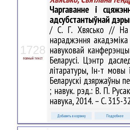
Чаргаванне і сцяжэн
адсубстантыўнай дэрыв
/ С. Г. Хвясько // Н
нараджэння акадэміка
1728
навуковай канферэнцыі,
Беларусі. Цэнтр дасле
полный текст
літаратуры, Ін-т мовы 
Беларускі дзяржаўны пе
; навук. рэд.: В. П. Рус
навука, 2014. – С. 315-3
Добавить в корзину
Подробнее