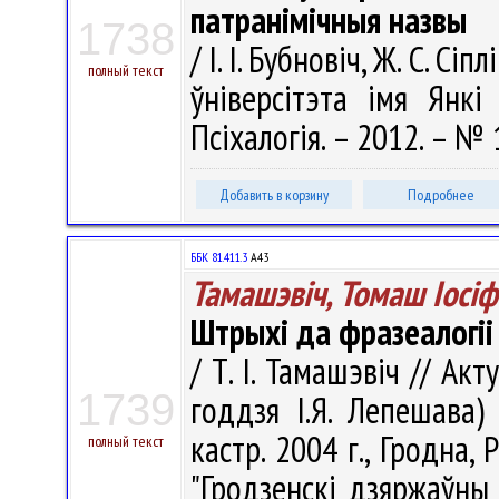
патранімічныя назвы
1738
/ І. І. Бубновіч, Ж. С. С
полный текст
ўніверсітэта імя Янкі 
Псіхалогія. – 2012. – № 1
Добавить в корзину
Подробнее
ББК 81.411.3
А43
Тамашэвіч, Томаш Іосіф
Штрыхі да фразеалогіі
/ Т. І. Тамашэвіч // А
1739
годдзя І.Я. Лепешава)
кастр. 2004 г., Гродна,
полный текст
"Гродзенскі дзяржаўны 