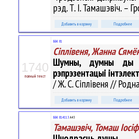
рэд. Т. І. Тамашэвіч. – Г
Добавить в корзину
Подробнее
ББК 81
Сіплівеня, Жанна Сямё
Шумны, думны ды н
1740
рэпрэзентацыі інтэлек
полный текст
/ Ж. С. Сіплівеня // Родн
Добавить в корзину
Подробнее
ББК 81.411.3
А43
Тамашэвіч, Томаш Іосіф
Шчодрасць душы