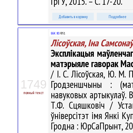
ГрГУ, 2015. – С. 17-20.
Добавить в корзину
Подробнее
ББК 80.
Ф51
Лісоўская, Іна Самсона
Эксплікацыя маўленча
матэрыяле гаворак Ма
/ І. С. Лісоўская, Ю. М
1749
Гродзеншчыны : (мат
навуковых артыкулаў. В
полный текст
Т.Ф. Сцяшковіч / Уст
ўніверсітэт імя Янкі Купа
Гродна : ЮрСаПрынт, 201