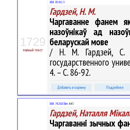
ББК 81.411.3
Гардзей, Н. М.
Чаргаванне фанем як
назоўнікаў ад назоў
1729
беларускай мове
/ Н. М. Гардзей, С. 
полный текст
государственного униве
4. – С. 86-92.
Добавить в корзину
Подробнее
ББК 74.268.3Беі
А43
Гардзей, Наталля Міка
Чаргаванні зычных фа