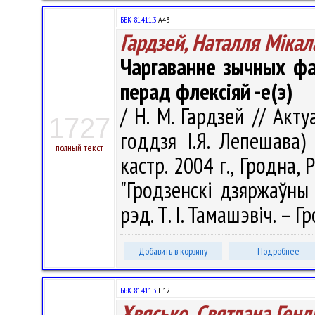
ББК 81.411.3
А43
Гардзей, Наталля Міка
Чаргаванне зычных фа
перад флексіяй -е(э)
/ Н. М. Гардзей // Акт
1727
годдзя І.Я. Лепешава)
полный текст
кастр. 2004 г., Гродна,
"Гродзенскі дзяржаўны 
рэд. Т. І. Тамашэвіч. – Г
Добавить в корзину
Подробнее
ББК 81.411.3
Н12
Хвясько, Святлана Ген