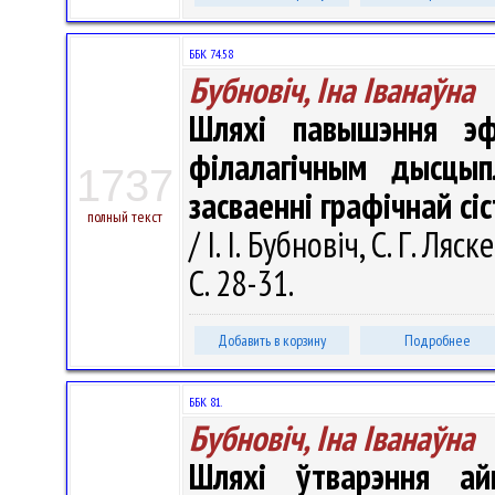
ББК 74.58
Бубновіч, Іна Іванаўна
Шляхі павышэння эф
філалагічным дысцып
1737
засваенні графічнай с
полный текст
/ І. І. Бубновіч, С. Г. Л
С. 28-31.
Добавить в корзину
Подробнее
ББК 81.
Бубновіч, Іна Іванаўна
Шляхі ўтварэння ай