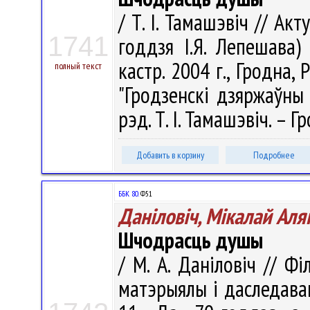
/ Т. І. Тамашэвіч // А
1741
годдзя І.Я. Лепешава)
кастр. 2004 г., Гродна,
полный текст
"Гродзенскі дзяржаўны 
рэд. Т. І. Тамашэвіч. – Гр
Добавить в корзину
Подробнее
ББК 80.
Ф51
Даніловіч, Мікалай Аля
Шчодрасць душы
/ М. А. Даніловіч // Ф
матэрыялы і даследаван