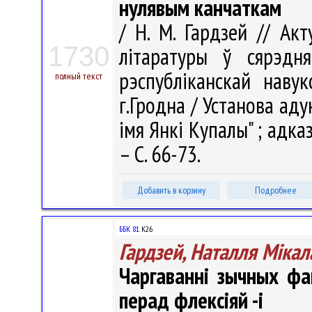
нулявым канчаткам
/ Н. М. Гардзей // А
1730
літаратуры ў сярэд
рэспубліканскай навук
полный текст
г.Гродна / Установа аду
імя Янкі Купалы" ; адказн
– С. 66-73.
Добавить в корзину
Подробнее
ББК 81.
К26
Гардзей, Наталля Міка
Чаргаванні зычных фа
перад флексіяй -і