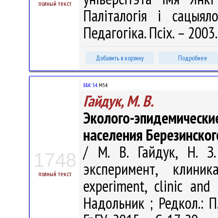
полный текст
Паліталогія і сацыялог
Педагогіка. Псіх. – 2003
Добавить в корзину
Подробнее
ББК 54.
М54
Гайдук, М. В.
Эколого-эпидемическ
населения Березинског
/ М. В. Гайдук, Н. З
1748
эксперимент, клиник
полный текст
experiment, clinic and 
Надольник ; Редкол.: П.