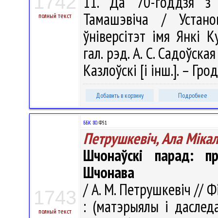
1742
11. Да 70-годдзя з 
Тамашэвіча / Устано
полный текст
ўніверсітэт імя Янкі К
гал. рэд. А. С. Садоўская 
Казлоўскі [і інш.]. – Гр
Добавить в корзину
Подробнее
ББК 80.
Ф51
Петрушкевіч, Ала Міка
Шчонаўскі парад: п
Шчонава
/ А. М. Петрушкевіч //
1743
: (матэрыялы і даследа
полный текст