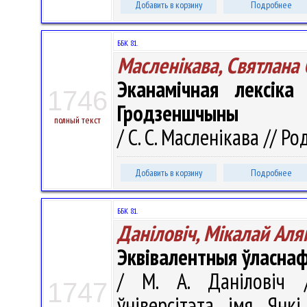
Добавить в корзину
Подробнее
ББК 81.
Масленікава, Святлана
Эканамічная лексіка
1746
Гродзеншчыны
полный текст
/ С. С. Масленікава // Ро
Добавить в корзину
Подробнее
ББК 81.
Даніловіч, Мікалай Аля
Эквівалентныя ўласна
/ М. А. Даніловіч /
1747
ўніверсітэта імя Янкі