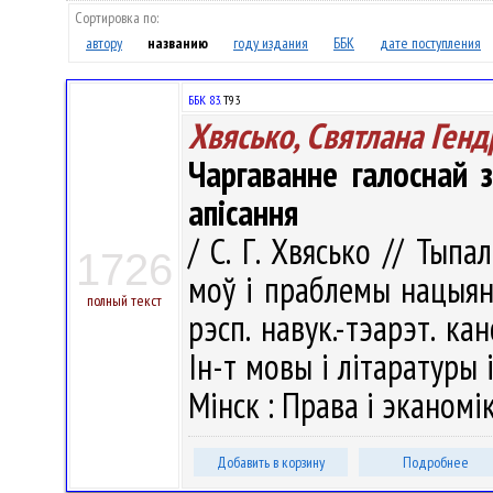
Сортировка по:
автору
названию
году издания
ББК
дате поступления
ББК 83.
Т93
Хвясько, Святлана Ген
Чаргаванне галоснай 
апісання
/ С. Г. Хвясько // Тыпа
1726
моў і праблемы нацыян
полный текст
рэсп. навук.-тэарэт. кан
Ін-т мовы і літаратуры 
Мінск : Права i эканомiк
Добавить в корзину
Подробнее