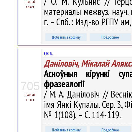
/ О. М. Кульнис // Герц
полный
текст
материалы межвуз. науч. 
г. – Спб. : Изд-во РГПУ им,
Добавить в корзину
Подробнее
ББК 81.
Даніловіч, Мікалай Алякс
Асноўныя кірункі супа
фразеалогіі
705
/ М. А. Даніловіч // Весн
полный
текст
імя Янкі Купалы. Сер. 3, Фі
№ 1(108). – С. 114-119.
Добавить в корзину
Подробнее