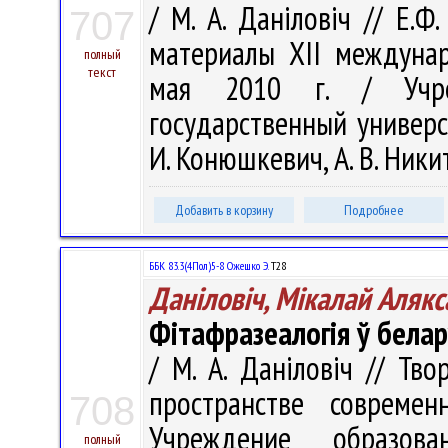
/ М. А. Даніловіч // Е.
707
материалы ХII междунар
полный
текст
мая 2010 г. / Учреж
государственный универси
И. Конюшкевич, А. В. Никит
Добавить в корзину
Подробнее
ББК 83.3(4Пол)5-8 Ожешко Э.
Т28
Даніловіч, Мікалай Алякс
Фітафразеалогія ў белар
/ М. А. Даніловіч // Тв
пространстве совреме
708
Учреждение образова
полный