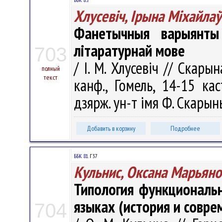
Хлусевіч, Ірына Міхайла
Фанетычныя варыянты 
літаратурнай мове
703
/ І. М. Хлусевіч // Скары
полный
текст
канф., Гомель, 14-15 ка
дзярж. ун-т iмя Ф. Скарыны
Добавить в корзину
Подробнее
ББК 81.
Г37
Кульнис, Оксана Марьяно
Типология функциональ
языках (история и совре
704