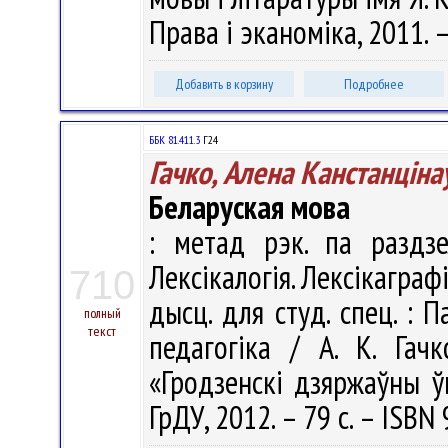
Права i эканомiка, 2011. –
Добавить в корзину
Подробнее
ББК 81.411.3
Г24
Гачко, Алена Канстанціна
Беларуская мова
: метад рэк. па раздзел
Лексікалогія. Лексікаграф
710
дысц. для студ. спец. : П
полный
текст
педагогіка / А. К. Гачк
«Гродзенскі дзяржаўны ўн
ГрДУ, 2012. – 79 с. – ISBN