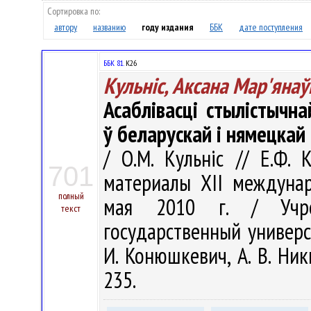
Сортировка по:
автору
названию
году издания
ББК
дате поступления
ББК 81.
К26
Кульніс, Аксана Мар'янаў
Асаблівасці стылістычн
ў беларускай і нямецкай
/ О.М. Кульніс // Е.Ф.
701
материалы ХII междунар
полный
мая 2010 г. / Учреж
текст
государственный универси
И. Конюшкевич, А. В. Ники
235.