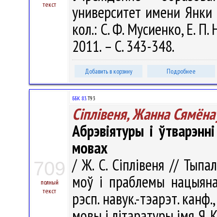
текст
университет имени Янки К
кол.: С. Ф. Мусиенко, Е. П.
2011. – С. 343-348.
Добавить в корзину
Подробнее
ББК 83.
Т93
Сіплівеня, Жанна Сямёна
Абрэвіятуры і ўтварэнні
мовах
/ Ж. С. Сіплівеня // Тыпа
709
моў і праблемы нацыяна
полный
текст
рэсп. навук.-тэарэт. канф.,
мовы і літаратуры імя Я. К