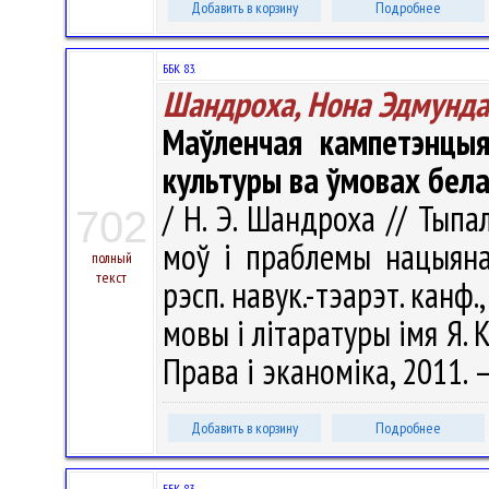
Добавить в корзину
Подробнее
ББК 83.
Шандроха, Нона Эдмунда
Маўленчая кампетэнцыя
культуры ва ўмовах бела
/ Н. Э. Шандроха // Тыпа
702
моў і праблемы нацыяна
полный
текст
рэсп. навук.-тэарэт. канф.,
мовы і літаратуры імя Я. К
Права i эканомiка, 2011. –
Добавить в корзину
Подробнее
ББК 83.