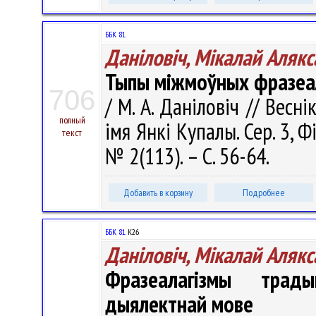
ББК 81.
Даніловіч, Мікалай Алякс
Тыпы міжмоўных фразеа
706
/ М. А. Даніловіч // Весн
полный
імя Янкі Купалы. Сер. 3, Фі
текст
№ 2(113). – С. 56-64.
Добавить в корзину
Подробнее
ББК 81.
К26
Даніловіч, Мікалай Алякс
Фразеалагізмы трад
дыялектнай мове