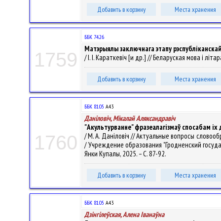
Добавить в корзину
Места хранения
ББК 74.26
Матэрыялы заключнага этапу рэспубліканскай 
1759
/ І. І. Караткевіч [и др.] // Беларуская мова і літа
Добавить в корзину
Места хранения
ББК 81.05
А43
Даніловіч, Мікалай Аляксандравіч
"Акультурванне" фразеалагізмаў спосабам іх
/ М. А. Даніловіч // Актуальные вопросы слов
1760
/ Учреждение образования "Гродненский государс
Янки Купалы, 2025. – С. 87-92.
Добавить в корзину
Места хранения
ББК 81.05
А43
Дзінгілеўская, Алена Іванаўна