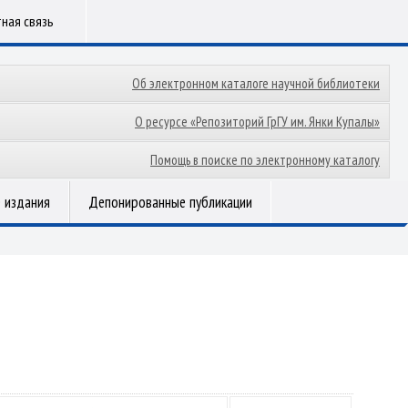
ная связь
Об электронном каталоге научной библиотеки
О ресурсе «Репозиторий ГрГУ им. Янки Купалы»
Помощь в поиске по электронному каталогу
 издания
Депонированные публикации