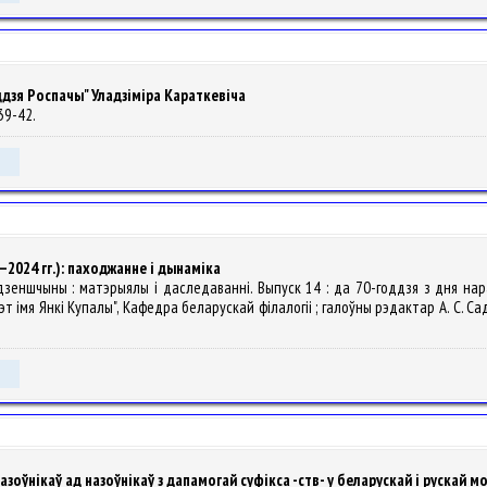
ддзя Роспачы" Уладзіміра Караткевіча
 39-42.
–2024 гг.): паходжанне і дынаміка
родзеншчыны : матэрыялы і даследаванні. Выпуск 14 : да 70-годдзя з дня н
 імя Янкі Купалы", Кафедра беларускай філалогіі ; галоўны рэдактар А. С. Садоўс
зоўнікаў ад назоўнікаў з дапамогай суфікса -ств- у беларускай і рускай м