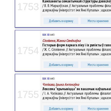
Кампаненты семантычнай структуры дзеясло
1753
/ В. В. Маршэўская // Актуальныя праблемы філ
дзяржаўны ўніверсітэт імя Янкі Купалы» ; адказны р
Добавить в корзину
Места хранения
ББК 80
А43
Сіплівеня, Жанна Сямёнаўна
Гісторыя форм парнага ліку і іх рэлікты ў г
1754
/ Ж. С. Сіплівеня // Актуальныя праблемы філа
дзяржаўны ўніверсітэт імя Янкі Купалы» ; адказны р
Добавить в корзину
Места хранения
ББК 80
А43
Чэпікава, Ірына Антонаўна
Лексема "прычыніцца" як паказчык каўзальна
1755
/ І. А. Чэпікава // Актуальныя праблемы філал
дзяржаўны ўніверсітэт імя Янкі Купалы» ; адказны р
Добавить в корзину
Места хранения