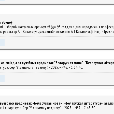
 пабудоў
логіі : зборнік навуковых артыкулаў (да 95-годдзя з дня нараджэння прафеса
эдактар А. І. Кавальчук ; рэдакцыйная калегія: А. І. Кавальчук [і інш.]. – Гродна
алімпіяды па вучэбных прадметах "Беларуская мова" i "Беларуская літарату
ратура. Сер. "У дапамогу педагогу". – 2025. – № 6. – С. 34-40.
учэбных прадметах «Беларуская мова» і «Беларуская літаратура»: аналіз в
а і літаратура. Сер. "У дапамогу педагогу". – 2025. – № 7. – С. 45-50.