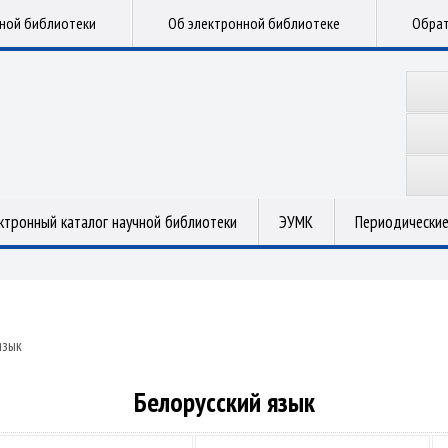
чной библиотеки
Об электронной библиотеке
Обрат
ктронный каталог научной библиотеки
ЭУМК
Периодические
язык
Белорусский язык