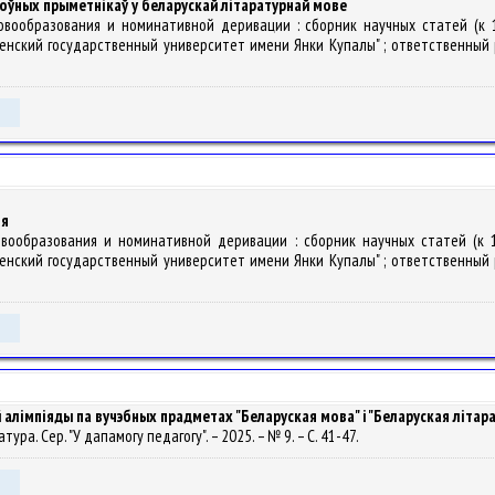
оўных прыметнікаў у беларускай літаратурнай мове
ы словообразования и номинативной деривации : сборник научных статей 
нский государственный университет имени Янки Купалы" ; ответственный реда
ня
словообразования и номинативной деривации : сборник научных статей (
нский государственный университет имени Янки Купалы" ; ответственный реда
алімпіяды па вучэбных прадметах "Беларуская мова" i "Беларуская літарату
ратура. Сер. "У дапамогу педагогу". – 2025. – № 9. – С. 41-47.