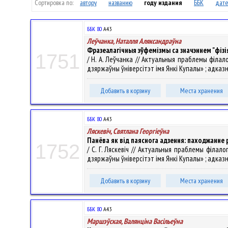
Сортировка по:
автору
названию
году издания
ББК
дате
ББК 80
А43
Леўчанка, Наталля Аляксандраўна
Фразеалагічныя эўфемізмы са значэннем "фіз
1751
/ Н. А. Леўчанка // Актуальныя праблемы філал
дзяржаўны ўніверсітэт імя Янкі Купалы» ; адказны р
Добавить в корзину
Места хранения
ББК 80
А43
Ляскевіч, Святлана Георгіеўна
Панёва як від паяснога адзення: паходжанне рэ
1752
/ С. Г. Ляскевіч // Актуальныя праблемы філал
дзяржаўны ўніверсітэт імя Янкі Купалы» ; адказны р
Добавить в корзину
Места хранения
ББК 80
А43
Маршэўская, Валянцiна Васiльеўна