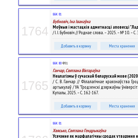
ББК 81
Бубновіч, Іна Іванаўна
Моўныя i мастацкія адметнасці аповесці "Ла
1764
/ І. І. Бубновіч // Роднае слова. – 2025. – № 10. – С.
Добавить в корзину
Места хранения
ББК 80
Ф51
Ганчар, Святлана Віктараўна
Неалагізмы ў сучаснай беларускай мове (2020
/ С. В. Ганчар // Філалагічнае краязнаўства Г
1765
артыкулаў / УА "Гродзенскі дзяржаўны ўніверсітэт
Купалы, 2025. – С. 162-167.
Добавить в корзину
Места хранения
ББК 81
Хвясько, Святлана Гендрыкаўна
Усячэнне як марфалагічны сродак утварэння на