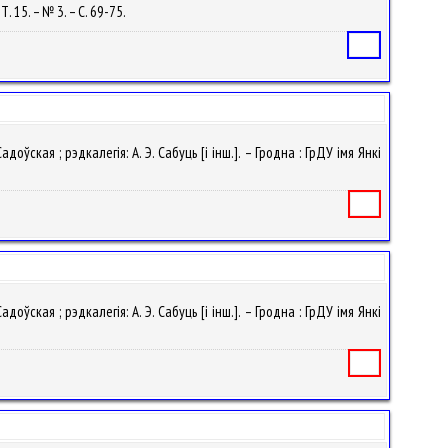
. 15. – № 3. – С. 69-75.
Статья
ўская ; рэдкалегія: А. Э. Сабуць [і інш.]. – Гродна : ГрДУ імя Янкі
Книга
ўская ; рэдкалегія: А. Э. Сабуць [і інш.]. – Гродна : ГрДУ імя Янкі
Книга