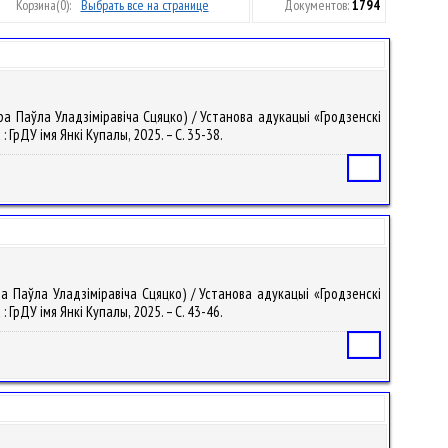
Корзина
(0):
Выбрать все на странице
Документов:
1794
ра Паўла Уладзіміравіча Сцяцко) / Установа адукацыі «Гродзенскі
: ГрДУ імя Янкі Купалы, 2025. – С. 35-38.
Статья
ра Паўла Уладзіміравіча Сцяцко) / Установа адукацыі «Гродзенскі
: ГрДУ імя Янкі Купалы, 2025. – С. 43-46.
Статья