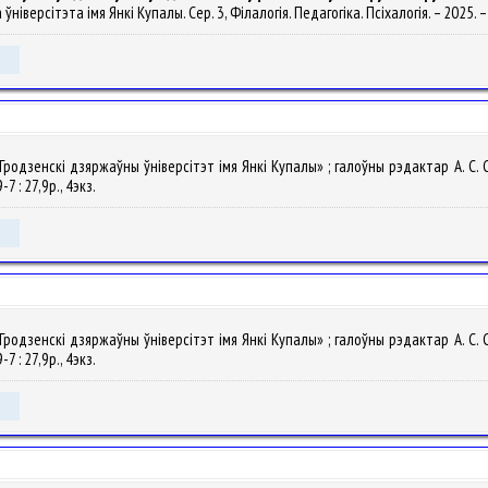
ўніверсітэта імя Янкі Купалы. Сер. 3, Філалогія. Педагогіка. Псіхалогія. – 2025. – Т
одзенскі дзяржаўны ўніверсітэт імя Янкі Купалы» ; галоўны рэдактар А. С. Садо
7 : 27,9р., 4экз.
одзенскі дзяржаўны ўніверсітэт імя Янкі Купалы» ; галоўны рэдактар А. С. Садо
7 : 27,9р., 4экз.