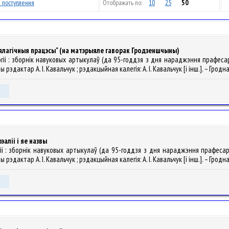
 поступления
Отображать по:
10
25
50
іялагічныя працэсы" (на матэрыяле гаворак Гродзеншчыны)
огіі : зборнік навуковых артыкулаў (да 95-годдзя з дня нараджэння прафеса
эдактар А. І. Кавальчук ; рэдакцыйная калегія: А. І. Кавальчук [і інш.]. – Гродна 
аліі і яе назвы
огіі : зборнік навуковых артыкулаў (да 95-годдзя з дня нараджэння прафеса
эдактар А. І. Кавальчук ; рэдакцыйная калегія: А. І. Кавальчук [і інш.]. – Гродна 