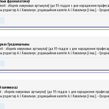
ўных фразеалагізмаў
алогіі : зборнік навуковых артыкулаў (да 95-годдзя з дня нараджэння прафес
эдактар А. І. Кавальчук ; рэдакцыйная калегія: А. І. Кавальчук [і інш.]. – Гродна 
аворках Гродзеншчыны
логіі : зборнік навуковых артыкулаў (да 95-годдзя з дня нараджэння прафеса
эдактар А. І. Кавальчук ; рэдакцыйная калегія: А. І. Кавальчук [і інш.]. – Гродна 
й залежнасці
огіі : зборнік навуковых артыкулаў (да 95-годдзя з дня нараджэння прафеса
эдактар А. І. Кавальчук ; рэдакцыйная калегія: А. І. Кавальчук [і інш.]. – Гродна 