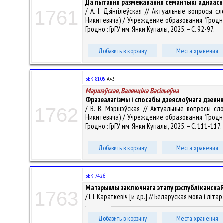
Да пытання размежавання семантыкі аднаасн
/ А. І. Дзінгілеўская // Актуальные вопрос
1761
Никитевича) / Учреждение образования "Гродне
Гродно : ГрГУ им. Янки Купалы, 2025. – С. 92-97.
Добавить в корзину
Места хранения
ББК 81.05
А43
Маршэўская, Валянцiна Васiльеўна
Фразеалагізмы і спосабы дзеяслоўнага дзеян
/ В. В. Маршэўская // Актуальные вопросы 
1762
Никитевича) / Учреждение образования "Гродне
Гродно : ГрГУ им. Янки Купалы, 2025. – С. 111-117.
Добавить в корзину
Места хранения
ББК 74.26
Матэрыялы заключнага этапу рэспубліканскай 
1763
/ І. І. Караткевіч [и др.] // Беларуская мова і літа
Добавить в корзину
Места хранения