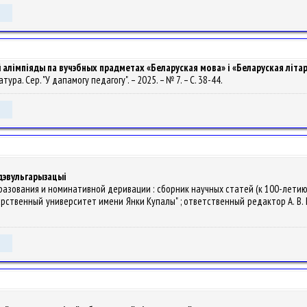
алімпіяды па вучэбных прадметах «Беларуская мова» і «Беларуская літара
ратура. Сер. "У дапамогу педагогу". – 2025. – № 7. – С. 38-44.
 дэвульгарызацыі
ообразования и номинативной деривации : сборник научных статей (к 100-ле
твенный университет имени Янки Купалы" ; ответственный редактор А. В. Никит