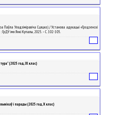
ра Паўла Уладзіміравіча Сцяцко) / Установа адукацыі «Гродзенскі
 : ГрДУ імя Янкі Купалы, 2025. – С. 102-105.
Статья
ра" (2025 год, IX клас)
Статья
ынікаў і парады (2025 год, X клас)