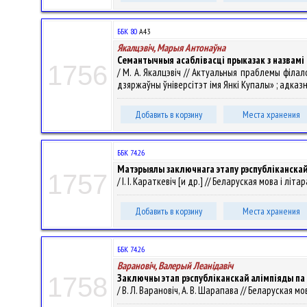
ББК 80
А43
Якалцэвіч, Марыя Антонаўна
Семантычныя асаблівасці прыказак з назвамі
1756
/ М. А. Якалцэвіч // Актуальныя праблемы філа
дзяржаўны ўніверсітэт імя Янкі Купалы» ; адказны р
Добавить в корзину
Места хранения
ББК 74.26
Матэрыялы заключнага этапу рэспубліканскай 
1757
/ І. І. Караткевіч [и др.] // Беларуская мова і літа
Добавить в корзину
Места хранения
ББК 74.26
Варановіч, Валерый Леанiдавiч
Заключны этап рэспубліканскай алімпіяды па в
1758
/ В. Л. Варановіч, А. В. Шарапава // Беларуская мов