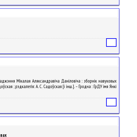
Статья
араджэння Мікалая Аляксандравіча Даніловіча : зборнік навуковых
кая ; рэдкалегія: А. С. Садоўская [і інш.]. – Гродна : ГрДУ імя Янкі
Статья
овах