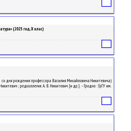
Статья
тура» (2025 год, X клас)
Статья
тию со дня рождения профессора Василия Михайловича Никитевича)
евич ; редколлегия: А. В. Никитевич [и др.]. – Гродно : ГрГУ им.
Статья