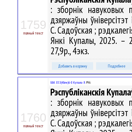
: зборнік навуковых 
дзяржаўны ўніверсітэт 
1759
С. Садоўская ; рэдкалегія
полный текст
Янкі Купалы, 2025. – 2
27,9р., 4экз.
Добавить в корзину
Подробнее
ББК 83.3(4Беи)6-8 Купала Я.
Р96
Рэспубліканскія Купала
: зборнік навуковых 
дзяржаўны ўніверсітэт 
1760
С. Садоўская ; рэдкалегія
полный текст