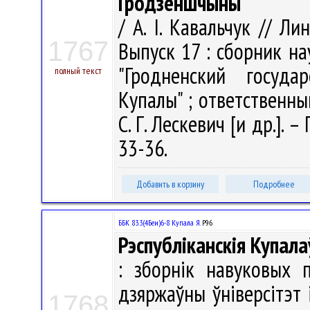
Гродзеншчыны
/ А. І. Кавальчук // Л
1767
Выпуск 17 : сборник н
"Гродненский госуда
полный текст
Купалы" ; ответственный
С. Г. Лескевич [и др.]. –
33-36.
Добавить в корзину
Подробнее
ББК 83.3(4Беи)6-8 Купала Я.
Р96
Рэспубліканскія Купала
: зборнік навуковых 
дзяржаўны ўніверсітэт 
1768