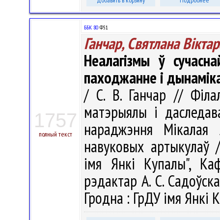
Добавить в корзину
Подробнее
ББК 80
Ф51
Ганчар, Святлана Вікта
Неалагізмы ў сучасна
паходжанне і дынамік
/ С. В. Ганчар // Філ
матэрыялы і даследав
1757
нараджэння Мікалая А
полный текст
навуковых артыкулаў /
імя Янкі Купалы", Ка
рэдактар А. С. Садоўская
Гродна : ГрДУ імя Янкі К