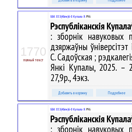
Добавить в корзину
Подробнее
ББК 83.3(4Беи)6-8 Купала Я.
Р96
Рэспубліканскія Купала
: зборнік навуковых 
дзяржаўны ўніверсітэт 
1770
С. Садоўская ; рэдкалегія
полный текст
Янкі Купалы, 2025. – 2
27,9р., 4экз.
Добавить в корзину
Подробнее
ББК 83.3(4Беи)6-8 Купала Я.
Р96
Рэспубліканскія Купала
: зборнік навуковых 