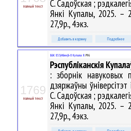
С. Садоўская ; рэдкалегія
полный текст
Янкі Купалы, 2025. – 2
27,9р., 4экз.
Добавить в корзину
Подробнее
ББК 83.3(4Беи)6-8 Купала Я.
Р96
Рэспубліканскія Купала
: зборнік навуковых 
дзяржаўны ўніверсітэт 
1769
С. Садоўская ; рэдкалегія
полный текст
Янкі Купалы, 2025. – 2
27,9р., 4экз.