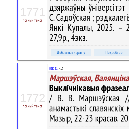
дзяржаўны ўніверсітэт 
1771
С. Садоўская ; рэдкалегія
полный текст
Янкі Купалы, 2025. – 2
27,9р., 4экз.
Добавить в корзину
Подробнее
ББК 81.
Н17
Маршэўская, Валянцiна
Выклічнікавыя фразеал
1772
/ В. В. Маршэўская /
анамастыкі славянскіх м
полный текст
Мазыр, 22-23 красав. 201