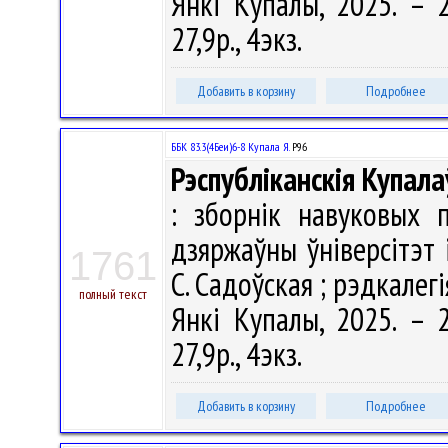
Янкі Купалы, 2025. – 2
27,9р., 4экз.
Добавить в корзину
Подробнее
ББК 83.3(4Беи)6-8 Купала Я.
Р96
Рэспубліканскія Купала
: зборнік навуковых 
дзяржаўны ўніверсітэт 
1761
С. Садоўская ; рэдкалегія
полный текст
Янкі Купалы, 2025. – 2
27,9р., 4экз.
Добавить в корзину
Подробнее