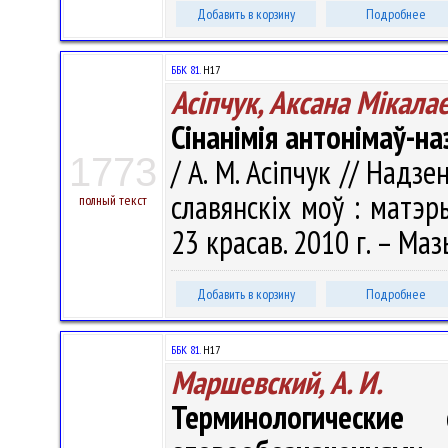
Добавить в корзину
Подробнее
ББК 81.
Н17
Асіпчук, Аксана Мікала
Сінанімія антонімаў-на
1773
/ А. М. Асіпчук // Надз
славянскіх моў : матэры
полный текст
23 красав. 2010 г. – Мазы
Добавить в корзину
Подробнее
ББК 81.
Н17
Маршевский, А. И.
Терминологические