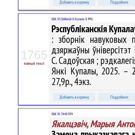
Добавить в корзину
Подробнее
ББК 83.3(4Беи)6-8 Купала Я.
Р96
Рэспубліканскія Купала
: зборнік навуковых 
дзяржаўны ўніверсітэт 
1765
С. Садоўская ; рэдкалегія
полный текст
Янкі Купалы, 2025. – 2
27,9р., 4экз.
Добавить в корзину
Подробнее
ББК 81:74.48
Л59
Якалцэвіч, Марыя Анто
Замена прыказкавага 