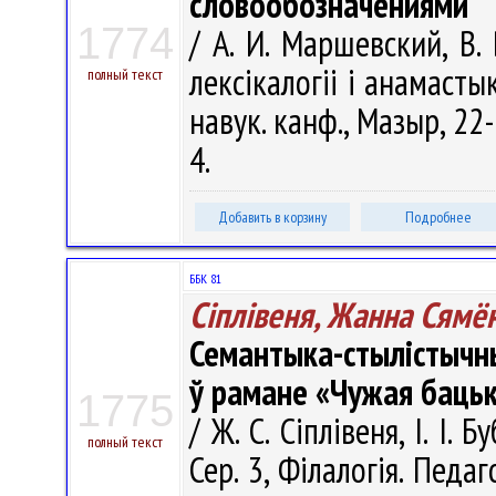
словообозначениями
1774
/ А. И. Маршевский, В
лексікалогіі і анамасты
полный текст
навук. канф., Мазыр, 22-
4.
Добавить в корзину
Подробнее
ББК 81
Сіплівеня, Жанна Сямё
Семантыка-стылістычн
ў рамане «Чужая баць
1775
/ Ж. С. Сіплівеня, І. І. 
полный текст
Сер. 3, Філалогія. Педаг