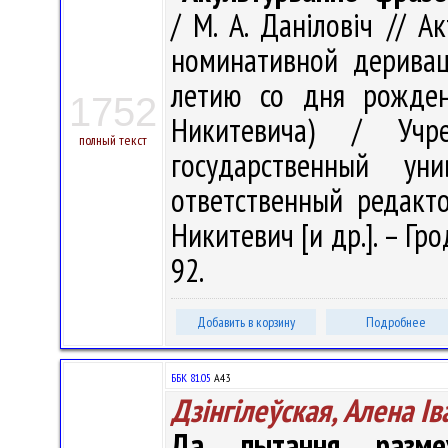
/ М. А. Даніловіч // 
номинативной деривац
летию со дня рожден
1752
Никитевича) / Учре
полный текст
государственный у
ответственный редактор
Никитевич [и др.]. – Гро
92.
Добавить в корзину
Подробнее
ББК 81.05
А43
Дзінгілеўская, Алена І
Да пытання размеж