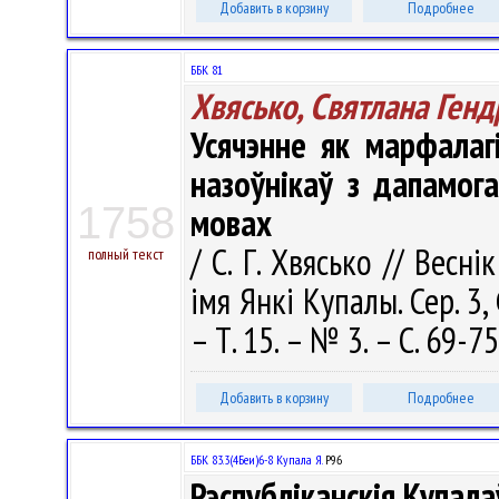
Добавить в корзину
Подробнее
ББК 81
Хвясько, Святлана Ген
Усячэнне як марфалаг
назоўнікаў з дапамога
1758
мовах
/ С. Г. Хвясько // Весн
полный текст
імя Янкі Купалы. Сер. 3, 
– Т. 15. – № 3. – С. 69-75
Добавить в корзину
Подробнее
ББК 83.3(4Беи)6-8 Купала Я.
Р96
Рэспубліканскія Купала