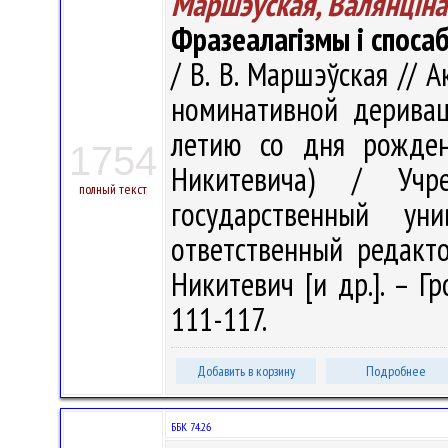
Маршэўская, Валянцiна
Фразеалагізмы і споса
/ В. В. Маршэўская // 
номинативной деривац
летию со дня рожден
1754
Никитевича) / Учре
полный текст
государственный у
ответственный редактор
Никитевич [и др.]. – Гр
111-117.
Добавить в корзину
Подробнее
ББК 74.26