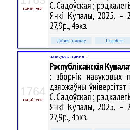
1763
С. Садоўская ; рэдкалегія
полный текст
Янкі Купалы, 2025. – 2
27,9р., 4экз.
Добавить в корзину
Подробнее
ББК 83.3(4Беи)6-8 Купала Я.
Р96
Рэспубліканскія Купала
: зборнік навуковых 
дзяржаўны ўніверсітэт 
1764
С. Садоўская ; рэдкалегія
полный текст
Янкі Купалы, 2025. – 2
27,9р., 4экз.