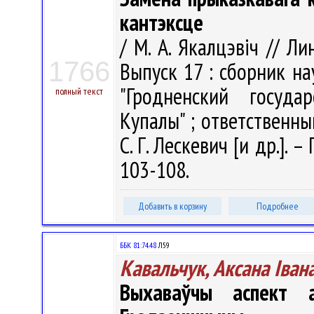
кантэксце
/ М. А. Якалцэвіч // Л
1766
Выпуск 17 : сборник н
"Гродненский госуда
полный текст
Купалы" ; ответственный
С. Г. Лескевич [и др.]. –
103-108.
Добавить в корзину
Подробнее
ББК 81:74.48
Л59
Кавальчук, Аксана Іван
Выхаваўчы аспект ан