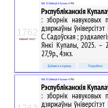
ББК 83.3(4Беи)6-8 Купала Я.
Р96
Рэспубліканскія Купала
: зборнік навуковых 
дзяржаўны ўніверсітэт 
1762
С. Садоўская ; рэдкалегія
полный текст
Янкі Купалы, 2025. – 2
27,9р., 4экз.
Добавить в корзину
Подробнее
ББК 83.3(4Беи)6-8 Купала Я.
Р96
Рэспубліканскія Купала
: зборнік навуковых 
дзяржаўны ўніверсітэт 