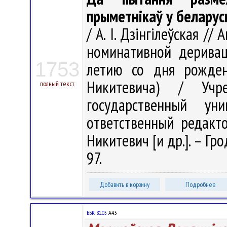
прыметнікаў у беларус
/ А. І. Дзінгілеўская /
номинативной деривац
1753
летию со дня рожден
Никитевича) / Учре
полный текст
государственный у
ответственный редактор
Никитевич [и др.]. – Гро
97.
Добавить в корзину
Подробнее
ББК 81.05
А43