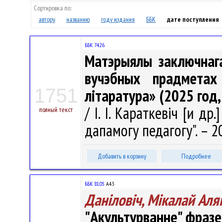
Сортировка по:
автору
названию
году издания
ББК
дате поступления
ББК 74.26
Матэрыялы заключнага
вучэбных прадметах
1751
літаратура» (2025 год,
/ І. І. Караткевіч [и др.
полный текст
дапамогу педагогу". – 20
Добавить в корзину
Подробнее
ББК 81.05
А43
Даніловіч, Мікалай Аля
"Акультурванне" фразе