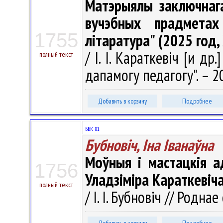
Матэрыялы заключнага
вучэбных прадметах
1755
літаратура" (2025 год, 
/ І. І. Караткевіч [и др.
полный текст
дапамогу педагогу". – 20
Добавить в корзину
Подробнее
ББК 81
Бубновіч, Іна Іванаўна
Моўныя i мастацкія а
1756
Уладзіміра Караткевіч
полный текст
/ І. І. Бубновіч // Родна