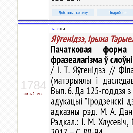
Добавить в корзину
Подробнее
ББК 80.
Ф51
Яўгенідзэ, Ірына Тарые
Пачатковая форма 
фразеалагізма ў слоўн
/ І. Т. Яўгенідзэ // Ф
(матэрыялы і даследав
1784
Вып. 6. Да 125-годдзя з
полный текст
адукацыі "Гродзенскі д
адказны рэд. М. А. Даніл
Рэдкал.: І. М. Хлусевіч
2017. – С. 88-94.