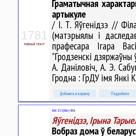
Граматычная характар
артыкуле
/ І. Т. Яўгенідзэ // Ф
1781
(матэрыялы і даследава
прафесара Ігара Вас
полный текст
"Гродзенскі дзяржаўны ўн
А. Даніловіч, А. Э. Сабуц
Гродна : ГрДУ імя Янкі К
Добавить в корзину
Подробнее
ББК 83.3(4Беі)
B56
Яўгенідзэ, Ірына Тарые
Вобраз дома ў беларус