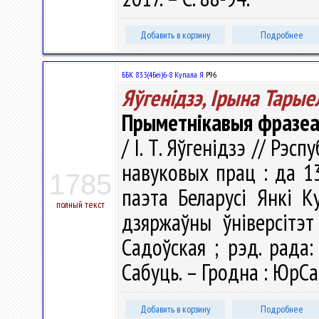
Добавить в корзину
Подробнее
ББК 83.3(4Беі)6-8 Купала Я.
Р96
Яўгенідзэ, Ірына Тарые
Прыметнікавыя фразеал
/ І. Т. Яўгенідзэ // Рэс
навуковых прац : да 1
1785
паэта Беларусі Янкі К
полный текст
дзяржаўны ўніверсітэт 
Садоўская ; рэд. рада: 
Сабуць. – Гродна : ЮрСа
Добавить в корзину
Подробнее