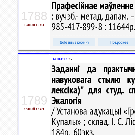
Прафесійнае маўленне 
1788
: вучэб.- метад. дапам. –
985-417-899-8 : 11644р.
полный текст
Добавить в корзину
Подробнее
ББК 81.411.3
З15
Заданні да практычн
навуковага стылю ку
лексіка)" для студ. сп
1789
Экалогія
/ Установа адукацыі «Гр
полный текст
Купалы» ; склад. І. С. Лі
184р., 60экз.