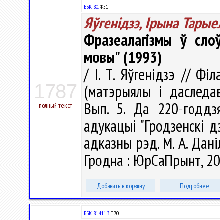
ББК 80.
Ф51
Яўгенідзэ, Ірына Тарые
Фразеалагізмы ў сло
мовы" (1993)
/ І. Т. Яўгенідзэ // Ф
1787
(матэрыялы і даследав
Вып. 5. Да 220-годдз
полный текст
адукацыі "Гродзенскі д
адказны рэд. М. А. Даніло
Гродна : ЮрСаПрынт, 201
Добавить в корзину
Подробнее
ББК 81.411.3
П70