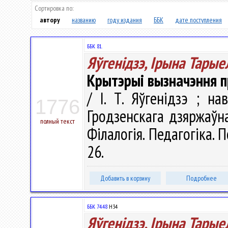
Сортировка по:
автору
названию
году издания
ББК
дате поступления
ББК 81.
Яўгенідзэ, Ірына Тарые
Крытэрыі вызначэння 
/ І. Т. Яўгенідзэ ; на
1776
Гродзенскага дзяржаўнаг
полный текст
Філалогія. Педагогіка. Пс
26.
Добавить в корзину
Подробнее
ББК 74.48
Н34
Яўгенідзэ, Ірына Тарые