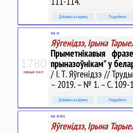
111-114.
Добавить в корзину
Подробнее
ББК 81.
Яўгенідзэ, Ірына Тарые
Прыметнікавыя фразе
1780
прыназоўнікам" у бела
/ І. Т. Яўгенідзэ // Тру
полный текст
– 2019. – № 1. – С. 109-
Добавить в корзину
Подробнее
ББК 80.
Ф51
Яўгенідзэ, Ірына Тарые