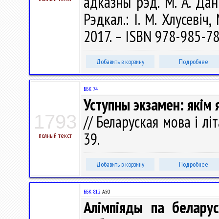
адказны рэд. М. А. Даніл
Рэдкал.: І. М. Хлусевіч
2017. – ISBN 978-985-78
Добавить в корзину
Подробнее
ББК 74.
Уступны экзамен: якім
1793
// Беларуская мова і лі
39.
полный текст
Добавить в корзину
Подробнее
ББК 81.2
А50
Алімпіяды па беларус