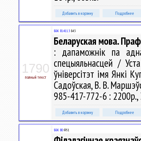
Добавить в корзину
Подробнее
ББК 81.411.3
Б43
Беларуская мова. Праф
: дапаможнік па адн
спецыяльнасцей / Уст
1790
ўніверсітэт імя Янкі Купа
полный текст
Садоўская, В. В. Маршэўс
985-417-772-6 : 2200р.,
Добавить в корзину
Подробнее
ББК 80.
Ф51
Філалагічнае краязна