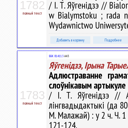
1782
/ І. Т. Яўгенідзэ // Bial
w Bialymstoku ; rada na
полный текст
Wydawnictwo Uniwersytet
Добавить в корзину
Подробнее
ББК 81.411.3
А43
Яўгенідзэ, Ірына Тарые
Адлюстраванне грама
слоўнікавым артыкуле
1783
/ І. Т. Яўгенідзэ //
лінгвадыдактыкі (да 80
полный текст
М. Малажай) : у 2 ч. Ч. 1 
121-124.