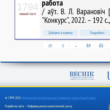
работа
1794
/ аўт. В. Л. Варановіч
полный текст
"Конкурс", 2022. – 192 с.
Добавить в корзину
Подробнее
<<
<
...
64
65
© 1999-2026,
Гродненский государственный университет имени Янки Купалы
Разработка сайта — Информационно-аналитический центр