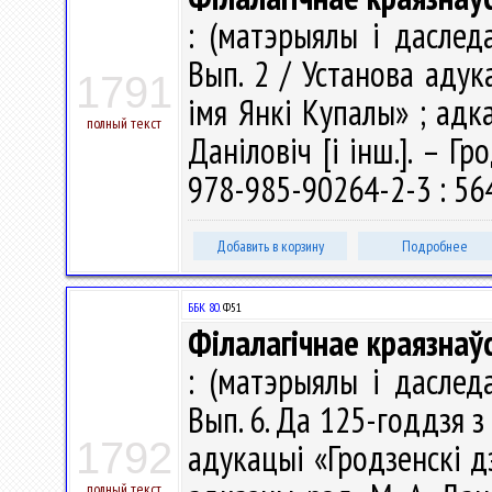
: (матэрыялы і даследа
Вып. 2 / Установа адук
1791
імя Янкі Купалы» ; адка
полный текст
Даніловіч [і інш.]. – Г
978-985-90264-2-3 : 564
Добавить в корзину
Подробнее
ББК 80.
Ф51
Філалагічнае краязна
: (матэрыялы і даследа
Вып. 6. Да 125-годдзя з
1792
адукацыі «Гродзенскі д
полный текст