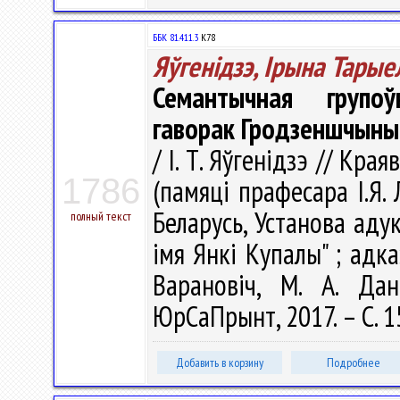
ББК 81.411.3
К78
Яўгенідзэ, Ірына Тарые
Семантычная групоў
гаворак Гродзеншчыны
/ І. Т. Яўгенідзэ // Края
1786
(памяці прафесара І.Я.
Беларусь, Установа аду
полный текст
імя Янкі Купалы" ; адказ
Варановiч, М. А. Дан
ЮрСаПрынт, 2017. – С. 
Добавить в корзину
Подробнее