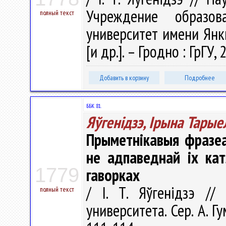
Учреждение образова
полный текст
университет имени Янки 
[и др.]. – Гродно : ГрГУ,
Добавить в корзину
Подробнее
ББК 81.
Яўгенідзэ, Ірына Тарые
Прыметнікавыя фразеа
не адпаведнай іх кат
1779
гаворках
/ І. Т. Яўгенідзэ //
полный текст
университета. Сер. A. Г