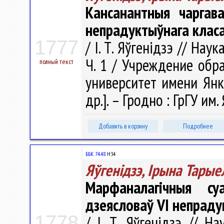
Кансанантныя чаргав
непрадуктыўнага клас
1777
/ І. Т. Яўгенідзэ // Нау
Ч. 1 / Учреждение обр
полный текст
университет имени Янки 
др.]. – Гродно : ГрГУ им
Добавить в корзину
Подробнее
ББК 74.48
Н34
Яўгенідзэ, Ірына Тарые
Марфаналагічныя су
дзеясловаў VI непраду
1778
/ І. Т. Яўгенідзэ // На