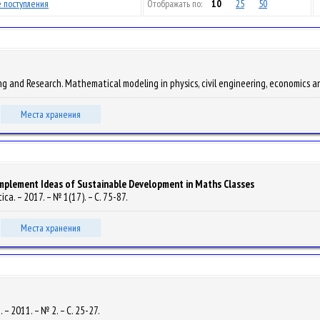
 поступления
Отображать по:
10
25
50
g and Research. Mathematical modeling in physics, civil engineering, economics and
Места хранения
Implement Ideas of Sustainable Development in Maths Classes
ca. – 2017. – № 1(17). – С. 75-87.
Места хранения
– 2011. – № 2. – С. 25-27.