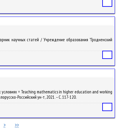
Статья
борник научных статей / Учреждение образования "Гродненский
Статья
условиях = Teaching mathematics in higher education and working
елорусско-Российский ун-т, 2021. – С. 117-120.
Статья
>
>>