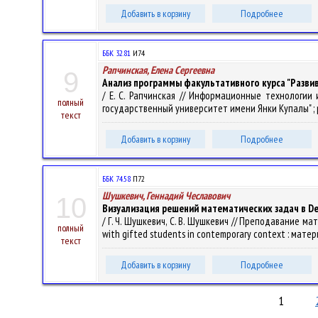
Добавить в корзину
Подробнее
ББК 32.81
И74
Рапчинская, Елена Сергеевна
9
Анализ программы факультативного курса "Разв
/ Е. С. Рапчинская // Информационные технологи
полный
государственный университет имени Янки Купалы" ; ред. 
текст
Добавить в корзину
Подробнее
ББК 74.58
П72
Шушкевич, Геннадий Чеславович
10
Визуализация решений математических задач в De
/ Г. Ч. Шушкевич, С. В. Шушкевич // Преподавание 
полный
with gifted students in contemporary context : матер
текст
Добавить в корзину
Подробнее
1