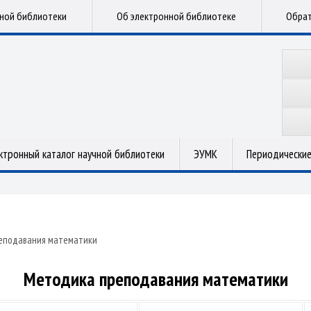
чной библиотеки
Об электронной библиотеке
Обрат
ктронный каталог научной библиотеки
ЭУМК
Периодические
еподавания математики
Методика преподавания математики