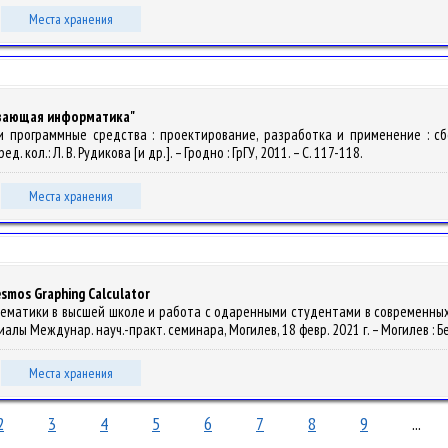
Места хранения
ивающая информатика"
и и программные средства : проектирование, разработка и применение : с
кол.: Л. В. Рудикова [и др.]. – Гродно : ГрГУ, 2011. – С. 117-118.
Места хранения
smos Graphing Calculator
математики в высшей школе и работа с одаренными студентами в современных 
иалы Междунар. науч.-практ. семинара, Могилев, 18 февр. 2021 г. – Могилев : Б
Места хранения
2
3
4
5
6
7
8
9
...