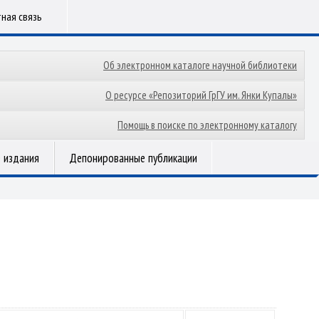
ная связь
Об электронном каталоге научной библиотеки
О ресурсе «Репозиторий ГрГУ им. Янки Купалы»
Помощь в поиске по электронному каталогу
 издания
Депонированные публикации