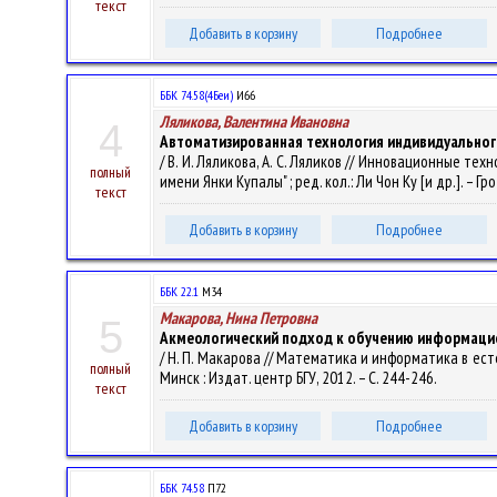
текст
Добавить в корзину
Подробнее
ББК 74.58(4Беи)
И66
Ляликова, Валентина Ивановна
4
Автоматизированная технология индивидуального
/ В. И. Ляликова, А. С. Ляликов // Инновационные 
полный
имени Янки Купалы" ; ред. кол.: Ли Чон Ку [и др.]. – Грод
текст
Добавить в корзину
Подробнее
ББК 22.1
М34
Макарова, Нина Петровна
5
Акмеологический подход к обучению информаци
/ Н. П. Макарова // Математика и информатика в е
полный
Минск : Издат. центр БГУ, 2012. – С. 244-246.
текст
Добавить в корзину
Подробнее
ББК 74.58
П72