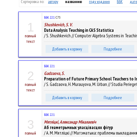
Сортировка по:
автору
названию
году издания
ББК
дате
ББК 22.1
C73
1
Shushkevich, S. V.
Data Analysis Teaching in CAS Statistica
/ S. Shushkevich // Computer Algebra Systems in Teachin
полный
текст
Добавить в корзину
Подробнее
ББК 22.1
2
Gadzaova, S.
Preparation of Future Primary School Teachers to 
/ S. Gadzaova, H. Murauyova, M. Urban // Studia Periegeti
полный
текст
Добавить в корзину
Подробнее
ББК 22.1
3
Мятліцкі, Аляксандр Мікалаевіч
Аб геаметрычных уласцівасцях фігур
/ А. М. Мятліцкі // Матэматыка: праблемы выкладання. 
полный