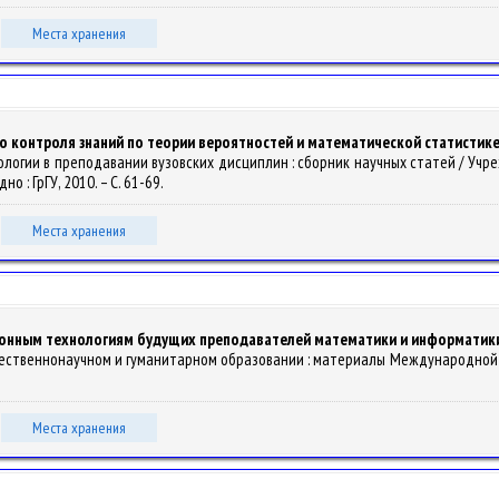
Места хранения
 контроля знаний по теории вероятностей и математической статистик
технологии в преподавании вузовских дисциплин : сборник научных статей / 
но : ГрГУ, 2010. – С. 61-69.
Места хранения
онным технологиям будущих преподавателей математики и информатик
стественнонаучном и гуманитарном образовании : материалы Международной н
Места хранения