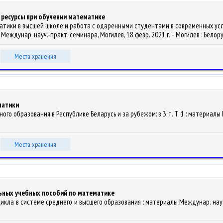
 ресурсы при обучении математике
ематики в высшей школе и работа с одаренными студентами в современных усло
Междунар. науч.-практ. семинара, Могилев, 18 февр. 2021 г. – Могилев : Белору
Места хранения
матики
го образования в Республике Беларусь и за рубежом: в 3 т. Т. 1 : материалы III
Места хранения
ьных учебных пособий по математике
цикла в системе среднего и высшего образования : материалы Междунар. науч.-