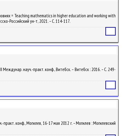
виях = Teaching mathematics in higher education and working with
сско-Российский ун-т, 2021. – С. 114-117.
Статья
 Междунар. науч.-практ. конф., Витебск. – Витебск : 2016. – С. 249-
Статья
практ. конф., Могилев, 16-17 мая 2012 г. – Могилев : Могилевский