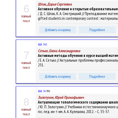
Шпак, Дарья Сергеевна
6
Активное обучение и открытые образовательные
/ Д. С. Шпак, К. А. Смотрицкий // Преподавание мат
полный
gifted students in contemporary context : материалы 
текст
Добавить в корзину
Подробнее
ББК 74.5
Сетько, Елена Александровна
7
Активные методы обучения в курсе высшей мате
/ Е. А. Сетько // Актуальные проблемы профессионально
полный
251.
текст
Добавить в корзину
Подробнее
ББК 74.
У91
Золотухин, Юрий Прокофьевич
8
Актуализация топологического содержания школ
/ Ю. П. Золотухин // Учебники естественнонаучного 
полный
гос. пед. ин-т им. А. А. Кулешова, 2012. – С. 55-57.
текст