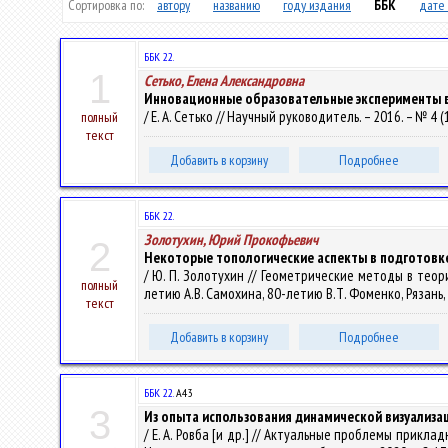
Сортировка по:
автору
названию
году издания
ББК
дате 
ББК 22.
1
Сетько, Елена Александровна
Инновационные образовательные эксперименты 
/ Е. А. Сетько // Научный руководитель. – 2016. – № 4 (1
полный
текст
Добавить в корзину
Подробнее
ББК 22.
Золотухин, Юрий Прокофьевич
2
Некоторые топологические аспекты в подготовк
/ Ю. П. Золотухин // Геометрические методы в теор
полный
летию А.В. Самохина, 80-летию В.Т. Фоменко, Рязань, 25-
текст
Добавить в корзину
Подробнее
ББК 22.
А43
3
Из опыта использования динамической визуализа
/ Е. А. Ровба [и др.] // Актуальные проблемы прик