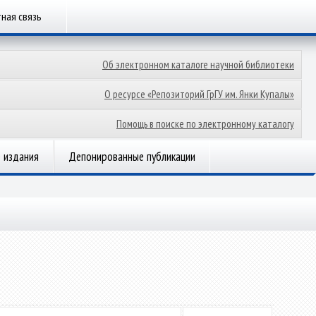
ная связь
Об электронном каталоге научной библиотеки
О ресурсе «Репозиторий ГрГУ им. Янки Купалы»
Помощь в поиске по электронному каталогу
 издания
Депонированные публикации