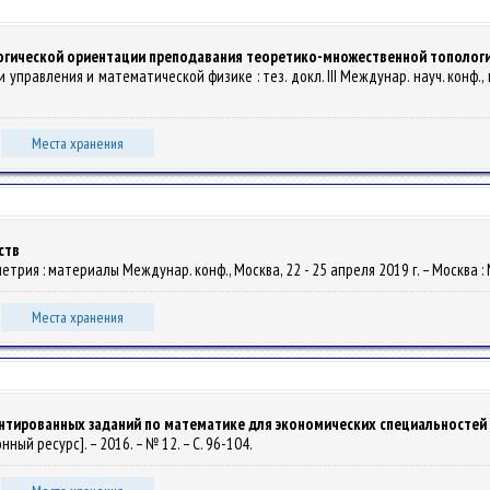
огической ориентации преподавания теоретико-множественной тополог
 управления и математической физике : тез. докл. III Междунар. науч. конф., п
Места хранения
ств
етрия : материалы Междунар. конф., Москва, 22 - 25 апреля 2019 г. – Москва : М
Места хранения
нтированных заданий по математике для экономических специальностей
онный ресурс]. – 2016. – № 12. – С. 96-104.