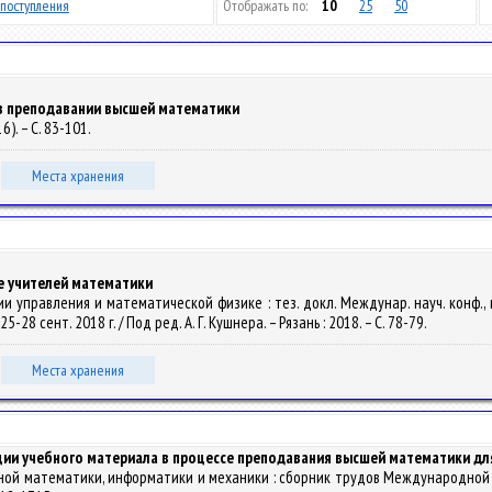
поступления
Отображать по:
10
25
50
в преподавании высшей математики
6). – С. 83-101.
Места хранения
е учителей математики
ии управления и математической физике : тез. докл. Междунар. науч. конф., 
28 сент. 2018 г. / Под ред. А. Г. Кушнера. – Рязань : 2018. – С. 78-79.
Места хранения
ции учебного материала в процессе преподавания высшей математики дл
ладной математики, информатики и механики : сборник трудов Международной 