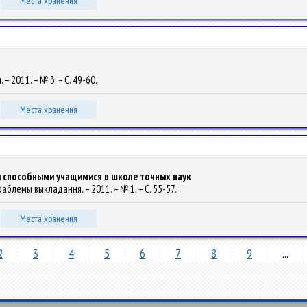
Места хранения
– 2011. – № 3. – С. 49-60.
Места хранения
и способными учащимися в школе точных наук
раблемы выкладання. – 2011. – № 1. – С. 55-57.
Места хранения
2
3
4
5
6
7
8
9
...