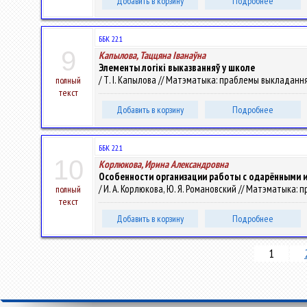
Добавить в корзину
Подробнее
ББК 22.1
9
Капылова, Таццяна Iванаўна
Элементы логікі выказванняў у школе
/ Т. I. Капылова // Матэматыка: праблемы выкладання. 
полный
текст
Добавить в корзину
Подробнее
ББК 22.1
10
Корлюкова, Ирина Александровна
Особенности организации работы с одарёнными 
/ И. А. Корлюкова, Ю. Я. Романовский // Матэматыка: п
полный
текст
Добавить в корзину
Подробнее
1