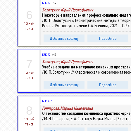
ББК 22.
Г35
Золотухин, Юрий Прокофьевич
6
Некоторые направления профессионально-педаг
/ Ю. П. Золотухин // Геометрические методы в теории
полный
Рязань : Ряз. гос. ун-т имени С.А. Есенина, 2021. – С. 67.
текст
Добавить в корзину
Подробнее
ББК 22.
К47
7
Золотухин, Юрий Прокофьевич
Учебные задачи на материале конечных простран
/ Ю. П. Золотухин // Классическая и современная геом
полный
текст
Добавить в корзину
Подробнее
ББК 22..1
8
Гончарова, Марина Николаевна
О технологии создания комплекса практико-орие
/ М. Н. Гончарова, Е. А. Сетько // Наука. Мысль. [Электр
полный
текст