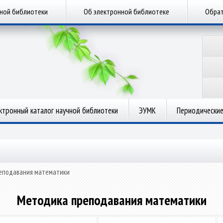
чной библиотеки
Об электронной библиотеке
Обрат
ктронный каталог научной библиотеки
ЭУМК
Периодические
еподавания математики
Методика преподавания математики