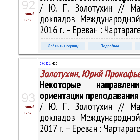
92
/ Ю. П. Золотухин // Ма
полный
докладов Международной 
текст
2016 г. – Ереван : Чартараге
Добавить в корзину
Подробнее
ББК 22.1
М23
Золотухин, Юрий Прокофь
Некоторые направления
ориентации преподавания
93
/ Ю. П. Золотухин // Ма
полный
текст
докладов Международной 
2017 г. – Ереван : Чартарагет