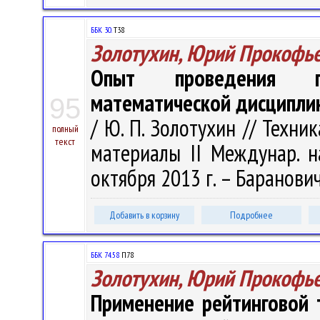
ББК 30.
Т38
Золотухин, Юрий Прокофь
Опыт проведения пи
математической дисципли
95
/ Ю. П. Золотухин // Техни
полный
текст
материалы II Междунар. на
октября 2013 г. – Барановичи
Добавить в корзину
Подробнее
ББК 74.58
П78
Золотухин, Юрий Прокофь
Применение рейтинговой 