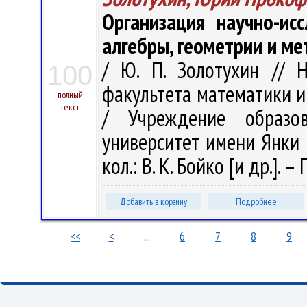
Организация научно-ис
алгебры, геометрии и м
/ Ю. П. Золотухин // 
100
факультета математики и
полный
текст
/ Учреждение образов
университет имени Янки Ку
кол.: В. К. Бойко [и др.]. – 
Добавить в корзину
Подробнее
<<
<
...
6
7
8
9