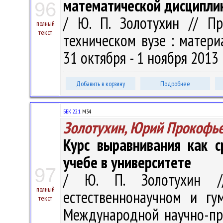
математической дисципли
96
/ Ю. П. Золотухин // П
полный
текст
техническом вузе : материал
31 октября - 1 ноября 2013 г
Добавить в корзину
Подробнее
ББК 22.1
М34
Золотухин, Юрий Прокофь
Курс выравнивания как с
учебе в университете
97
/ Ю. П. Золотухин /
полный
естественнонаучном и гу
текст
Международной научно-пра