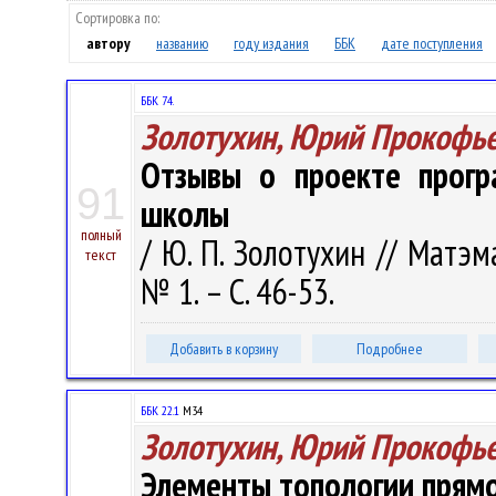
Сортировка по:
автору
названию
году издания
ББК
дате поступления
ББК 74.
Золотухин, Юрий Прокофь
Отзывы о проекте прогр
91
школы
полный
/ Ю. П. Золотухин // Матэ
текст
№ 1. – С. 46-53.
Добавить в корзину
Подробнее
ББК 22.1
М34
Золотухин, Юрий Прокофь
Элементы топологии прямо