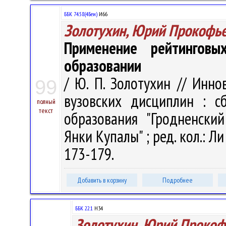
ББК 74.58(4Беи)
И66
Золотухин, Юрий Прокофь
Применение рейтингов
образовании
/ Ю. П. Золотухин // Инн
99
вузовских дисциплин : с
полный
текст
образования "Гродненски
Янки Купалы" ; ред. кол.: Ли 
173-179.
Добавить в корзину
Подробнее
ББК 22.1
Н34
Золотухин, Юрий Прокоф