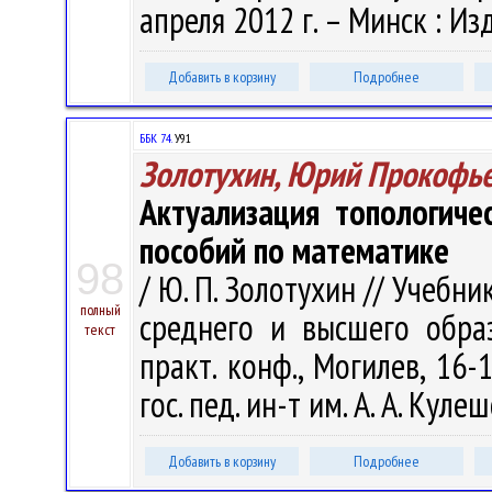
апреля 2012 г. – Минск : Изд
Добавить в корзину
Подробнее
ББК 74.
У91
Золотухин, Юрий Прокофь
Актуализация топологич
пособий по математике
98
/ Ю. П. Золотухин // Учебн
полный
среднего и высшего образ
текст
практ. конф., Могилев, 16-
гос. пед. ин-т им. А. А. Кулеш
Добавить в корзину
Подробнее