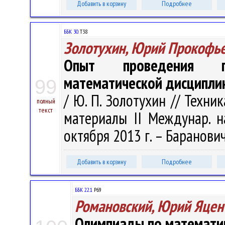
Добавить в корзину
Подробнее
ББК 30.
Т38
Золотухин, Юрий Прокофь
Опыт проведения пи
математической дисципли
99
/ Ю. П. Золотухин // Техни
полный
текст
материалы II Междунар. на
октября 2013 г. – Барановичи
Добавить в корзину
Подробнее
ББК 22.1
Р69
Романовский, Юрий Яцен
Олимпиады по математик