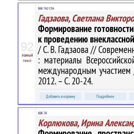
ББК 74.2
С56
Гадзаова, Светлана Виктор
Формирование готовности
к проведению внеклассно
92
/ С. В. Гадзаова // Совреме
полный
: материалы Всероссийско
текст
международным участием / о
2012. – С. 20-24.
Добавить в корзину
Подробнее
ББК 74.
Корлюкова, Ирина Алексан
Формирование пространс