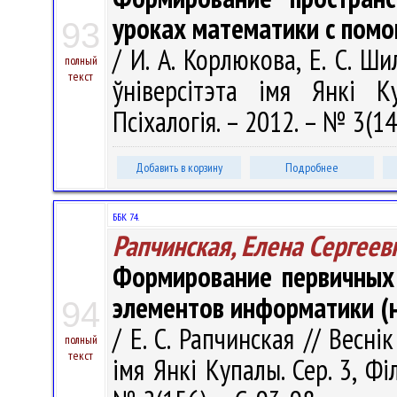
уроках математики с пом
93
/ И. А. Корлюкова, Е. С. Ш
полный
текст
ўніверсітэта імя Янкі Ку
Псіхалогія. – 2012. – № 3(14
Добавить в корзину
Подробнее
ББК 74.
Рапчинская, Елена Сергеев
Формирование первичных
элементов информатики (
94
/ Е. С. Рапчинская // Весн
полный
текст
імя Янкі Купалы. Сер. 3, Філ