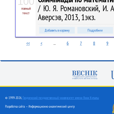
100
/ Ю. Я. Романовский, И. 
полный
текст
Аверсэв, 2013, 1экз.
Добавить в корзину
Подробнее
<<
<
...
6
7
8
9
© 1999-2026,
Гродненский государственный университет имени Янки Купалы
Разработка сайта — Информационно-аналитический центр