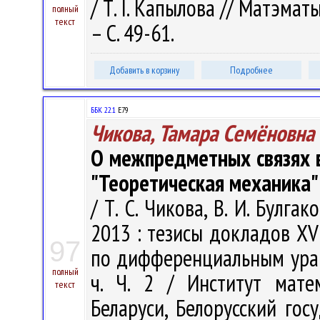
/ Т. I. Капылова // Матэмат
полный
текст
– С. 49-61.
Добавить в корзину
Подробнее
ББК 22.1
Е79
Чикова, Тамара Семёновна
О межпредметных связях в
"Теоретическая механика"
/ Т. С. Чикова, В. И. Булга
2013 : тезисы докладов X
97
по дифференциальным уравне
полный
ч. Ч. 2 / Институт мат
текст
Беларуси, Белорусский гос