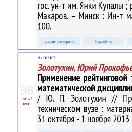
гос. ун-т им. Янки Купалы ; р
Макаров. – Минск : Ин-т м
100.
Добавить в корзину
Подробнее
ББК 74.58
П78
Золотухин, Юрий Прокофь
Применение рейтинговой 
математической дисципли
98
/ Ю. П. Золотухин // П
полный
текст
техническом вузе : материал
31 октября - 1 ноября 2013 г