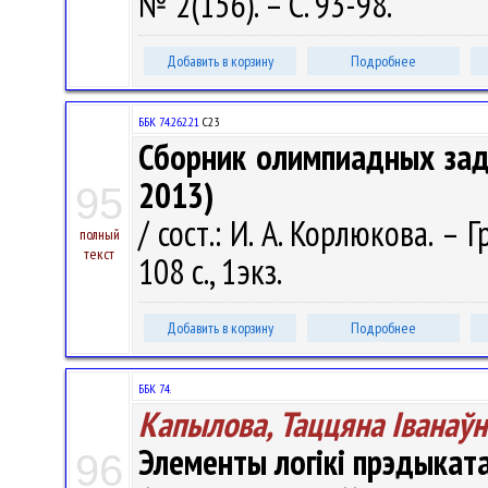
№ 2(156). – С. 93-98.
Добавить в корзину
Подробнее
ББК 74.262.21
С23
Сборник олимпиадных зада
2013)
95
/ сост.: И. А. Корлюкова. –
полный
текст
108 с., 1экз.
Добавить в корзину
Подробнее
ББК 74.
Капылова, Таццяна Iванаўн
Элементы логікі прэдыкат
96