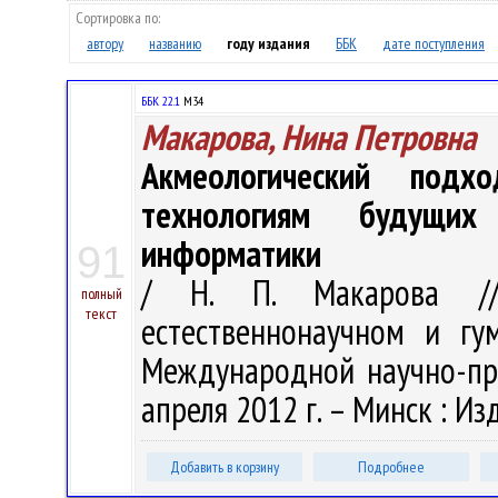
Сортировка по:
автору
названию
году издания
ББК
дате поступления
ББК 22.1
М34
Макарова, Нина Петровна
Акмеологический под
технологиям будущих
информатики
91
/ Н. П. Макарова /
полный
текст
естественнонаучном и гу
Международной научно-пра
апреля 2012 г. – Минск : Изд
Добавить в корзину
Подробнее