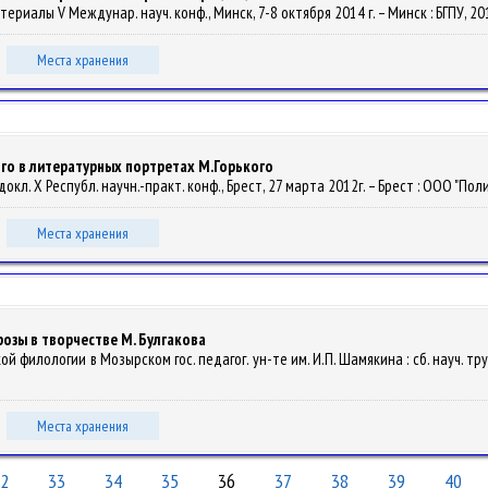
териалы V Междунар. науч. конф., Минск, 7-8 октября 2014 г. – Минск : БГПУ, 201
Места хранения
о в литературных портретах М.Горького
докл. Х Республ. научн.-практ. конф., Брест, 27 марта 2012г. – Брест : ООО "Поли
Места хранения
зы в творчестве М. Булгакова
кой филологии в Мозырском гос. педагог. ун-те им. И.П. Шамякина : сб. науч. труд
Места хранения
2
33
34
35
36
37
38
39
40