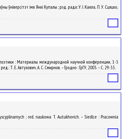
ы ўнiверсітэт iмя Янкі Купалы ; рэд. рада: У. I. Каяла, П. У. Сцяцко,
Статья
 поэтики : Материалы международной научной конференции, 1-3
 Т. Е. Автухович, А. С. Смирнов. – Гродно : ГрГУ, 2003. – С. 29-33.
Статья
scyplinarnych ; red. naukowa T. Autukhovich. – Siedlce : Pracownia
Статья