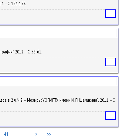
4. – С. 153-157.
Статья
графия", 2012. – С. 58-61.
Статья
ов: в 2 ч. Ч.2. – Мозырь : УО "МГПУ имени И. П. Шамякина", 2011. – С.
Статья
41
...
>
>>