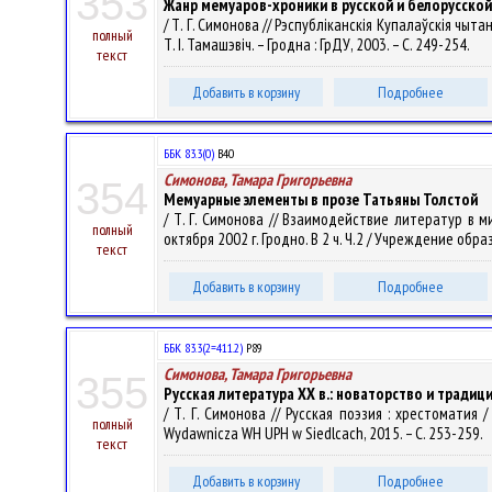
353
Жанр мемуаров-хроники в русской и белорусской
/ Т. Г. Симонова // Рэспубліканскія Купалаўскія чытан
полный
Т. І. Тамашэвіч. – Гродна : ГрДУ, 2003. – С. 249-254.
текст
Добавить в корзину
Подробнее
ББК 83.3(0)
В40
Симонова, Тамара Григорьевна
354
Мемуарные элементы в прозе Татьяны Толстой
/ Т. Г. Симонова // Взаимодействие литератур в
полный
октября 2002 г. Гродно. В 2 ч. Ч.2 / Учреждение образ
текст
Добавить в корзину
Подробнее
ББК 83.3(2=411.2)
Р89
Симонова, Тамара Григорьевна
355
Русская литература ХХ в.: новаторство и традиц
/ Т. Г. Симонова // Русская поэзия : хрестоматия / 
полный
Wydawnicza WH UPH w Siedlcach, 2015. – С. 253-259.
текст
Добавить в корзину
Подробнее