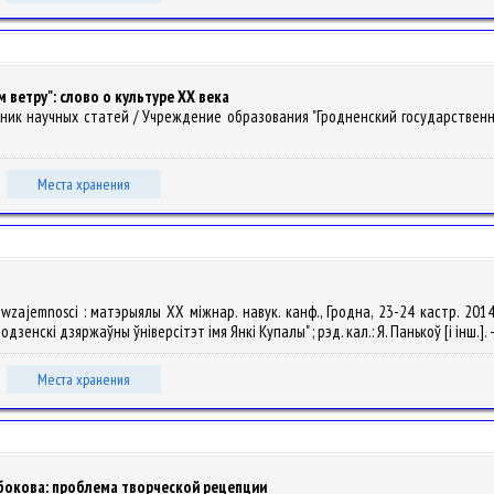
 ветру": слово о культуре ХХ века
борник научных статей / Учреждение образования "Гродненский государственны
Места хранения
 wzajemnosci : матэрыялы ХХ міжнар. навук. канф., Гродна, 23-24 кастр. 201
дзенскі дзяржаўны ўніверсітэт імя Янкі Купалы" ; рэд. кал.: Я. Панькоў [і інш.].
Места хранения
Набокова: проблема творческой рецепции