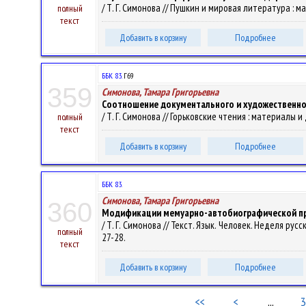
/ Т. Г. Симонова // Пушкин и мировая литература : ма
полный
текст
Добавить в корзину
Подробнее
ББК 83.
Г69
359
Симонова, Тамара Григорьевна
Соотношение документального и художественног
/ Т. Г. Симонова // Горьковские чтения : материалы и 
полный
текст
Добавить в корзину
Подробнее
ББК 83.
Симонова, Тамара Григорьевна
360
Модификации мемуарно-автобиографической про
/ Т. Г. Симонова // Текст. Язык. Человек. Неделя русс
полный
27-28.
текст
Добавить в корзину
Подробнее
<<
<
...
3