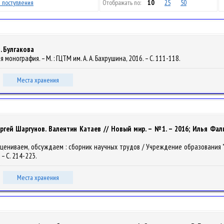
 поступления
Отображать по:
10
25
50
. Булгакова
 монография. – М. : ГЦТМ им. А. А. Бахрушина, 2016. – С. 111-118.
Места хранения
ергей Шаргунов. Валентин Катаев // Новый мир. – №1. – 2016; Илья Фа
, оцениваем, обсуждаем : сборник научных трудов / Учреждение образования
 – С. 214-223.
Места хранения