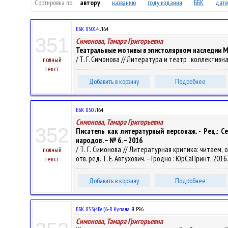
Сортировка по:
автору
названию
году издания
ББК
дате
ББК 83.014
Л64
351
Симонова, Тамара Григорьевна
Театральные мотивы в эпистолярном наследии М
/ Т. Г. Симонова // Литература и театр : коллективная
полный
текст
Добавить в корзину
Подробнее
ББК 83.0
Л64
Симонова, Тамара Григорьевна
352
Писатель как литературный персонаж. - Рец.: С
народов. – № 6. – 2016
/ Т. Г. Симонова // Литературная критика: читаем
полный
отв. ред. Т. Е. Автухович. – Гродно : ЮрСаПринт, 2016.
текст
Добавить в корзину
Подробнее
ББК 83.3(4Беі)6-8 Купала Я.
Р96
Симонова, Тамара Григорьевна