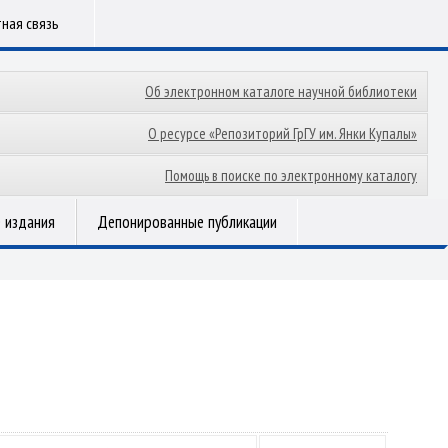
ная связь
Об электронном каталоге научной библиотеки
О ресурсе «Репозиторий ГрГУ им. Янки Купалы»
Помощь в поиске по электронному каталогу
 издания
Депонированные публикации