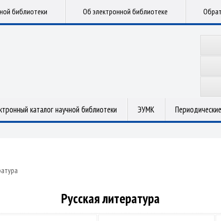
чной библиотеки
Об электронной библиотеке
Обрат
ктронный каталог научной библиотеки
ЭУМК
Периодические
ратура
Русская литература