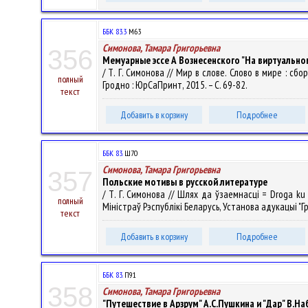
ББК 83.3
М63
Симонова, Тамара Григорьевна
356
Мемуарные эссе А Вознесенского "На виртуальном
/ Т. Г. Симонова // Мир в слове. Слово в мире : с
полный
Гродно : ЮрСаПринт, 2015. – С. 69-82.
текст
Добавить в корзину
Подробнее
ББК 83.
Ш70
Симонова, Тамара Григорьевна
357
Польские мотивы в русской литературе
/ Т. Г. Симонова // Шлях да ўзаемнасці = Droga ku
полный
Міністраў Рэспублікі Беларусь, Установа адукацыі "Гро
текст
Добавить в корзину
Подробнее
ББК 83.
П91
358
Симонова, Тамара Григорьевна
"Путешествие в Арзрум" А.С.Пушкина и "Дар" В.