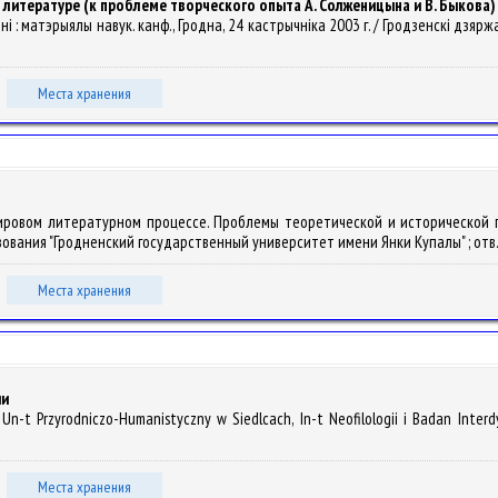
 литературе (к проблеме творческого опыта А. Солженицына и В. Быкова)
ні : матэрыялы навук. канф., Гродна, 24 кастрычніка 2003 г. / Гродзенскi дзяржаўн
Места хранения
 мировом литературном процессе. Проблемы теоретической и исторической
ования "Гродненский государственный университет имени Янки Купалы" ; отв. ред.:
Места хранения
ии
Un-t Przyrodniczo-Humanistyczny w Siedlcach, In-t Neofilologii i Badan Interdy
Места хранения