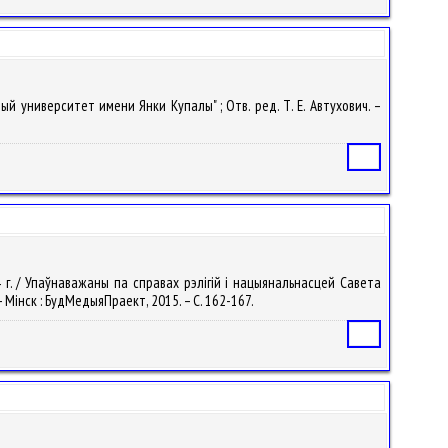
й университет имени Янки Купалы" ; Отв. ред. Т. Е. Автухович. –
Статья
4 г. / Упаўнаважаны па справах рэлігій і нацыянальнасцей Савета
 – Мінск : БудМедыяПраект, 2015. – С. 162-167.
Статья