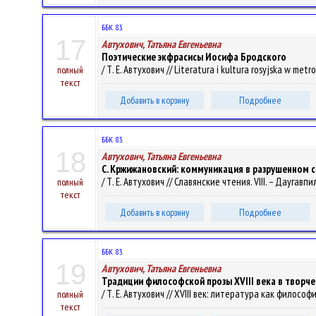
ББК 83.
17
Автухович, Татьяна Евгеньевна
Поэтические экфрасисы Иосифа Бродского
/ Т. Е. Автухович // Literatura i kultura rosyjska w metr
полный
текст
Добавить в корзину
Подробнее
ББК 83.
18
Автухович, Татьяна Евгеньевна
С. Кржижановский: коммуникация в разрушенном 
/ Т. Е. Автухович // Славянские чтения. VIII. – Даугавпи
полный
текст
Добавить в корзину
Подробнее
ББК 83.
19
Автухович, Татьяна Евгеньевна
Традиции философской прозы ХVIII века в творче
/ Т. Е. Автухович // XVIII век: литература как филосо
полный
текст