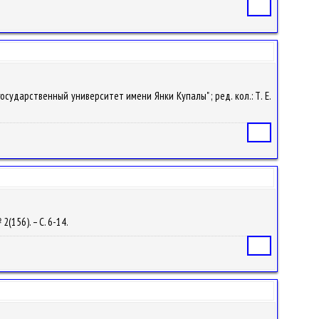
Статья
 государственный университет имени Янки Купалы" ; ред. кол.: Т. Е.
Статья
2(156). – С. 6-14.
Статья