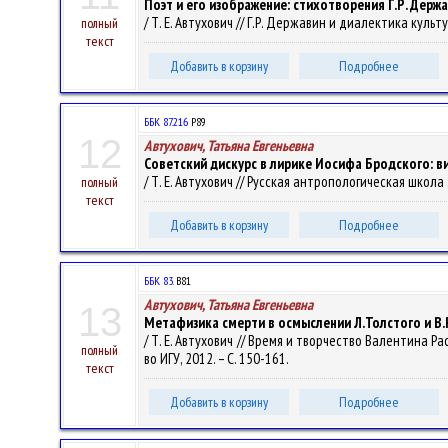
Поэт и его изображение: стихотворения Г.Р. Держ
/ Т. Е. Автухович // Г.Р. Державин и диалектика культу
полный
текст
Добавить в корзину
Подробнее
ББК 87.216
Р89
12
Автухович, Татьяна Евгеньевна
Советский дискурс в лирике Иосифа Бродского: в
/ Т. Е. Автухович // Русская антропологическая школа : 
полный
текст
Добавить в корзину
Подробнее
ББК 83.
В81
Автухович, Татьяна Евгеньевна
13
Метафизика смерти в осмыслении Л.Толстого и В.
/ Т. Е. Автухович // Время и творчество Валентина Р
полный
во ИГУ, 2012. – С. 150-161.
текст
Добавить в корзину
Подробнее