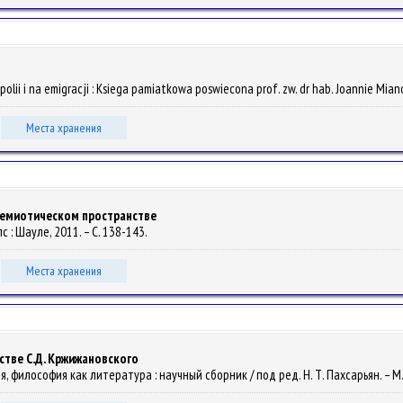
opolii i na emigracji : Ksiega pamiatkowa poswiecona prof. zw. dr hab. Joannie Miano
Места хранения
семиотическом пространстве
лс : Шауле, 2011. – С. 138-143.
Места хранения
стве С.Д. Кржижановского
фия, философия как литература : научный сборник / под ред. Н. Т. Пахсарьян. – М.