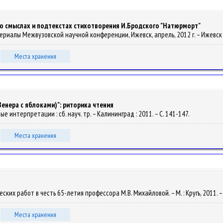
": о смыслах и подтекстах стихотворения И.Бродского "Натюрморт"
материалы Межвузовской научной конференции, Ижевск, апрель, 2012 г. – Ижевск :
Места хранения
Венера с яблоками)": риторика чтения
е интерпретации : сб. науч. тр. – Калининград : 2011. – С. 141-147.
Места хранения
ческих работ в честь 65-летия профессора М.В. Михайловой. – М. : Кругъ, 2011. –
Места хранения