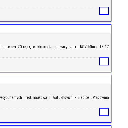
Статья
i, прысвеч. 70-годдзю фiлалагiчнага факультэта БДУ, Мiнск, 15-17
Статья
scyplinarnych ; red. naukowa T. Autukhovich. – Siedlce : Pracownia
Статья