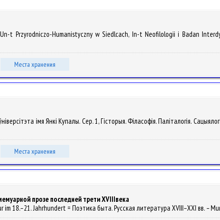
Un-t Przyrodniczo-Humanistyczny w Siedlcach, In-t Neofilologii i Badan Interdy
Места хранения
ніверсітэта імя Янкі Купалы. Сер. 1, Гісторыя. Філасофія. Паліталогія. Сацыялогі
Места хранения
мемуарной прозе последней трети XVIIIвека
ratur im 18.–21. Jahrhundert = Поэтика быта. Русская литература XVIII–XXI вв. – Mun