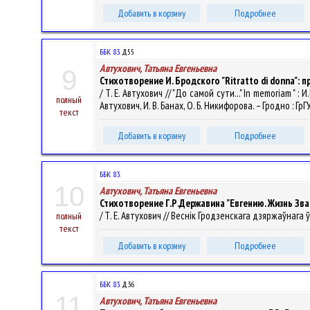
Добавить в корзину
Подробнее
ББК 83.
Д55
Автухович, Татьяна Евгеньевна
9
Стихотворение И. Бродского "Ritratto di donna":
/ Т. Е. Автухович // "До самой сути..." In memoriam 
полный
Автухович, И. В. Банах, О. Б. Никифорова. – Гродно : ГрГ
текст
Добавить в корзину
Подробнее
ББК 83.
10
Автухович, Татьяна Евгеньевна
Стихотворение Г.Р.Державина "Евгению. Жизнь Зв
/ Т. Е. Автухович // Веснік Гродзенскага дзяржаўнага ўн
полный
текст
Добавить в корзину
Подробнее
ББК 83.
Д36
11
Автухович, Татьяна Евгеньевна