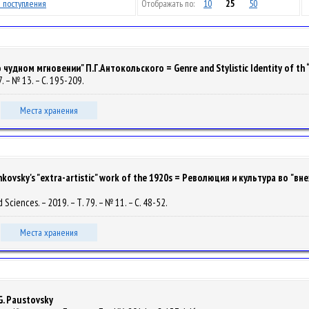
 поступления
Отображать по:
10
25
50
дном мгновении" П.Г.Антокольского = Genre and Stylistic Identity of th “
7. – № 13. – С. 195-209.
Места хранения
rezhkovsky's "еxtra-artistic" work of the 1920s = Революция и культура во 
 Sciences. – 2019. – Т. 79. – № 11. – С. 48-52.
Места хранения
G. Paustovsky