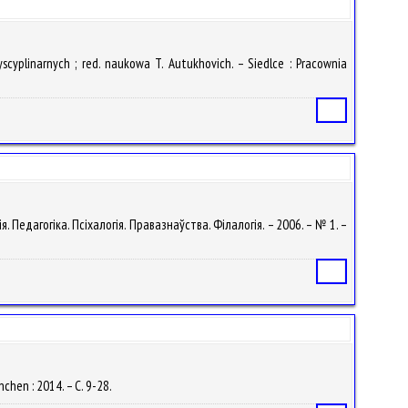
scyplinarnych ; red. naukowa T. Autukhovich. – Siedlce : Pracownia
Статья
я. Педагогіка. Псіхалогія. Правазнаўства. Філалогія. – 2006. – № 1. –
Статья
chen : 2014. – С. 9-28.