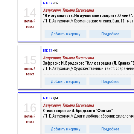
ББК 83.
И66
14
Автухович, Татьяна Евгеньевна
"Я могу молчать. Но лучше мне говорить. О чем?
/ Т. Е. Автухович // Кормановские чтения. Вып. 11 : 
полный
текст
Добавить в корзину
Подробнее
ББК 83.
Х98
15
Автухович, Татьяна Евгеньевна
Экфрасис И. Бродского "Иллюстрация (Л. Кранах "
/ Т. Е. Автухович // Художественный текст: современны
полный
текст
Добавить в корзину
Подробнее
ББК 83.
Д64
16
Автухович, Татьяна Евгеньевна
Стихотворение И. Бродского "Фонтан"
/ Т. Е. Автухович // Долг и любовь : сборник филологи
полный
текст
Добавить в корзину
Подробнее