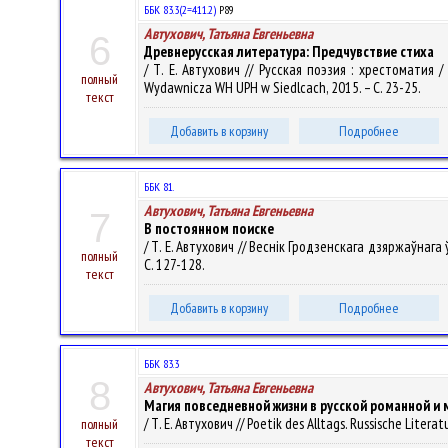
ББК 83.3(2=411.2)
Р89
Автухович, Татьяна Евгеньевна
6
Древнерусская литература: Предчувствие стиха
/ Т. Е. Автухович // Русская поэзия : хрестоматия / 
полный
Wydawnicza WH UPH w Siedlcach, 2015. – С. 23-25.
текст
Добавить в корзину
Подробнее
ББК 81.
Автухович, Татьяна Евгеньевна
7
В постоянном поиске
/ Т. Е. Автухович // Веснік Гродзенскага дзяржаўнага ў
полный
С. 127-128.
текст
Добавить в корзину
Подробнее
ББК 83.3
8
Автухович, Татьяна Евгеньевна
Магия повседневной жизни в русской романной и 
/ Т. Е. Автухович // Poetik des Alltags. Russische Lite
полный
текст