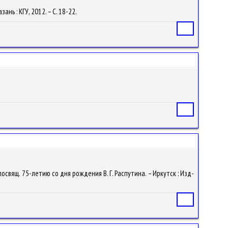
ань : КГУ, 2012. – С. 18-22.
Статья
Статья
освящ. 75-летию со дня рождения В. Г. Распутина. – Иркутск : Изд-
Статья