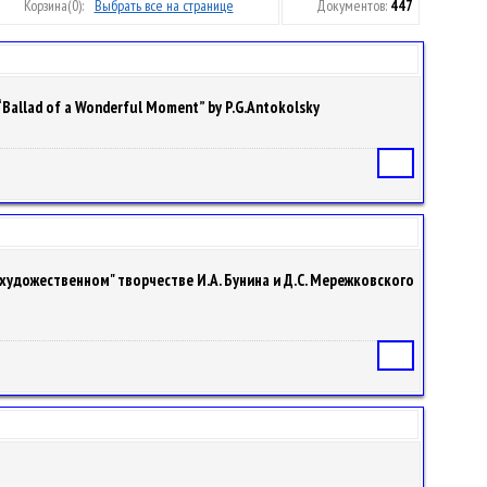
Корзина
(0):
Выбрать все на странице
Документов:
447
Ballad of a Wonderful Moment” by P.G.Antokolsky
Статья
"внехудожественном" творчестве И.А. Бунина и Д.С. Мережковского
Статья