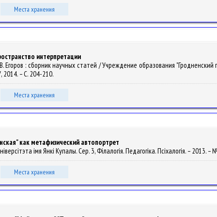
Места хранения
 пространство интерпретации
" : И.В. Егоров : сборник научных статей / Учреждение образования "Гродненский
У, 2014. – С. 204-210.
Места хранения
анская" как метафизический автопортрет
іверсітэта імя Янкі Купалы. Сер. 3, Філалогія. Педагогіка. Псіхалогія. – 2013. – № 
Места хранения