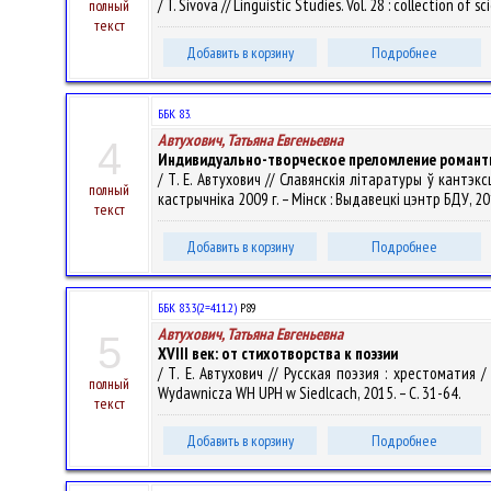
/ T. Sivova // Linguistic Studies. Vol. 28 : collection of
полный
текст
Добавить в корзину
Подробнее
ББК 83.
Автухович, Татьяна Евгеньевна
4
Индивидуально-творческое преломление романтич
/ Т. Е. Автухович // Славянскія літаратуры ў кантэ
полный
кастрычнiка 2009 г. – Мінск : Выдавецкі цэнтр БДУ, 20
текст
Добавить в корзину
Подробнее
ББК 83.3(2=411.2)
Р89
Автухович, Татьяна Евгеньевна
5
XVIII век: от стихотворства к поэзии
/ Т. Е. Автухович // Русская поэзия : хрестоматия / 
полный
Wydawnicza WH UPH w Siedlcach, 2015. – С. 31-64.
текст
Добавить в корзину
Подробнее