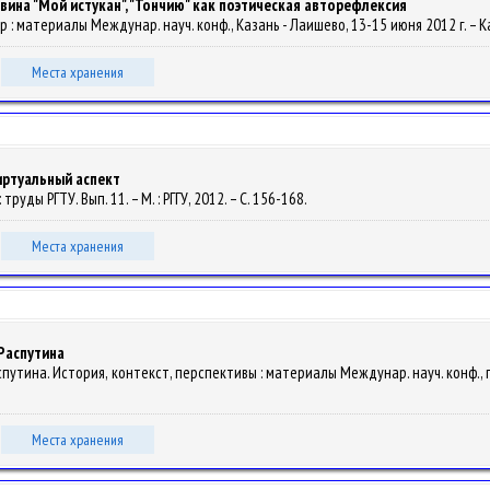
авина "Мой истукан", "Тончию" как поэтическая авторефлексия
р : материалы Междунар. науч. конф., Казань - Лаишево, 13-15 июня 2012 г. – Каз
Места хранения
иртуальный аспект
труды РГТУ. Вып. 11. – М. : РГГУ, 2012. – С. 156-168.
Места хранения
Распутина
аспутина. История, контекст, перспективы : материалы Междунар. науч. конф., п
Места хранения