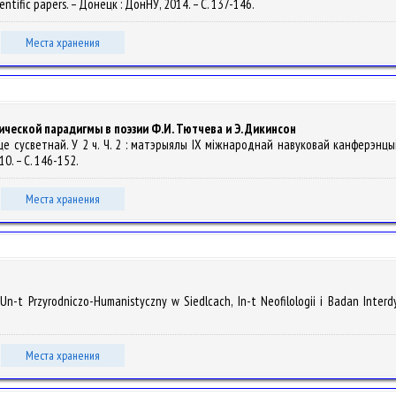
 scientific papers. – Донецк : ДонНУ, 2014. – С. 137-146.
Места хранения
еской парадигмы в поэзии Ф.И. Тютчева и Э. Дикинсон
ксце сусветнай. У 2 ч. Ч. 2 : матэрыялы IX мiжнароднай навуковай канферэнцы
10. – С. 146-152.
Места хранения
Un-t Przyrodniczo-Humanistyczny w Siedlcach, In-t Neofilologii i Badan Interdy
Места хранения