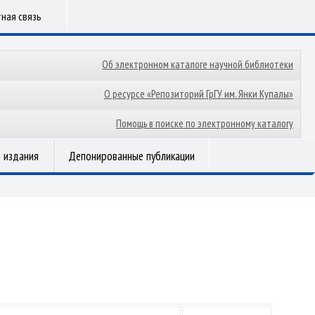
ная связь
Об электронном каталоге научной библиотеки
О ресурсе «Репозиторий ГрГУ им. Янки Купалы»
Помощь в поиске по электронному каталогу
 издания
Депонированные публикации