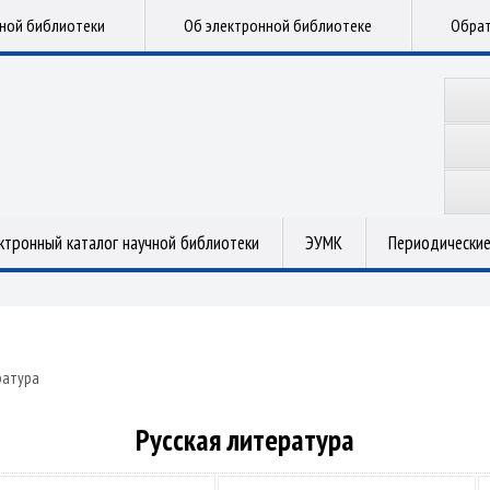
чной библиотеки
Об электронной библиотеке
Обрат
ктронный каталог научной библиотеки
ЭУМК
Периодические
ратура
Русская литература