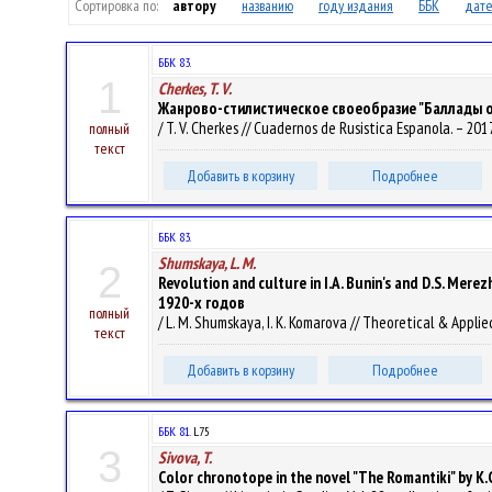
Сортировка по:
автору
названию
году издания
ББК
дате
ББК 83.
1
Cherkes, T. V.
Жанрово-стилистическое своеобразие "Баллады о чу
/ T. V. Cherkes // Cuadernos de Rusistica Espanola. – 201
полный
текст
Добавить в корзину
Подробнее
ББК 83.
Shumskaya, L. M.
2
Revolution and culture in I.A. Bunin's and D.S. Me
1920-х годов
полный
/ L. M. Shumskaya, I. K. Komarova // Theoretical & Applied
текст
Добавить в корзину
Подробнее
ББК 81.
L75
3
Sivova, T.
Color chronotope in the novel "The Romantiki" by K.