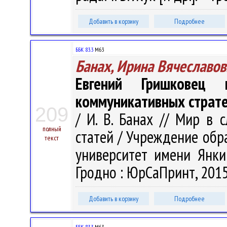
Добавить в корзину
Подробнее
ББК 83.3
М63
Банах, Ирина Вячеславов
Евгений Гришковец 
коммуникативных страте
209
/ И. В. Банах // Мир в 
полный
статей / Учреждение обр
текст
университет имени Янки 
Гродно : ЮрСаПринт, 2015.
Добавить в корзину
Подробнее
ББК 83.3
М63