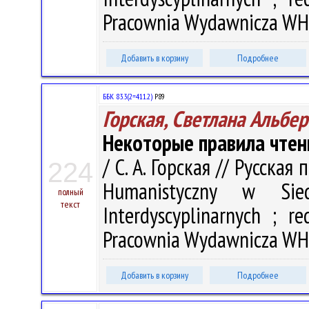
Pracownia Wydawnicza WH U
Добавить в корзину
Подробнее
ББК 83.3(2=411.2)
Р89
Горская, Светлана Альбе
Некоторые правила чтен
/ С. А. Горская // Русская
224
Humanistyczny w Sied
полный
текст
Interdyscyplinarnych ; r
Pracownia Wydawnicza WH U
Добавить в корзину
Подробнее