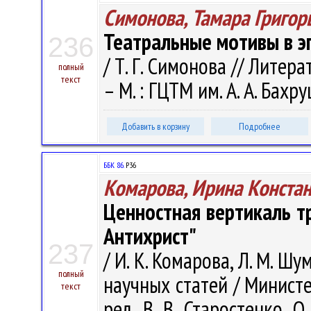
Симонова, Тамара Григор
Театральные мотивы в э
236
/ Т. Г. Симонова // Литер
полный
текст
– М. : ГЦТМ им. А. А. Бахр
Добавить в корзину
Подробнее
ББК 86.
Р36
Комарова, Ирина Конста
Ценностная вертикаль тр
Антихрист"
237
/ И. К. Комарова, Л. М. Ш
полный
научных статей / Министер
текст
ред. В. В. Старостенко, О