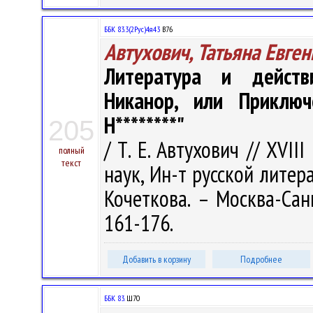
ББК 83.3(2Рус)4я43
В76
Автухович, Татьяна Евге
Литература и действ
Никанор, или Приключ
Н********"
205
/ Т. Е. Автухович // XVII
полный
текст
наук, Ин-т русской литера
Кочеткова. – Москва-Санк
161-176.
Добавить в корзину
Подробнее
ББК 83.
Ш70