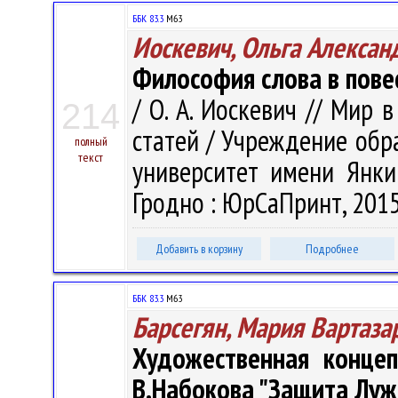
ББК 83.3
М63
Иоскевич, Ольга Алексан
Философия слова в повес
/ О. А. Иоскевич // Мир 
214
статей / Учреждение обр
полный
текст
университет имени Янки 
Гродно : ЮрСаПринт, 2015.
Добавить в корзину
Подробнее
ББК 83.3
М63
Барсегян, Мария Вартаза
Художественная концеп
В.Набокова "Защита Лужи