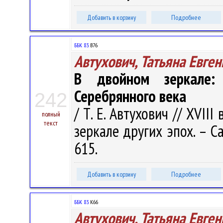
Добавить в корзину
Подробнее
ББК 83.
В76
Автухович, Татьяна Евге
В двойном зеркале:
Серебрянного века
242
/ Т. Е. Автухович // XVIII
полный
текст
зеркале других эпох. – Са
615.
Добавить в корзину
Подробнее
ББК 83.
К66
Автухович, Татьяна Евге