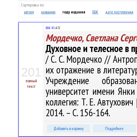
Сортировка по:
автору
названию
году издания
ББК
дате поступления
ББК 83.
А72
Мордечко, Светлана Серг
Духовное и телесное в п
/ С. С. Мордечко // Антр
их отражение в литературе
201
Учреждение образова
полный
текст
университет имени Янки Ку
коллегия: Т. Е. Автухович 
2014. – С. 156-164.
Добавить в корзину
Подробнее