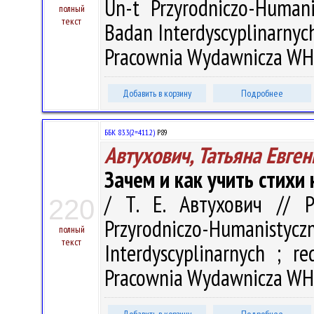
Un-t Przyrodniczo-Humanis
полный
текст
Badan Interdyscyplinarnych 
Pracownia Wydawnicza WH U
Добавить в корзину
Подробнее
ББК 83.3(2=411.2)
Р89
Автухович, Татьяна Евге
Зачем и как учить стихи 
/ Т. Е. Автухович // 
220
Przyrodniczo-Humanistyczn
полный
текст
Interdyscyplinarnych ; r
Pracownia Wydawnicza WH U