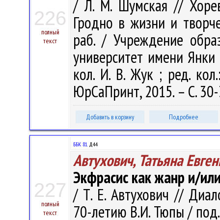
/ Л. М. Шумская // Хоре
226
Гродно в жизни и творчес
полный
раб. / Учреждение обра
текст
университет имени Янки Ку
кол. И. В. Жук ; ред. кол.
ЮрСаПринт, 2015. – С. 30-
Добавить в корзину
Подробнее
ББК 81.
Д44
Автухович, Татьяна Евге
Экфрасис как жанр и/или
227
/ Т. Е. Автухович // Диа
полный
70-летию В.И. Тюпы / под. 
текст