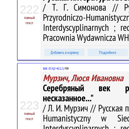
/ Т. Г. Симонова // Р
222
Przyrodniczo-Humanistyczn
полный
текст
Interdyscyplinarnych ; r
Pracownia Wydawnicza WH U
Добавить в корзину
Подробнее
ББК 83.3(2=411.2)
Р89
Мурзич, Люся Ивановна
Серебряный век рус
несказанное..."
223
/ Л. И. Мурзич // Русская 
полный
Humanistyczny w Sied
текст
Interdyscyplinarnych ; r