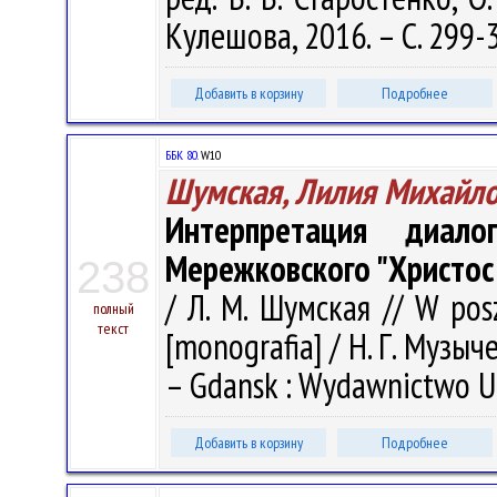
Кулешова, 2016. – С. 299-
Добавить в корзину
Подробнее
ББК 80.
W10
Шумская, Лилия Михайл
Интерпретация диал
Мережковского "Христос
238
/ Л. М. Шумская // W posz
полный
текст
[monografia] / Н. Г. Музыче
– Gdansk : Wydawnictwo Un
Добавить в корзину
Подробнее