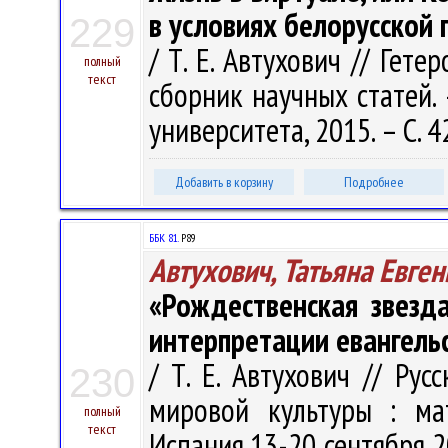
в условиях белорусской 
229
/ Т. Е. Автухович // Гете
полный
текст
сборник научных статей.
университета, 2015. – С. 4
Добавить в корзину
Подробнее
ББК 81.
Р89
Автухович, Татьяна Евге
«Рождественская звезда
интерпретации евангель
/ Т. Е. Автухович // Ру
230
мировой культуры : мат
полный
текст
Испания,13-20 сентября 20