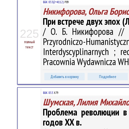
ББК 83.3(2=411.2)
Р89
Никифорова, Ольга Бори
При встрече двух эпох (
/ О. Б. Никифорова // 
225
Przyrodniczo-Humanistyczn
полный
текст
Interdyscyplinarnych ; r
Pracownia Wydawnicza WH U
Добавить в корзину
Подробнее
ББК 83.3
Х79
Шумская, Лилия Михайл
Проблема революции в 
годов XX в.