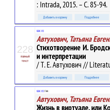
: Intrada, 2015. – С. 85-94.
Добавить в корзину
Подробнее
ББК 83.
Автухович, Татьяна Евге
Стихотворение И. Бродс
228
и интерпретации
полный
текст
/ Т. Е. Автухович // Litera
Добавить в корзину
Подробнее
ББК 83.
Г44
Автухович, Татьяна Евге
Жизнь в виртуале, или К