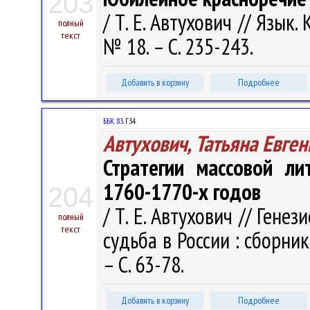
203
/ Т. Е. Автухович // Язык.
полный
текст
№ 18. – С. 235-243.
Добавить в корзину
Подробнее
ББК 83.
Г34
Автухович, Татьяна Евге
Стратегии массовой ли
1760-1770-х годов
204
/ Т. Е. Автухович // Гене
полный
текст
судьба в России : сборник
– С. 63-78.
Добавить в корзину
Подробнее