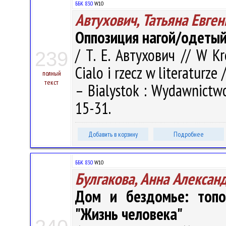
ББК 83.0
W10
Автухович, Татьяна Евге
Оппозиция нагой/одетый
/ Т. Е. Автухович // W Kr
239
Cialo i rzecz w literaturze 
полный
текст
– Bialystok : Wydawnictwo
15-31.
Добавить в корзину
Подробнее
ББК 83.0
W10
Булгакова, Анна Алексан
Дом и бездомье: топ
"Жизнь человека"