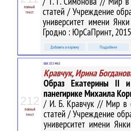
/ Т. Г. Симонова // Мир 
полный
статей / Учреждение обр
текст
университет имени Янки К
Гродно : ЮрСаПринт, 2015.
Добавить в корзину
Подробнее
ББК 83.3
М63
Кравчук, Ирина Богданов
Образ Екатерины II и
панегирике Михаила Кори
212
/ И. Б. Кравчук // Мир в
полный
статей / Учреждение обр
текст
университет имени Янки 