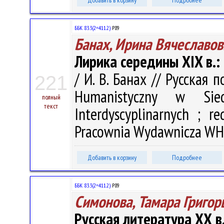
Добавить в корзину
Подробнее
ББК 83.3(2=411.2)
Р89
Банах, Ирина Вячеславов
Лирика середины XIX в.:
/ И. В. Банах // Русская 
221
Humanistyczny w Sied
полный
текст
Interdyscyplinarnych ; r
Pracownia Wydawnicza WH U
Добавить в корзину
Подробнее
ББК 83.3(2=411.2)
Р89
Симонова, Тамара Григор
Русская литература ХХ в