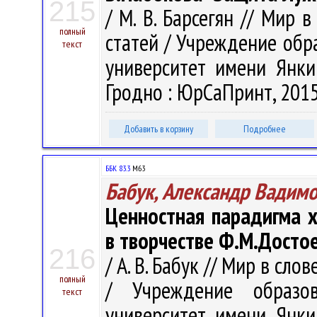
215
/ М. В. Барсегян // Мир 
полный
статей / Учреждение обр
текст
университет имени Янки 
Гродно : ЮрСаПринт, 2015.
Добавить в корзину
Подробнее
ББК 83.3
М63
Бабук, Александр Вадим
Ценностная парадигма 
в творчестве Ф.М.Досто
216
/ А. В. Бабук // Мир в сло
полный
/ Учреждение образов
текст
университет имени Янки 