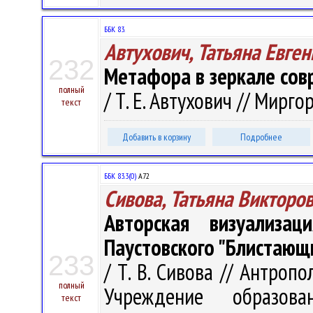
ББК 83.
Автухович, Татьяна Евге
232
Метафора в зеркале сов
полный
/ Т. Е. Автухович // Миргор
текст
Добавить в корзину
Подробнее
ББК 83.3(0)
А72
Сивова, Татьяна Викторо
Авторская визуализа
Паустовского "Блистающ
233
/ Т. В. Сивова // Антропол
полный
Учреждение образова
текст