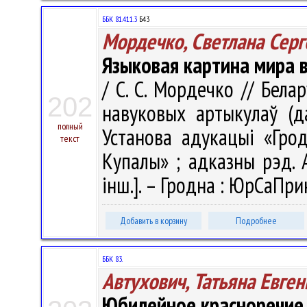
ББК 81.411.3
Б43
Мордечко, Светлана Серг
Языковая картина мира 
/ С. С. Мордечко // Бела
202
навуковых артыкулаў (д
полный
Установа адукацыі «Грод
текст
Купалы» ; адказны рэд. А. 
інш.]. – Гродна : ЮрСаПрин
Добавить в корзину
Подробнее
ББК 83.
Автухович, Татьяна Евге
Юбилейное красноречие 