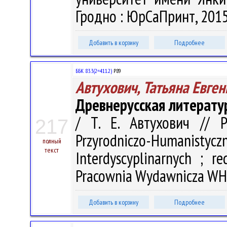
Гродно : ЮрСаПринт, 2015.
Добавить в корзину
Подробнее
ББК 83.3(2=411.2)
Р89
Автухович, Татьяна Евге
Древнерусская литерату
/ Т. Е. Автухович // 
217
Przyrodniczo-Humanistyczn
полный
текст
Interdyscyplinarnych ; r
Pracownia Wydawnicza WH U
Добавить в корзину
Подробнее