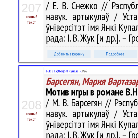
/ Е. В. Снежко // Рэспуб
207
навук. артыкулаў / Уст
полный
текст
ўніверсітэт імя Янкі Купал
рада: І. В. Жук [и др.]. – 
Добавить в корзину
Подробнее
ББК 83.3(4Беі)6-8 Купала Я.
Р96
Барсегян, Мария Вартаза
Мотив игры в романе В.
/ М. В. Барсегян // Рэспу
208
навук. артыкулаў / Уст
полный
текст
ўніверсітэт імя Янкі Купал
рада: І. В. Жук [и др.]. –