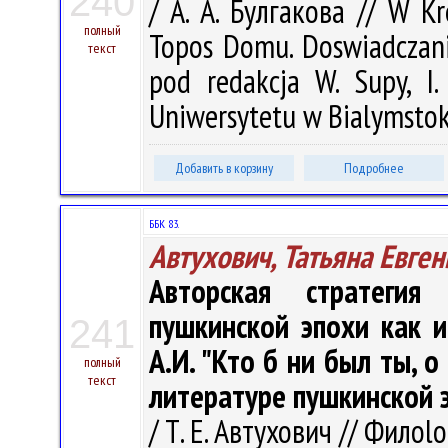
240
/ А. А. Булгакова // W Kr
полный
Topos Domu. Doswiadczani
текст
pod redakcja W. Supy, I
Uniwersytetu w Bialymstoku
Добавить в корзину
Подробнее
ББК 83.
Автухович, Татьяна Евге
Авторская стратегия
пушкинской эпохи как и
241
А.И. "Кто б ни был ты, о
полный
текст
литературе пушкинской эп
/ Т. Е. Автухович // Филоlo