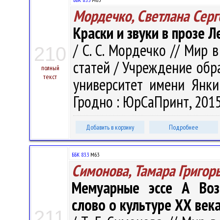
Мордечко, Светлана Серг
Краски и звуки в прозе 
/ С. С. Мордечко // Мир 
210
статей / Учреждение обр
полный
текст
университет имени Янки 
Гродно : ЮрСаПринт, 2015.
Добавить в корзину
Подробнее
ББК 83.3
М63
Симонова, Тамара Григор
Мемуарные эссе А Возн
слово о культуре ХХ век
211