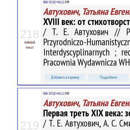
ББК 83.3(2=411.2)
Р89
Автухович, Татьяна Евге
XVIII век: от стихотворс
/ Т. Е. Автухович // 
218
Przyrodniczo-Humanistyczn
полный
текст
Interdyscyplinarnych ; r
Pracownia Wydawnicza WH U
Добавить в корзину
Подробнее
ББК 83.3(2=411.2)
Р89
Автухович, Татьяна Евге
Первая треть XIX века: з
/ Т. Е. Автухович, А. С. 
219