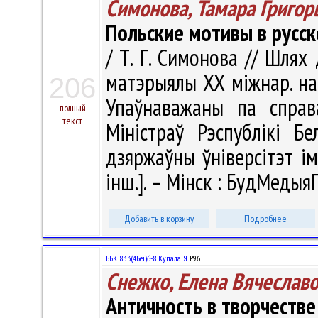
Симонова, Тамара Григор
Польские мотивы в русс
/ Т. Г. Симонова // Шлях
матэрыялы ХХ міжнар. наву
206
Упаўнаважаны па справ
полный
текст
Міністраў Рэспублікі Бе
дзяржаўны ўніверсітэт імя
інш.]. – Мінск : БудМедыяП
Добавить в корзину
Подробнее
ББК 83.3(4Беі)6-8 Купала Я.
Р96
Снежко, Елена Вячеслав
Античность в творчестве