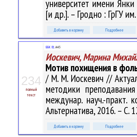
университет имени Янки К
[и др.]. – Гродно : ГрГУ и
Добавить в корзину
Подробнее
ББК 81.
А43
Иоскевич, Марина Михай
Мотив похищения в фоль
/ М. М. Иоскевич // Акт
234
методики преподавания
полный
текст
междунар. науч.-практ. к
Альтернатива, 2016. – С. 
Добавить в корзину
Подробнее