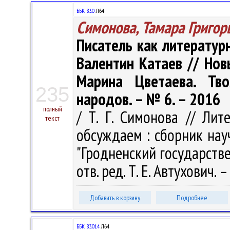
ББК 83.0
Л64
Симонова, Тамара Григор
Писатель как литературн
Валентин Катаев // Нов
Марина Цветаева. Тв
235
народов. – № 6. – 2016
полный
/ Т. Г. Симонова // Лит
текст
обсуждаем : сборник нау
"Гродненский государств
отв. ред. Т. Е. Автухович.
Добавить в корзину
Подробнее
ББК 83.014
Л64