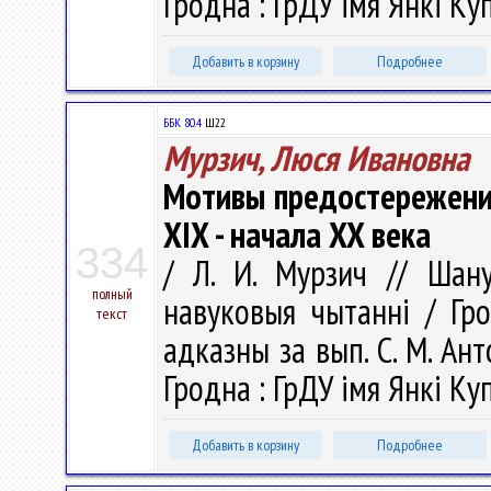
Гродна : ГрДУ імя Янкі Куп
Добавить в корзину
Подробнее
ББК 80.4
Ш22
Мурзич, Люся Ивановна
Мотивы предостережения
XIX - начала XX века
334
/ Л. И. Мурзич // Шану
полный
навуковыя чытаннi / Гро
текст
адказны за вып. С. М. Анто
Гродна : ГрДУ імя Янкі Куп
Добавить в корзину
Подробнее