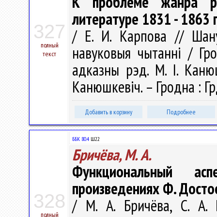
К проблеме жанра ро
литературе 1831 - 1863 
327
/ Е. И. Карпова // Шану
полный
навуковыя чытаннi / Гро
текст
адказны рэд. М. І. Канюш
Канюшкевіч. – Гродна : Гр
Добавить в корзину
Подробнее
ББК 80.4
Ш22
Бричёва, М. А.
Функциональный асп
произведениях Ф. Достое
328
/ М. А. Бричёва, С. А
полный