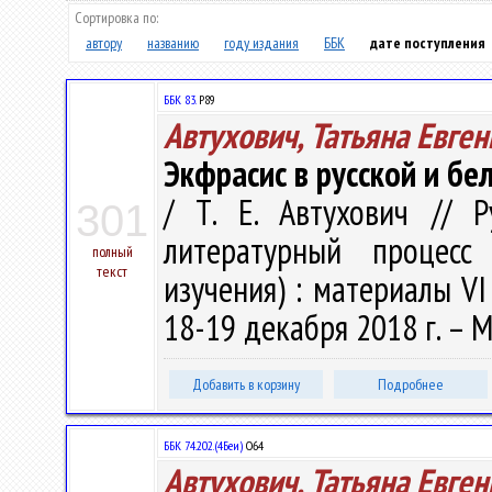
Сортировка по:
автору
названию
году издания
ББК
дате поступления
ББК 83.
Р89
Автухович, Татьяна Евге
Экфрасис в русской и бе
/ Т. Е. Автухович // 
301
литературный процес
полный
текст
изучения) : материалы V
18-19 декабря 2018 г. – М.
Добавить в корзину
Подробнее
ББК 74.202.(4Беи)
О64
Автухович, Татьяна Евге