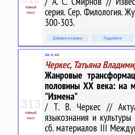
/ А. С. Смирнов // Изве
полный
серия. Сер. Филология. Жу
текст
300-303.
Добавить в корзину
Подробнее
ББК 81.
А43
Черкес, Татьяна Владими
Жанровые трансформац
половины ХХ века: на м
"Измена"
313
/ Т. В. Черкес // Акт
полный
языкознания и культуры 
текст
сб. материалов III Между