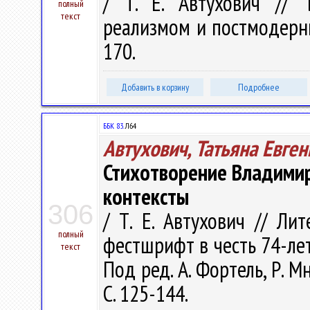
/ Т. Е. Автухович // 
полный
текст
реализмом и постмодернизм
170.
Добавить в корзину
Подробнее
ББК 83.
Л64
Автухович, Татьяна Евге
Стихотворение Владимир
контексты
306
/ Т. Е. Автухович // Ли
полный
фестшрифт в честь 74-лет
текст
Под ред. А. Фортель, Р. Мн
С. 125-144.