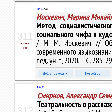
ББК 81.
О28
Иоскевич, Марина Михай
Метод социалистическо
социального мифа в худ
311
/ М. М. Иоскевич // О
полный
текст
современного языкознания 
пед. ун-т, 2020. – С. 285-2
Добавить в корзину
Подробнее
ББК 83.
Смирнов, Александр Сем
Театральность в рассказ
312