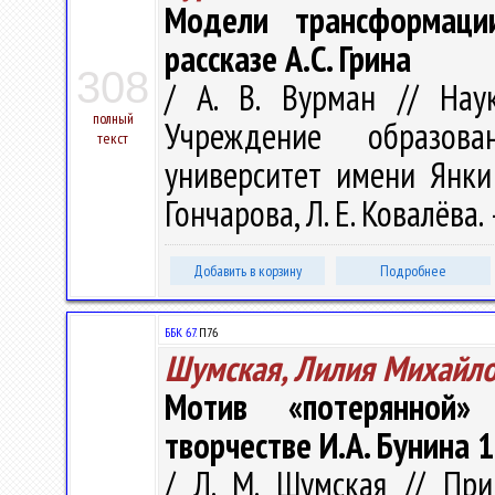
Модели трансформаци
рассказе А.С. Грина
308
/ А. В. Вурман // Нау
полный
Учреждение образова
текст
университет имени Янки К
Гончарова, Л. Е. Ковалёва. 
Добавить в корзину
Подробнее
ББК 67.
П76
Шумская, Лилия Михайл
Мотив «потерянной»
творчестве И.А. Бунина 
/ Л. М. Шумская // Пр