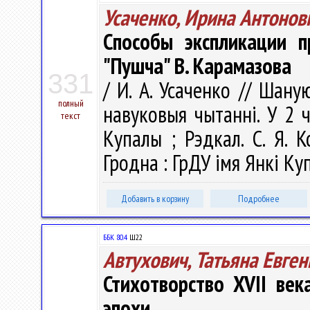
Усаченко, Ирина Антонов
Способы экспликации 
"Пушча" В. Карамазова
331
/ И. А. Усаченко // Шану
полный
навуковыя чытаннi. У 2 ч.
текст
Купалы ; Рэдкал. С. Я. К
Гродна : ГрДУ імя Янкі Куп
Добавить в корзину
Подробнее
ББК 80.4
Ш22
Автухович, Татьяна Евге
Стихотворство XVII век
эпохи