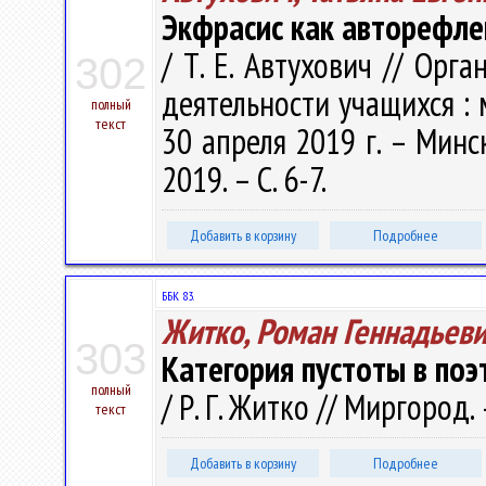
Экфрасис как авторефле
/ Т. Е. Автухович // Орг
302
деятельности учащихся : м
полный
текст
30 апреля 2019 г. – Минск
2019. – С. 6-7.
Добавить в корзину
Подробнее
ББК 83.
Житко, Роман Геннадьев
303
Категория пустоты в по
полный
/ Р. Г. Житко // Миргород. 
текст
Добавить в корзину
Подробнее