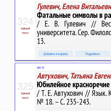
Гулевич, Елена Витальев
Фатальные символы в рас
324
/ Е. В. Гулевич // Ве
полный
университета. Сер. Филоло
текст
13.
Добавить в корзину
Подробнее
ББК 83.
Автухович, Татьяна Евге
Юбилейное красноречие 
325
/ Т. Е. Автухович // Язык.
полный
текст
№ 18. – С. 235-243.