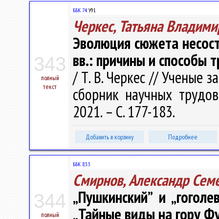
ББК 74.
У91
Черкес, Татьяна Владими
Эволюция сюжета несос
вв.: причины и способы
343
/ Т. В. Черкес // Ученые з
полный
текст
сборник научных трудов.
2021. – С. 177-183.
Добавить в корзину
Подробнее
ББК 83.3
Смирнов, Александр Сем
„Пушкинский” и „гоголе
344
„Тайные виды на гору Ф
полный