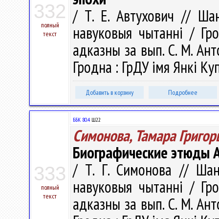
332
/ Т. Е. Автухович // Ша
полный
навуковыя чытаннi / Гро
текст
адказны за вып. С. М. Анто
Гродна : ГрДУ імя Янкі Куп
Добавить в корзину
Подробнее
ББК 80.4
Ш22
Симонова, Тамара Григор
Биографические этюды А
/ Т. Г. Симонова // Шан
333
навуковыя чытаннi / Гро
полный
текст
адказны за вып. С. М. Анто