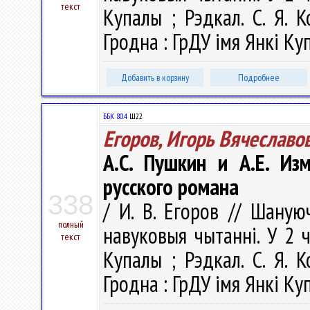
текст
Купалы ; Рэдкал. С. Я. К
Гродна : ГрДУ імя Янкі Куп
Добавить в корзину
Подробнее
ББК 80.4
Ш22
Егоров, Игорь Вячеславо
А.С. Пушкин и А.Е. Из
русского романа
338
/ И. В. Егоров // Шаную
полный
навуковыя чытаннi. У 2 ч.
текст
Купалы ; Рэдкал. С. Я. К
Гродна : ГрДУ імя Янкі Куп