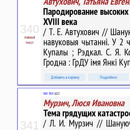
Автухович, Татьяна Евге
Пародирование высоких 
XVIII века
340
/ Т. Е. Автухович // Шану
полный
навуковыя чытаннi. У 2 ч.
текст
Купалы ; Рэдкал. С. Я. К
Гродна : ГрДУ імя Янкі Куп
Добавить в корзину
Подробнее
ББК 80.4
Ш22
Мурзич, Люся Ивановна
Тема грядущих катастро
/ Л. И. Мурзич // Шаную
341