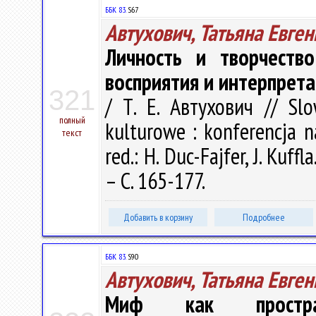
ББК 83.
S67
Автухович, Татьяна Евге
Личность и творчеств
восприятия и интерпрет
321
/ Т. Е. Автухович // Slo
полный
kulturowe : konferencja n
текст
red.: H. Duc-Fajfer, J. Kuf
– С. 165-177.
Добавить в корзину
Подробнее
ББК 83.
S90
Автухович, Татьяна Евге
Миф как пространс