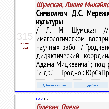
Шумская, Лилия Михайл
Символизм Д.С. Мережк
культуры
/ Л. М. Шумская //
315
имагологическом воспри
полный
научных работ / Гродненс
текст
дидактический координ
Адама Мицкевича" ; под ре
[и др.]. – Гродно : ЮрСаПр
Добавить в корзину
Подробнее
ББК 74.
Г93
Гулевич, Олена