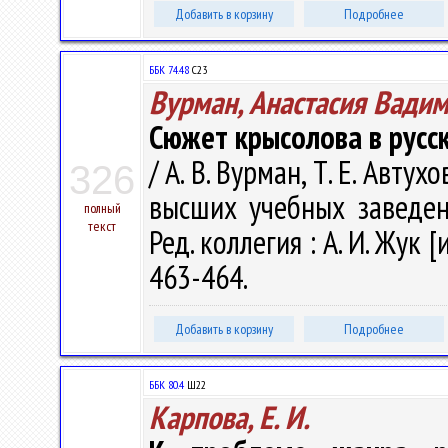
Добавить в корзину
Подробнее
ББК 74.48
С23
Вурман, Анастасия Вади
Сюжет крысолова в русс
/ А. В. Вурман, Т. Е. Авт
326
высших учебных заведен
полный
текст
Ред. коллегия : А. И. Жук [
463-464.
Добавить в корзину
Подробнее
ББК 80.4
Ш22
Карпова, Е. И.