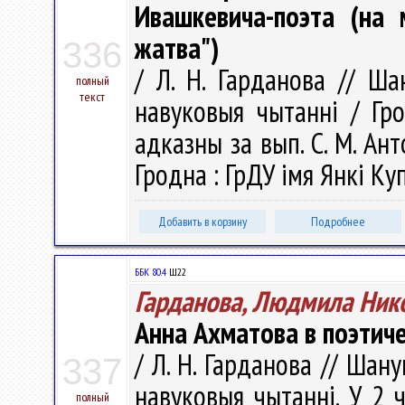
Ивашкевича-поэта (на 
жатва")
336
/ Л. Н. Гарданова // Ша
полный
текст
навуковыя чытаннi / Гро
адказны за вып. С. М. Анто
Гродна : ГрДУ імя Янкі Куп
Добавить в корзину
Подробнее
ББК 80.4
Ш22
Гарданова, Людмила Ник
Анна Ахматова в поэтич
/ Л. Н. Гарданова // Шану
337
навуковыя чытаннi. У 2 ч.
полный