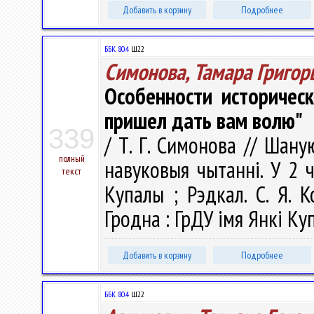
Добавить в корзину
Подробнее
ББК 80.4
Ш22
Симонова, Тамара Григор
Особенности историчес
пришел дать вам волю"
339
/ Т. Г. Симонова // Шану
полный
навуковыя чытаннi. У 2 ч.
текст
Купалы ; Рэдкал. С. Я. К
Гродна : ГрДУ імя Янкі Куп
Добавить в корзину
Подробнее
ББК 80.4
Ш22