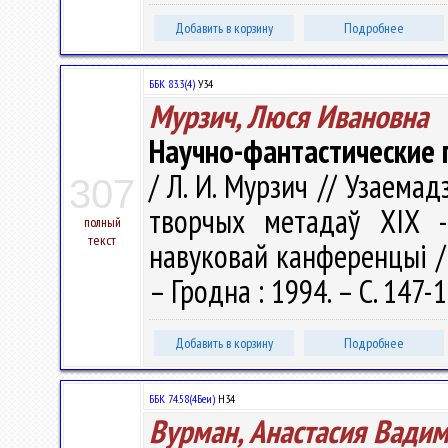
Добавить в корзину
Подробнее
ББК 83.3(4)
У34
Мурзич, Люся Ивановна
Научно-фантастические 
/ Л. И. Мурзич // Узаема
307
творчых метадаў XIX -
полный
текст
навуковай канференцыі / 
– Гродна : 1994. – С. 147-
Добавить в корзину
Подробнее
ББК 74.58(4Беи)
Н34
Вурман, Анастасия Вади