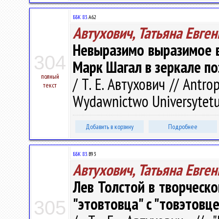
ББК 83.
A62
Автухович, Татьяна Евге
Невыразимо выразимое в
304
Марк Шагал в зеркале по
полный
/ Т. Е. Автухович // Antrop
текст
Wydawnictwo Universytetu 
Добавить в корзину
Подробнее
ББК 83.
В93
Автухович, Татьяна Евге
Лев Толстой в творческо
"этовтовца" с "товэтовц
305