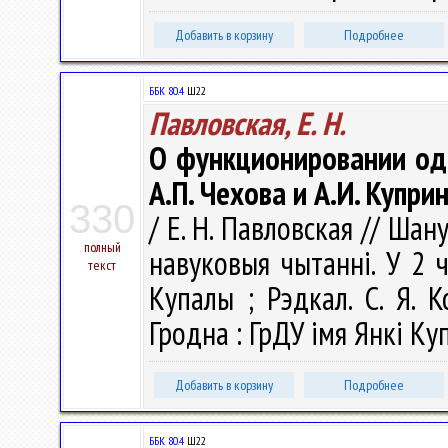
Добавить в корзину
Подробнее
ББК 80.4
Ш22
Павловская, Е. Н.
О функционировании од
А.П. Чехова и А.И. Купри
330
/ Е. Н. Павловская // Шан
полный
навуковыя чытаннi. У 2 ч.
текст
Купалы ; Рэдкал. С. Я. К
Гродна : ГрДУ імя Янкі Куп
Добавить в корзину
Подробнее
ББК 80.4
Ш22