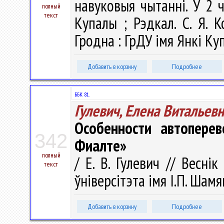
навуковыя чытаннi. У 2 ч.
полный
текст
Купалы ; Рэдкал. С. Я. К
Гродна : ГрДУ імя Янкі Куп
Добавить в корзину
Подробнее
ББК 81.
Гулевич, Елена Витальев
Особенности автоперев
342
Фиалте»
полный
/ Е. В. Гулевич // Весні
текст
ўніверсітэта імя І.П. Шамя
Добавить в корзину
Подробнее