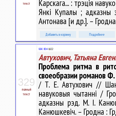
Карскага... : трэція навук
текст
Янкі Купалы ; адказны з
Антонава [и др.]. – Гродна
Добавить в корзину
Подробнее
ББК 80.4
Ш22
Автухович, Татьяна Евге
Проблема ритма в рито
своеобразии романов Ф.
329
/ Т. Е. Автухович // Ша
полный
навуковыя чытаннi / Гро
текст
адказны рэд. М. І. Канюш
Канюшкевіч. – Гродна : Гр