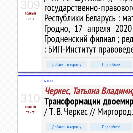
309
государственно-право
полный
Республики Беларусь : ма
текст
Гродно, 17 апреля 2020
Гродненский филиал ; ред.
: БИП-Институт правоведен
Добавить в корзину
Подробнее
ББК 83.
Черкес, Татьяна Владими
310
Трансформации двоемири
полный
/ Т. В. Черкес // Миргород.
текст
Добавить в корзину
Подробнее