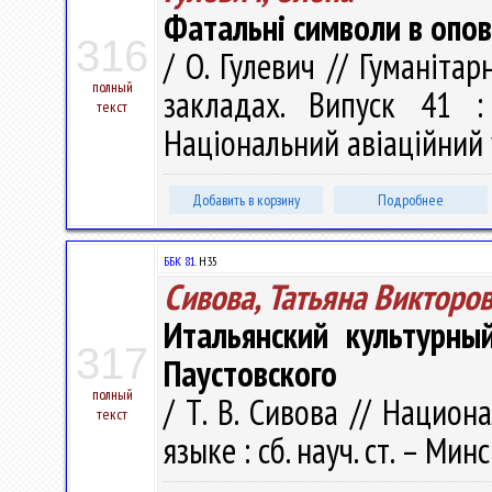
Фатальнi символи в опов
316
/ О. Гулевич // Гуманіта
полный
закладах. Випуск 41 :
текст
Національний авіаційний у
Добавить в корзину
Подробнее
ББК 81.
Н35
Сивова, Татьяна Викторо
Итальянский культурны
317
Паустовского
полный
/ Т. В. Сивова // Нацио
текст
языке : сб. науч. ст. – Мин