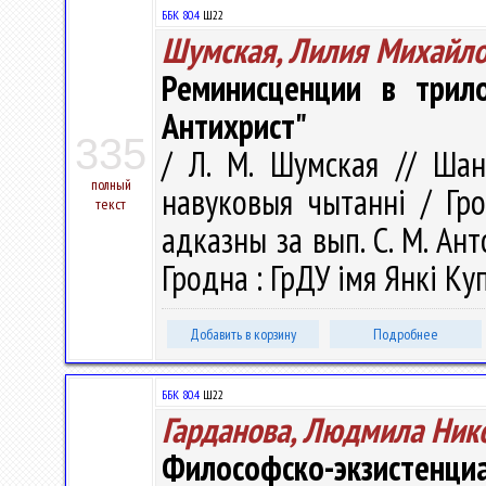
ББК 80.4
Ш22
Шумская, Лилия Михайл
Реминисценции в трило
Антихрист"
335
/ Л. М. Шумская // Шану
полный
навуковыя чытаннi / Гро
текст
адказны за вып. С. М. Анто
Гродна : ГрДУ імя Янкі Куп
Добавить в корзину
Подробнее
ББК 80.4
Ш22
Гарданова, Людмила Ник
Философско-экзистенци