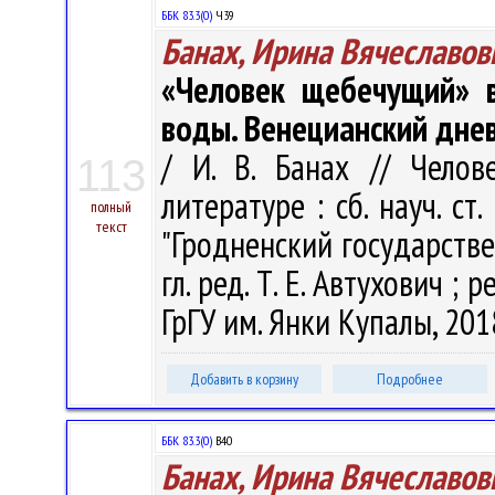
ББК 83.3(0)
Ч39
Банах, Ирина Вячеславов
«Человек щебечущий» в
воды. Венецианский дне
/ И. В. Банах // Чело
113
литературе : сб. науч. ст
полный
текст
"Гродненский государстве
гл. ред. Т. Е. Автухович ; р
ГрГУ им. Янки Купалы, 2018
Добавить в корзину
Подробнее
ББК 83.3(0)
В40
Банах, Ирина Вячеславов