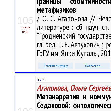
Границы событийнос
метафизиков
/ О. С. Агапонова // Че
105
литературе : сб. науч. ст
полный
текст
"Гродненский государств
гл. ред. Т. Е. Автухович ; р
ГрГУ им. Янки Купалы, 201
Добавить в корзину
Подробнее
ББК 83.
Агапонова, Ольга Сергее
Метанарратив и коммун
Седаковой: онтологичес