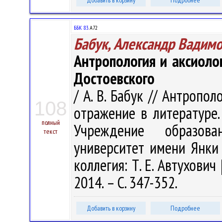
Добавить в корзину
Подробнее
ББК 83.
А72
Бабук, Александр Вадим
Антропология и аксиоло
Достоевского
/ А. В. Бабук // Антропо
108
отражение в литературе. 
полный
Учреждение образова
текст
университет имени Янки Ку
коллегия: Т. Е. Автухович 
2014. – С. 347-352.
Добавить в корзину
Подробнее