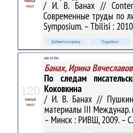
полный
/ И. В. Банах // Contem
текст
Современные труды по лит
Symposium. – Tbilisi : 2010
Добавить в корзину
Подробнее
ББК 83.
П91
Банах, Ирина Вячеславов
По следам писательск
Коковкина
120
/ И. В. Банах // Пушкин
полный
текст
материалы III Междунар. н
– Минск : РИВШ, 2009. – С.