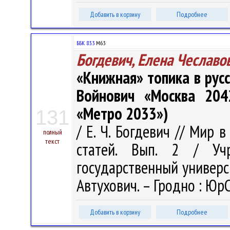
Добавить в корзину
Подробнее
ББК 83.3
М63
Богдевич, Елена Чеславо
«Книжная» топика в русс
Войнович «Москва 2042
«Метро 2033»)
131
/ Е. Ч. Богдевич // Мир 
полный
текст
статей. Вып. 2 / Учр
государственный университ
Автухович. – Гродно : ЮрС
Добавить в корзину
Подробнее