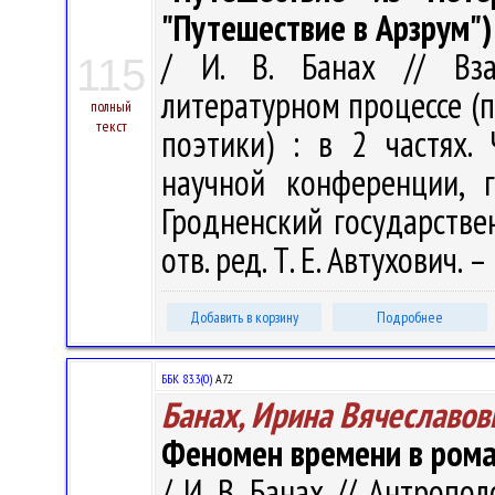
"Путешествие в Арзрум")
/ И. В. Банах // Вза
115
литературном процессе (
полный
текст
поэтики) : в 2 частях.
научной конференции, г
Гродненский государстве
отв. ред. Т. Е. Автухович. –
Добавить в корзину
Подробнее
ББК 83.3(0)
А72
Банах, Ирина Вячеславов
Феномен времени в рома
/ И. В. Банах // Антрополо