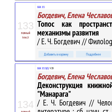
ББК 83.
Богдевич, Елена Чеславо
Топос как пространст
133
механизмы развития
полный
текст
/ Е. Ч. Богдевич // Филоlog
Добавить в корзину
Подробнее
ББК 83.3(0)
Ч39
Богдевич, Елена Чеславо
Деконструкция книжн
"Манарага"
/ Е. Ч. Богдевич // Че
134
литературе : сб. науч. ст
полный