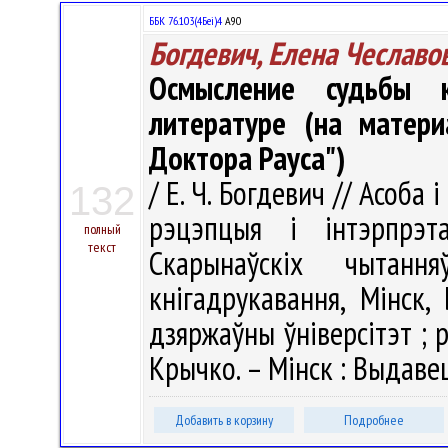
ББК 76.103(4Беі)4
А90
Богдевич, Елена Чеславо
Осмысление судьбы 
литературе (на матери
Доктора Рауса")
/ Е. Ч. Богдевич // Асоб
132
рэцэпцыя і інтэрпрэ
полный
текст
Скарынаўскіх чытанн
кнігадрукавання, Мінск, 
дзяржаўны ўніверсітэт ; рэд
Крычко. – Мінск : Выдавец
Добавить в корзину
Подробнее