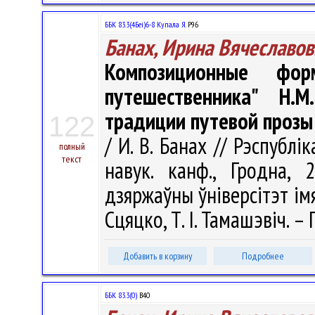
ББК 83.3(4Беі)6-8 Купала Я.
Р96
Банах, Ирина Вячеславов
Композиционные фо
путешественника" Н.
традиции путевой прозы
122
/ И. В. Банах // Рэспублі
полный
текст
навук. канф., Гродна, 
дзяржаўны ўнiверсітэт iмя Я
Сцяцко, Т. І. Тамашэвіч. – 
Добавить в корзину
Подробнее
ББК 83.3(0)
В40