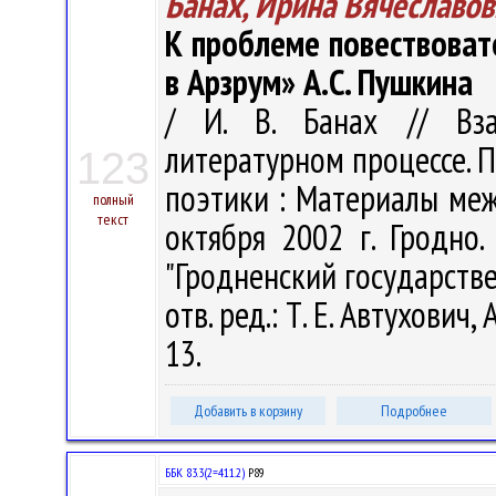
Банах, Ирина Вячеславов
К проблеме повествоват
в Арзрум» А.С. Пушкина
/ И. В. Банах // Вз
литературном процессе. 
123
поэтики : Материалы ме
полный
текст
октября 2002 г. Гродно.
"Гродненский государств
отв. ред.: Т. Е. Автухович, 
13.
Добавить в корзину
Подробнее
ББК 83.3(2=411.2)
Р89