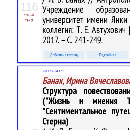
116
Учреждение образован
полный
университет имени Янки Ку
текст
коллегия: Т. Е. Автухович 
2017. – С. 241-249.
Добавить в корзину
Подробнее
ББК 87.3(2)51
Ф56
Банах, Ирина Вячеславов
Структура повествова
("Жизнь и мнения Т
"Сентиментальное пут
Стерна)