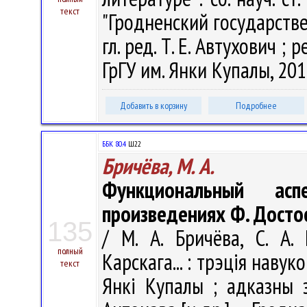
текст
"Гродненский государств
гл. ред. Т. Е. Автухович ; р
ГрГУ им. Янки Купалы, 2018
Добавить в корзину
Подробнее
ББК 80.4
Ш22
Бричёва, М. А.
Функциональный асп
произведениях Ф. Достое
135
/ М. А. Бричёва, С. А
полный
Карскага... : трэція навук
текст
Янкі Купалы ; адказны з