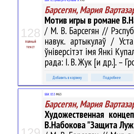
Барсегян, Мария Вартаза
Мотив игры в романе В.
/ М. В. Барсегян // Рэспу
128
навук. артыкулаў / Уст
полный
текст
ўніверсітэт імя Янкі Купал
рада: І. В. Жук [и др.]. –
Добавить в корзину
Подробнее
ББК 83.3
М63
Барсегян, Мария Вартаза
Художественная концеп
В.Набокова "Защита Лужи
129