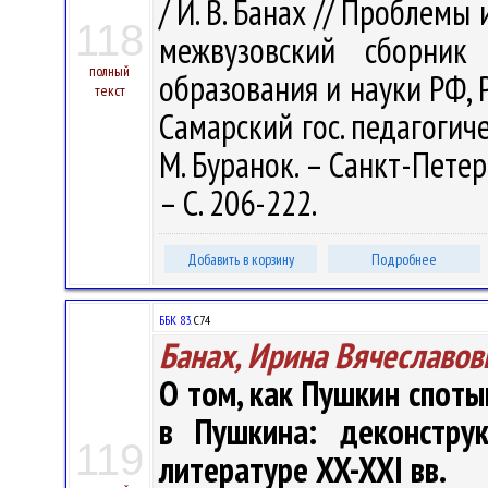
/ И. В. Банах // Проблемы
118
межвузовский сборник
полный
образования и науки РФ, Ро
текст
Самарский гос. педагогичес
М. Буранок. – Санкт-Петер
– С. 206-222.
Добавить в корзину
Подробнее
ББК 83.
С74
Банах, Ирина Вячеславов
О том, как Пушкин спотык
в Пушкина: деконстру
119
литературе XX-XXI вв.