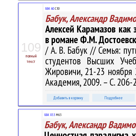
ББК 60.
С30
Бабук, Александр Вадим
Алексей Карамазов как 
в романе Ф.М. Достоевс
109
/ А. В. Бабук // Семья: 
полный
студентов Высших Учеб
текст
Жировичи, 21-23 ноября 
Академия, 2009. – С. 206-
Добавить в корзину
Подробнее
ББК 83.3
М63
Бабук, Александр Вадимо
Ценностная парадигма х