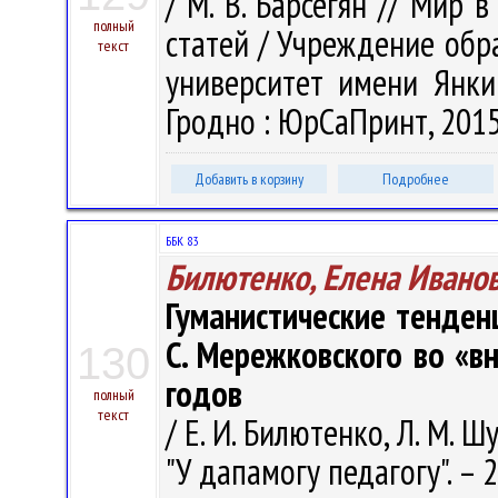
/ М. В. Барсегян // Мир 
полный
статей / Учреждение обр
текст
университет имени Янки 
Гродно : ЮрСаПринт, 2015.
Добавить в корзину
Подробнее
ББК 83
Билютенко, Елена Ивано
Гуманистические тенденц
С. Мережковского во «в
130
годов
полный
текст
/ Е. И. Билютенко, Л. М. Ш
"У дапамогу педагогу". – 2