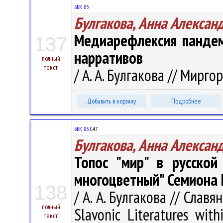
ББК 83
Булгакова, Анна Алексан
Медиарефлексия пандем
137
нарративов
полный
текст
/ А. А. Булгакова // Миргор
Добавить в корзину
Подробнее
ББК 83.
С47
Булгакова, Анна Алексан
Топос "мир" в русской 
многоцветный" Семиона П
138
/ А. А. Булгакова // Слав
полный
Slavonic Literatures with
текст