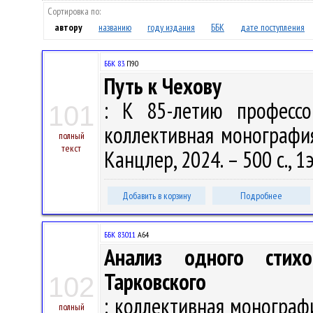
Сортировка по:
автору
названию
году издания
ББК
дате поступления
ББК 83.
П90
Путь к Чехову
: К 85-летию профессо
101
коллективная монография /
полный
текст
Канцлер, 2024. – 500 с., 1
Добавить в корзину
Подробнее
ББК 83.011
А64
Анализ одного стихо
Тарковского
102
: коллективная монография 
полный