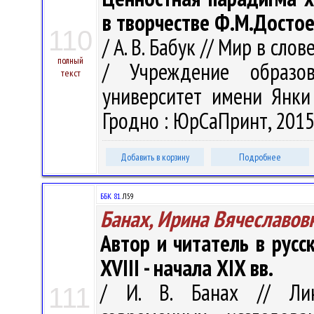
в творчестве Ф.М.Достое
110
/ А. В. Бабук // Мир в сло
полный
/ Учреждение образов
текст
университет имени Янки К
Гродно : ЮрСаПринт, 2015.
Добавить в корзину
Подробнее
ББК 81.
Л59
Банах, Ирина Вячеславов
Автор и читатель в рус
XVIII - начала XIX вв.
/ И. В. Банах // Лин
111