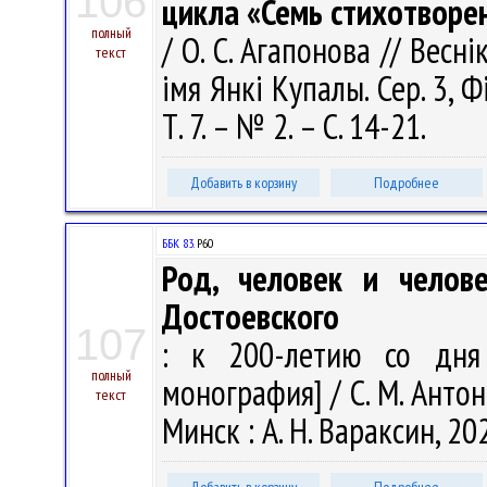
106
цикла «Семь стихотворе
полный
/ О. С. Агапонова // Весн
текст
імя Янкі Купалы. Сер. 3, Фі
Т. 7. – № 2. – С. 14-21.
Добавить в корзину
Подробнее
ББК 83.
Р60
Род, человек и челов
Достоевского
107
: к 200-летию со дня 
полный
монография] / С. М. Антоно
текст
Минск : А. Н. Вараксин, 202