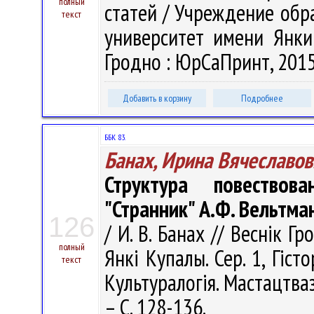
полный
статей / Учреждение обр
текст
университет имени Янки 
Гродно : ЮрСаПринт, 2015.
Добавить в корзину
Подробнее
ББК 83.
Банах, Ирина Вячеславов
Структура повествов
"Странник" А.Ф. Вельтма
126
/ И. В. Банах // Веснік Г
полный
Янкі Купалы. Сер. 1, Гісто
текст
Культуралогія. Мастацтваз
– С. 128-136.