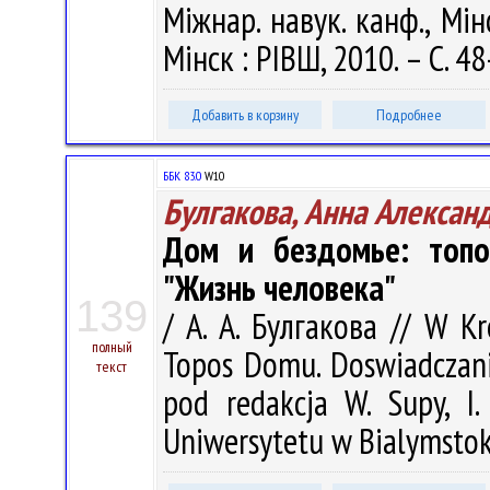
Міжнар. навук. канф., Мінс
Мінск : РІВШ, 2010. – С. 48
Добавить в корзину
Подробнее
ББК 83.0
W10
Булгакова, Анна Алексан
Дом и бездомье: топ
"Жизнь человека"
139
/ А. А. Булгакова // W Kr
полный
Topos Domu. Doswiadczani
текст
pod redakcja W. Supy, I
Uniwersytetu w Bialymstoku