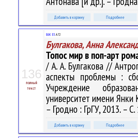
Антонава [и др.]. – Гродна
Добавить в корзину
Подробнее
ББК 83.
А72
Булгакова, Анна Алексан
Топос мир в поп-арт рома
/ А. А. Булгакова // Ант
136
аспекты проблемы : сб
полный
Учреждение образова
текст
университет имени Янки Куп
– Гродно : ГрГУ, 2013. – С
Добавить в корзину
Подробнее