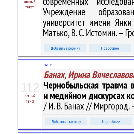
современных исследов
полный
текст
Учреждение образован
университет имени Янки К
Матько, В. С. Истомин. – Гр
Добавить в корзину
Подробнее
ББК 83
Банах, Ирина Вячеславов
Чернобыльская травма в
112
и медийном дискурсах ко
полный
текст
/ И. В. Банах // Миргород. 
Добавить в корзину
Подробнее