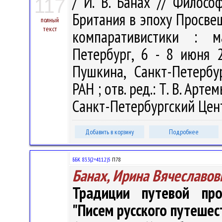
/ И. В. Банах // Философ
117
Британия в эпоху Просве
полный
текст
компаративистики : м
Петербург, 6 - 8 июня 2
Пушкина, Санкт-Петербу
РАН ; отв. ред.: Т. В. Арт
Санкт-Петербургский Цент
Добавить в корзину
Подробнее
ББК 83.3(2=411.2)5
П78
Банах, Ирина Вячеславов
Традиции путевой про
"Писем русского путешес