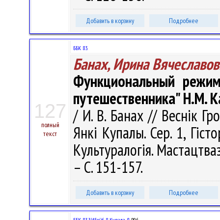
Добавить в корзину
Подробнее
ББК 83.
Банах, Ирина Вячеславов
Функциональный режим 
путешественника" Н.М. 
127
/ И. В. Банах // Веснік Г
полный
Янкі Купалы. Сер. 1, Гісто
текст
Культуралогія. Мастацтваз
– С. 151-157.
Добавить в корзину
Подробнее
ББК 83.3(4Беі)6-8 Купала Я.
Р96