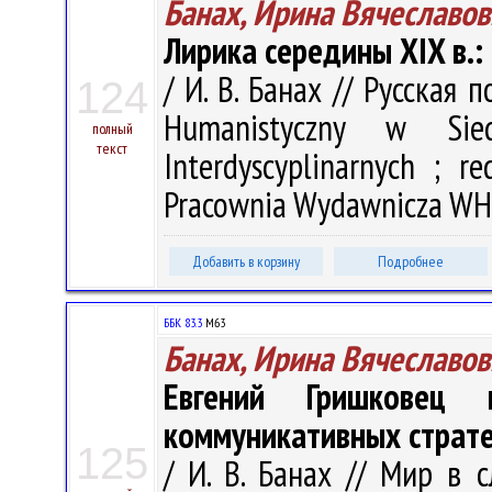
Банах, Ирина Вячеславов
Лирика середины XIX в.:
/ И. В. Банах // Русская 
124
Humanistyczny w Sied
полный
текст
Interdyscyplinarnych ; r
Pracownia Wydawnicza WH U
Добавить в корзину
Подробнее
ББК 83.3
М63
Банах, Ирина Вячеславов
Евгений Гришковец 
коммуникативных страте
125
/ И. В. Банах // Мир в 