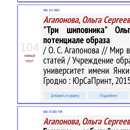
ББК 83.3
М63
Агапонова, Ольга Сергее
"Три шиповника" Оль
потенциале образа
104
/ О. С. Агапонова // Мир 
полный
статей / Учреждение обр
текст
университет имени Янки 
Гродно : ЮрСаПринт, 2015.
Добавить в корзину
Подробнее
ББК 83.3(0)
Ч39
Агапонова, Ольга Сергее