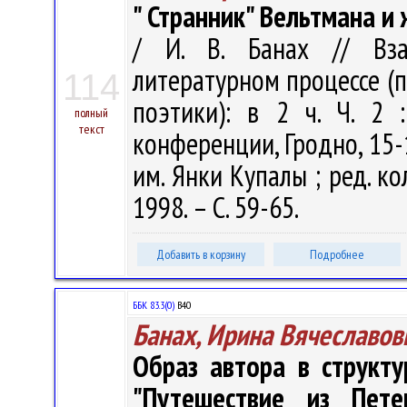
" Странник" Вельтмана и
/ И. В. Банах // Вза
литературном процессе (
114
поэтики): в 2 ч. Ч. 2
полный
текст
конференции, Гродно, 15-1
им. Янки Купалы ; ред. кол.
1998. – С. 59-65.
Добавить в корзину
Подробнее
ББК 83.3(0)
В40
Банах, Ирина Вячеславов
Образ автора в структу
"Путешествие из Пете