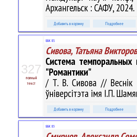
Архангельск : САФУ, 2024. 
Добавить в корзину
Подробнее
ББК 83.
Сивова, Татьяна Викторо
Система темпоральных 
327
"Романтики"
полный
/ Т. В. Сивова // Весні
текст
ўніверсітэта імя І.П. Шамя
Добавить в корзину
Подробнее
ББК 83
Смирнов, Александр Сем