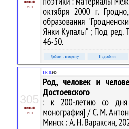
поэтики : материалы Меж
полный
текст
октября 2000 г. Гродно
образования "Гродненск
Янки Купалы" ; Под ред. Т.
46-50.
Добавить в корзину
Подробнее
ББК 83.
Р60
Род, человек и челов
Достоевского
305
: к 200-летию со дня 
полный
монография] / С. М. Антоно
текст
Минск : А. Н. Вараксин, 202