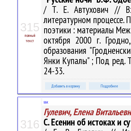
/ Т. Е. Автухович // 
литературном процессе. 
315
поэтики : материалы Меж
полный
октября 2000 г. Гродно
текст
образования "Гродненск
Янки Купалы" ; Под ред. Т.
24-33.
Добавить в корзину
Подробнее
ББК
Гулевич, Елена Витальев
С. Есенин об истоках и с
316