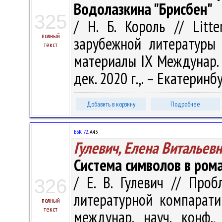
Водолазкина "Брисбен"
325
/ Н. Б. Король // Litt
полный
зарубежной литературы [
текст
материалы IX Междунар. 
дек. 2020 г.,. – Екатеринбу
Добавить в корзину
Подробнее
ББК 72.
А43
Гулевич, Елена Витальев
Система символов в рома
/ Е. В. Гулевич // Про
326
литературной компаратив
полный
текст
междунар. науч. конф.,