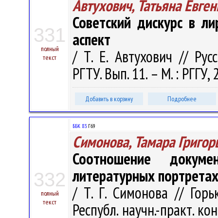
Автухович, Татьяна Евге
Советский дискурс в л
331
аспект
полный
/ Т. Е. Автухович // Ру
текст
РГТУ. Вып. 11. – М. : РГГУ,
Добавить в корзину
Подробнее
ББК 83.
Г69
Симонова, Тамара Григор
Соотношение докуме
литературных портретах
332
/ Т. Г. Симонова // Гор
полный
текст
Республ. научн.-практ. ко