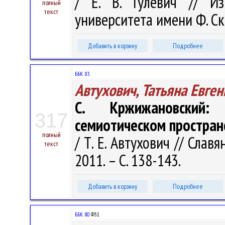
/ Е. В. Гулевич // Из
полный
текст
университета имени Ф. Ско
Добавить в корзину
Подробнее
ББК 83.
Автухович, Татьяна Евге
С. Кржижановский:
317
семиотическом простран
полный
/ Т. Е. Автухович // Славя
текст
2011. – С. 138-143.
Добавить в корзину
Подробнее
ББК 80.
Ф51