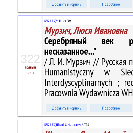
Добавить в корзину
Подробнее
ББК 83.3(2=411.2)
Р89
Мурзич, Люся Ивановна
Серебряный век рус
несказанное..."
322
/ Л. И. Мурзич // Русская 
полный
Humanistyczny w Sied
текст
Interdyscyplinarnych ; r
Pracownia Wydawnicza WH U
Добавить в корзину
Подробнее
ББК 83.3(4Пол)5-8 Мицкевич А.
Т28