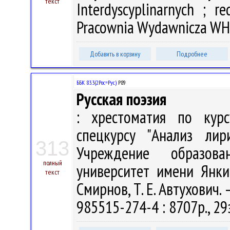
текст
Interdyscyplinarnych ; r
Pracownia Wydawnicza WH U
Добавить в корзину
Подробнее
ББК 83.3(2Рос=Рус)
Р89
Русская поэзия
: хрестоматия по курс
спецкурсу "Анализ лир
313
Учреждение образова
полный
университет имени Янки К
текст
Смирнов, Т. Е. Автухович. –
985515-274-4 : 8707р., 29