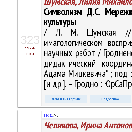
Шумская, Лилия Михайл
Символизм Д.С. Мережк
культуры
/ Л. М. Шумская //
323
имагологическом воспри
полный
научных работ / Гродненс
текст
дидактический координ
Адама Мицкевича" ; под ре
[и др.]. – Гродно : ЮрСаПр
Добавить в корзину
Подробнее
ББК 81.
Я41
Чепикова, Ирина Антоно