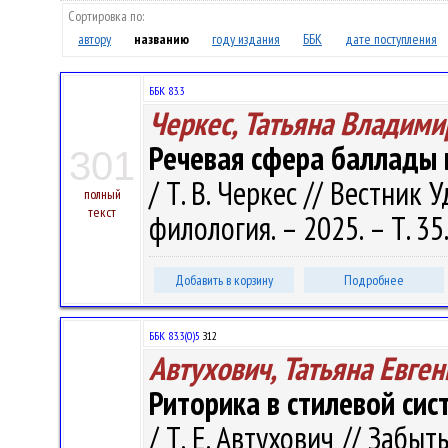
Сортировка по:
автору
названию
году издания
ББК
дате поступления
ББК 83.3
Черкес, Татьяна Владими
Речевая сфера баллады 
301
/ Т. В. Черкес // Вестник
полный
текст
филология. – 2025. – Т. 35
Добавить в корзину
Подробнее
ББК 83.3(0)5
З12
Автухович, Татьяна Евге
Риторика в стилевой сис
/ Т. Е. Автухович // Забы