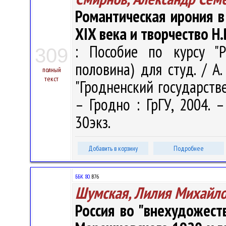
Романтическая ирония в
XIX века и творчество Н.
: Пособие по курсу "Р
309
половина) для студ. / А
полный
текст
"Гродненский государств
– Гродно : ГрГУ, 2004. –
30экз.
Добавить в корзину
Подробнее
ББК 80.
В76
Шумская, Лилия Михайл
Россия во "внехудожеств