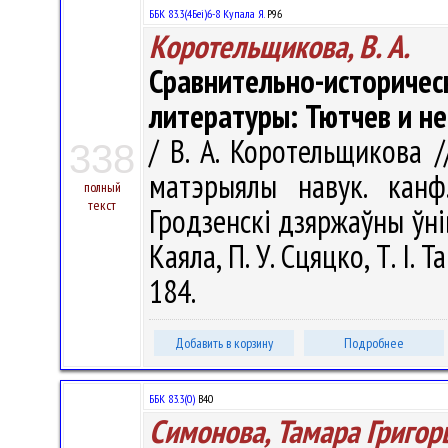
ББК 83.3(4Беі)6-8 Купала Я.
Р96
Коротельщикова, В. А.
Сравнительно-историче
литературы: Тютчев и н
/ В. А. Коротельщикова /
338
матэрыялы навук. канф
полный
текст
Гродзенскi дзяржаўны ўнiве
Каяла, П. У. Сцяцко, Т. І. 
184.
Добавить в корзину
Подробнее
ББК 83.3(0)
В40
Симонова, Тамара Григор