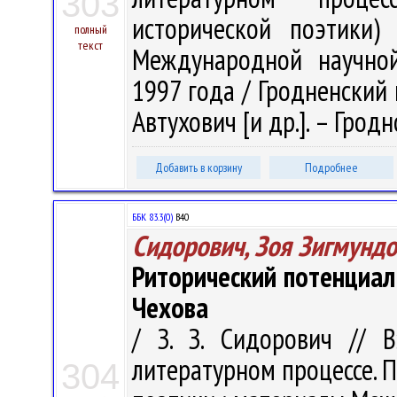
303
исторической поэтики)
полный
текст
Международной научной
1997 года / Гродненский го
Автухович [и др.]. – Гродно
Добавить в корзину
Подробнее
ББК 83.3(0)
В40
Сидорович, Зоя Зигмунд
Риторический потенциал 
Чехова
/ З. З. Сидорович // 
литературном процессе. 
304