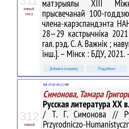
311
матэрыялы XIII Міжн
полный
прысвечанай 100-годдз
текст
члена-карэспандэнта НАН 
28—29 кастрычніка 2021 г
гал. рэд. С. А. Важнік ; навук
інш.]. – Мінск : БДУ, 2021.
Добавить в корзину
Подробнее
ББК 83.3(2=411.2)
Р89
Симонова, Тамара Григор
Русская литература ХХ в
/ Т. Г. Симонова // Р
312
Przyrodniczo-Humanistyczn
полный