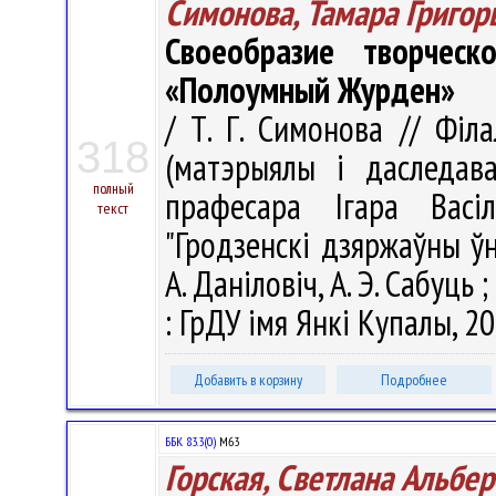
Симонова, Тамара Григор
Своеобразие творчес
«Полоумный Журден»
/ Т. Г. Симонова // Філ
318
(матэрыялы і даследаван
полный
прафесара Ігара Васі
текст
"Гродзенскі дзяржаўны ўні
А. Даніловіч, А. Э. Сабуць ;
: ГрДУ імя Янкі Купалы, 20
Добавить в корзину
Подробнее
ББК 83.3(0)
М63
Горская, Светлана Альбе