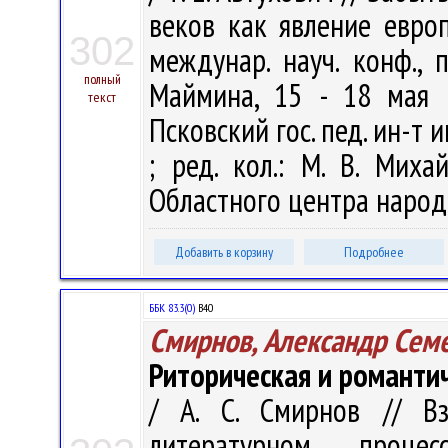
веков как явление евро
302
междунар. науч. конф., 
полный
Маймина, 15 - 18 мая 
текст
Псковский гос. пед. ин-т и
; ред. кол.: М. В. Миха
Областного центра народн
Добавить в корзину
Подробнее
ББК 83.3(0)
В40
Смирнов, Александр Сем
Риторическая и романти
/ А. С. Смирнов // В
литературном проце