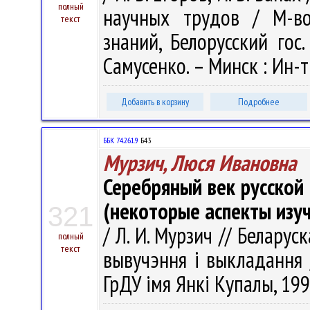
полный
научных трудов / М-во
текст
знаний, Белорусский гос.
Самусенко. – Минск : Ин-т
Добавить в корзину
Подробнее
ББК 74.261.9
Б43
Мурзич, Люся Ивановна
Серебряный век русской 
(некоторые аспекты изу
321
/ Л. И. Мурзич // Беларус
полный
текст
вывучэння і выкладання /
ГрДУ імя Янкі Купалы, 199