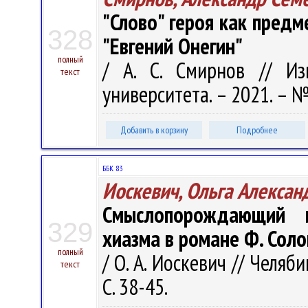
"Слово" героя как предм
328
"Евгений Онегин"
полный
/ А. С. Смирнов // Из
текст
университета. – 2021. – № 
Добавить в корзину
Подробнее
ББК 83
Иоскевич, Ольга Алексан
Смыслопорождающий 
329
хиазма в романе Ф. Соло
полный
/ О. А. Иоскевич // Челяб
текст
С. 38-45.