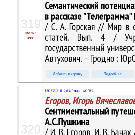
Семантический потенциа
в рассказе "Телеграмма" 
319
/ С. А. Горская // Мир в
полный
статей. Вып. 4 / Учр
текст
государственный университ
Автухович. – Гродно : ЮрС
Добавить в корзину
Подробнее
ББК 83.3(2=411.2)5-8 Пушкин А.С.
П65
Егоров, Игорь Вячеславо
Сентиментальный путеше
А.С.Пушкина
320
/ И. В. Егоров, И. В. Бан