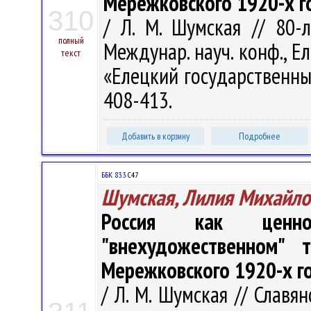
Мережковского 1920-х г
310
/ Л. М. Шумская // 80-
полный
Междунар. науч. конф., Ел
текст
«Елецкий государственный
408-413.
Добавить в корзину
Подробнее
ББК 83.3
С47
Шумская, Лилия Михайло
Россия как ценно
"внехудожественном" 
Мережковского 1920-х г
/ Л. М. Шумская // Славян