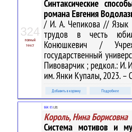
Синтаксические способ
романа Евгения Водолаз
/ И. А. Чепикова // Язы
324
трудов в честь юби
полный
Конюшкевич / Учреж
текст
государственный универси
Пивоварчик ; редкол.: И. И
им. Янки Купалы, 2023. – 
Добавить в корзину
Подробнее
ББК 83.
L81
Король, Нина Борисовна
Система мотивов и му