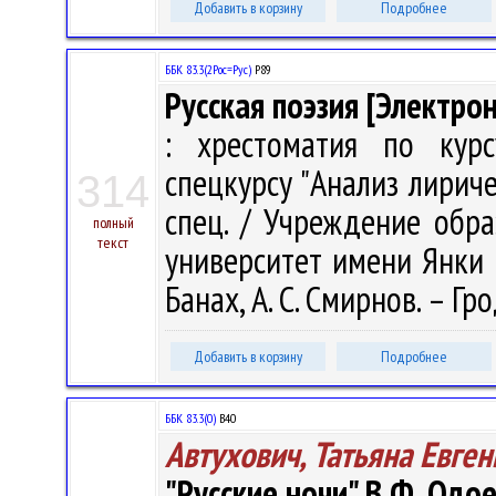
Добавить в корзину
Подробнее
ББК 83.3(2Рос=Рус)
Р89
Русская поэзия [Электро
: хрестоматия по курс
спецкурсу "Анализ лириче
314
спец. / Учреждение обра
полный
текст
университет имени Янки Куп
Банах, А. С. Смирнов. – Гро
Добавить в корзину
Подробнее
ББК 83.3(0)
В40
Автухович, Татьяна Евге
"Русские ночи" В.Ф. Одо