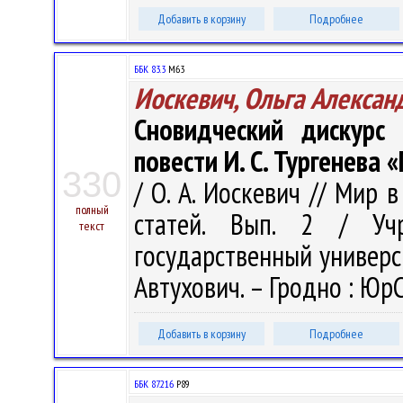
Добавить в корзину
Подробнее
ББК 83.3
М63
Иоскевич, Ольга Алексан
Сновидческий дискурс
повести И. С. Тургенева 
330
/ О. А. Иоскевич // Мир 
полный
статей. Вып. 2 / Учр
текст
государственный университ
Автухович. – Гродно : ЮрС
Добавить в корзину
Подробнее
ББК 87.216
Р89