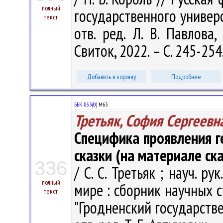
полный
государственного университ
текст
отв. ред. Л. В. Павлова
Свиток, 2022. – С. 245-254
Добавить в корзину
Подробнее
ББК 83.3(0)
М63
Третьяк, София Сергеевн
Специфика проявления г
сказки (на материале ск
336
/ С. С. Третьяк ; науч. ру
полный
мире : сборник научных с
текст
"Гродненский государств