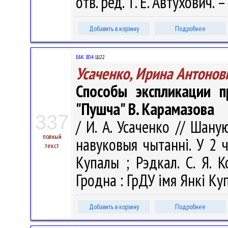
отв. ред. Т. Е. Автухович.
Добавить в корзину
Подробнее
ББК 80.4
Ш22
Усаченко, Ирина Антонов
Способы экспликации 
"Пушча" В. Карамазова
337
/ И. А. Усаченко // Шану
полный
навуковыя чытаннi. У 2 ч.
текст
Купалы ; Рэдкал. С. Я. К
Гродна : ГрДУ імя Янкі Куп
Добавить в корзину
Подробнее