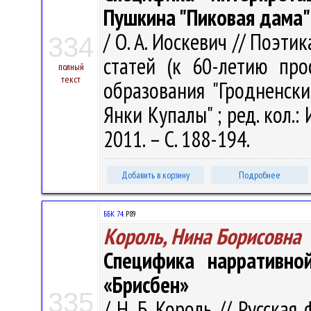
Пушкина "Пиковая дама"
/ О. А. Иоскевич // Поэти
334
статей (к 60-летию про
полный
текст
образования "Гродненск
Янки Купалы" ; ред. кол.: И
2011. – С. 188-194.
Добавить в корзину
Подробнее
ББК 74.
Р89
Король, Нина Борисовна
Специфика нарративно
«Брисбен»
335
/ Н. Б. Король // Русска