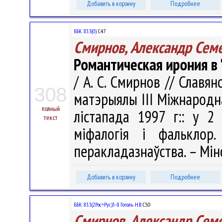
Добавить в корзину
Подробнее
ББК 83.3(0)
С47
Смирнов, Александр Сем
Романтическая ирония в
/ А. С. Смирнов // Славян
308
матэрыялы III Мiжнародн
полный
лістапада 1997 г:: у 2 
текст
міфалогія і фальклор
перакладазнаўства. – Мінс
Добавить в корзину
Подробнее
ББК 83.3(2Рос=Рус)5-8 Гоголь Н.В.
С50
Смирнов, Александр Сем