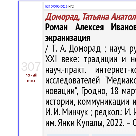
ББК 070:004.032.6
М42
Доморад, Татьяна Анато
Роман Алексея Ивано
экранизация
/ Т. А. Доморад ; науч. 
XXI веке: традиции и н
307
науч.-практ. интерне
полный
исследователей "Медиа
текст
новации", Гродно, 18 мар
истории, коммуникации и 
И. И. Минчук ; редкол.: И. 
им. Янки Купалы, 2022. – 