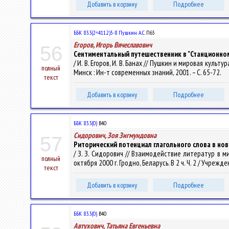
Добавить в корзину
Подробнее
ББК 83.3(2=411.2)5-8 Пушкин А.С.
П65
Егоров, Игорь Вячеславович
56
Сентиментальный путешественник в "Станционном
/ И. В. Егоров, И. В. Банах // Пушкин и мировая культ
полный
Минск : Ин-т современных знаний, 2001. – С. 65-72.
текст
Добавить в корзину
Подробнее
ББК 83.3(0)
В40
Сидорович, Зоя Зигмундовна
57
Риторический потенциал глагольного слова в нов
/ З. З. Сидорович // Взаимодействие литератур в
полный
октября 2000 г. Гродно, Беларусь. В 2 ч. Ч. 2 / Учреж
текст
Добавить в корзину
Подробнее
ББК 83.3(0)
В40
Автухович, Татьяна Евгеньевна