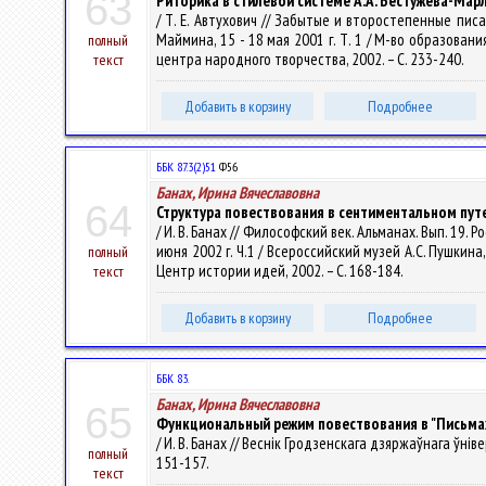
63
Риторика в стилевой системе А.А. Бестужева-Мар
/ Т. Е. Автухович // Забытые и второстепенные пис
Маймина, 15 - 18 мая 2001 г. Т. 1 / М-во образования
полный
центра народного творчества, 2002. – С. 233-240.
текст
Добавить в корзину
Подробнее
ББК 87.3(2)51
Ф56
Банах, Ирина Вячеславовна
64
Структура повествования в сентиментальном путе
/ И. В. Банах // Философский век. Альманах. Вып. 19
июня 2002 г. Ч.1 / Всероссийский музей А.С. Пушкин
полный
Центр истории идей, 2002. – С. 168-184.
текст
Добавить в корзину
Подробнее
ББК 83.
Банах, Ирина Вячеславовна
65
Функциональный режим повествования в "Письмах
/ И. В. Банах // Веснік Гродзенскага дзяржаўнага ўнівер
полный
151-157.
текст