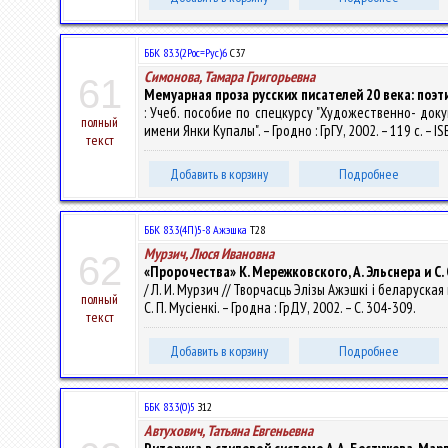
ББК 83.3(2Рос=Рус)6
С37
Симонова, Тамара Григорьевна
61
Мемуарная проза русских писателей 20 века: поэт
: Учеб. пособие по спецкурсу "Художественно- доку
полный
имени Янки Купалы". – Гродно : ГрГУ, 2002. – 119 с. – I
текст
Добавить в корзину
Подробнее
ББК 83.3(4П)5-8 Ажэшка
Т28
Мурзич, Люся Ивановна
62
«Пророчества» К. Мережковского, А. Эльснера и С
/ Л. И. Мурзич // Творчасць Элізы Ажэшкі і беларуска
полный
С. П. Мусіенкі. – Гродна : ГрДУ, 2002. – С. 304-309.
текст
Добавить в корзину
Подробнее
ББК 83.3(0)5
З12
Автухович, Татьяна Евгеньевна