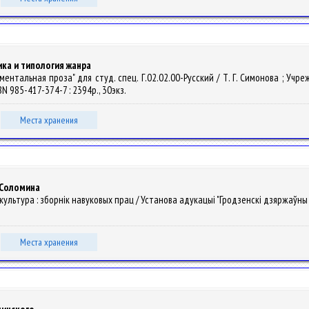
ика и типология жанра
ментальная проза" для студ. спец. Г.02.02.00-Русский / Т. Г. Симонова ; У
SBN 985-417-374-7 : 2394р., 30экз.
Места хранения
. Соломина
я культура : зборнiк навуковых прац / Установа адукацыі "Гродзенскі дзяржаўны 
Места хранения