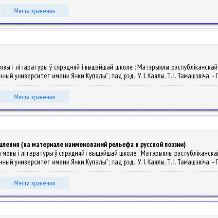
Места хранения
а
овы і літаратуры ў сярэдняй і вышэйшай школе : Матэрыялы рэспубліканскай н
университет имени Янки Купалы" ; пад рэд.: У. І. Каялы, Т. І. Тамашэвіча. – Гр
Места хранения
ения (на материале наименований рельефа в русской поэзии)
я мовы і літаратуры ў сярэдняй і вышэйшай школе : Матэрыялы рэспубліканскай 
университет имени Янки Купалы" ; пад рэд.: У. І. Каялы, Т. І. Тамашэвіча. – Гр
Места хранения