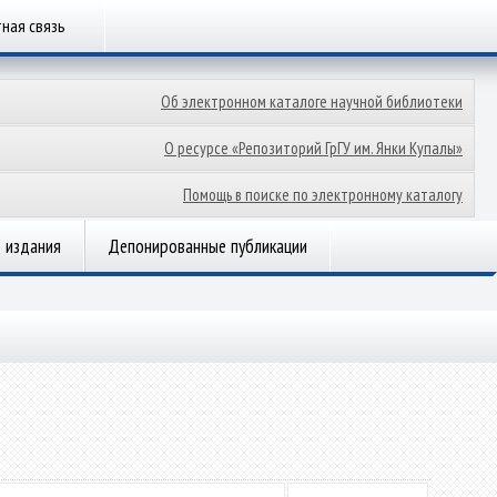
ная связь
Об электронном каталоге научной библиотеки
О ресурсе «Репозиторий ГрГУ им. Янки Купалы»
Помощь в поиске по электронному каталогу
 издания
Депонированные публикации