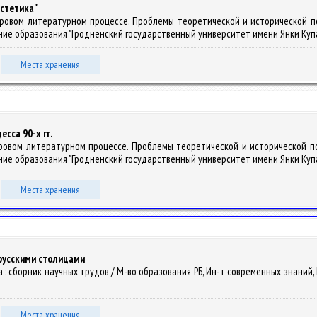
эстетика"
 мировом литературном процессе. Проблемы теоретической и исторической 
дение образования "Гродненский государственный университет имени Янки Купалы" 
Места хранения
сса 90-х гг.
мировом литературном процессе. Проблемы теоретической и исторической 
дение образования "Гродненский государственный университет имени Янки Купалы" 
Места хранения
 русскими столицами
ура : сборник научных трудов / М-во образования РБ, Ин-т современных знаний, Б
Места хранения