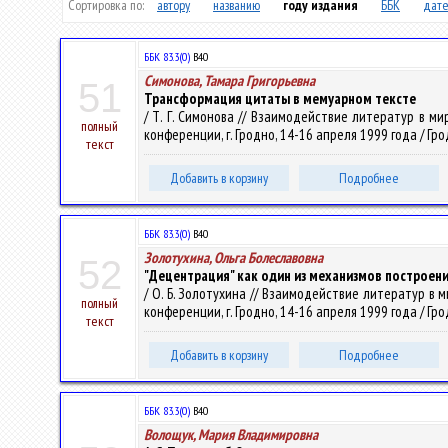
Сортировка по:
автору
названию
году издания
ББК
дате
ББК 83.3(0)
В40
Симонова, Тамара Григорьевна
51
Трансформация цитаты в мемуарном тексте
/ Т. Г. Симонова // Взаимодействие литератур в м
полный
конференции, г. Гродно, 14-16 апреля 1999 года / Гро
текст
Добавить в корзину
Подробнее
ББК 83.3(0)
В40
Золотухина, Ольга Болеславовна
52
"Децентрация" как один из механизмов построения
/ О. Б. Золотухина // Взаимодействие литератур в
полный
конференции, г. Гродно, 14-16 апреля 1999 года / Гро
текст
Добавить в корзину
Подробнее
ББК 83.3(0)
В40
Волощук, Мария Владимировна