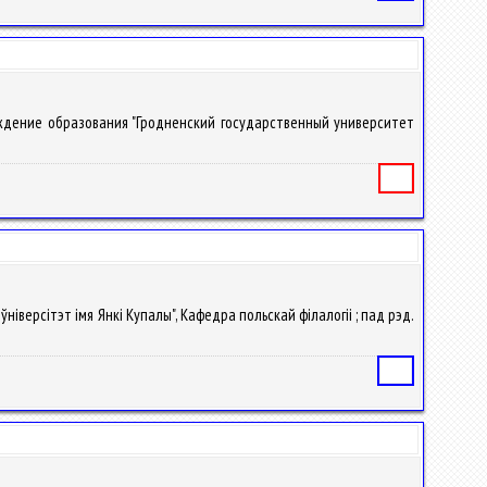
чреждение образования "Гродненский государственный университет
Книга
ўніверсітэт імя Янкі Купалы", Кафедра польскай філалогіі ; пад рэд.
Статья