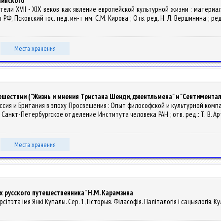
линского
атели XVII - XIX веков как явление европейской культурной жизни : материа
 РФ, Псковский гос. пед. ин-т им. С.М. Кирова ; Отв. ред. Н. Л. Вершинина ; ре
Места хранения
шествии ("Жизнь и мнения Тристана Шенди, джентльмена" и "Сентименталь
. Россия и Британия в эпоху Просвещения : Опыт философской и культурной ком
а, Санкт-Петербургское отделение Института человека РАН ; отв. ред.: Т. В. А
Места хранения
 русского путешественника" Н.М. Карамзина
сітэта імя Янкі Купалы. Сер. 1, Гісторыя. Філасофія. Паліталогія і сацыялогія. Ку