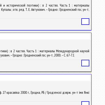
 и исторической поэтики) : в 2 частях. Часть 1 : материалы
ы ; отв. ред. Т. Е. Автухович. – Гродно : Гродненский гос. ун-т,
Статья
тики) : в 2 частях. Часть 1 : материалы Международной научой
вич. – Гродно : Гродненский гос. ун-т, 2000. – С. 67-72.
Статья
7 красавіка 2000 г., Гродна, РБ / Гродзенскі дзярж. ун-т імя Янкі
Статья