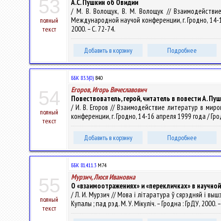
53
А.С. Пушкин об Овидии
/ М. В. Волощук, В. М. Волощук // Взаимодейств
Международной научой конференции, г. Гродно, 14-16
полный
2000. – С. 72-74.
текст
Добавить в корзину
Подробнее
ББК 83.3(0)
В40
Егоров, Игорь Вячеславович
54
Повествователь, герой, читатель в повести А. П
/ И. В. Егоров // Взаимодействие литератур в ми
полный
конференции, г. Гродно, 14-16 апреля 1999 года / Гро
текст
Добавить в корзину
Подробнее
ББК 81.411.3
М74
Мурзич, Люся Ивановна
55
О «взаимоотражениях» и «перекличках» в научной
/ Л. И. Мурзич // Мова і літаратура ў сярэдняй і вы
полный
Купалы ; пад рэд. М. У. Мікуліч. – Гродна : ГрДУ, 2000. 
текст