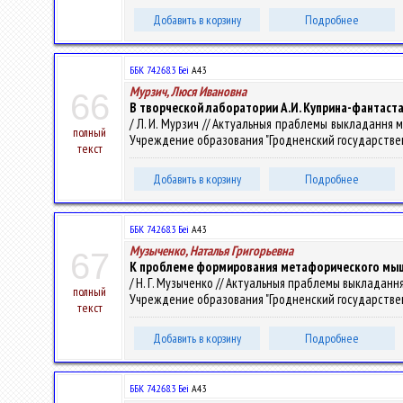
Добавить в корзину
Подробнее
ББК 74.268.3 Беі
А43
Мурзич, Люся Ивановна
66
В творческой лаборатории А.И. Куприна-фантаст
/ Л. И. Мурзич // Актуальныя праблемы выкладання м
полный
Учреждение образования "Гродненский государственный 
текст
Добавить в корзину
Подробнее
ББК 74.268.3 Беі
А43
Музыченко, Наталья Григорьевна
67
К проблеме формирования метафорического мышл
/ Н. Г. Музыченко // Актуальныя праблемы выкладанн
полный
Учреждение образования "Гродненский государственный 
текст
Добавить в корзину
Подробнее
ББК 74.268.3 Беі
А43