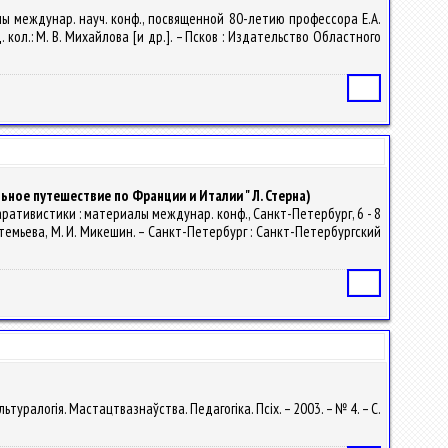
лы междунар. науч. конф., посвященной 80-летию профессора Е.А.
д. кол.: М. В. Михайлова [и др.]. – Псков : Издательство Областного
Статья
ное путешествие по Франции и Италии " Л. Стерна)
паративистики : материалы междунар. конф., Санкт-Петербург, 6 - 8
ртемьева, М. И. Микешин. – Санкт-Петербург : Санкт-Петербургский
Статья
льтуралогія. Мастацтвазнаўства. Педагогіка. Псіх. – 2003. – № 4. – С.