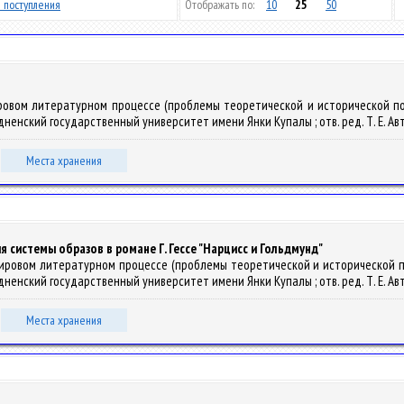
 поступления
Отображать по:
10
25
50
ировом литературном процессе (проблемы теоретической и исторической по
дненский государственный университет имени Янки Купалы ; отв. ред. Т. Е. Автух
Места хранения
 системы образов в романе Г. Гессе "Нарцисс и Гольдмунд"
 мировом литературном процессе (проблемы теоретической и исторической по
дненский государственный университет имени Янки Купалы ; отв. ред. Т. Е. Автух
Места хранения