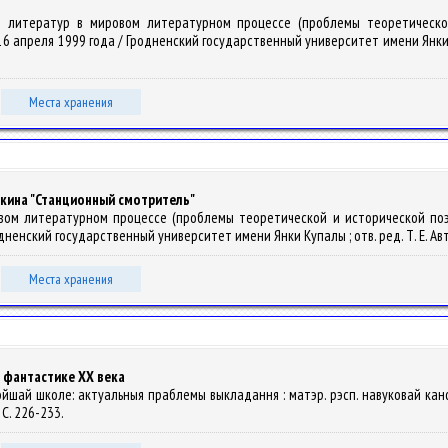
ие литератур в мировом литературном процессе (проблемы теоретической
 апреля 1999 года / Гродненский государственный университет имени Янки Купал
Места хранения
ушкина "Станционный смотритель"
ровом литературном процессе (проблемы теоретической и исторической поэ
дненский государственный университет имени Янки Купалы ; отв. ред. Т. Е. Автухо
Места хранения
 фантастике XX века
шэйшай школе: актуальныя праблемы выкладання : матэр. рэсп. навуковай канф. 2
– С. 226-233.