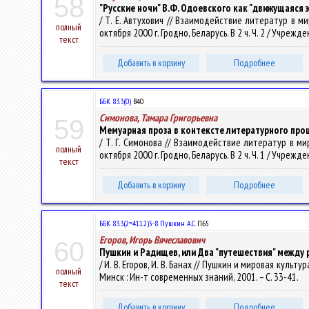
58
"Русские ночи" В.Ф. Одоевского как "движущаяся 
/ Т. Е. Автухович // Взаимодействие литератур в
полный
октября 2000 г. Гродно, Беларусь. В 2 ч. Ч. 2 / Учреж
текст
Добавить в корзину
Подробнее
ББК 83.3(0)
В40
Симонова, Тамара Григорьевна
59
Мемуарная проза в контексте литературного проце
/ Т. Г. Симонова // Взаимодействие литератур в 
полный
октября 2000 г. Гродно, Беларусь. В 2 ч. Ч. 1 / Учреж
текст
Добавить в корзину
Подробнее
ББК 83.3(2=411.2)5-8 Пушкин А.С.
П65
Егоров, Игорь Вячеславович
60
Пушкин и Радищев, или Два "путешествия" между
/ И. В. Егоров, И. В. Банах // Пушкин и мировая культ
полный
Минск : Ин-т современных знаний, 2001. – С. 33-41.
текст
Добавить в корзину
Подробнее