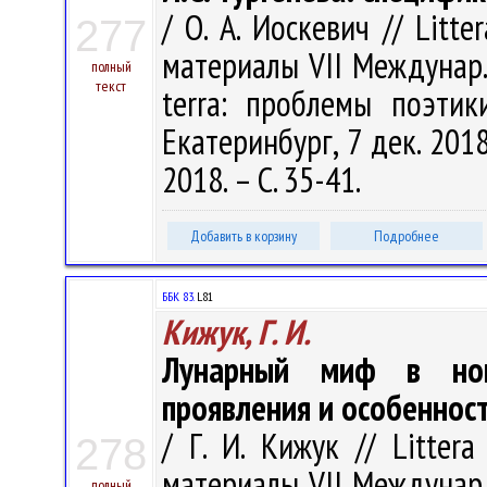
/ О. А. Иоскевич // Litte
277
материалы VII Междунар.
полный
текст
terra: проблемы поэтик
Екатеринбург, 7 дек. 201
2018. – С. 35-41.
Добавить в корзину
Подробнее
ББК 83.
L81
Кижук, Г. И.
Лунарный миф в нов
проявления и особеннос
/ Г. И. Кижук // Littera
278
материалы VII Междунар.
полный