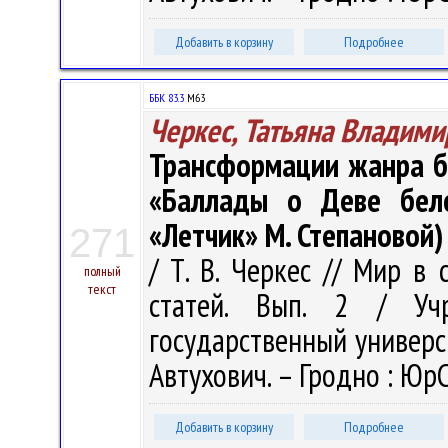
Добавить в корзину
Подробнее
ББК 83.3
М63
Черкес, Татьяна Владими
Трансформации жанра б
«Баллады о Деве бел
«Летчик» М. Степановой)
271
/ Т. В. Черкес // Мир в
полный
текст
статей. Вып. 2 / Учр
государственный университ
Автухович. – Гродно : ЮрС
Добавить в корзину
Подробнее