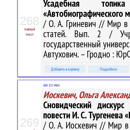
Усадебная топи
«Автобиографического м
268
/ О. А. Гриневич // Мир 
полный
статей. Вып. 2 / Учр
текст
государственный университ
Автухович. – Гродно : ЮрС
Добавить в корзину
Подробнее
ББК 83.3
М63
Иоскевич, Ольга Алексан
Сновидческий дискурс
повести И. С. Тургенева 
269
/ О. А. Иоскевич // Мир 