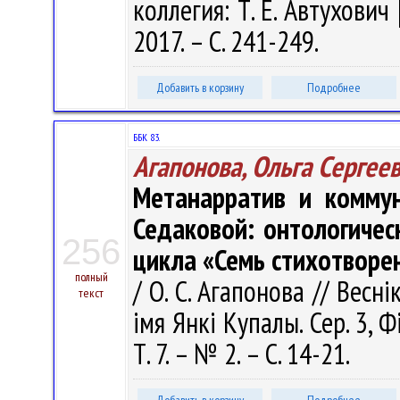
коллегия: Т. Е. Автухович 
2017. – С. 241-249.
Добавить в корзину
Подробнее
ББК 83.
Агапонова, Ольга Сергее
Метанарратив и коммун
Седаковой: онтологичес
256
цикла «Семь стихотворе
полный
/ О. С. Агапонова // Весн
текст
імя Янкі Купалы. Сер. 3, Фі
Т. 7. – № 2. – С. 14-21.