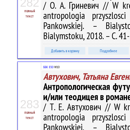
282
/ О. А. Гриневич // W kr
полный
antropologia przyszlos
текст
Pankowskiej. – Bialy
Bialymstoku, 2018. – С. 41
Добавить в корзину
Подробнее
ББК 83.0
W10
Автухович, Татьяна Евге
Антропологическая футу
и/или теодицея в роман
283
/ Т. Е. Автухович // W kr
полный
antropologia przyszlos
текст
Pankowskiej. – Bialy