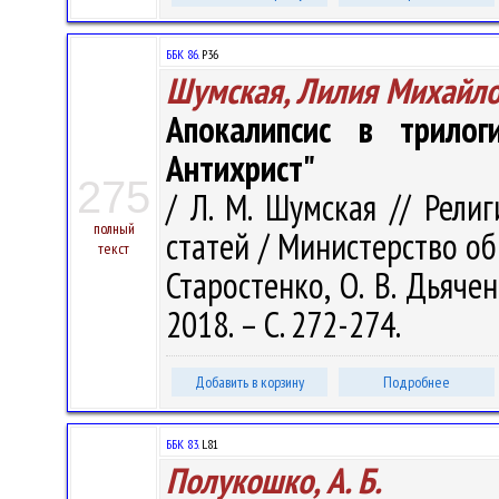
ББК 86.
Р36
Шумская, Лилия Михайл
Апокалипсис в трилог
Антихрист"
275
/ Л. М. Шумская // Рели
полный
статей / Министерство обра
текст
Старостенко, О. В. Дьячен
2018. – С. 272-274.
Добавить в корзину
Подробнее
ББК 83.
L81
Полукошко, А. Б.