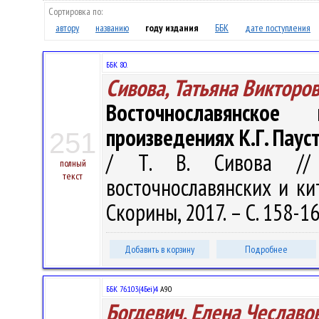
Сортировка по:
автору
названию
году издания
ББК
дате поступления
ББК 80.
Сивова, Татьяна Викторо
Восточнославянско
произведениях К.Г. Паус
251
/ Т. В. Сивова // 
полный
текст
восточнославянских и кит
Скорины, 2017. – С. 158-1
Добавить в корзину
Подробнее
ББК 76.103(4Беі)4
А90
Богдевич, Елена Чеславо