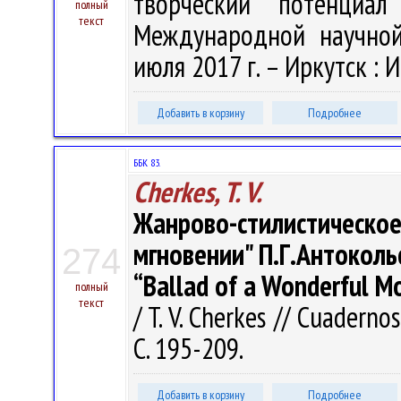
творческий потенциал
полный
текст
Международной научной
июля 2017 г. – Иркутск : И
Добавить в корзину
Подробнее
ББК 83.
Cherkes, T. V.
Жанрово-стилистическ
мгновении" П.Г.Антокольск
274
“Ballad of a Wonderful M
полный
текст
/ T. V. Cherkes // Cuaderno
С. 195-209.
Добавить в корзину
Подробнее