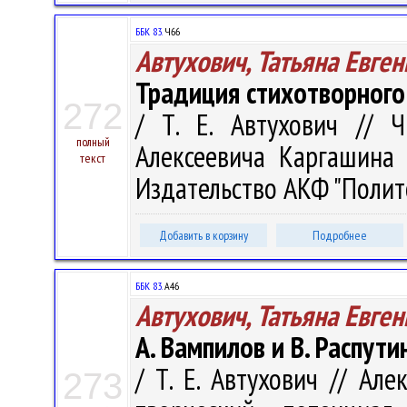
ББК 83.
Ч66
Автухович, Татьяна Евге
Традиция стихотворного 
272
/ Т. Е. Автухович // 
полный
Алексеевича Каргашина 
текст
Издательство АКФ "Политоп
Добавить в корзину
Подробнее
ББК 83.
А46
Автухович, Татьяна Евге
А. Вампилов и В. Распути
/ Т. Е. Автухович // Ал
273