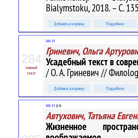
Bialymstoku, 2018. – С. 13
Добавить в корзину
Подробнее
ББК 83.
Гриневич, Ольга Артуров
284
Усадебный текст в совре
полный
/ О. А. Гриневич // Филоlog
текст
Добавить в корзину
Подробнее
ББК 83.
Д36
Автухович, Татьяна Евге
Жизненное простра
воображаемое