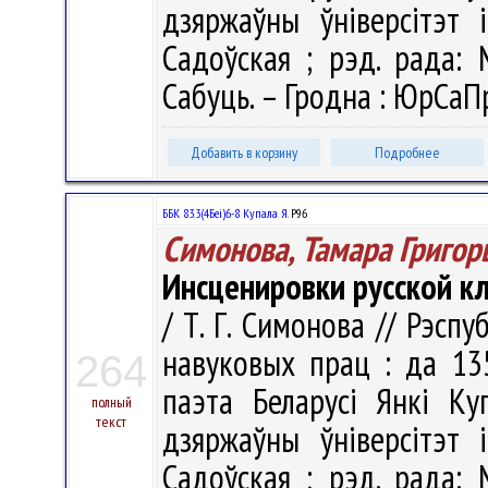
дзяржаўны ўніверсітэт і
Садоўская ; рэд. рада: М
Сабуць. – Гродна : ЮрСаПр
Добавить в корзину
Подробнее
ББК 83.3(4Беі)6-8 Купала Я.
Р96
Симонова, Тамара Григор
Инсценировки русской кл
/ Т. Г. Симонова // Рэспу
навуковых прац : да 13
264
паэта Беларусі Янкі Ку
полный
текст
дзяржаўны ўніверсітэт і
Садоўская ; рэд. рада: М