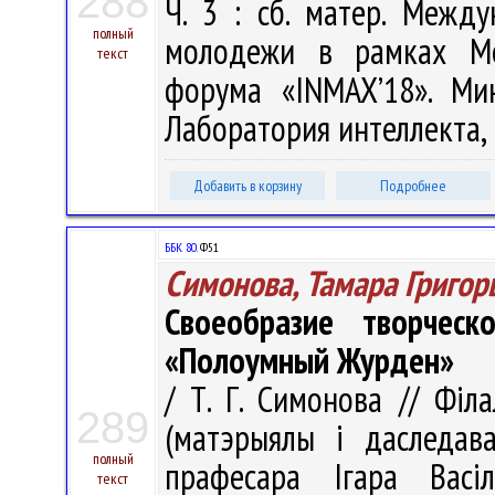
288
Ч. 3 : сб. матер. Межд
полный
молодежи в рамках Меж
текст
форума «INMAX’18». Ми
Лаборатория интеллекта, 2
Добавить в корзину
Подробнее
ББК 80.
Ф51
Симонова, Тамара Григор
Своеобразие творчес
«Полоумный Журден»
/ Т. Г. Симонова // Філ
289
(матэрыялы і даследаван
полный
прафесара Ігара Васі
текст