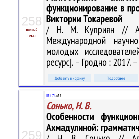
функционирование в про
Виктории Токаревой
258
/ Н. М. Куприян // А
полный
текст
Международной научно-
молодых исследователе
ресурс]. – Гродно : 2017. – 
Добавить в корзину
Подробнее
ББК 74.
А58
Сонько, Н. В.
Особенности функцион
Ахмадулиной: грамматич
259
/ Н. В. Сонько // А