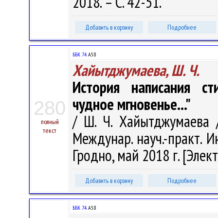
2018. – С. 42-51.
Добавить в корзину
Подробнее
ББК 74.
А58
Хайытджумаева, Ш. Ч.
История написания ст
чудное мгновенье..."
280
/ Ш. Ч. Хайытджумаева /
полный
текст
Междунар. науч.-практ. 
Гродно, май 2018 г. [Элект
Добавить в корзину
Подробнее
ББК 74.
А58