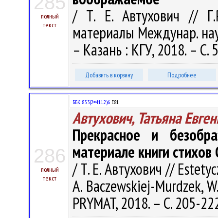
285
/ Т. Е. Автухович // Г
полный
текст
материалы Междунар. науч.
– Казань : КГУ, 2018. – С. 
Добавить в корзину
Подробнее
ББК 83.3(2=411.2)6
E81
Автухович, Татьяна Евге
Прекрасное и безобр
материале книги стихов 
286
/ Т. Е. Автухович // Estetyc
полный
текст
A. Baczewskiej-Murdzek, W. 
PRYMAT, 2018. – С. 205-22