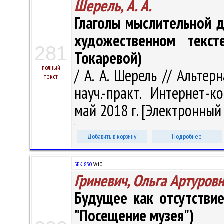
Шерель, А. А.
Глаголы мыслительной д
художественном текст
281
Токаревой)
полный
/ А. А. Шерель // Альтер
текст
науч.-практ. Интернет-к
май 2018 г. [Электронный р
Добавить в корзину
Подробнее
ББК 83.0
W10
Гриневич, Ольга Артуров
Будущее как отсутствие
"Посещение музея")