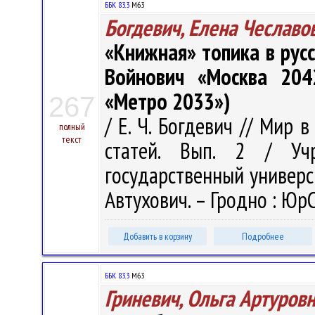
ББК 83.3
М63
Богдевич, Елена Чеславо
«Книжная» топика в русс
Войнович «Москва 2042
«Метро 2033»)
267
/ Е. Ч. Богдевич // Мир 
полный
текст
статей. Вып. 2 / Учр
государственный университ
Автухович. – Гродно : ЮрС
Добавить в корзину
Подробнее
ББК 83.3
М63
Гриневич, Ольга Артуров