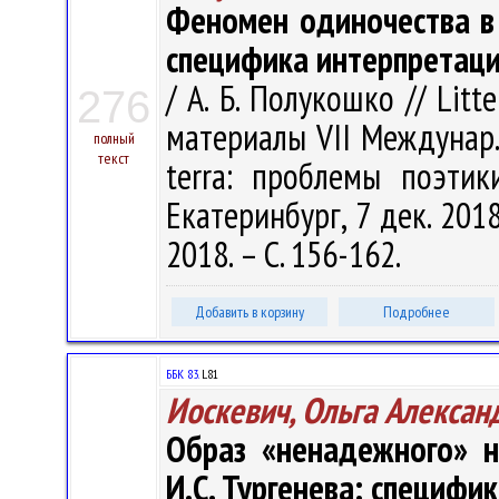
Феномен одиночества в 
специфика интерпретац
/ А. Б. Полукошко // Litt
276
материалы VII Междунар.
полный
текст
terra: проблемы поэтик
Екатеринбург, 7 дек. 201
2018. – С. 156-162.
Добавить в корзину
Подробнее
ББК 83.
L81
Иоскевич, Ольга Алексан
Образ «ненадежного» н
И.С. Тургенева: специфи