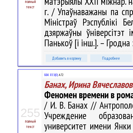
матэрыялы XXII міжнар. на
полный
текст
г. / Упаўнаважаны па сп
Міністраў Рэспублікі Бе
дзяржаўны ўніверсітэт ім
Панькоў [і інш.]. – Гродна
Добавить в корзину
Подробнее
ББК 83.3(0)
А72
Банах, Ирина Вячеславов
Феномен времени в рома
/ И. В. Банах // Антрополо
255
Учреждение образова
полный
университет имени Янки Ку
текст