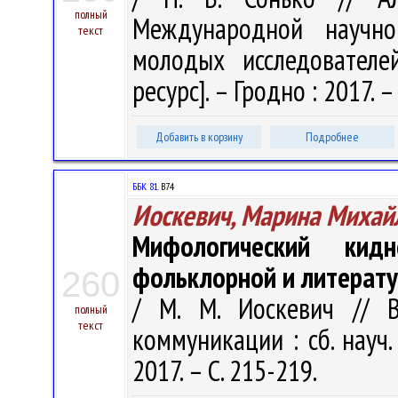
полный
Международной научно-
текст
молодых исследователе
ресурс]. – Гродно : 2017. – 
Добавить в корзину
Подробнее
ББК 81.
В74
Иоскевич, Марина Михай
Мифологический ки
фольклорной и литерату
260
/ М. М. Иоскевич // 
полный
текст
коммуникации : сб. науч. 
2017. – С. 215-219.