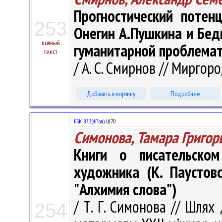
Прогностический потен
253
Онегин А.Пушкина и Бед
полный
гуманитарной проблемат
текст
/ А. С. Смирнов // Миргород
Добавить в корзину
Подробнее
ББК 83.3(4Пол)
Ш70
Симонова, Тамара Григор
Книги о писательско
художника (К. Паустовс
"Алхимия слова")
/ Т. Г. Симонова // Шлях
254