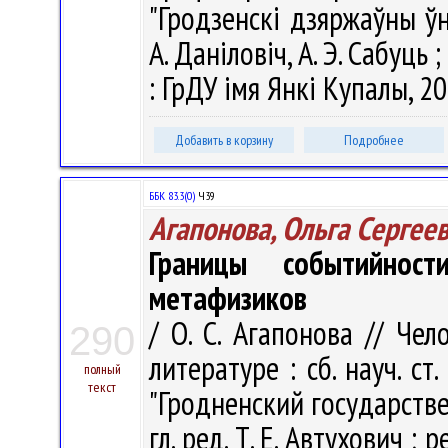
"Гродзенскі дзяржаўны ўні
А. Даніловіч, А. Э. Сабуць ;
: ГрДУ імя Янкі Купалы, 20
Добавить в корзину
Подробнее
ББК 83.3(0)
Ч39
Агапонова, Ольга Сергее
Границы событийнос
метафизиков
/ О. С. Агапонова // Че
290
литературе : сб. науч. ст
полный
текст
"Гродненский государств
гл. ред. Т. Е. Автухович ; р