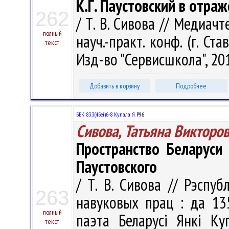
К.Г. Паустовский в отра
262
/ Т. В. Сивова // Медиачт
полный
науч.-практ. конф. (г. Ста
текст
Изд-во "Сервисшкола", 201
Добавить в корзину
Подробнее
ББК 83.3(4Беі)6-8 Купала Я.
Р96
Сивова, Татьяна Викторо
Пространство Беларуси
Паустовского
/ Т. В. Сивова // Рэспуб
263
навуковых прац : да 13
полный
паэта Беларусі Янкі Ку
текст