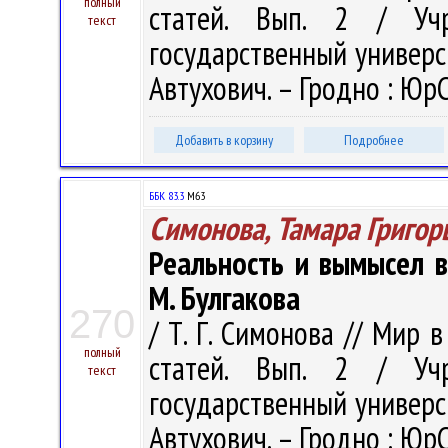
полный
статей. Вып. 2 / Учр
текст
государственный университ
Автухович. – Гродно : ЮрС
Добавить в корзину
Подробнее
ББК 83.3
М63
Симонова, Тамара Григор
Реальность и вымысел 
М. Булгакова
270
/ Т. Г. Симонова // Мир 
полный
статей. Вып. 2 / Учр
текст
государственный университ
Автухович. – Гродно : ЮрС