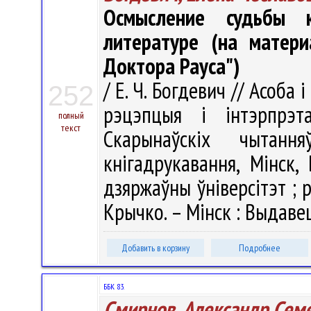
Осмысление судьбы 
литературе (на матери
Доктора Рауса")
/ Е. Ч. Богдевич // Асоб
252
рэцэпцыя і інтэрпрэ
полный
текст
Скарынаўскіх чытанн
кнігадрукавання, Мінск, 
дзяржаўны ўніверсітэт ; рэд
Крычко. – Мінск : Выдавец
Добавить в корзину
Подробнее
ББК 83.
Смирнов, Александр Сем