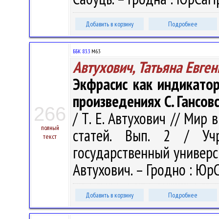
Добавить в корзину
Подробнее
ББК 83.3
М63
Автухович, Татьяна Евге
Экфрасис как индикатор
произведениях С. Гансовс
266
/ Т. Е. Автухович // Мир 
полный
статей. Вып. 2 / Учр
текст
государственный университ
Автухович. – Гродно : ЮрС
Добавить в корзину
Подробнее