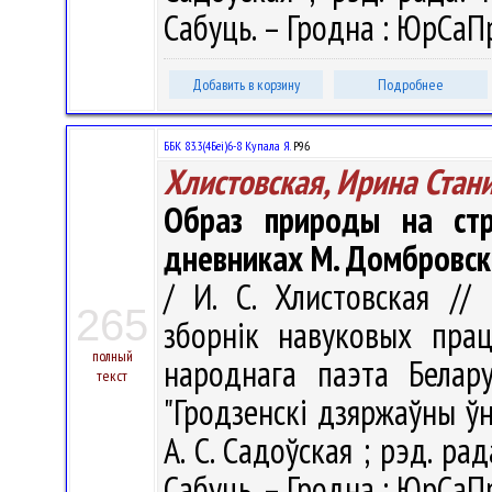
Сабуць. – Гродна : ЮрСаПр
Добавить в корзину
Подробнее
ББК 83.3(4Беі)6-8 Купала Я.
Р96
Хлистовская, Ирина Стан
Образ природы на ст
дневниках М. Домбровс
/ И. С. Хлистовская // 
265
зборнік навуковых пра
полный
народнага паэта Белар
текст
"Гродзенскі дзяржаўны ўні
А. С. Садоўская ; рэд. рада
Сабуць. – Гродна : ЮрСаПр