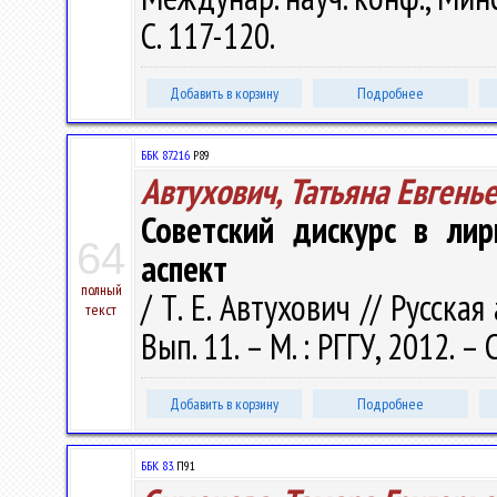
С. 117-120.
Добавить в корзину
Подробнее
ББК 87.216
Р89
Автухович, Татьяна Евгень
Советский дискурс в ли
64
аспект
полный
/ Т. Е. Автухович // Русск
текст
Вып. 11. – М. : РГГУ, 2012. – 
Добавить в корзину
Подробнее
ББК 83.
П91