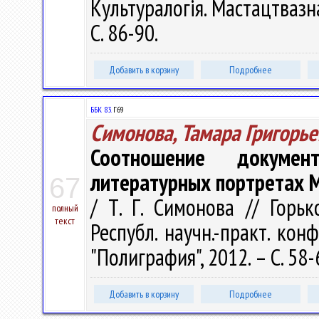
Культуралогія. Мастацтвазна
С. 86-90.
Добавить в корзину
Подробнее
ББК 83.
Г69
Симонова, Тамара Григорье
Соотношение докумен
литературных портретах М
67
/ Т. Г. Симонова // Горь
полный
текст
Республ. научн.-практ. кон
"Полиграфия", 2012. – С. 58-
Добавить в корзину
Подробнее