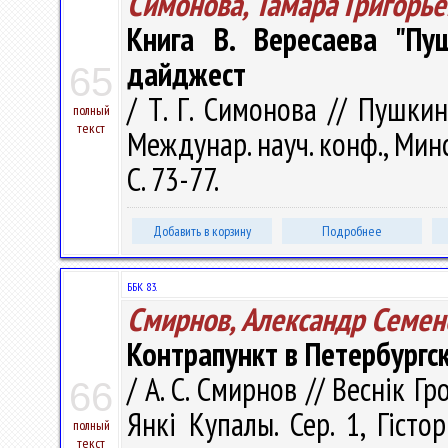
Симонова, Тамара Григорье
Книга В. Вересаева "Пу
дайджест
65
/ Т. Г. Симонова // Пушки
полный
текст
Междунар. науч. конф., Минс
С. 73-77.
Добавить в корзину
Подробнее
ББК 83.
Смирнов, Александр Семен
Контрапункт в Петербургск
/ А. С. Смирнов // Веснік Г
66
Янкі Купалы. Сер. 1, Гістор
полный
текст