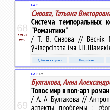
ББК 83.
Сивова, Татьяна Викторовн
Система темпоральных к
68
"Романтики"
полный
/ Т. В. Сивова // Веснік
текст
ўніверсітэта імя І.П. Шамякі
Добавить в корзину
Подробнее
ББК 83.
А72
Булгакова, Анна Александр
Топос мир в поп-арт роман
/ А. А. Булгакова // Антр
69
аспекты проблемы : сбо