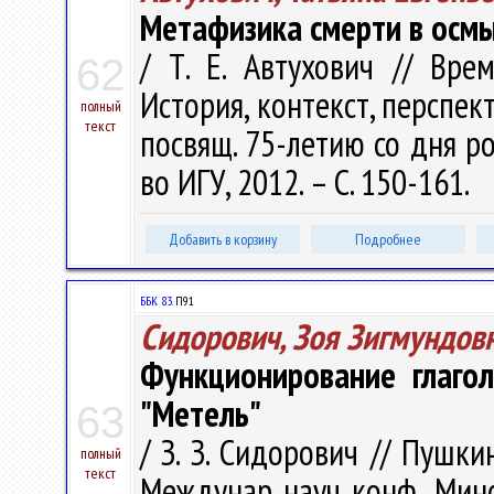
Метафизика смерти в осмы
/ Т. Е. Автухович // Вре
62
История, контекст, перспек
полный
текст
посвящ. 75-летию со дня ро
во ИГУ, 2012. – С. 150-161.
Добавить в корзину
Подробнее
ББК 83.
П91
Сидорович, Зоя Зигмундов
Функционирование глагол
"Метель"
63
/ З. З. Сидорович // Пушк
полный
текст
Междунар. науч. конф., Минс