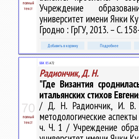
полный
Учреждение образован
текст
университет имени Янки Купал
Гродно : ГрГУ, 2013. – С. 15
Добавить в корзину
Подробнее
ББК 83.
А72
Радиончик, Д. Н.
"Где Византия сроднилась
итальянских стихов Евгени
/ Д. Н. Радиончик, И. В.
70
методологические аспекты 
полный
текст
ч. Ч. 1 / Учреждение обр
университет имени Янки Купал