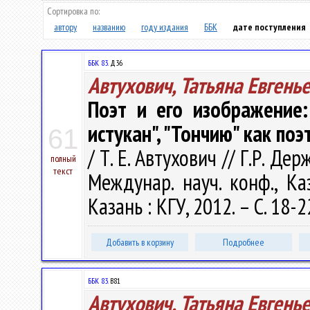
Сортировка по:
автору
названию
году издания
ББК
дате поступления
ББК 83.
Д36
Автухович, Татьяна Евгень
Поэт и его изображение:
истукан", "Тончию" как по
61
/ Т. Е. Автухович // Г.Р. Д
полный
текст
Междунар. науч. конф., К
Казань : КГУ, 2012. – С. 18-2
Добавить в корзину
Подробнее
ББК 83.
В81
Автухович, Татьяна Евгень