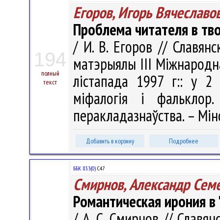
Егоров, Игорь Вячеславо
Проблема читателя в тво
/ И. В. Егоров // Славян
194
матэрыялы III Мiжнародн
полный
лістапада 1997 г:: у 2 
текст
міфалогія і фальклор
перакладазнаўства. – Мінск
Добавить в корзину
Подробнее
ББК 83.3(0)
С47
Смирнов, Александр Сем
Романтическая ирония в
/ А. С. Смирнов // Славян