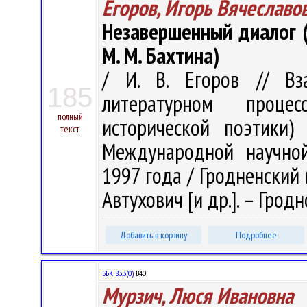
Егоров, Игорь Вячеславо
Незавершенный диалог (
М. М. Бахтина)
/ И. В. Егоров // Вз
185
литературном проце
полный
исторической поэтики)
текст
Международной научной
1997 года / Гродненский го
Автухович [и др.]. – Гродно
Добавить в корзину
Подробнее
ББК 83.3(0)
В40
Мурзич, Люся Ивановна