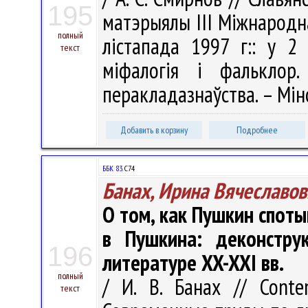
195
матэрыялы III Мiжнародн
полный
лістапада 1997 г:: у 2 
текст
міфалогія і фальклор
перакладазнаўства. – Мінс
Добавить в корзину
Подробнее
ББК 83.
С74
Банах, Ирина Вячеславов
О том, как Пушкин споты
в Пушкина: деконстру
196
литературе XX-XXI вв.
полный
/ И. В. Банах // Contem
текст