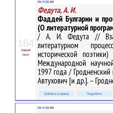
ББК 83.3(0)
В40
Федута, А. И.
Фаддей Булгарин и про
(О литературной програм
/ А. И. Федута // Вз
184
литературном проце
полный
исторической поэтики)
текст
Международной научной
1997 года / Гродненский го
Автухович [и др.]. – Гродно
Добавить в корзину
Подробнее
ББК 83.3(0)
В40