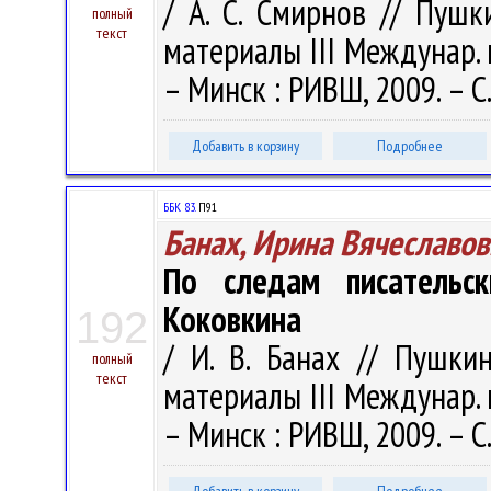
/ А. С. Смирнов // Пушк
полный
текст
материалы III Междунар. н
– Минск : РИВШ, 2009. – С
Добавить в корзину
Подробнее
ББК 83.
П91
Банах, Ирина Вячеславов
По следам писательск
Коковкина
192
/ И. В. Банах // Пушкин
полный
текст
материалы III Междунар. н
– Минск : РИВШ, 2009. – С.