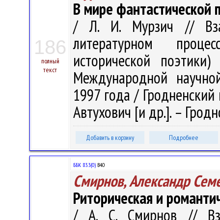
В мире фантастической п
/ Л. И. Мурзич // Вз
литературном проце
186
исторической поэтики)
полный
текст
Международной научной
1997 года / Гродненский го
Автухович [и др.]. – Гродно
Добавить в корзину
Подробнее
ББК 83.3(0)
В40
Смирнов, Александр Сем
Риторическая и романти
/ А. С. Смирнов // В