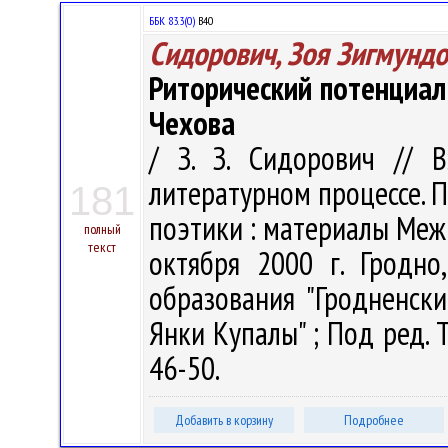
ББК 83.3(0)
В40
Сидорович, Зоя Зигмунд
Риторический потенциал 
Чехова
/ З. З. Сидорович // 
литературном процессе. 
181
поэтики : материалы Меж
полный
текст
октября 2000 г. Гродно
образования "Гродненск
Янки Купалы" ; Под ред. Т.
46-50.
Добавить в корзину
Подробнее