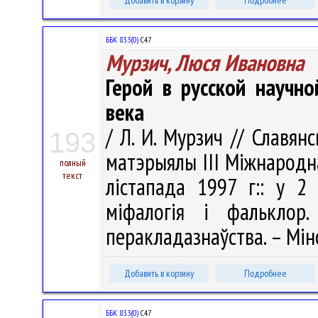
Добавить в корзину
Подробнее
ББК 83.3(0)
С47
Мурзич, Люся Ивановна
Герой в русской научн
века
/ Л. И. Мурзич // Славян
193
матэрыялы III Мiжнародн
полный
текст
лістапада 1997 г:: у 2 
міфалогія і фальклор
перакладазнаўства. – Мінс
Добавить в корзину
Подробнее
ББК 83.3(0)
С47