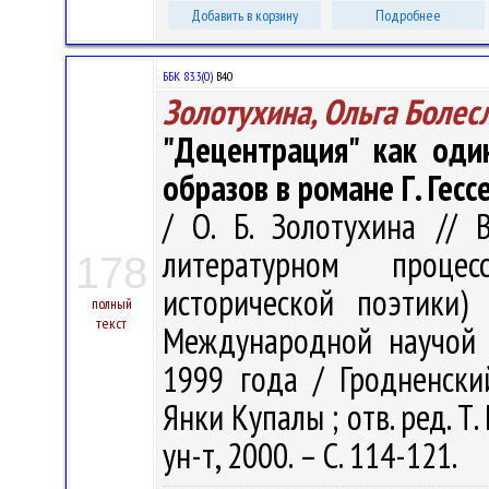
Добавить в корзину
Подробнее
ББК 83.3(0)
В40
Золотухина, Ольга Болес
"Децентрация" как оди
образов в романе Г. Гесс
/ О. Б. Золотухина //
литературном проце
178
исторической поэтики)
полный
текст
Международной научой к
1999 года / Гродненски
Янки Купалы ; отв. ред. Т.
ун-т, 2000. – С. 114-121.