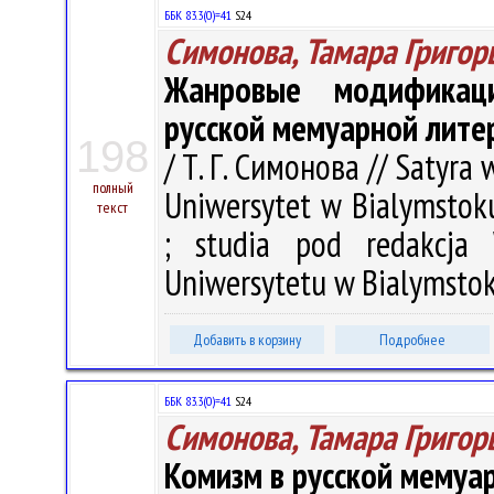
ББК 83.3(0)=41
S24
Симонова, Тамара Григор
Жанровые модификац
русской мемуарной литер
198
/ Т. Г. Симонова // Satyra 
полный
Uniwersytet w Bialymstoku.
текст
; studia pod redakcja
Uniwersytetu w Bialymstoku
Добавить в корзину
Подробнее
ББК 83.3(0)=41
S24
Симонова, Тамара Григор
Комизм в русской мемуа