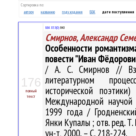
Сортировка по:
автору
названию
году издания
ББК
дате поступления
ББК 83.3(0)
В40
Смирнов, Александр Сем
Особенности романтизма 
повести "Иван Фёдорови
/ А. С. Смирнов // В
литературном проце
176
исторической поэтики)
полный
текст
Международной научой к
1999 года / Гродненски
Янки Купалы ; отв. ред. Т.
ун-т, 2000. – С. 218-224.