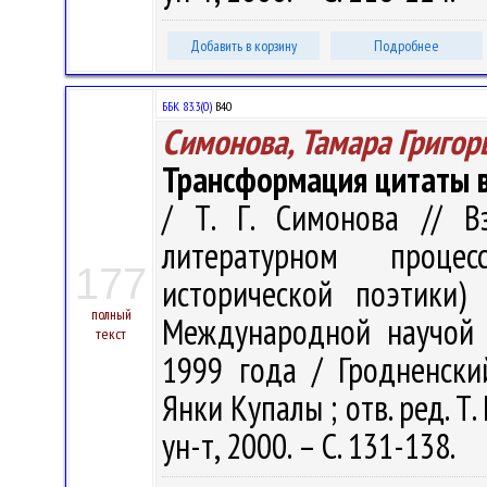
Добавить в корзину
Подробнее
ББК 83.3(0)
В40
Симонова, Тамара Григор
Трансформация цитаты в
/ Т. Г. Симонова // В
литературном проце
177
исторической поэтики)
полный
Международной научой к
текст
1999 года / Гродненски
Янки Купалы ; отв. ред. Т.
ун-т, 2000. – С. 131-138.