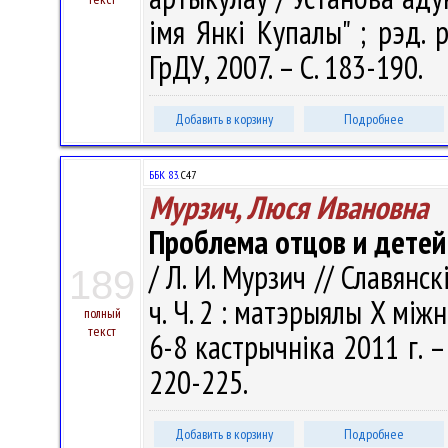
імя Янкі Купалы" ; рэд. ра
ГрДУ, 2007. – С. 183-190.
Добавить в корзину
Подробнее
ББК 83.
С47
Мурзич, Люся Ивановна
Проблема отцов и детей 
/ Л. И. Мурзич // Славянс
189
ч. Ч. 2 : матэрыялы X мi
полный
текст
6-8 кастрычнiка 2011 г. –
220-225.
Добавить в корзину
Подробнее