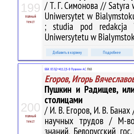
/ Т. Г. Симонова // Satyra 
199
Uniwersytet w Bialymstoku.
полный
текст
; studia pod redakcja
Uniwersytetu w Bialymstok
Добавить в корзину
Подробнее
ББК 83.3(2=411.2)5-8 Пушкин А.С.
П65
Егоров, Игорь Вячеславо
Пушкин и Радищев, или
столицами
200
/ И. В. Егоров, И. В. Бан
полный
научных трудов / М-во
текст
знаний, Белорусский гос.