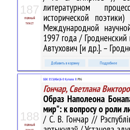
литературном проце
187
исторической поэтики)
полный
текст
Международной научной
1997 года / Гродненский го
Автухович [и др.]. – Гродно
Добавить в корзину
Подробнее
ББК 83.3(4Беі)6-8 Купала Я.
Р96
Гончар, Светлана Виктор
Образ Наполеона Бонапа
мир": к вопросу о роли л
188
/ С. В. Гончар // Рэспубл
полный
артыкулаў / Установа аду
текст