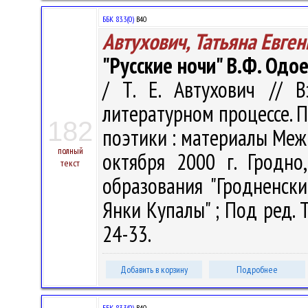
ББК 83.3(0)
В40
Автухович, Татьяна Евге
"Русские ночи" В.Ф. Одо
/ Т. Е. Автухович // 
литературном процессе. 
182
поэтики : материалы Меж
полный
октября 2000 г. Гродно
текст
образования "Гродненск
Янки Купалы" ; Под ред. Т.
24-33.
Добавить в корзину
Подробнее
ББК 83.3(0)
В40