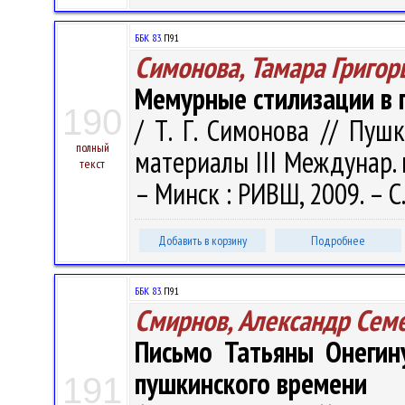
ББК 83.
П91
Симонова, Тамара Григор
Мемурные стилизации в 
190
/ Т. Г. Симонова // Пушк
полный
материалы III Междунар. н
текст
– Минск : РИВШ, 2009. – С
Добавить в корзину
Подробнее
ББК 83.
П91
Смирнов, Александр Сем
Письмо Татьяны Онегин
пушкинского времени
191