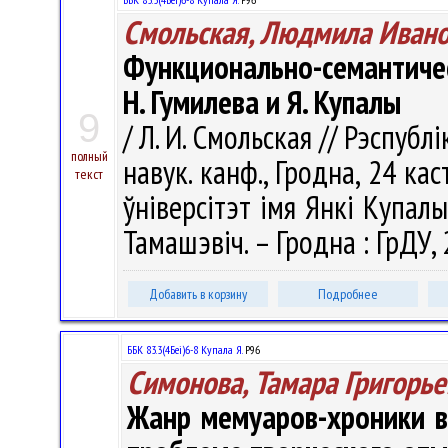
Смольская, Людмила Иван
Функционально-семантиче
Н. Гумилева и Я. Купалы
9
/ Л. И. Смольская // Рэспуб
полный
навук. канф., Гродна, 24 ка
текст
ўнiверсітэт iмя Янкі Купалы ; 
Тамашэвіч. – Гродна : ГрДУ, 
Добавить в корзину
Подробнее
ББК 83.3(4Беі)6-8 Купала Я.
Р96
Симонова, Тамара Григорье
Жанр мемуаров-хроники в 