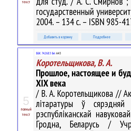
для студ. / А. С. Смирнов
текст
государственный университе
2004. – 134 с. – ISBN 985-41
Добавить в корзину
Подробнее
ББК 74.268.3 Беі
А43
Коротельщикова, В. А.
Прошлое, настоящее и буд
XIX века
/ В. А. Коротельщикова //
5
літаратуры ў сярэдня
полный
рэспубліканскай навуковай
текст
Гродна, Беларусь / Учр