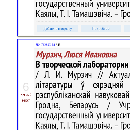
государственный университе
Каялы, Т. І. Тамашэвіча. – Гр
Добавить в корзину
Подробнее
ББК 74.268.3 Беі
А43
Мурзич, Люся Ивановна
В творческой лаборатории 
/ Л. И. Мурзич // Акту
літаратуры ў сярэдня
6
рэспубліканскай навуковай
полный
текст
Гродна, Беларусь / Учр
государственный университе
Каялы, Т. І. Тамашэвіча. – Гр