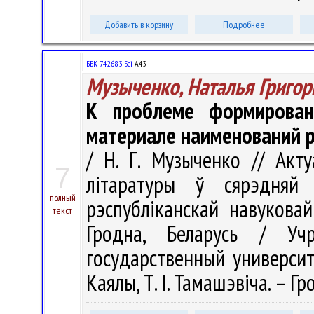
Добавить в корзину
Подробнее
ББК 74.268.3 Беі
А43
Музыченко, Наталья Григор
К проблеме формирован
материале наименований р
/ Н. Г. Музыченко // Ак
7
літаратуры ў сярэдня
полный
рэспубліканскай навуковай
текст
Гродна, Беларусь / Учр
государственный университе
Каялы, Т. І. Тамашэвіча. – Гр