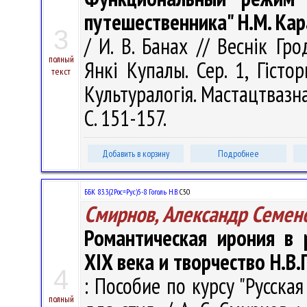
путешественника" Н.М. Ка
3
/ И. В. Банах // Веснік Гр
полный
Янкі Купалы. Сер. 1, Гістор
текст
Культуралогія. Мастацтвазна
С. 151-157.
Добавить в корзину
Подробнее
ББК 83.3(2Рос=Рус)5-8 Гоголь Н.В.
С50
Смирнов, Александр Семен
Романтическая ирония в 
XIX века и творчество Н.В.
4
: Пособие по курсу "Русска
полный