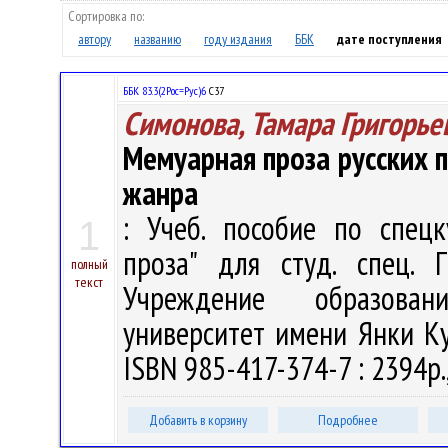
Сортировка по:
автору
названию
году издания
ББК
дате поступления
ББК 83.3(2Рос=Рус)6
С37
Симонова, Тамара Григорье
Мемуарная проза русских п
жанра
: Учеб. пособие по спецк
1
проза" для студ. спец. Г
полный
текст
Учреждение образован
университет имени Янки Куп
ISBN 985-417-374-7 : 2394р.
Добавить в корзину
Подробнее