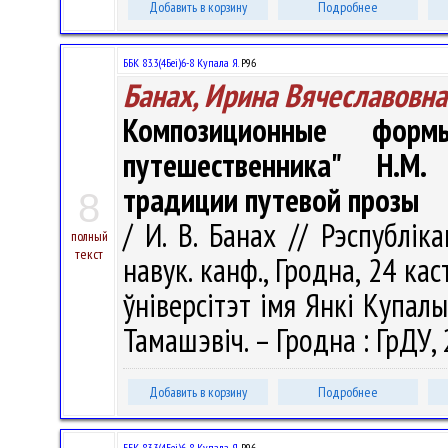
Добавить в корзину
Подробнее
ББК 83.3(4Беі)6-8 Купала Я.
Р96
Банах, Ирина Вячеславовна
Композиционные фор
путешественника" Н.М
традиции путевой прозы
8
/ И. В. Банах // Рэспублік
полный
текст
навук. канф., Гродна, 24 ка
ўнiверсітэт iмя Янкі Купалы ; 
Тамашэвіч. – Гродна : ГрДУ, 
Добавить в корзину
Подробнее
ББК 83.3(4Беі)6-8 Купала Я.
Р96