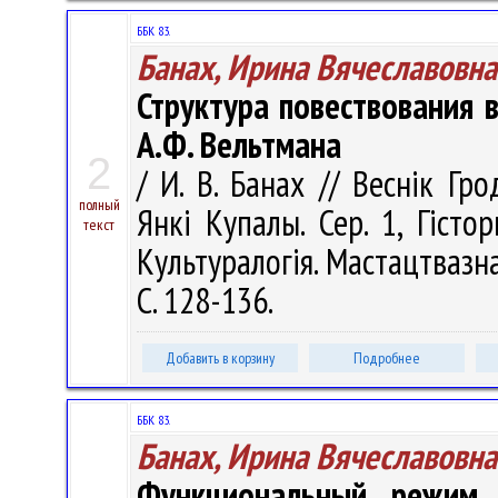
ББК 83.
Банах, Ирина Вячеславовна
Структура повествования 
А.Ф. Вельтмана
2
/ И. В. Банах // Веснік Гр
полный
Янкі Купалы. Сер. 1, Гістор
текст
Культуралогія. Мастацтвазна
С. 128-136.
Добавить в корзину
Подробнее
ББК 83.
Банах, Ирина Вячеславовна
Функциональный режим п