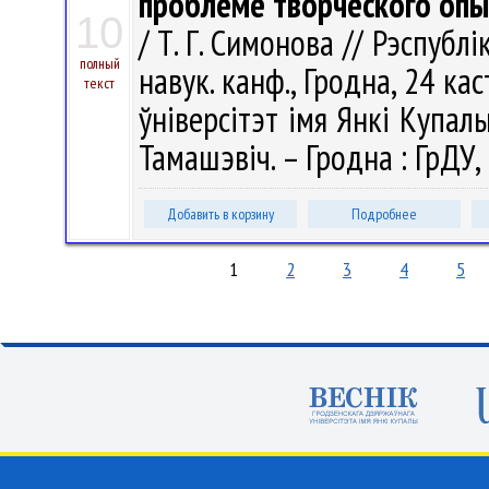
проблеме творческого опы
10
/ Т. Г. Симонова // Рэспубл
полный
навук. канф., Гродна, 24 ка
текст
ўнiверсітэт iмя Янкі Купалы ;
Тамашэвіч. – Гродна : ГрДУ, 
Добавить в корзину
Подробнее
1
2
3
4
5