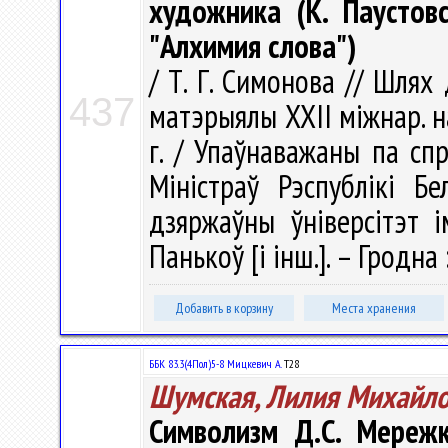
художника (К. Паустовс
"Алхимия слова")
/ Т. Г. Симонова // Шлях
437
матэрыялы XXII міжнар. на
г. / Упаўнаважаны па сп
Міністраў Рэспублікі Бе
дзяржаўны ўніверсітэт ім
Панькоў [і інш.]. – Гродна
Добавить в корзину
Места хранения
ББК 83.3(4Пол)5-8 Мицкевич А.
Т28
Шумская, Лилия Михайл
Символизм Д.С. Мережк