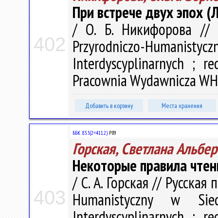
При встрече двух эпох (
/ О. Б. Никифорова // 
402
Przyrodniczo-Humanistyczn
Interdyscyplinarnych ; r
Pracownia Wydawnicza WH U
Добавить в корзину
Места хранения
ББК 83.3(2=411.2)
Р89
Горская, Светлана Альбе
Некоторые правила чтен
/ С. А. Горская // Русская
403
Humanistyczny w Sied
Interdyscyplinarnych ; r