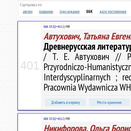
Сортировка по:
автору
названию
году издания
ББК
дате поступления
ББК 83.3(2=411.2)
Р89
Автухович, Татьяна Евге
Древнерусская литерату
/ Т. Е. Автухович // 
401
Przyrodniczo-Humanistyczn
Interdyscyplinarnych ; r
Pracownia Wydawnicza WH U
Добавить в корзину
Места хранения
ББК 83.3(2=411.2)
Р89
Никифорова, Ольга Бори