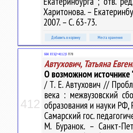
Екатеринбурга ; отв. ред.
Харитонова. – Екатеринбу
2007. – С. 63-73.
Добавить в корзину
Места хранения
ББК 83.3(2=411.2)5
П78
Автухович, Татьяна Евге
О возможном источнике 
/ Т. Е. Автухович // Про
века : межвузовский сб
412
образования и науки РФ, Ро
Самарский гос. педагогичес
М. Буранок. – Санкт-Пет