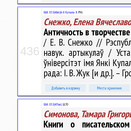
ББК 83.3(4Беі)6-8 Купала Я.
Р96
Снежко, Елена Вячеслав
Античность в творчестве
/ Е. В. Снежко // Рэспуб
436
навук. артыкулаў / Уст
ўніверсітэт імя Янкі Купал
рада: І. В. Жук [и др.]. – 
Добавить в корзину
Места хранения
ББК 83.3(4Пол)
Ш70
Симонова, Тамара Григор
Книги о писательско