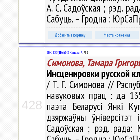
А. С. Садоўская ; рэд. рада
Сабуць. – Гродна : ЮрСаПр
Добавить в корзину
Места хранения
ББК 83.3(4Беі)6-8 Купала Я.
Р96
Симонова, Тамара Григор
Инсценировки русской кл
/ Т. Г. Симонова // Рэспу
навуковых прац : да 13
428
паэта Беларусі Янкі Ку
дзяржаўны ўніверсітэт і
Садоўская ; рэд. рада: М
Сабуць. – Гродна : ЮрСаПр