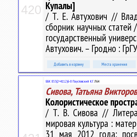
Купалы]
420
/ Т. Е. Автухович // Вл
сборник научных статей 
государственный универси
Автухович. – Гродно : ГрГУ
Добавить в корзину
Места хранения
ББК 83.3(2=411.2)6-8 Паустовский К.Г.
Л64
Сивова, Татьяна Викторо
Колористическое простр
/ Т. В. Сивова // Литер
мировая культура : матер
31 мая 2012 года: пос