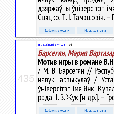
дзяржаўны ўнiверсітэт iмя Я
Сцяцко, Т. І. Тамашэвіч. – 
Добавить в корзину
Места хранения
ББК 83.3(4Беі)6-8 Купала Я.
Р96
Барсегян, Мария Вартаза
Мотив игры в романе В.
/ М. В. Барсегян // Рэспу
435
навук. артыкулаў / Уст
ўніверсітэт імя Янкі Купал
рада: І. В. Жук [и др.]. –
Добавить в корзину
Места хранения