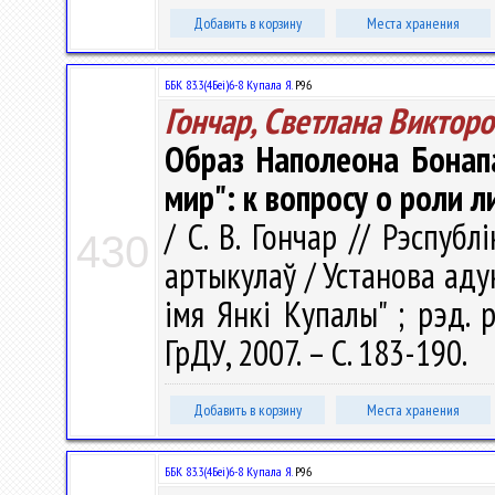
Добавить в корзину
Места хранения
ББК 83.3(4Беі)6-8 Купала Я.
Р96
Гончар, Светлана Виктор
Образ Наполеона Бонапа
мир": к вопросу о роли л
/ С. В. Гончар // Рэспубл
430
артыкулаў / Установа аду
імя Янкі Купалы" ; рэд. ра
ГрДУ, 2007. – С. 183-190.
Добавить в корзину
Места хранения
ББК 83.3(4Беі)6-8 Купала Я.
Р96