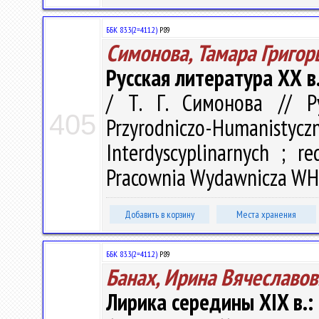
ББК 83.3(2=411.2)
Р89
Симонова, Тамара Григор
Русская литература ХХ в
/ Т. Г. Симонова // Р
405
Przyrodniczo-Humanistyczn
Interdyscyplinarnych ; r
Pracownia Wydawnicza WH U
Добавить в корзину
Места хранения
ББК 83.3(2=411.2)
Р89
Банах, Ирина Вячеславов
Лирика середины XIX в.: