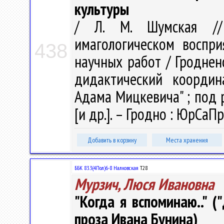
культуры
/ Л. М. Шумская //
имагологическом воспри
438
научных работ / Гродненс
дидактический координ
Адама Мицкевича" ; под ре
[и др.]. – Гродно : ЮрСаПр
Добавить в корзину
Места хранения
ББК 83.3(4Пол)6-8 Налковская
Т28
Мурзич, Люся Ивановна
"Когда я вспоминаю.." 
проза Ивана Бунина)