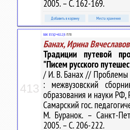
2005. – С. 162-169.
Добавить в корзину
Места хранения
ББК 83.3(2=411.2)5
П78
Банах, Ирина Вячеславов
Традиции путевой про
"Писем русского путеше
/ И. В. Банах // Проблемы
: межвузовский сборн
413
образования и науки РФ, Ро
Самарский гос. педагогичес
М. Буранок. – Санкт-Пет
2005. – С. 206-222.