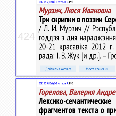
ББК 83.3(4Беі)6-8 Купала Я.
Р96
Мурзич, Люся Ивановна
Три скрипки в поэзии Се
/ Л. И. Мурзич // Рэспубл
424
годдзя з дня нараджэння
20-21 красавіка 2012 г.
рада: І. В. Жук [и др.]. – Г
Добавить в корзину
Места хранения
ББК 83.3(4Беі)6-8 Купала Я.
Р96
Горелова, Валерия Андре
Лексико-семантичес
фрагментов текста о пр