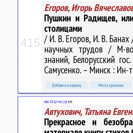
Егоров, Игорь Вячеславо
Пушкин и Радищев, или
столицами
/ И. В. Егоров, И. В. Бан
415
научных трудов / М-во
знаний, Белорусский гос.
Самусенко. – Минск : Ин-т
Добавить в корзину
Места хранения
ББК 83.3(2=411.2)6
E81
Автухович, Татьяна Евге
Прекрасное и безобр
материале книги стихов 