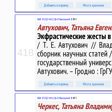
Добавить в корзину
Места хранения
ББК 83.3(2=411.2)6-8 Высоцкий В.
В93
Автухович, Татьяна Евге
Экфрастические жесты в 
/ Т. Е. Автухович // Вл
418
сборник научных статей 
государственный универси
Автухович. – Гродно : ГрГУ
Добавить в корзину
Места хранения
ББК 83.3(2=411.2)6-8 Высоцкий В.
В93
Черкес, Татьяна Владими