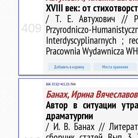
XVIII век: от стихотворс
/ Т. Е. Автухович // 
409
Przyrodniczo-Humanistyczn
Interdyscyplinarnych ; r
Pracownia Wydawnicza WH U
Добавить в корзину
Места хранения
ББК 83.3(2=411.2)5
Л64
Банах, Ирина Вячеславов
Автор в ситуации утр
драматургии
/ И. В. Банах // Литера
сборник статей. Вып. 3.