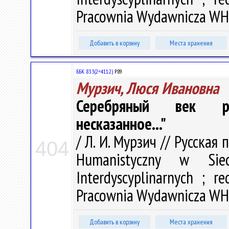
Pracownia Wydawnicza WH U
Добавить в корзину
Места хранения
ББК 83.3(2=411.2)
Р89
Мурзич, Люся Ивановна
Серебряный век рус
несказанное..."
/ Л. И. Мурзич // Русская 
404
Humanistyczny w Sied
Interdyscyplinarnych ; r
Pracownia Wydawnicza WH U
Добавить в корзину
Места хранения