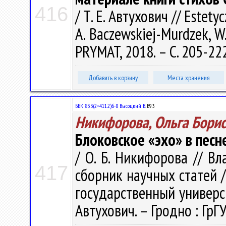
416
/ Т. Е. Автухович // Estetyc
A. Baczewskiej-Murdzek, W. 
PRYMAT, 2018. – С. 205-22
Добавить в корзину
Места хранения
ББК 83.3(2=411.2)6-8 Высоцкий В.
В93
Никифорова, Ольга Бори
Блоковское «эхо» в песн
/ О. Б. Никифорова // Вл
417
сборник научных статей 
государственный универси
Автухович. – Гродно : ГрГУ