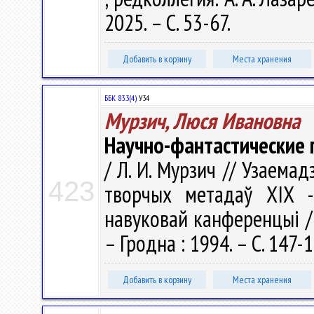
2025. – С. 53-67.
Добавить в корзину
Места хранения
ББК 83.3(4)
У34
Мурзич, Люся Ивановна
Научно-фантастические 
/ Л. И. Мурзич // Узаема
423
творчых метадаў XIX -
навуковай канференцыі / 
– Гродна : 1994. – С. 147-
Добавить в корзину
Места хранения