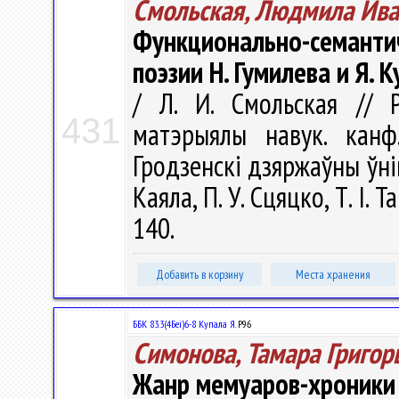
Смольская, Людмила Ив
Функционально-семан
поэзии Н. Гумилева и Я. 
/ Л. И. Смольская // Р
431
матэрыялы навук. канф
Гродзенскi дзяржаўны ўнiве
Каяла, П. У. Сцяцко, Т. І. 
140.
Добавить в корзину
Места хранения
ББК 83.3(4Беі)6-8 Купала Я.
Р96
Симонова, Тамара Григор
Жанр мемуаров-хроники в