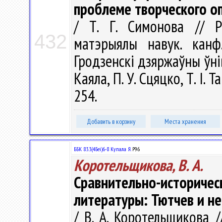
проблеме творческого оп
/ Т. Г. Симонова // Рэ
432
матэрыялы навук. канф
Гродзенскi дзяржаўны ўнiве
Каяла, П. У. Сцяцко, Т. І. 
254.
Добавить в корзину
Места хранения
ББК 83.3(4Беі)6-8 Купала Я.
Р96
Коротельщикова, В. А.
Сравнительно-историче
литературы: Тютчев и н
/ В. А. Коротельщикова /