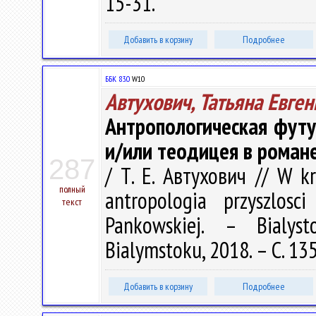
15-31.
Добавить в корзину
Подробнее
ББК 83.0
W10
Автухович, Татьяна Евге
Антропологическая футу
и/или теодицея в роман
287
/ Т. Е. Автухович // W kr
полный
antropologia przyszlos
текст
Pankowskiej. – Bialy
Bialymstoku, 2018. – С. 13
Добавить в корзину
Подробнее