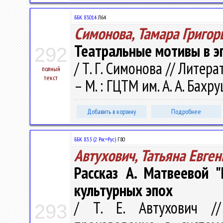
ББК 83.014
Л64
Симонова, Тамара Григор
Театральные мотивы в э
292
/ Т. Г. Симонова // Литер
полный
текст
– М. : ГЦТМ им. А. А. Бахр
Добавить в корзину
Подробнее
ББК 83.3 (2 Рос=Рус)
Г80
Автухович, Татьяна Евге
Рассказ А. Матвеевой 
культурных эпох
/ Т. Е. Автухович //
293