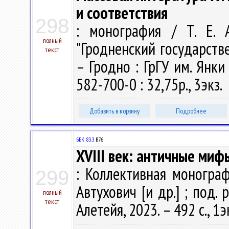
и соответствия
298
: монография / Т. Е. 
полный
"Гродненский государств
текст
– Гродно : ГрГУ им. Янки
582-700-0 : 32,75р., 3экз.
Добавить в корзину
Подробнее
ББК 83.3
В76
XVIII век: античные миф
: Коллективная монограф
299
Автухович [и др.] ; под. 
полный
текст
Алетейя, 2023. – 492 с., 1э