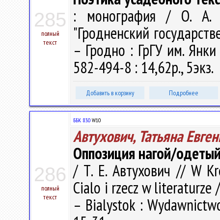
: монография / О. А. 
285
"Гродненский государств
полный
текст
– Гродно : ГрГУ им. Янки
582-494-8 : 14,62р., 5экз.
Добавить в корзину
Подробнее
ББК 83.0
W10
Автухович, Татьяна Евге
Оппозиция нагой/одетый
/ Т. Е. Автухович // W Kr
286
Cialo i rzecz w literaturze 
полный
текст
– Bialystok : Wydawnictwo