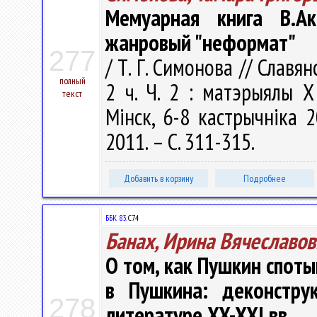
Мемуарная книга В.Ак
жанровый "неформат"
277
/ Т. Г. Симонова // Славя
полный
2 ч. Ч. 2 : матэрыялы 
текст
Мiнск, 6-8 кастрычнiка 
2011. – С. 311-315.
Добавить в корзину
Подробнее
ББК 83.
С74
Банах, Ирина Вячеславов
О том, как Пушкин споты
в Пушкина: деконстру
278
литературе XX-XXI вв.