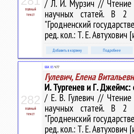
281
/ Л. И. Мурзич // Чтени
полный
научных статей. В 2 
текст
"Гродненский государств
ред. кол.: Т. Е. Автухович [
Добавить в корзину
Подробнее
ББК 83.
Ч77
Гулевич, Елена Витальев
И. Тургенев и Г. Джеймс
/ Е. В. Гулевич // Чтени
282
научных статей. В 2 
полный
текст
"Гродненский государств
ред. кол.: Т. Е. Автухович [