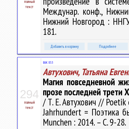
произведение в систем
полный
текст
Междунар. конф., Нижни
Нижний Новгород : ННГУ 
181.
Добавить в корзину
Подробнее
ББК 83.3
Автухович, Татьяна Евге
Магия повседневной жи
прозе последней трети X
294
/ Т. Е. Автухович // Poetik
полный
текст
Jahrhundert = Поэтика бы
Munchen : 2014. – С. 9-28.