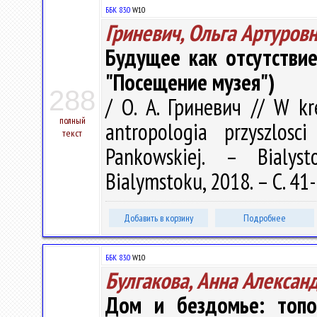
ББК 83.0
W10
Гриневич, Ольга Артуров
Будущее как отсутствие
"Посещение музея")
288
/ О. А. Гриневич // W kr
полный
antropologia przyszlos
текст
Pankowskiej. – Bialy
Bialymstoku, 2018. – С. 41
Добавить в корзину
Подробнее
ББК 83.0
W10
Булгакова, Анна Алексан
Дом и бездомье: топ