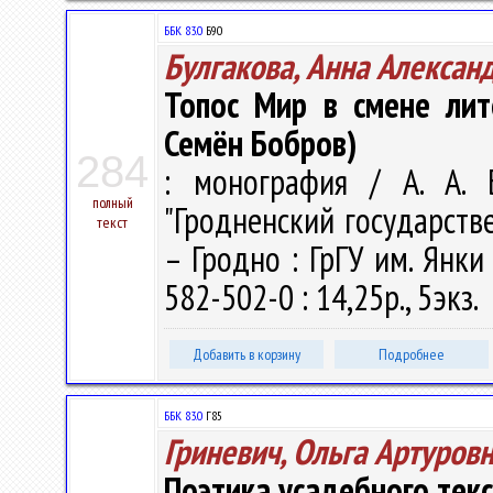
ББК 83.0
Б90
Булгакова, Анна Алексан
Топос Мир в смене лит
Семён Бобров)
284
: монография / А. А. 
полный
"Гродненский государств
текст
– Гродно : ГрГУ им. Янки
582-502-0 : 14,25р., 5экз.
Добавить в корзину
Подробнее
ББК 83.0
Г85
Гриневич, Ольга Артуров
Поэтика усадебного текс