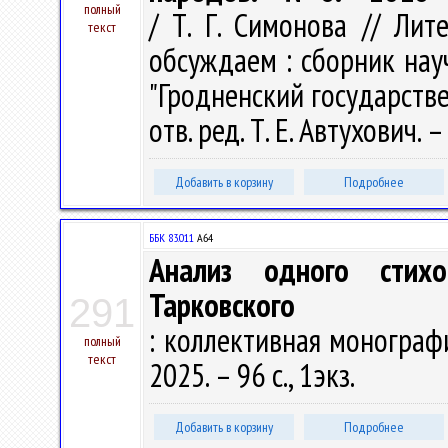
полный
/ Т. Г. Симонова // Лит
текст
обсуждаем : сборник нау
"Гродненский государств
отв. ред. Т. Е. Автухович.
Добавить в корзину
Подробнее
ББК 83.011
А64
Анализ одного стихо
Тарковского
291
: коллективная монография 
полный
текст
2025. – 96 с., 1экз.
Добавить в корзину
Подробнее