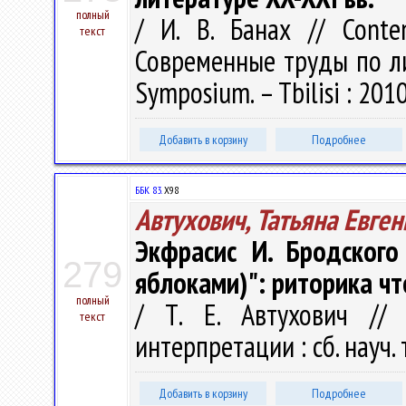
полный
/ И. В. Банах // Contem
текст
Современные труды по ли
Symposium. – Tbilisi : 2010
Добавить в корзину
Подробнее
ББК 83.
Х98
Автухович, Татьяна Евге
Экфрасис И. Бродского
279
яблоками)": риторика чт
полный
/ Т. Е. Автухович // 
текст
интерпретации : сб. науч. 
Добавить в корзину
Подробнее