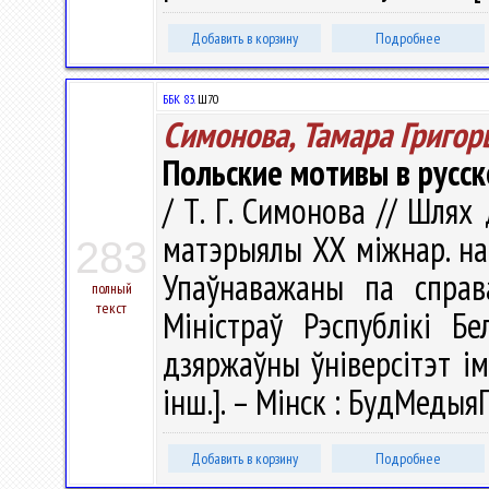
Добавить в корзину
Подробнее
ББК 83.
Ш70
Симонова, Тамара Григор
Польские мотивы в русс
/ Т. Г. Симонова // Шлях
матэрыялы ХХ міжнар. наву
283
Упаўнаважаны па справ
полный
текст
Міністраў Рэспублікі Бе
дзяржаўны ўніверсітэт імя
інш.]. – Мінск : БудМедыяП
Добавить в корзину
Подробнее