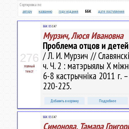
Сортировка по:
автору
названию
году издания
ББК
дате поступления
ББК 83.
С47
Мурзич, Люся Ивановна
Проблема отцов и детей 
/ Л. И. Мурзич // Славянс
276
ч. Ч. 2 : матэрыялы X мi
полный
текст
6-8 кастрычнiка 2011 г. –
220-225.
Добавить в корзину
Подробнее
ББК 83.
С47
Симонова, Тамара Григор