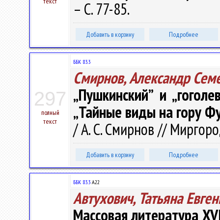
текст
– С. 77-85.
Добавить в корзину
Подробнее
ББК 83.3
Смирнов, Александр Сем
„Пушкинский” и „гоголе
297
„Тайные виды на гору Ф
полный
текст
/ А. С. Смирнов // Миргоро
Добавить в корзину
Подробнее
ББК 83.3
А22
Автухович, Татьяна Евге
Массовая литература XVII