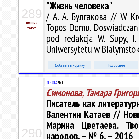
"Жизнь человека"
289
/ А. А. Булгакова // W Kr
полный
Topos Domu. Doswiadczani
текст
pod redakcja W. Supy, I
Uniwersytetu w Bialymstoku
Добавить в корзину
Подробнее
ББК 83.0
Л64
Симонова, Тамара Григор
Писатель как литературн
Валентин Катаев // Нов
Марина Цветаева. Тв
290
народов. – № 6. – 2016