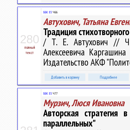
ББК 83.
Ч66
Автухович, Татьяна Евге
Традиция стихотворного 
280
/ Т. Е. Автухович // 
полный
Алексеевича Каргашина 
текст
Издательство АКФ "Политоп
Добавить в корзину
Подробнее
ББК 83.
Ч77
Мурзич, Люся Ивановна
Авторская стратегия в
параллельных"