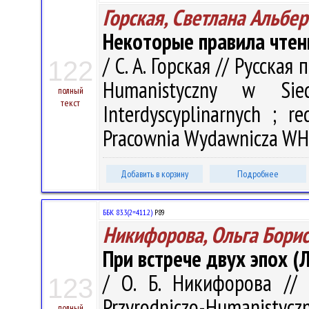
Горская, Светлана Альбе
Некоторые правила чтен
/ С. А. Горская // Русская
122
Humanistyczny w Sied
полный
текст
Interdyscyplinarnych ; r
Pracownia Wydawnicza WH U
Добавить в корзину
Подробнее
ББК 83.3(2=411.2)
Р89
Никифорова, Ольга Бори
При встрече двух эпох (
/ О. Б. Никифорова // 
123
Przyrodniczo-Humanistyczn
полный