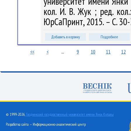
университет имени Янки Ку
кол. И. В. Жук ; ред. кол.
ЮрСаПринт, 2015. – С. 30-
Добавить в корзину
Подробнее
<<
<
...
9
10
11
12
© 1999-2026,
Гродненский государственный университет имени Янки Купалы
Разработка сайта — Информационно-аналитический центр