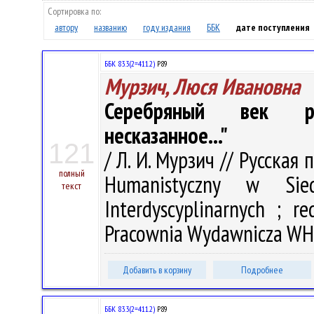
Сортировка по:
автору
названию
году издания
ББК
дате поступления
ББК 83.3(2=411.2)
Р89
Мурзич, Люся Ивановна
Серебряный век рус
несказанное..."
121
/ Л. И. Мурзич // Русская 
полный
Humanistyczny w Sied
текст
Interdyscyplinarnych ; r
Pracownia Wydawnicza WH U
Добавить в корзину
Подробнее
ББК 83.3(2=411.2)
Р89