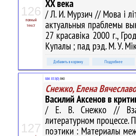
XX века
126
/ Л. И. Мурзич // Мова і 
полный
актуальныя праблемы вык
текст
27 красавіка 2000 г., Гро
Купалы ; пад рэд. М. У. Мік
Добавить в корзину
Подробнее
ББК 83.3(0)
В40
Снежко, Елена Вячеслав
Василий Аксенов в крит
/ Е. В. Снежко // Вз
литературном процессе. 
127
поэтики : Материалы ме