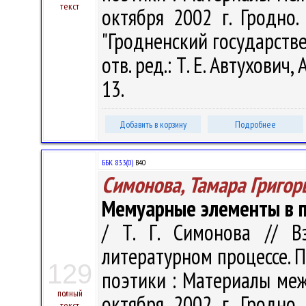
текст
октября 2002 г. Гродно.
"Гродненский государств
отв. ред.: Т. Е. Автухович, 
13.
Добавить в корзину
Подробнее
ББК 83.3(0)
В40
Симонова, Тамара Григор
Мемуарные элементы в п
/ Т. Г. Симонова // В
литературном процессе. 
129
поэтики : Материалы ме
полный
октября 2002 г. Гродно.
текст