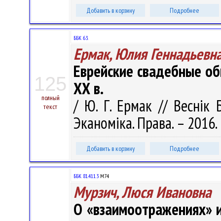
Добавить в корзину
Подробнее
ББК 63.
Ермак, Юлия Геннадьевн
Еврейские свадебные об
125
ХХ в.
полный
/ Ю. Г. Ермак // Веснік Б
текст
Эканоміка. Права. – 2016. 
Добавить в корзину
Подробнее
ББК 81.411.3
М74
Мурзич, Люся Ивановна
О «взаимоотражениях» и