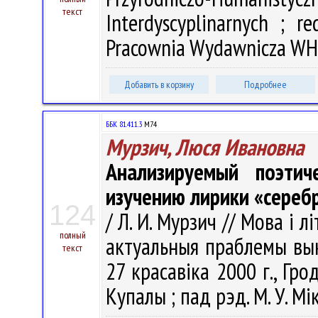
текст
Interdyscyplinarnych ; r
Pracownia Wydawnicza WH U
Добавить в корзину
Подробнее
ББК 81.411.3
М74
Мурзич, Люся Ивановна
Анализируемый поэти
изучению лирики «серебр
124
/ Л. И. Мурзич // Мова і 
полный
актуальныя праблемы вык
текст
27 красавіка 2000 г., Гро
Купалы ; пад рэд. М. У. Мік