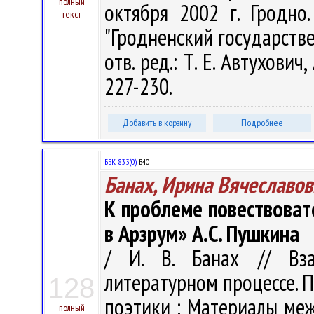
полный
октября 2002 г. Гродно
текст
"Гродненский государств
отв. ред.: Т. Е. Автухович,
227-230.
Добавить в корзину
Подробнее
ББК 83.3(0)
В40
Банах, Ирина Вячеславов
К проблеме повествоват
в Арзрум» А.С. Пушкина
/ И. В. Банах // Вз
литературном процессе. 
128
поэтики : Материалы ме
полный