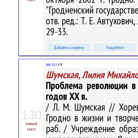
"Гродненский государств
отв. ред.: Т. Е. Автухович,
29-33.
Добавить в корзину
Подробнее
ББК 83.3
Х79
Шумская, Лилия Михайл
Проблема революции в 
годов XX в.
/ Л. М. Шумская // Хоре
130
Гродно в жизни и творчес
полный
раб. / Учреждение обра
текст