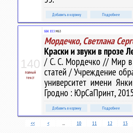
Добавить в корзину
Подробнее
ББК 83.3
М63
Мордечко, Светлана Серг
Краски и звуки в прозе 
/ С. С. Мордечко // Мир 
140
статей / Учреждение обр
полный
текст
университет имени Янки 
Гродно : ЮрСаПринт, 2015.
Добавить в корзину
Подробнее
<<
<
...
10
11
12
13