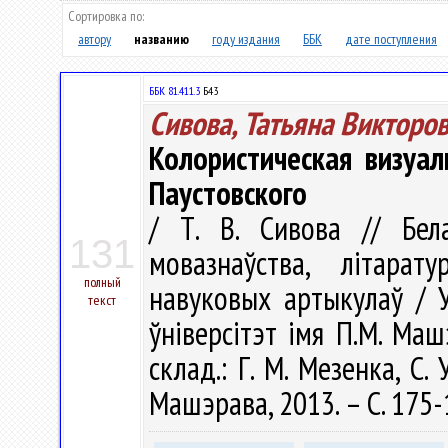
Сортировка по:
автору
названию
году издания
ББК
дате поступления
ББК 81.411.3
Б43
Сивова, Татьяна Викторо
Колористическая визуал
Паустовского
/ Т. В. Сивова // Бела
131
мовазнаўства, лiтарату
полный
навуковых артыкулаў / У
текст
ўніверсітэт імя П.М. Машэ
склад.: Г. М. Мезенка, С.
Машэрава, 2013. – С. 175-