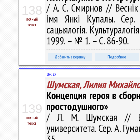
/ А. С. Смирнов // Весні
138
імя Янкі Купалы. Сер. 1
полный
текст
сацыялогія. Культуралогія
1999. – № 1. – С. 86-90.
Добавить в корзину
Подробнее
ББК 83
Шумская, Лилия Михайл
Концепция героя в сборн
простодушного»
139
/ Л. М. Шумская // В
полный
текст
университета. Сер. A. Гум
35.