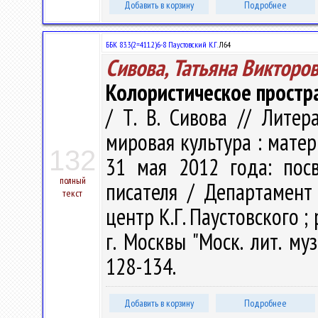
Добавить в корзину
Подробнее
ББК 83.3(2=411.2)6-8 Паустовский К.Г.
Л64
Сивова, Татьяна Викторо
Колористическое простр
/ Т. В. Сивова // Литер
мировая культура : матер
132
31 мая 2012 года: пос
полный
писателя / Департамент 
текст
центр К.Г. Паустовского ; р
г. Москвы "Моск. лит. муз
128-134.
Добавить в корзину
Подробнее