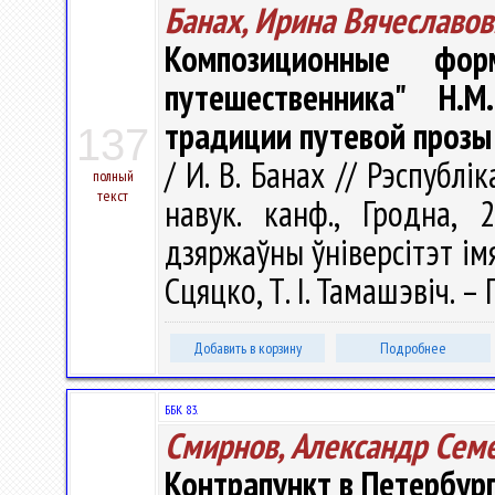
Банах, Ирина Вячеславов
Композиционные фо
путешественника" Н.
традиции путевой прозы
137
/ И. В. Банах // Рэспублі
полный
текст
навук. канф., Гродна, 
дзяржаўны ўнiверсітэт iмя Я
Сцяцко, Т. І. Тамашэвіч. – 
Добавить в корзину
Подробнее
ББК 83.
Смирнов, Александр Сем
Контрапункт в Петербург