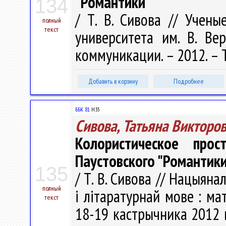
"Романтики"
134
/ Т. В. Сивова // Учены
полный
текст
университета им. В. Вер
коммуникации. – 2012. – Т. 
Добавить в корзину
Подробнее
ББК 81.
Н35
Сивова, Татьяна Викторо
Колористическое про
Паустовского "Романтик
135
/ Т. В. Сивова // Нацыян
полный
i лiтаратурнай мове : мат
текст
18-19 кастрычника 2012 г.