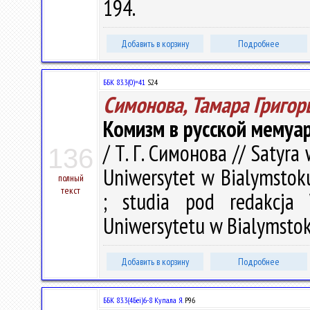
194.
Добавить в корзину
Подробнее
ББК 83.3(0)=41
S24
Симонова, Тамара Григор
Комизм в русской мемуа
/ Т. Г. Симонова // Satyra 
136
Uniwersytet w Bialymstoku.
полный
текст
; studia pod redakcja
Uniwersytetu w Bialymstok
Добавить в корзину
Подробнее
ББК 83.3(4Беі)6-8 Купала Я.
Р96